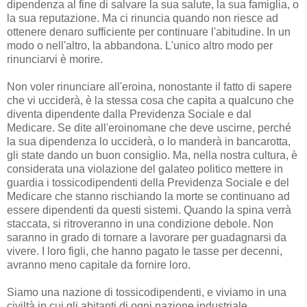
dipendenza al fine di salvare la sua salute, la sua famiglia, o
la sua reputazione. Ma ci rinuncia quando non riesce ad
ottenere denaro sufficiente per continuare l'abitudine. In un
modo o nell'altro, la abbandona. L'unico altro modo per
rinunciarvi è morire.
Non voler rinunciare all'eroina, nonostante il fatto di sapere
che vi ucciderà, è la stessa cosa che capita a qualcuno che
diventa dipendente dalla Previdenza Sociale e dal
Medicare. Se dite all'eroinomane che deve uscirne, perché
la sua dipendenza lo ucciderà, o lo manderà in bancarotta,
gli state dando un buon consiglio. Ma, nella nostra cultura, è
considerata una violazione del galateo politico mettere in
guardia i tossicodipendenti della Previdenza Sociale e del
Medicare che stanno rischiando la morte se continuano ad
essere dipendenti da questi sistemi. Quando la spina verrà
staccata, si ritroveranno in una condizione debole. Non
saranno in grado di tornare a lavorare per guadagnarsi da
vivere. I loro figli, che hanno pagato le tasse per decenni,
avranno meno capitale da fornire loro.
Siamo una nazione di tossicodipendenti, e viviamo in una
civiltà in cui gli abitanti di ogni nazione industriale