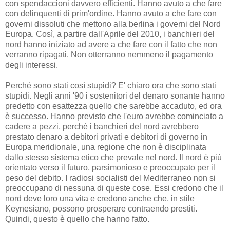
con spendaccioni davvero efficienti. Hanno avuto a che fare
con delinquenti di prim'ordine. Hanno avuto a che fare con
governi dissoluti che mettono alla berlina i governi del Nord
Europa. Così, a partire dall'Aprile del 2010, i banchieri del
nord hanno iniziato ad avere a che fare con il fatto che non
verranno ripagati. Non otterranno nemmeno il pagamento
degli interessi.
Perché sono stati così stupidi? E' chiaro ora che sono stati
stupidi. Negli anni '90 i sostenitori del denaro sonante hanno
predetto con esattezza quello che sarebbe accaduto, ed ora
è successo. Hanno previsto che l'euro avrebbe cominciato a
cadere a pezzi, perché i banchieri del nord avrebbero
prestato denaro a debitori privati e debitori di governo in
Europa meridionale, una regione che non è disciplinata
dallo stesso sistema etico che prevale nel nord. Il nord è più
orientato verso il futuro, parsimonioso e preoccupato per il
peso del debito. I radiosi socialisti del Mediterraneo non si
preoccupano di nessuna di queste cose. Essi credono che il
nord deve loro una vita e credono anche che, in stile
Keynesiano, possono prosperare contraendo prestiti.
Quindi, questo è quello che hanno fatto.