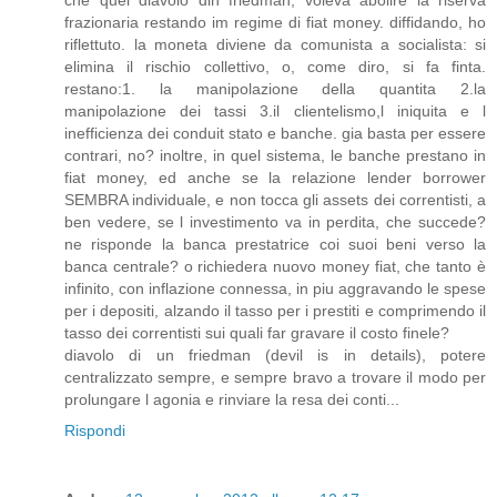
frazionaria restando im regime di fiat money. diffidando, ho
riflettuto. la moneta diviene da comunista a socialista: si
elimina il rischio collettivo, o, come diro, si fa finta.
restano:1. la manipolazione della quantita 2.la
manipolazione dei tassi 3.il clientelismo,l iniquita e l
inefficienza dei conduit stato e banche. gia basta per essere
contrari, no? inoltre, in quel sistema, le banche prestano in
fiat money, ed anche se la relazione lender borrower
SEMBRA individuale, e non tocca gli assets dei correntisti, a
ben vedere, se l investimento va in perdita, che succede?
ne risponde la banca prestatrice coi suoi beni verso la
banca centrale? o richiedera nuovo money fiat, che tanto è
infinito, con inflazione connessa, in piu aggravando le spese
per i depositi, alzando il tasso per i prestiti e comprimendo il
tasso dei correntisti sui quali far gravare il costo finele?
diavolo di un friedman (devil is in details), potere
centralizzato sempre, e sempre bravo a trovare il modo per
prolungare l agonia e rinviare la resa dei conti...
Rispondi