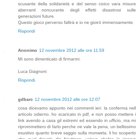
scusante della solidarietà e del senso civico vara misure
aberranti noncurante degli effetti disastrosi sulle
generazioni future.
Questo gioco perverso fallirà e io ne gioirò immensamente.
Rispondi
Anonimo
12 novembre 2012 alle ore 11:59
Mi sono dimenticato di firmarmi:
Luca Giagnoni
Rispondi
gdbarc
12 novembre 2012 alle ore 12:07
cosa dicevamo appunto nei commenti ieri. la conferma nell
articolo odierno. ho scaricato in pdf, e non posso mettere i
link avendo a casa gil estremi ed essendo in ufficio, ma mi
riprommettero di farlo perche ne vale la pena, un bellissimo
esustivo quanto breve saggio sulla monweta. li ho scoperto
che quel diavolo din friedman, voleva abolire la riserva