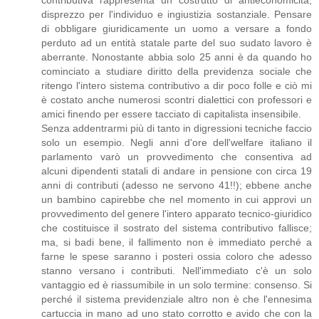
disprezzo per l'individuo e ingiustizia sostanziale. Pensare
di obbligare giuridicamente un uomo a versare a fondo
perduto ad un entità statale parte del suo sudato lavoro è
aberrante. Nonostante abbia solo 25 anni è da quando ho
cominciato a studiare diritto della previdenza sociale che
ritengo l'intero sistema contributivo a dir poco folle e ciò mi
è costato anche numerosi scontri dialettici con professori e
amici finendo per essere tacciato di capitalista insensibile.
Senza addentrarmi più di tanto in digressioni tecniche faccio
solo un esempio. Negli anni d'ore dell'welfare italiano il
parlamento varò un provvedimento che consentiva ad
alcuni dipendenti statali di andare in pensione con circa 19
anni di contributi (adesso ne servono 41!!); ebbene anche
un bambino capirebbe che nel momento in cui approvi un
provvedimento del genere l'intero apparato tecnico-giuridico
che costituisce il sostrato del sistema contributivo fallisce;
ma, si badi bene, il fallimento non è immediato perché a
farne le spese saranno i posteri ossia coloro che adesso
stanno versano i contributi. Nell'immediato c'è un solo
vantaggio ed è riassumibile in un solo termine: consenso. Si
perché il sistema previdenziale altro non è che l'ennesima
cartuccia in mano ad uno stato corrotto e avido che con la