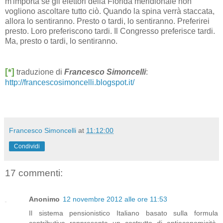
m'importa se gli elettori della Florida meridionale non
vogliono ascoltare tutto ciò. Quando la spina verrà staccata,
allora lo sentiranno. Presto o tardi, lo sentiranno. Preferirei
presto. Loro preferiscono tardi. Il Congresso preferisce tardi.
Ma, presto o tardi, lo sentiranno.
[*]
traduzione di
Francesco Simoncelli
:
http://francescosimoncelli.blogspot.it/
Francesco Simoncelli
at
11:12:00
Condividi
17 commenti:
Anonimo
12 novembre 2012 alle ore 11:53
Il sistema pensionistico Italiano basato sulla formula
contributiva rappresenta un costrutto di antieconomicità,