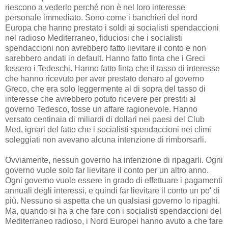
riescono a vederlo perché non è nel loro interesse
personale immediato. Sono come i banchieri del nord
Europa che hanno prestato i soldi ai socialisti spendaccioni
nel radioso Mediterraneo, fiduciosi che i socialisti
spendaccioni non avrebbero fatto lievitare il conto e non
sarebbero andati in default. Hanno fatto finta che i Greci
fossero i Tedeschi. Hanno fatto finta che il tasso di interesse
che hanno ricevuto per aver prestato denaro al governo
Greco, che era solo leggermente al di sopra del tasso di
interesse che avrebbero potuto ricevere per prestiti al
governo Tedesco, fosse un affare ragionevole. Hanno
versato centinaia di miliardi di dollari nei paesi del Club
Med, ignari del fatto che i socialisti spendaccioni nei climi
soleggiati non avevano alcuna intenzione di rimborsarli.
Ovviamente, nessun governo ha intenzione di ripagarli. Ogni
governo vuole solo far lievitare il conto per un altro anno.
Ogni governo vuole essere in grado di effettuare i pagamenti
annuali degli interessi, e quindi far lievitare il conto un po' di
più. Nessuno si aspetta che un qualsiasi governo lo ripaghi.
Ma, quando si ha a che fare con i socialisti spendaccioni del
Mediterraneo radioso, i Nord Europei hanno avuto a che fare