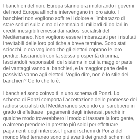
I banchieri del nord Europa stanno ora implorando i governi
del nord Europa affinché intervengano in loro aiuto. I
banchieri non vogliono soffrire il dolore e l'imbarazzo di
stare seduti sulla cima di centinaia di miliardi di dollari in
crediti inesigibili emessi dai radiosi socialisti del
Mediterraneo. Non vogliono essere imbarazzati per i risultati
inevitabili delle loro politiche a breve termine. Sono stati
sciocchi, e ora vogliono che gli elettori coprano le loro
perdite, lasciandoli con la stessa prosperità di prima,
lasciandoli responsabili del sistema in cui la maggior parte
dei vantaggi vanno ai banchieri, e la maggior parte delle
passività vanno agli elettori. Voglio dire, non è lo stile dei
banchieri? Certo che lo è.
I banchieri sono coinvolti in uno schema di Ponzi. Lo
schema di Ponzi comporta l'accettazione delle promesse dei
radiosi socialisti del Mediterraneo secondo cui sarebbero in
grado di effettuare i pagamenti degli interessi, perché in
qualche modo troverebbero il modo di tassare la loro gente,
o almeno prendere in prestito più soldi per effettuare i
pagamenti degli interessi. I grandi schemi di Ponzi del
mondo Mediterraneo sono più avanti dei grandi schemi di