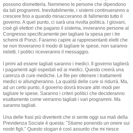
possono dismetterla. Nemmeno le persone che dipendono
da tali programmi. Inevitabilmente, i sistemi continueranno a
crescere fino a quando minacceranno di fallimento tutto il
governo. A quel punto, ci sarà una rivolta politica. I giovani,
cioè gli elettori che pagano il sistema, invieranno persone al
Congresso specificamente per tagliare la spesa per i tre
schemi di Ponzi. Faranno capire ai rappresentanti eletti che
se non troveranno il modo di tagliare le spese, non saranno
rieletti. I politici riceveranno il messaggio.
I primi ad essere tagliati saranno i medici. Il governo taglierà
i pagamenti agli ospedali ed ai medici. Questo creerà una
carenza di cure mediche. Le file per ottenere i trattamenti
medici si allungheranno. La qualità delle cure si ridurrà. Ma,
ad un certo punto, il governo dovrà trovare altri modi per
tagliare le spese. Saranno i criteri politici che decideranno
esattamente come verranno tagliati i vari programmi. Ma
saranno tagliati.
Una delle frasi più divertenti che si sente oggi sui mali della
Previdenza Sociale è questa: "Stiamo ponendo un onere sui
nostri figli." Questo slogan è così assurdo che mi riesce