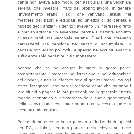
gente non aveva altro modo, per assicurarsi una vecchiaia
serena, che investire i frutti del proprio lavoro. In genere
l'investimento erano i figli, che venivano
istruiti
nel
mestiere dei padri e
educati
ad un'etica di solidarietà e
rispetto degli anziani. I genitori avevano un interesse diretto
e preciso affinché ciò avvenisse, perché si trattava appunto
di assicurarsi una vecchiaia serena. Quelli che potevano
permettersi una pensione nel senso di accumulare un
capitale non erano poi molti, e spesso ne accumulavano a
sufficienza solo per finire in un monastero.
Adesso che se ne occupa lo stato la gente perde
completamente l'interesse nell'istruzione e nell'educazione
dei giovani, e non mi riferisco solo ai genitori stessi, ma agli
stessi insegnanti, che non si rendono conto che saranno i
loro alunni a pagare le loro pensioni; ma in generale l'intero
mondo economico si disinteressa delle nuove generazioni,
nella convinzione che otterranno una vecchiaia serena
accumulando capitale.
Per rendersene conto basta pensare all'industria dei giochi
per PC, cellulari, per non parlare della televisione, delle
discoteche e tralasciando completamente il discorso dei