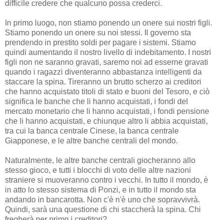
difficile credere che qualcuno possa crederci.
In primo luogo, non stiamo ponendo un onere sui nostri figli.
Stiamo ponendo un onere su noi stessi. Il governo sta
prendendo in prestito soldi per pagare i sistemi. Stiamo
quindi aumentando il nostro livello di indebitamento. I nostri
figli non ne saranno gravati, saremo noi ad esserne gravati
quando i ragazzi diventeranno abbastanza intelligenti da
staccare la spina. Tireranno un brutto scherzo ai creditori
che hanno acquistato titoli di stato e buoni del Tesoro, e ciò
significa le banche che li hanno acquistati, i fondi del
mercato monetario che li hanno acquistati, i fondi pensione
che li hanno acquistati, e chiunque altro li abbia acquistati,
tra cui la banca centrale Cinese, la banca centrale
Giapponese, e le altre banche centrali del mondo.
Naturalmente, le altre banche centrali giocheranno allo
stesso gioco, e tutti i blocchi di voto delle altre nazioni
straniere si muoveranno contro i vecchi. In tutto il mondo, è
in atto lo stesso sistema di Ponzi, e in tutto il mondo sta
andando in bancarotta. Non c'è n'è uno che sopravvivrà.
Quindi, sarà una questione di chi staccherà la spina. Chi
fregherà per primo i creditori?