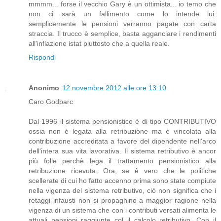
mmmm... forse il vecchio Gary è un ottimista... io temo che
non ci sarà un fallimento come lo intende lui:
semplicemente le pensioni verranno pagate con carta
straccia. Il trucco è semplice, basta agganciare i rendimenti
all'inflazione istat piuttosto che a quella reale.
Rispondi
Anonimo
12 novembre 2012 alle ore 13:10
Caro Godbarc
Dal 1996 il sistema pensionistico è di tipo CONTRIBUTIVO
ossia non è legata alla retribuzione ma è vincolata alla
contribuzione accreditata a favore del dipendente nell'arco
dell'intera sua vita lavorativa. Il sistema retributivo è ancor
più folle perchè lega il trattamento pensionistico alla
retribuzione ricevuta. Ora, se è vero che le politiche
scellerate di cui ho fatto accenno prima sono state compiute
nella vigenza del sistema retributivo, ciò non significa che i
retaggi infausti non si propaghino a maggior ragione nella
vigenza di un sistema che con i contributi versati alimenta le
attuali pensioni raggiunte col il calcolo retributivo...Con il