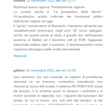
Andrea
12 novembre 2012 alle ore 12:17
Rothbard aveva ragione. Perfettamente ragione.
Lo scrisse anche in "Le prospettive della libertà".
Un'acutissima analisi culturale dei movimenti politici
dall'ancien regime ad oggi.
Il "genio" conservatore di Bismarck, il fascismo attraente per
l'establishment americano negli anni '30 (ecco spiegato,
anche da questo punto di vista, il grande eco dell'impresa
aviatoria di Balbo) ed il fascismo soft di FDR, l'apparato
industriale-militare (per il warfare), il keynesianesimo come
copertura ideologica della realtà interventista...
Rispondi
gdbarc
12 novembre 2012 alle ore 12:18
caro anonimo, pur non essendo un esperto di previdenza
(semmai ce ne fossero), consentimi inesattezze non
rilevanti al cuore dell analisi, il sistema RETRIBUTIVO avuto
da sempre, è lo schema ponzi. si versano i contributi e si
riceve secondo lo stipendio con i risparmi dei lavoratori del
tempo iin cui si riceve. ora, sull orlo del baratro, si sta
passando al sistema CONTRIBUTIVO, dove si riceve in