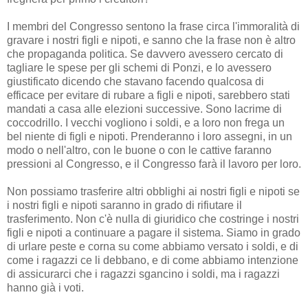
I membri del Congresso sentono la frase circa l'immoralità di
gravare i nostri figli e nipoti, e sanno che la frase non è altro
che propaganda politica. Se davvero avessero cercato di
tagliare le spese per gli schemi di Ponzi, e lo avessero
giustificato dicendo che stavano facendo qualcosa di
efficace per evitare di rubare a figli e nipoti, sarebbero stati
mandati a casa alle elezioni successive. Sono lacrime di
coccodrillo. I vecchi vogliono i soldi, e a loro non frega un
bel niente di figli e nipoti. Prenderanno i loro assegni, in un
modo o nell'altro, con le buone o con le cattive faranno
pressioni al Congresso, e il Congresso farà il lavoro per loro.
Non possiamo trasferire altri obblighi ai nostri figli e nipoti se
i nostri figli e nipoti saranno in grado di rifiutare il
trasferimento. Non c'è nulla di giuridico che costringe i nostri
figli e nipoti a continuare a pagare il sistema. Siamo in grado
di urlare peste e corna su come abbiamo versato i soldi, e di
come i ragazzi ce li debbano, e di come abbiamo intenzione
di assicurarci che i ragazzi sgancino i soldi, ma i ragazzi
hanno già i voti.