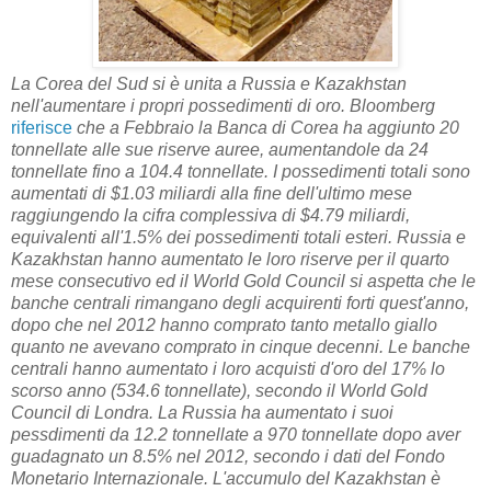
La Corea del Sud si è unita a Russia e Kazakhstan
nell'aumentare i propri possedimenti di oro. Bloomberg
riferisce
che a Febbraio la Banca di Corea ha aggiunto 20
tonnellate alle sue riserve auree, aumentandole da 24
tonnellate fino a 104.4 tonnellate. I possedimenti totali sono
aumentati di $1.03 miliardi alla fine dell'ultimo mese
raggiungendo la cifra complessiva di $4.79 miliardi,
equivalenti all'1.5% dei possedimenti totali esteri. Russia e
Kazakhstan hanno aumentato le loro riserve per il quarto
mese consecutivo ed il World Gold Council si aspetta che le
banche centrali rimangano degli acquirenti forti quest'anno,
dopo che nel 2012 hanno comprato tanto metallo giallo
quanto ne avevano comprato in cinque decenni. Le banche
centrali hanno aumentato i loro acquisti d'oro del 17% lo
scorso anno (534.6 tonnellate), secondo il World Gold
Council di Londra. La Russia ha aumentato i suoi
pessdimenti da 12.2 tonnellate a 970 tonnellate dopo aver
guadagnato un 8.5% nel 2012, secondo i dati del Fondo
Monetario Internazionale. L'accumulo del Kazakhstan è