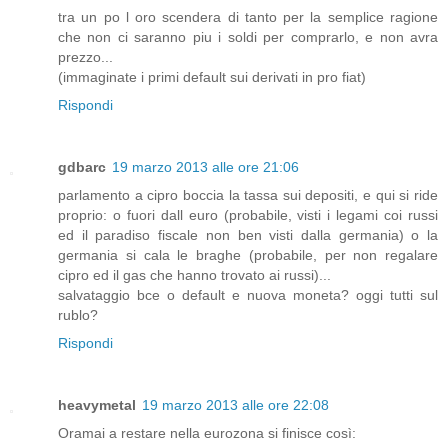
tra un po l oro scendera di tanto per la semplice ragione
che non ci saranno piu i soldi per comprarlo, e non avra
prezzo...
(immaginate i primi default sui derivati in pro fiat)
Rispondi
gdbarc
19 marzo 2013 alle ore 21:06
parlamento a cipro boccia la tassa sui depositi, e qui si ride
proprio: o fuori dall euro (probabile, visti i legami coi russi
ed il paradiso fiscale non ben visti dalla germania) o la
germania si cala le braghe (probabile, per non regalare
cipro ed il gas che hanno trovato ai russi)...
salvataggio bce o default e nuova moneta? oggi tutti sul
rublo?
Rispondi
heavymetal
19 marzo 2013 alle ore 22:08
Oramai a restare nella eurozona si finisce così: