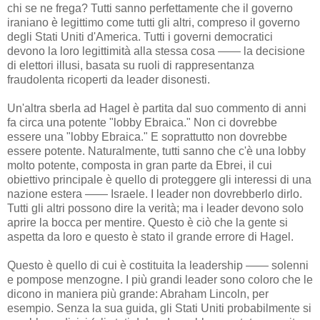
chi se ne frega? Tutti sanno perfettamente che il governo
iraniano è legittimo come tutti gli altri, compreso il governo
degli Stati Uniti d'America. Tutti i governi democratici
devono la loro legittimità alla stessa cosa —— la decisione
di elettori illusi, basata su ruoli di rappresentanza
fraudolenta ricoperti da leader disonesti.
Un'altra sberla ad Hagel è partita dal suo commento di anni
fa circa una potente "lobby Ebraica." Non ci dovrebbe
essere una "lobby Ebraica." E soprattutto non dovrebbe
essere potente. Naturalmente, tutti sanno che c'è una lobby
molto potente, composta in gran parte da Ebrei, il cui
obiettivo principale è quello di proteggere gli interessi di una
nazione estera —— Israele. I leader non dovrebberlo dirlo.
Tutti gli altri possono dire la verità; ma i leader devono solo
aprire la bocca per mentire. Questo è ciò che la gente si
aspetta da loro e questo è stato il grande errore di Hagel.
Questo è quello di cui è costituita la leadership —— solenni
e pompose menzogne. I più grandi leader sono coloro che le
dicono in maniera più grande: Abraham Lincoln, per
esempio. Senza la sua guida, gli Stati Uniti probabilmente si