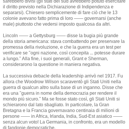
sarebbero divisi (gli stati del sud avrebbero potuto esercitare
il diritto previsto nella Dichiarazione di Indipendenza e
separarsi). Chiesero semplicemente di fare ciò che le 13
colonie avevano fatto prima di loro —— governarsi (anche
male) piuttosto che vedersi imposto qualcosa da altri.
Lincoln —— a Gettysburg —— disse la bugia più grande
della storia americana: stava combattendo per preservare la
promessa della rivoluzione, e che la guerra era un test per
verificare se "ogni nazione, così concepita ... potesse durare
a lungo." Alla fine, i suoi generali, Grant e Sherman,
considerarono la questione in maniera negativa.
La successiva debacle della leadership arrivò nel 1917. Fu
allora che Woodrow Wilson scaraventò gli Stati Uniti nella
guerra di qualcun altro sulla base di un inganno. Disse che
era una "guerra in nome della democrazia per rendere il
mondo più sicuro." Ma se fosse stato così, gli Stati Uniti si
schierarono dal lato sbagliato. In particolare, la Gran
Bretagna e la Francia governavano centinaia di milioni di
persone —— in Africa, Irlanda, India, Sud-Est asiatico ——
senza alcun voto! La Germania, in confronto, era un modello
di fandonie democratiche.