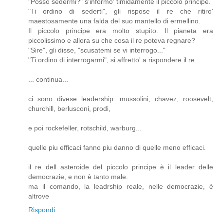
"Posso sedermi?" s'informo' timidamente il piccolo principe.
"Ti ordino di sederti", gli rispose il re che ritiro'
maestosamente una falda del suo mantello di ermellino.
Il piccolo principe era molto stupito. Il pianeta era
piccolissimo e allora su che cosa il re poteva regnare?
"Sire", gli disse, "scusatemi se vi interrogo..."
"Ti ordino di interrogarmi", si affretto' a rispondere il re.
... continua...
ci sono divese leadership: mussolini, chavez, roosevelt,
churchill, berlusconi, prodi,
e poi rockefeller, rotschild, warburg...
quelle piu efficaci fanno piu danno di quelle meno efficaci.
il re dell asteroide del piccolo principe è il leader delle
democrazie, e non è tanto male.
ma il comando, la leadrship reale, nelle democrazie, è
altrove
Rispondi