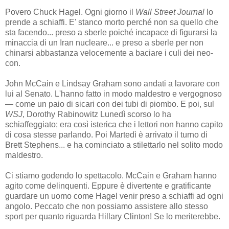
Povero Chuck Hagel. Ogni giorno il
Wall Street Journal
lo
prende a schiaffi. E' stanco morto perché non sa quello che
sta facendo... preso a sberle poiché incapace di figurarsi la
minaccia di un Iran nucleare... e preso a sberle per non
chinarsi abbastanza velocemente a baciare i culi dei neo-
con.
John McCain e Lindsay Graham sono andati a lavorare con
lui al Senato. L'hanno fatto in modo maldestro e vergognoso
— come un paio di sicari con dei tubi di piombo. E poi, sul
WSJ
, Dorothy Rabinowitz Lunedì scorso lo ha
schiaffeggiato; era così isterica che i lettori non hanno capito
di cosa stesse parlando. Poi Martedì è arrivato il turno di
Brett Stephens... e ha cominciato a stilettarlo nel solito modo
maldestro.
Ci stiamo godendo lo spettacolo. McCain e Graham hanno
agito come delinquenti. Eppure è divertente e gratificante
guardare un uomo come Hagel venir preso a schiaffi ad ogni
angolo. Peccato che non possiamo assistere allo stesso
sport per quanto riguarda Hillary Clinton! Se lo meriterebbe.