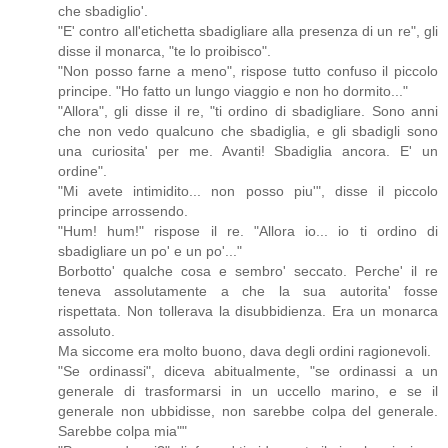
che sbadiglio'.
"E' contro all'etichetta sbadigliare alla presenza di un re", gli
disse il monarca, "te lo proibisco".
"Non posso farne a meno", rispose tutto confuso il piccolo
principe. "Ho fatto un lungo viaggio e non ho dormito..."
"Allora", gli disse il re, "ti ordino di sbadigliare. Sono anni
che non vedo qualcuno che sbadiglia, e gli sbadigli sono
una curiosita' per me. Avanti! Sbadiglia ancora. E' un
ordine".
"Mi avete intimidito... non posso piu'", disse il piccolo
principe arrossendo.
"Hum! hum!" rispose il re. "Allora io... io ti ordino di
sbadigliare un po' e un po'..."
Borbotto' qualche cosa e sembro' seccato. Perche' il re
teneva assolutamente a che la sua autorita' fosse
rispettata. Non tollerava la disubbidienza. Era un monarca
assoluto.
Ma siccome era molto buono, dava degli ordini ragionevoli.
"Se ordinassi", diceva abitualmente, "se ordinassi a un
generale di trasformarsi in un uccello marino, e se il
generale non ubbidisse, non sarebbe colpa del generale.
Sarebbe colpa mia""