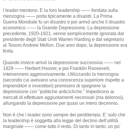
I leader mentono. E la loro leadership —— fondata sulla
menzogna —— porta tipicamente a disastri. La Prima
Guerra Mondiale fu un disastro e poi arrivò anche il disastro
economico —— la Grande Depressione. La depressione
precedente, 1920-1921, venne semplicemente ignorata dal
presidente degli Stati Uniti Warren Harding e dal segretario
al Tesoro Andrew Mellon. Due anni dopo, la depressione era
finita.
Quando invece arrivò la depressione successiva —— nel
1929 —— Herbert Hoover, e poi Franklin Roosevelt,
intervennero aggressivamente. Utilizzando la menzogna
(secondo cui avevano una conoscenza superiore rispetto a
imprenditori e investitori) promisero di spegnere la
depressione con "politiche anticicliche." Impedirono ai
mercati di effettuare aggiustamenti necessari (ma dolorosi),
allungando la depressione per quasi un intero decennio.
Non è che i leader sono sempre dei perditempo. E' solo che
la leadership è soggetta alla legge del declino dell'utilità
marginale —— come tutto il resto. Di tanto in tanto, un po'