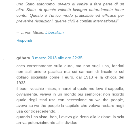
uno Stato autonomo, ovvero di venire a fare parte di un
altro Stato, di queste volontà bisogna naturalmente tener
conto. Questo è l’unico modo praticabile ed efficace per
prevenire rivoluzioni, guerre civili e conflitti internazionali”
-- L. von Mises,
Liberalism
Rispondi
gdbarc
3 marzo 2013 alle ore 22:35
coco correttamente sulla euro, ma non sugli usa, fondati
non sull unione pacifica ma sui cannoni di lincoln e col
dollaro socialista come l euro, dal 1913 e la chicca del
1933.
il buon vecchio mises, innanzi al quale mu levo il cappello,
ovviamente, viveva in un mondo piu semplice: non ricordo
quale degli stati usa con secessione su we the people,
aveva su we the people la capitale che voleva restare negli
usa controsecedendo...
quando l ho visto, beh, l avevo gia detto alla lezione: la scla
arriva potenzialmente all individuo.