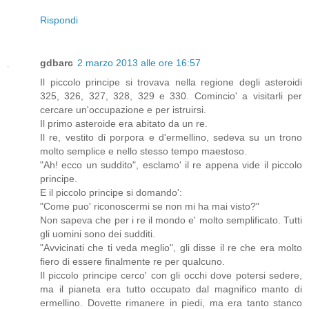
Rispondi
gdbarc
2 marzo 2013 alle ore 16:57
Il piccolo principe si trovava nella regione degli asteroidi
325, 326, 327, 328, 329 e 330. Comincio' a visitarli per
cercare un'occupazione e per istruirsi.
Il primo asteroide era abitato da un re.
Il re, vestito di porpora e d'ermellino, sedeva su un trono
molto semplice e nello stesso tempo maestoso.
"Ah! ecco un suddito", esclamo' il re appena vide il piccolo
principe.
E il piccolo principe si domando':
"Come puo' riconoscermi se non mi ha mai visto?"
Non sapeva che per i re il mondo e' molto semplificato. Tutti
gli uomini sono dei sudditi.
"Avvicinati che ti veda meglio", gli disse il re che era molto
fiero di essere finalmente re per qualcuno.
Il piccolo principe cerco' con gli occhi dove potersi sedere,
ma il pianeta era tutto occupato dal magnifico manto di
ermellino. Dovette rimanere in piedi, ma era tanto stanco