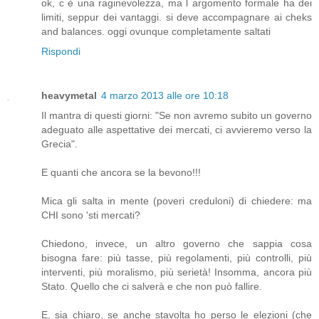
ok, c è una raginevolezza, ma l argomento formale ha dei
limiti, seppur dei vantaggi. si deve accompagnare ai cheks
and balances. oggi ovunque completamente saltati
Rispondi
heavymetal
4 marzo 2013 alle ore 10:18
Il mantra di questi giorni: "Se non avremo subito un governo
adeguato alle aspettative dei mercati, ci avvieremo verso la
Grecia".
E quanti che ancora se la bevono!!!
Mica gli salta in mente (poveri creduloni) di chiedere: ma
CHI sono 'sti mercati?
Chiedono, invece, un altro governo che sappia cosa
bisogna fare: più tasse, più regolamenti, più controlli, più
interventi, più moralismo, più serietà! Insomma, ancora più
Stato. Quello che ci salverà e che non può fallire.
E, sia chiaro, se anche stavolta ho perso le elezioni (che