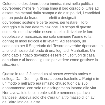
Coloro che desidererebbero immischiarsi nella politica
dovrebbero mettere in prima linea il loro coraggio. Oltre ad
essere malmenati dalla stampa e da altri politici, i candidati
per un posto da leader —— eletti o designati ——
dovrebbero sostenere certe prove, per testare il loro
coraggio e la loro determinazione. Lo scopo di questo
esercizio non dovrebbe essere quello di rivelare le loro
debolezze o mancanze, ma solo sminuire l'uomo (o la
donna) in modi ridicoli e irrilevanti. Ad esempio, un
candidato per il Segretario del Tesoro dovrebbe ripescare un
anello di nozze dal fondo di una fogna di Manhattan. Un
candidato sindaco dovrebbe essere chiuso fuori di casa...
denudato e al freddo... giusto per vedere come gestisce la
situazione.
Questo in realtà è accaduto al nostro vecchio amico e
collega Dan Denning. Si era appena trasferito a Parigi e in
un modo o nell'altro era rimasto chiuso fuori dal suo
appartamento, con solo un asciugamano intorno alla vita.
Non aveva telefono, niente soldi e nemmeno parlava
francese. Sapeva solo che c'era un altro mazzo di chiavi
dall'altro lato della città.