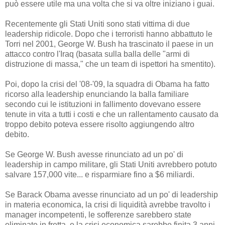
può essere utile ma una volta che si va oltre iniziano i guai.
Recentemente gli Stati Uniti sono stati vittima di due
leadership ridicole. Dopo che i terroristi hanno abbattuto le
Torri nel 2001, George W. Bush ha trascinato il paese in un
attacco contro l'Iraq (basata sulla balla delle "armi di
distruzione di massa," che un team di ispettori ha smentito).
Poi, dopo la crisi del '08-'09, la squadra di Obama ha fatto
ricorso alla leadership enunciando la balla familiare
secondo cui le istituzioni in fallimento dovevano essere
tenute in vita a tutti i costi e che un rallentamento causato da
troppo debito poteva essere risolto aggiungendo altro
debito.
Se George W. Bush avesse rinunciato ad un po' di
leadership in campo militare, gli Stati Uniti avrebbero potuto
salvare 157,000 vite... e risparmiare fino a $6 miliardi.
Se Barack Obama avesse rinunciato ad un po' di leadership
in materia economica, la crisi di liquidità avrebbe travolto i
manager incompetenti, le sofferenze sarebbero state
eliminate in fretta, e la crisi economica sarebbe finita 3 anni