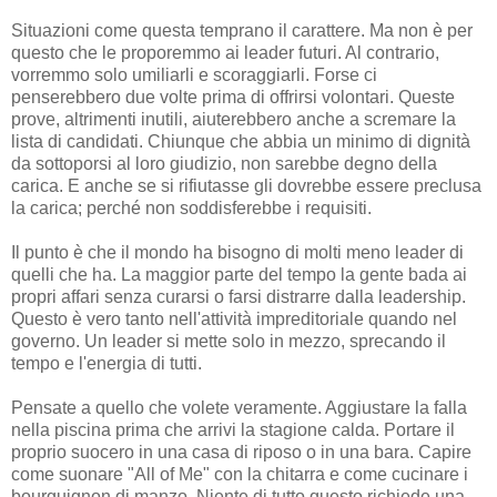
Situazioni come questa temprano il carattere. Ma non è per
questo che le proporemmo ai leader futuri. Al contrario,
vorremmo solo umiliarli e scoraggiarli. Forse ci
penserebbero due volte prima di offrirsi volontari. Queste
prove, altrimenti inutili, aiuterebbero anche a scremare la
lista di candidati. Chiunque che abbia un minimo di dignità
da sottoporsi al loro giudizio, non sarebbe degno della
carica. E anche se si rifiutasse gli dovrebbe essere preclusa
la carica; perché non soddisferebbe i requisiti.
Il punto è che il mondo ha bisogno di molti meno leader di
quelli che ha. La maggior parte del tempo la gente bada ai
propri affari senza curarsi o farsi distrarre dalla leadership.
Questo è vero tanto nell'attività impreditoriale quando nel
governo. Un leader si mette solo in mezzo, sprecando il
tempo e l'energia di tutti.
Pensate a quello che volete veramente. Aggiustare la falla
nella piscina prima che arrivi la stagione calda. Portare il
proprio suocero in una casa di riposo o in una bara. Capire
come suonare "All of Me" con la chitarra e come cucinare i
bourguignon di manzo. Niente di tutto questo richiede una