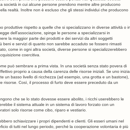
 una società in cui alcune persone prendono mentre altre producono
a realtà. Inoltre non è escluso che gli stessi individui che producono
roduttive rispetto a quelle che si specializzano in diverse attività o i
legge dell'associazione, spinge le persone a specializzarsi in
e la maggior parte dei prodotti e dei servizi da altri soggetti
più beni e servizi di quanto non sarebbe accaduto se fossero rimasti
tato, come in ogni altra società, diverse persone si specializzerebbero
acquisizione coercitiva.
 come può sembrare a prima vista. In una società senza stato povera di
ffettivo proprio a causa della carenza delle risorse iniziali. Se uno inizia
nte un basso livello di ricchezza (ad esempio, una grotta e un bastone),
le risorse. Così, il processo di furto deve essere preceduto da un
tengono che se lo stato dovesse essere abolito, i ricchi userebbero le
erebbe il sistema attuale in un sistema di lavoro forzato con un
tori solo risorse come cibo, riparo e vestiario.
ebbero schiavizzare i propri dipendenti e clienti. Gli esseri umani nel
ficio di tutti nel lungo periodo, perché la cooperazione volontaria è più