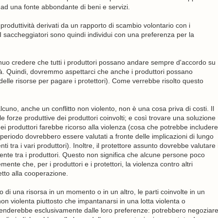
 ad una fonte abbondante di beni e servizi.
produttività derivati da un rapporto di scambio volontario con i
 I saccheggiatori sono quindi individui con una preferenza per la
ngenuo credere che tutti i produttori possano andare sempre d'accordo su
ietà. Quindi, dovremmo aspettarci che anche i produttori possano
 delle risorse per pagare i protettori). Come verrebbe risolto questo
cuno, anche un conflitto non violento, non è una cosa priva di costi. Il
e forze produttive dei produttori coinvolti; e così trovare una soluzione
i produttori farebbe ricorso alla violenza (cosa che potrebbe includere
periodo dovrebbero essere valutati a fronte delle implicazioni di lungo
ti tra i vari produttori). Inoltre, il protettore assunto dovrebbe valutare 
uente tra i produttori. Questo non significa che alcune persone poco
nte che, per i produttori e i protettori, la violenza contro altri
tto alla cooperazione.
di una risorsa in un momento o in un altro, le parti coinvolte in un
on violenta piuttosto che impantanarsi in una lotta violenta o
dipenderebbe esclusivamente dalle loro preferenze: potrebbero negoziar