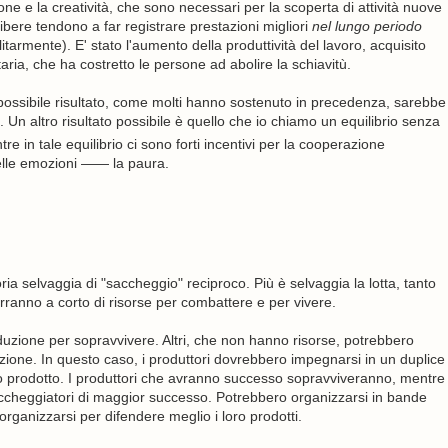
one e la creatività, che sono necessari per la scoperta di attività nuove
libere tendono a far registrare prestazioni migliori
nel lungo periodo
armente). E' stato l'aumento della produttività del lavoro, acquisito
aria, che ha costretto le persone ad abolire la schiavitù.
n possibile risultato, come molti hanno sostenuto in precedenza, sarebbe
ti. Un altro risultato possibile è quello che io chiamo un equilibrio senza
in tale equilibrio ci sono forti incentivi per la cooperazione
delle emozioni —— la paura.
ria selvaggia di "saccheggio" reciproco. Più è selvaggia la lotta, tanto
rranno a corto di risorse per combattere e per vivere.
oduzione per sopravvivere. Altri, che non hanno risorse, potrebbero
uzione. In questo caso, i produttori dovrebbero impegnarsi in un duplice
o prodotto. I produttori che avranno successo sopravviveranno, mentre
saccheggiatori di maggior successo. Potrebbero organizzarsi in bande
 organizzarsi per difendere meglio i loro prodotti.