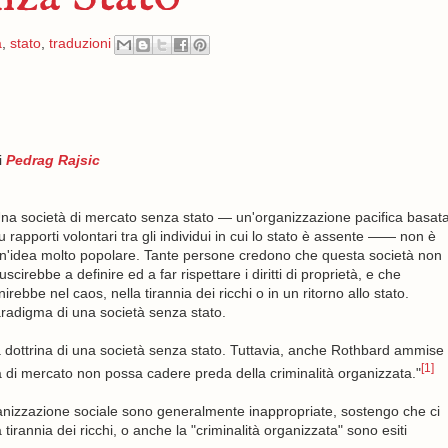
à
,
stato
,
traduzioni
i
Pedrag Rajsic
na società di mercato senza stato — un'organizzazione pacifica basat
u rapporti volontari tra gli individui in cui lo stato è assente —— non è
n'idea molto popolare. Tante persone credono che questa società non
iuscirebbe a definire ed a far rispettare i diritti di proprietà, e che
inirebbe nel caos, nella tirannia dei ricchi o in un ritorno allo stato.
aradigma di una società senza stato.
 dottrina di una società senza stato. Tuttavia, anche Rothbard ammise
[1]
 di mercato non possa cadere preda della criminalità organizzata."
ganizzazione sociale sono generalmente inappropriate, sostengo che ci
irannia dei ricchi, o anche la "criminalità organizzata" sono esiti