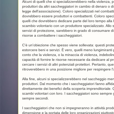
Alcuni di quelli che si specializzerebbero nella violenza,
produttori da altri saccheggiatori in cambio di denaro o 
legge dell'associazione). Coloro specializzati nel combatt
dovrebbero essere produttori e combattenti. Coloro special
quelli che dovrebbero dedicare parte del loro tempo alla 
scambio volontario con un produttore specializzato. Allo 
servizi di protezione, sarebbero in grado di consumare d
risorse a combattere i saccheggiatori.
C'è un'obiezione che spesso viene sollevata: questi protet
estorcere beni e servizi. È vero, quelli meno lungimiranti
conto che la violenza, o la minaccia di violenza, indeboli
capacità di fornire le risorse necessarie da dedicare al pr
cercare i servizi di altri potenziali protettori. Pertanto, q
ritroverebbero in una posizione migliore per respingere l
Alla fine, alcuni si specializzerebbero nel saccheggio ment
produttori. Dal momento che i saccheggiatori fanno affid
direttamente dei benefici della scoperta imprenditoriale. 
scambi volontari con loro. I saccheggiatori sono sempre gli
sempre secondi.
I saccheggiatori che non si impegneranno in attività produ
dimensione e la portata delle loro organizzazioni piuttosto l