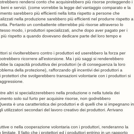
 potrebbero rendersi conto che acquisirebbero più risorse proteggendo i
di beni e servizi. (come vorrebbe la legge del vantaggio comparato e la
imento sarebbero più efficienti nella lotta rispetto a persone che
izzati nella produzione sarebbero più efficienti nel produrre rispetto a
lotta. Pertanto un combattente otterrebbe più risorse attraverso lo
stesso modo, i produttori specializzati, anche dopo aver pagato per i
i più rispetto a quando dovevano dedicare parte del loro tempo e
tori si rivolterebbero contro i produttori ed userebbero la forza per
 potrebbero ricorrere all'estorsione. Ma i più saggi si renderebbero
rebbe la capacità produttiva dei produttori (e di conseguenza la loro
oblema della protezione), rafforzando gli incentivi dei produttori a
uei protettori che svolgerebbero transazioni volontarie con i produttori si
'aggressione.
re altri si specializzerebbero nella produzione o nella tutela dei
amento solo sul furto per acquisire risorse, non godrebbero
Questa è una caratteristica dei produttori e di quelli che si impegnano in
 utilizzatori secondari del lavoro creativo dei produttori. Arrivano
ttive o nella cooperazione volontaria con i produttori, renderanno la
imitate. Il fatto che i protettori ed i produttori entrino in un rapporto