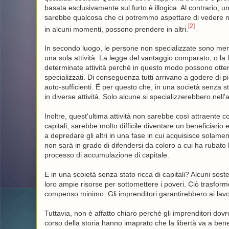
basata esclusivamente sul furto è illogica. Al contrario,
sarebbe qualcosa che ci potremmo aspettare di vedere nell
[2]
in alcuni momenti, possono prendere in altri.
In secondo luogo, le persone non specializzate sono meno p
una sola attività. La legge del vantaggio comparato, o la 
determinate attività perché in questo modo possono ottener
specializzati. Di conseguenza tutti arrivano a godere di 
auto-sufficienti. È per questo che, in una società senza s
in diverse attività. Solo alcune si specializzerebbero nell'
Inoltre, quest'ultima attività non sarebbe così attraente
capitali, sarebbe molto difficile diventare un beneficiario e
a depredare gli altri in una fase in cui acquisisce solame
non sarà in grado di difendersi da coloro a cui ha rubato 
processo di accumulazione di capitale.
E in una scoietà senza stato ricca di capitali? Alcuni sos
loro ampie risorse per sottomettere i poveri. Ciò trasform
compenso minimo. Gli imprenditori garantirebbero ai lavora
Tuttavia, non è affatto chiaro perché gli imprenditori dovr
corso della storia hanno imaprato che la libertà va a bene