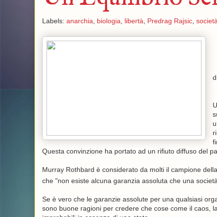
Labels:
anarchia
,
biologia
,
libertà
,
Predrag Rajsic
,
societ
d
U
s
u
r
f
Questa convinzione ha portato ad un rifiuto diffuso del p
Murray Rothbard è considerato da molti il campione della
che "non esiste alcuna garanzia assoluta che una società
Se è vero che le garanzie assolute per una qualsiasi or
sono buone ragioni per credere che cose come il caos, la t