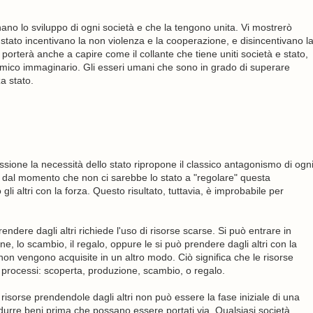
no lo sviluppo di ogni società e che la tengono unita. Vi mostrerò
tato incentivano la non violenza e la cooperazione, e disincentivano l
ci porterà anche a capire come il collante che tiene uniti società e stato,
nemico immaginario. Gli esseri umani che sono in grado di superare
a stato.
sione la necessità dello stato ripropone il classico antagonismo di ogn
e, e dal momento che non ci sarebbe lo stato a "regolare" questa
gli altri con la forza. Questo risultato, tuttavia, è improbabile per
endere dagli altri richiede l'uso di risorse scarse. Si può entrare in
e, lo scambio, il regalo, oppure le si può prendere dagli altri con la
on vengono acquisite in un altro modo. Ciò significa che le risorse
i processi: scoperta, produzione, scambio, o regalo.
 risorse prendendole dagli altri non può essere la fase iniziale di una
urre beni prima che possano essere portati via. Qualsiasi società