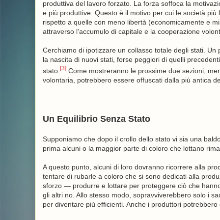
produttiva del lavoro forzato. La forza soffoca la motivazi
e più produttive. Questo è il motivo per cui le società più 
rispetto a quelle con meno libertà (economicamente e milit
attraverso l'accumulo di capitale e la cooperazione volont
Cerchiamo di ipotizzare un collasso totale degli stati. U
la nascita di nuovi stati, forse peggiori di quelli preceden
[3]
stato.
Come mostreranno le prossime due sezioni, mentre 
volontaria, potrebbero essere offuscati dalla più antica 
Un Equilibrio Senza Stato
Supponiamo che dopo il crollo dello stato vi sia una baldo
prima alcuni o la maggior parte di coloro che lottano rima
A questo punto, alcuni di loro dovranno ricorrere alla pr
tentare di rubarle a coloro che si sono dedicati alla prod
sforzo — produrre e lottare per proteggere ciò che hann
gli altri no. Allo stesso modo, sopravviverebbero solo i 
per diventare più efficienti. Anche i produttori potrebbero