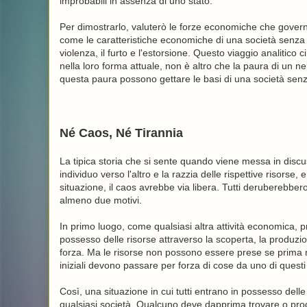
improbabili in assenza di uno stato.
Per dimostrarlo, valuterò le forze economiche che governa
come le caratteristiche economiche di una società senza s
violenza, il furto e l'estorsione. Questo viaggio analitico 
nella loro forma attuale, non è altro che la paura di un 
questa paura possono gettare le basi di una società senz
Né Caos, Né Tirannia
La tipica storia che si sente quando viene messa in discus
individuo verso l'altro e la razzia delle rispettive risors
situazione, il caos avrebbe via libera. Tutti deruberebbero 
almeno due motivi.
In primo luogo, come qualsiasi altra attività economica, pr
possesso delle risorse attraverso la scoperta, la produzion
forza. Ma le risorse non possono essere prese se prima n
iniziali devono passare per forza di cose da uno di quest
Così, una situazione in cui tutti entrano in possesso delle
qualsiasi società. Qualcuno deve dapprima trovare o prod