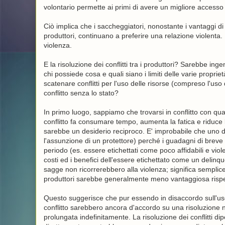
volontario permette ai primi di avere un migliore accesso
Ciò implica che i saccheggiatori, nonostante i vantaggi di 
produttori, continuano a preferire una relazione violenta.
violenza.
E la risoluzione dei conflitti tra i produttori? Sarebbe i
chi possiede cosa e quali siano i limiti delle varie propr
scatenare conflitti per l'uso delle risorse (compreso l'uso
conflitto senza lo stato?
In primo luogo, sappiamo che trovarsi in conflitto con qual
conflitto fa consumare tempo, aumenta la fatica e riduce l
sarebbe un desiderio reciproco. E' improbabile che uno de
l'assunzione di un protettore) perché i guadagni di breve 
periodo (es. essere etichettati come poco affidabili e violen
costi ed i benefici dell'essere etichettato come un delinq
sagge non ricorrerebbero alla violenza; significa sempliceme
produttori sarebbe generalmente meno vantaggiosa rispe
Questo suggerisce che pur essendo in disaccordo sull'uso 
conflitto sarebbero ancora d'accordo su una risoluzione n
prolungata indefinitamente. La risoluzione dei conflitti 