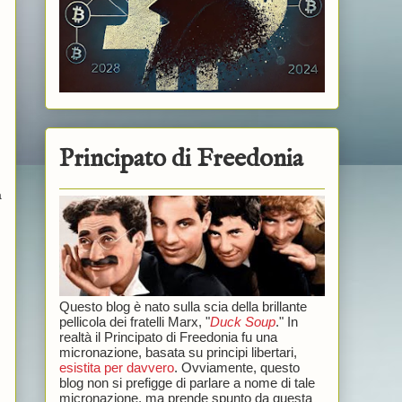
Principato di Freedonia
a
Questo blog è nato sulla scia della brillante
pellicola dei fratelli Marx, "
Duck Soup
." In
realtà il Principato di Freedonia fu una
micronazione, basata su principi libertari,
esistita per davvero
. Ovviamente, questo
blog non si prefigge di parlare a nome di tale
micronazione, ma prende spunto da questa