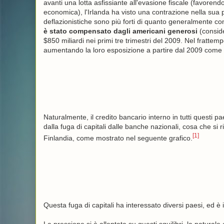
avanti una lotta asfissiante all'evasione fiscale (favorend
economica), l'Irlanda ha visto una contrazione nella sua p
deflazionistiche sono più forti di quanto generalmente c
è stato compensato dagli americani generosi
(conside
$850 miliardi nei primi tre trimestri del 2009. Nel fratte
aumentando la loro esposizione a partire dal 2009 come 
Naturalmente, il credito bancario interno in tutti questi p
dalla fuga di capitali dalle banche nazionali, cosa che s
[1]
Finlandia, come mostrato nel seguente grafico.
Questa fuga di capitali ha interessato diversi paesi, ed è
La pressione si è allentata su questi squilibri, la natural