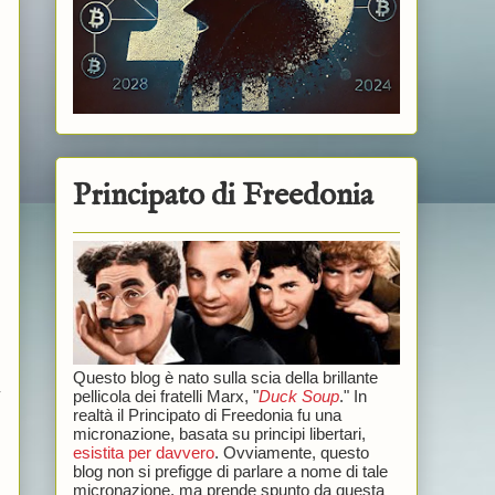
Principato di Freedonia
Questo blog è nato sulla scia della brillante
pellicola dei fratelli Marx, "
Duck Soup
." In
realtà il Principato di Freedonia fu una
micronazione, basata su principi libertari,
esistita per davvero
. Ovviamente, questo
blog non si prefigge di parlare a nome di tale
micronazione, ma prende spunto da questa