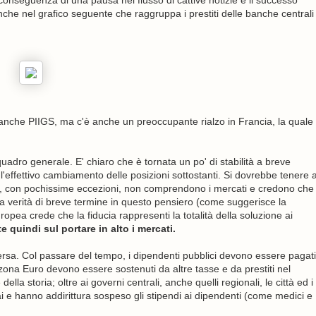
 anche nel grafico seguente che raggruppa i prestiti delle banche centrali
 banche PIIGS, ma c'è anche un preoccupante rialzo in Francia, la quale
quadro generale. E' chiaro che è tornata un po' di stabilità a breve
l'effettivo cambiamento delle posizioni sottostanti. Si dovrebbe tenere 
ici, con pochissime eccezioni, non comprendono i mercati e credono che
rta verità di breve termine in questo pensiero (come suggerisce la
ropea crede che la fiducia rappresenti la totalità della soluzione ai
 quindi sul portare in alto i mercati.
ersa. Col passare del tempo, i dipendenti pubblici devono essere pagati
la zona Euro devono essere sostenuti da altre tasse e da prestiti nel
la storia; oltre ai governi centrali, anche quelli regionali, le città ed i
ai e hanno addirittura sospeso gli stipendi ai dipendenti (come medici e