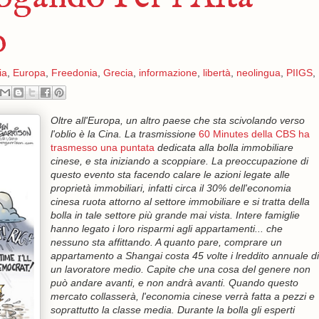
o
ia
,
Europa
,
Freedonia
,
Grecia
,
informazione
,
libertà
,
neolingua
,
PIIGS
,
Oltre all'Europa, un altro paese che sta scivolando verso
l'oblio è la Cina. La trasmissione
60 Minutes della CBS ha
trasmesso una puntata
dedicata alla bolla immobiliare
cinese, e sta iniziando a scoppiare. La preoccupazione di
questo evento sta facendo calare le azioni legate alle
proprietà immobiliari, infatti circa il 30% dell'economia
cinesa ruota attorno al settore immobiliare e si tratta della
bolla in tale settore più grande mai vista. Intere famiglie
hanno legato i loro risparmi agli appartamenti... che
nessuno sta affittando. A quanto pare, comprare un
appartamento a Shangai costa 45 volte i lreddito annuale di
un lavoratore medio. Capite che una cosa del genere non
può andare avanti, e non andrà avanti. Quando questo
mercato collasserà, l'economia cinese verrà fatta a pezzi e
soprattutto la classe media. Durante la bolla gli esperti