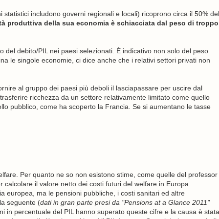
statistici includono governi regionali e locali) ricoprono circa il 50% de
tà produttiva della sua economia è schiacciata dal peso di troppo
 del debito/PIL nei paesi selezionati. È indicativo non solo del peso
 le singole economie, ci dice anche che i relativi settori privati ​​non
ire al gruppo dei paesi più deboli il lasciapassare per uscire dal
rasferire ricchezza da un settore relativamente limitato come quello
ello pubblico, come ha scoperto la Francia. Se si aumentano le tasse
welfare. Per quanto ne so non esistono stime, come quelle del professor
er calcolare il valore netto dei costi futuri del welfare in Europa.
 europea, ma le pensioni pubbliche, i costi sanitari ed altre
la seguente (
dati in gran parte presi da "Pensions at a Glance 2011"
ioni in percentuale del PIL hanno superato queste cifre e la causa è stat