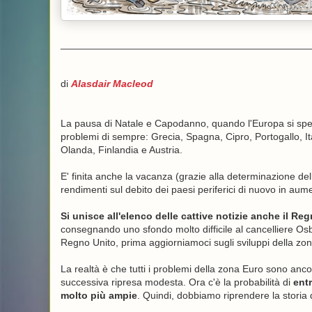
_____________________________________________
di
Alasdair Macleod
La pausa di Natale e Capodanno, quando l'Europa si spegne
problemi di sempre: Grecia, Spagna, Cipro, Portogallo, Ital
Olanda, Finlandia e Austria.
E' finita anche la vacanza (grazie alla determinazione del
rendimenti sul debito dei paesi periferici di nuovo in aum
Si unisce all'elenco delle cattive notizie anche il Re
consegnando uno sfondo molto difficile al cancelliere Os
Regno Unito, prima aggiorniamoci sugli sviluppi della zo
La realtà è che tutti i problemi della zona Euro sono ancor
successiva ripresa modesta. Ora c'è la probabilità di
ent
molto più ampie
. Quindi, dobbiamo riprendere la storia