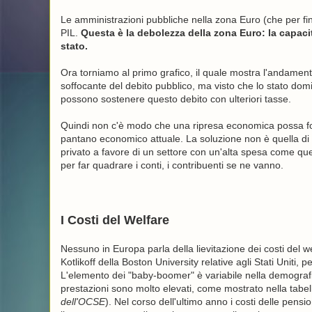
Le amministrazioni pubbliche nella zona Euro (che per fini 
PIL.
Questa è la debolezza della zona Euro: la capaci
stato.
Ora torniamo al primo grafico, il quale mostra l'andamento
soffocante del debito pubblico, ma visto che lo stato domina
possono sostenere questo debito con ulteriori tasse.
Quindi non c'è modo che una ripresa economica possa forn
pantano economico attuale. La soluzione non è quella di t
privato a favore di un settore con un'alta spesa come qu
per far quadrare i conti, i contribuenti se ne vanno.
I Costi del Welfare
Nessuno in Europa parla della lievitazione dei costi del 
Kotlikoff della Boston University relative agli Stati Uniti, p
L'elemento dei "baby-boomer" è variabile nella demografia
prestazioni sono molto elevati, come mostrato nella tabel
dell'OCSE
). Nel corso dell'ultimo anno i costi delle pens