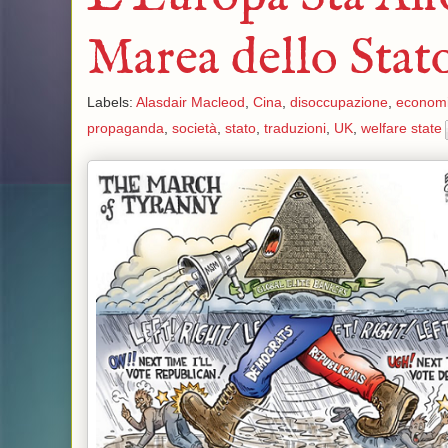
Marea dello Stat
Labels:
Alasdair Macleod
,
Cina
,
disoccupazione
,
econom
propaganda
,
società
,
stato
,
traduzioni
,
UK
,
welfare state