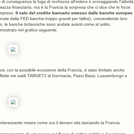
o di conseguenza la fuga di ricchezza all'estero e scoraggiando l'attività
iazza finanziaria, ma è la Francia la sorpresa che ci dice che le forze
ompreso.
Il calo del credito bancario emesso dalle banche europee
rate dalla FED banche troppo grandi per fallire), concendendo loro
mpo, le banche britanniche sono andate avanti come al solito,
mostrato nel grafico seguente.
aesi, con la possibile eccezione della Francia, è stato limitato anche
i riflette nei saldi TARGET2 di Germania, Paesi Bassi, Lussemburgo e
 interessante notare come ora il denaro stia lasciando la Francia.
e conseguenza di una pausa nel flusso di cattive notizie e il successo