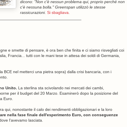
dicono: "Non c'è nessun problema qui, proprio perché non
c'è nessuna bolla." Greenspan utilizzò le stesse
rassicurazioni.
Si sbagliava
.
____________________________________
 e smette di pensare, è ora ben che finita e ci siamo risvegliati coi
ia, Francia... tutti con le mani tese in attesa dei soldi di Germania,
la BCE nel metterci una pietra sopra) dalla crisi bancaria, con i
ento.
gno Unito.
La sterlina sta scivolando nei mercati dei cambi,
borne per il budget del 20 Marzo. Esaminerò dopo la posizione del
na Euro.
a qui, nonostante il calo dei rendimenti obbligazionari e la loro
rare nella fase finale dell'esperimento Euro, con conseguenze
 dove l'avevamo lasciata.