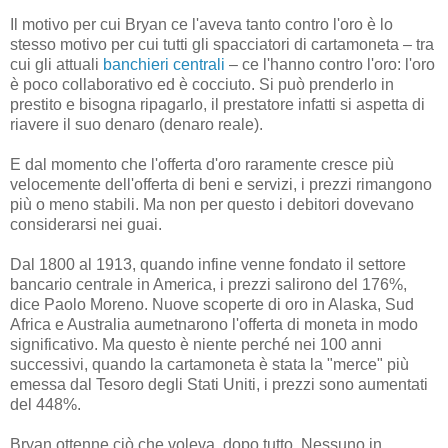
Il motivo per cui Bryan ce l'aveva tanto contro l'oro è lo
stesso motivo per cui tutti gli spacciatori di cartamoneta – tra
cui gli attuali
banchieri centrali
– ce l'hanno contro l'oro: l'oro
è poco collaborativo ed è cocciuto. Si può prenderlo in
prestito e bisogna ripagarlo, il prestatore infatti si aspetta di
riavere il suo denaro (denaro reale).
E dal momento che l'offerta d'oro raramente cresce più
velocemente dell'offerta di beni e servizi, i prezzi rimangono
più o meno stabili. Ma non per questo i debitori dovevano
considerarsi nei guai.
Dal 1800 al 1913, quando infine venne fondato il settore
bancario centrale in America, i prezzi salirono del 176%,
dice Paolo Moreno. Nuove scoperte di oro in Alaska, Sud
Africa e Australia aumetnarono l'offerta di moneta in modo
significativo. Ma questo è niente perché nei 100 anni
successivi, quando la cartamoneta è stata la "merce" più
emessa dal Tesoro degli Stati Uniti, i prezzi sono aumentati
del 448%.
Bryan ottenne ciò che voleva, dopo tutto. Nessuno in