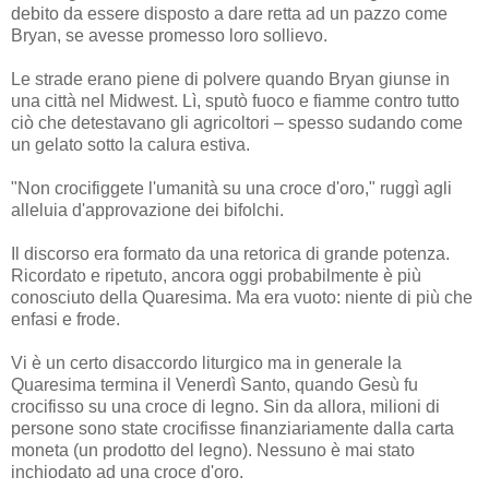
debito da essere disposto a dare retta ad un pazzo come
Bryan, se avesse promesso loro sollievo.
Le strade erano piene di polvere quando Bryan giunse in
una città nel Midwest. Lì, sputò fuoco e fiamme contro tutto
ciò che detestavano gli agricoltori – spesso sudando come
un gelato sotto la calura estiva.
"Non crocifiggete l'umanità su una croce d'oro," ruggì agli
alleluia d'approvazione dei bifolchi.
Il discorso era formato da una retorica di grande potenza.
Ricordato e ripetuto, ancora oggi probabilmente è più
conosciuto della Quaresima. Ma era vuoto: niente di più che
enfasi e frode.
Vi è un certo disaccordo liturgico ma in generale la
Quaresima termina il Venerdì Santo, quando Gesù fu
crocifisso su una croce di legno. Sin da allora, milioni di
persone sono state crocifisse finanziariamente dalla carta
moneta (un prodotto del legno). Nessuno è mai stato
inchiodato ad una croce d'oro.