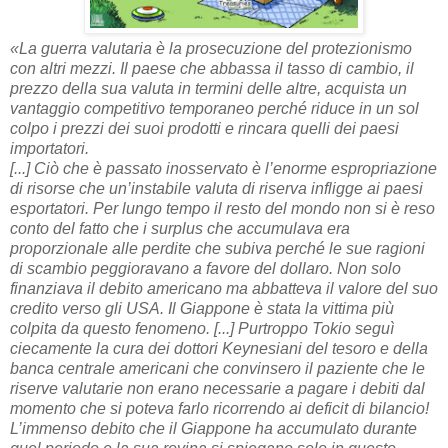
«La guerra valutaria è la prosecuzione del protezionismo
con altri mezzi. Il paese che abbassa il tasso di cambio, il
prezzo della sua valuta in termini delle altre, acquista un
vantaggio competitivo temporaneo perché riduce in un sol
colpo i prezzi dei suoi prodotti e rincara quelli dei paesi
importatori.
[...] Ciò che è passato inosservato è l’enorme espropriazione
di risorse che un’instabile valuta di riserva infligge ai paesi
esportatori. Per lungo tempo il resto del mondo non si è reso
conto del fatto che i surplus che accumulava era
proporzionale alle perdite che subiva perché le sue ragioni
di scambio peggioravano a favore del dollaro. Non solo
finanziava il debito americano ma abbatteva il valore del suo
credito verso gli USA. Il Giappone è stata la vittima più
colpita da questo fenomeno. [...] Purtroppo Tokio seguì
ciecamente la cura dei dottori Keynesiani del tesoro e della
banca centrale americani che convinsero il paziente che le
riserve valutarie non erano necessarie a pagare i debiti dal
momento che si poteva farlo ricorrendo ai deficit di bilancio!
L’immenso debito che il Giappone ha accumulato durante