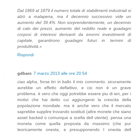
Dal 1869 al 1879 il numero totale di stabilimenti industriali si
alzò a malapena, ma il decennio successivo vide un
aumento del 39.4%. Non sorprendentemente, un decennio
di calo dei prezzi, aumento del reddito reale e guadagni
corposi di interessi derivanti da enormi investimenti di
capitale, garantirono guadagni futuri in termini di
produttività.»
Rispondi
gdbarc
7 marzo 2013 alle ore 20:54
ciao alpha, forse tiri in ballo il mio commento. sicuramente
avrebbe un effetto deflattivo, e cio non è un grave
problema. è vero che oggi potrebbe essere piu di ieri, per i
motivi che hai detto cui aggiungerei la crescita della
popolazione mondiale. ma è anche vero che il mercato
saprebbe supplire trovando sostituti (altre monete che siano
asset backed o comunque a scelta dell utente). pensa una
moneta come quella proposta da massimo (che pur
teoricamente onesta, e presupponendo l onesta dell