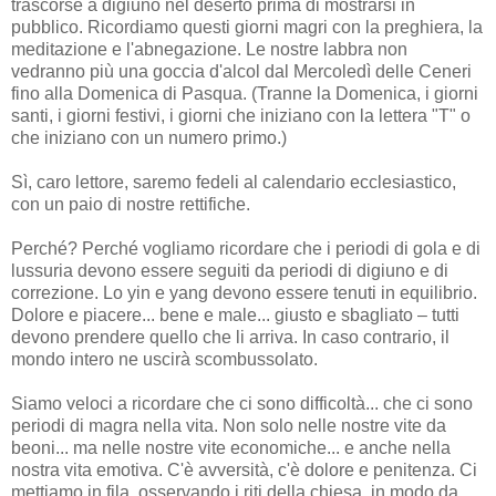
trascorse a digiuno nel deserto prima di mostrarsi in
pubblico. Ricordiamo questi giorni magri con la preghiera, la
meditazione e l'abnegazione. Le nostre labbra non
vedranno più una goccia d'alcol dal Mercoledì delle Ceneri
fino alla Domenica di Pasqua. (Tranne la Domenica, i giorni
santi, i giorni festivi, i giorni che iniziano con la lettera "T" o
che iniziano con un numero primo.)
Sì, caro lettore, saremo fedeli al calendario ecclesiastico,
con un paio di nostre rettifiche.
Perché? Perché vogliamo ricordare che i periodi di gola e di
lussuria devono essere seguiti da periodi di digiuno e di
correzione. Lo yin e yang devono essere tenuti in equilibrio.
Dolore e piacere... bene e male... giusto e sbagliato – tutti
devono prendere quello che li arriva. In caso contrario, il
mondo intero ne uscirà scombussolato.
Siamo veloci a ricordare che ci sono difficoltà... che ci sono
periodi di magra nella vita. Non solo nelle nostre vite da
beoni... ma nelle nostre vite economiche... e anche nella
nostra vita emotiva. C'è avversità, c'è dolore e penitenza. Ci
mettiamo in fila, osservando i riti della chiesa, in modo da