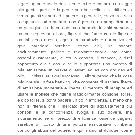
legge i quanto usato dalla gente. altro è imporre con legge
alla gente quel che la gente non ha scelto. e la diffidenza
verso questi signori ed il potere in generale, cravatta o saio
o cappuccio od armatura, non è proprio un pregiudizio ma
un post-giudizio. hanno abustao barando in gold standard,
hanno sequestrato l oro, figurati che fanno con le figurine
panini. detto questo, oggi la reintroduzione normativa del
gold standard avrebbe, come dici, un sapore
esclusivamente politico e regolamentatorio. ma come
osservi giustamente, ci sta la canapa, il tabacco, e direi
soprattutto olio e gas. e se io supportassi una moneta di
mia emissione un basket di asset ,ad es con oro gas ed
olio, ... chissa se avrei successo... allora penso che la cosa
migliore sia un free banking, che consenta di lasciare liberta
di emissione monetaria e liberta al mercato di recepire ed
usare le monete che ritiene maggiormante consone. forse,
e dico forse, si potra pagare un po in efficienza, a meno che
non si ritenga che il mercato trovi gli aggiustamenti piu
consoni e la concorrenza svolga il suo dovere. ma
sicuramente, se un prezzo di efficienza fosse da pagare,
sarebbe un costo di una polizza assicurativa di liberta
contro gli abusi del potere. e qui siamo al dunque: come