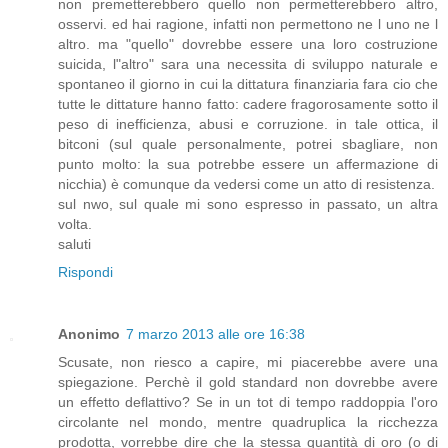
non premetterebbero quello non permetterebbero altro,
osservi. ed hai ragione, infatti non permettono ne l uno ne l
altro. ma "quello" dovrebbe essere una loro costruzione
suicida, l"altro" sara una necessita di sviluppo naturale e
spontaneo il giorno in cui la dittatura finanziaria fara cio che
tutte le dittature hanno fatto: cadere fragorosamente sotto il
peso di inefficienza, abusi e corruzione. in tale ottica, il
bitconi (sul quale personalmente, potrei sbagliare, non
punto molto: la sua potrebbe essere un affermazione di
nicchia) è comunque da vedersi come un atto di resistenza.
sul nwo, sul quale mi sono espresso in passato, un altra
volta.
saluti
Rispondi
Anonimo
7 marzo 2013 alle ore 16:38
Scusate, non riesco a capire, mi piacerebbe avere una
spiegazione. Perchè il gold standard non dovrebbe avere
un effetto deflattivo? Se in un tot di tempo raddoppia l'oro
circolante nel mondo, mentre quadruplica la ricchezza
prodotta, vorrebbe dire che la stessa quantità di oro (o di