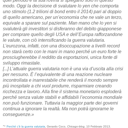
quel periodo e la sua rovina si spiegano solo in questo
modo. Oggi la decisione di svalutare lo yen che comporta
uno stimolo (1.2 trilioni di bond entro il 2014) pari al doppio
di quello americano, per un’economia che ne vale un terzo,
equivale a sparare sul paziente. Man mano che lo yen si
svaluterà gli investitori si disferanno del debito giapponese
per comprare quello degli USA e dell’Europa rafforzandone
le valute, con ciò intensificando la guerra valutaria.
L’eurozona, infatti, con una disoccupazione a livelli record
non starà certo con le mani in mano perché un euro forte le
prosciugherebbe il reddito da esportazioni, unica fonte di
sviluppo rimastale.
[...] L’attuale guerra valutaria non è una via d’uscita alla crisi
per nessuno. È l’equivalente di una reazione nucleare
incontrollata e inarrestabile che renderà il mondo sempre
più inospitale a chi vuol produrre, risparmiare creando
ricchezza e lavoro. Alla fine il sistema monetario esploderà
perché senza valute stabili e affidabili l’economia mondiale
non può funzionare. Tuttavia la maggior parte dei governi
continua a ignorare la realtà. Ma non potrà ignorarne le
conseguenze.»
~
Perché c’è la guerra valutaria
, Gerardo Coco,
Chicago-blog
, 10 Febbraio 2013.