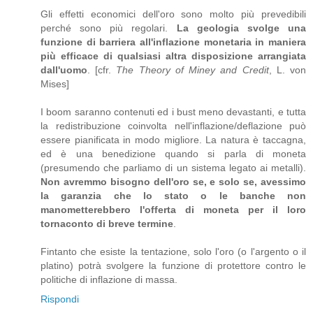
Gli effetti economici dell'oro sono molto più prevedibili
perché sono più regolari.
La geologia svolge una
funzione di barriera all'inflazione monetaria in maniera
più efficace di qualsiasi altra disposizione arrangiata
dall'uomo
. [cfr.
The Theory of Miney and Credit
, L. von
Mises]
I boom saranno contenuti ed i bust meno devastanti, e tutta
la redistribuzione coinvolta nell'inflazione/deflazione può
essere pianificata in modo migliore. La natura è taccagna,
ed è una benedizione quando si parla di moneta
(presumendo che parliamo di un sistema legato ai metalli).
Non avremmo bisogno dell'oro se, e solo se, avessimo
la garanzia che lo stato o le banche non
manometterebbero l'offerta di moneta per il loro
tornaconto di breve termine
.
Fintanto che esiste la tentazione, solo l'oro (o l'argento o il
platino) potrà svolgere la funzione di protettore contro le
politiche di inflazione di massa.
Rispondi