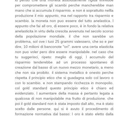
per compromettere gli scambi perche mancherebbe man
mano che si accumula il risparmio. e non è soprattutto nellla
produzione il mio appunto, ma nel rapporto tra risparmio e
scambio. la moneta non puo essere del tutto anelastica. l
appunto che fai all oro, di essere poco, è in fondo la relativa
anelasticita in virtu della crescita avvenuta nel secolo scorso
della popolazione mondiale. il che non sarebbe un
problema, sol ove i tuoi 25 grammi valessero, che so e per
dire, 10 milioni di banconote "ori". avere una certa elasticita
non puo voler pero dire essere manipolabile. nel caso che
tu suggerisci, ripeto: meglio di oggi, l accumulo del
risparmio tenderebbe ad un processo spontaneo di
creazione dal basso di un nuovo mezzo monetario, a meno
che non sia proibito. il sistema metallico è onesto perche
rispetta il principio etico che si guadagna solo col lavoro o
con lo scambio. e non stampando ricchezza in monopolio.
col gold standard questo principio etico è chiaro ed
evidenziato. l aumentare della massa è pertanto legata a
qualcosa di non manipolabile ma frutto di produzione. che
poi il gold standard non è stata imposto dall alto, ma è stato
scelto dalle persone. qui si è avuto il procedimento di
formazione normativa dal basso: l oro è stato eletto dalla