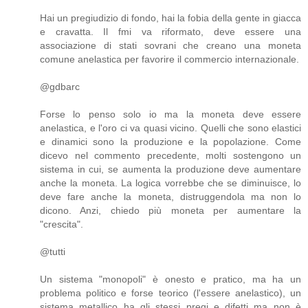
Hai un pregiudizio di fondo, hai la fobia della gente in giacca
e cravatta. Il fmi va riformato, deve essere una
associazione di stati sovrani che creano una moneta
comune anelastica per favorire il commercio internazionale.
@gdbarc
Forse lo penso solo io ma la moneta deve essere
anelastica, e l'oro ci va quasi vicino. Quelli che sono elastici
e dinamici sono la produzione e la popolazione. Come
dicevo nel commento precedente, molti sostengono un
sistema in cui, se aumenta la produzione deve aumentare
anche la moneta. La logica vorrebbe che se diminuisce, lo
deve fare anche la moneta, distruggendola ma non lo
dicono. Anzi, chiedo più moneta per aumentare la
"crescita".
@tutti
Un sistema "monopoli" è onesto e pratico, ma ha un
problema politico e forse teorico (l'essere anelastico), un
sistema metallico ha gli stessi pregi e difetti ma non è