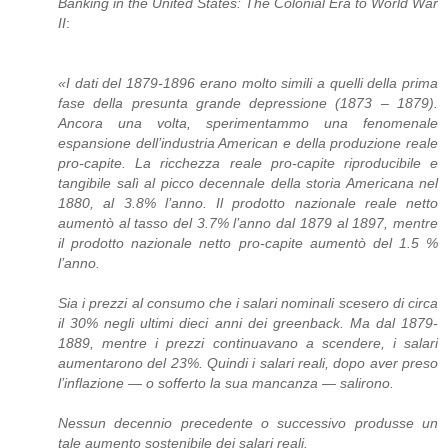
Banking in the United States: The Colonial Era to World War
II
:
«I dati del 1879-1896 erano molto simili a quelli della prima
fase della presunta grande depressione (1873 – 1879).
Ancora una volta, sperimentammo una fenomenale
espansione dell’industria American e della produzione reale
pro-capite. La ricchezza reale pro-capite riproducibile e
tangibile salì al picco decennale della storia Americana nel
1880, al 3.8% l’anno. Il prodotto nazionale reale netto
aumentò al tasso del 3.7% l’anno dal 1879 al 1897, mentre
il prodotto nazionale netto pro-capite aumentò del 1.5 %
l’anno.
Sia i prezzi al consumo che i salari nominali scesero di circa
il 30% negli ultimi dieci anni dei greenback. Ma dal 1879-
1889, mentre i prezzi continuavano a scendere, i salari
aumentarono del 23%. Quindi i salari reali, dopo aver preso
l’inflazione — o sofferto la sua mancanza — salirono.
Nessun decennio precedente o successivo produsse un
tale aumento sostenibile dei salari reali.