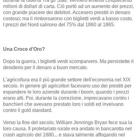
durante la Guerra Tra gli Stati. Vennero emessi cinquecento
milioni di dollari di carta. Ciò portò ad un aumento dei prezzi,
con grande piacere dei debitori. Accesero prestiti in denaro
costoso; ma li rimborsarono con biglietti verdi a basso costo.
I prezzi del Nord salirono del 75% dal 1860 al 1865.
Una Croce d'Oro?
Dopo la guerra, i biglietti verdi scomparvero. Ma persistette il
desiderio per il denaro a buon mercato.
L'agricoltura era il più grande settore dell'economia nel XIX
secolo. In genere gli agricoltori facevano uso dei prestiti per
espandere le loro aziende durante i boom, quando i prezzi
erano alti. Poi, durante la correzione, imprecavano contro i
banchieri che avevano prestato loro i soldi ed inveivano
contro il gold standard.
Verso la fine del secolo, William Jennings Bryan fece sua la
loro causa. Il proletariato rurale era andato in bancarotta nel
crash agricolo del 1880... e stava talmente affogando nel