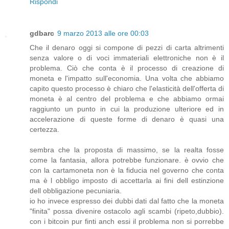
Rispondi
gdbarc
9 marzo 2013 alle ore 00:03
Che il denaro oggi si compone di pezzi di carta altrimenti
senza valore o di voci immateriali elettroniche non è il
problema. Ciò che conta è il processo di creazione di
moneta e l'impatto sull'economia. Una volta che abbiamo
capito questo processo è chiaro che l'elasticità dell'offerta di
moneta è al centro del problema e che abbiamo ormai
raggiunto un punto in cui la produzione ulteriore ed in
accelerazione di queste forme di denaro è quasi una
certezza.
sembra che la proposta di massimo, se la realta fosse
come la fantasia, allora potrebbe funzionare. è ovvio che
con la cartamoneta non è la fiducia nel governo che conta
ma è l obbligo imposto di accettarla ai fini dell estinzione
dell obbligazione pecuniaria.
io ho invece espresso dei dubbi dati dal fatto che la moneta
"finita" possa divenire ostacolo agli scambi (ripeto,dubbio).
con i bitcoin pur finti anch essi il problema non si porrebbe