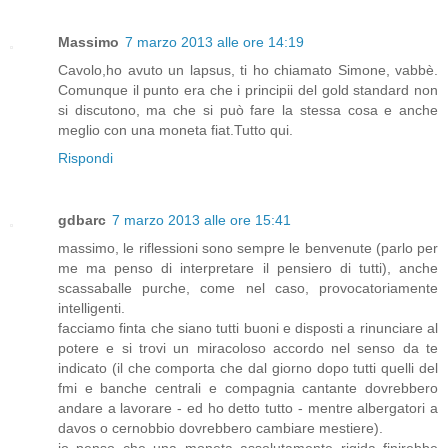
Massimo
7 marzo 2013 alle ore 14:19
Cavolo,ho avuto un lapsus, ti ho chiamato Simone, vabbè.
Comunque il punto era che i principii del gold standard non
si discutono, ma che si può fare la stessa cosa e anche
meglio con una moneta fiat.Tutto qui.
Rispondi
gdbarc
7 marzo 2013 alle ore 15:41
massimo, le riflessioni sono sempre le benvenute (parlo per
me ma penso di interpretare il pensiero di tutti), anche
scassaballe purche, come nel caso, provocatoriamente
intelligenti.
facciamo finta che siano tutti buoni e disposti a rinunciare al
potere e si trovi un miracoloso accordo nel senso da te
indicato (il che comporta che dal giorno dopo tutti quelli del
fmi e banche centrali e compagnia cantante dovrebbero
andare a lavorare - ed ho detto tutto - mentre albergatori a
davos o cernobbio dovrebbero cambiare mestiere).
io penso che una moneta assolutamente rigida finirebbe