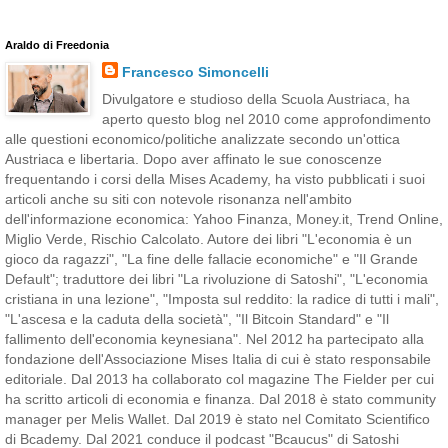
Araldo di Freedonia
Francesco Simoncelli
Divulgatore e studioso della Scuola Austriaca, ha
aperto questo blog nel 2010 come approfondimento
alle questioni economico/politiche analizzate secondo un'ottica
Austriaca e libertaria. Dopo aver affinato le sue conoscenze
frequentando i corsi della Mises Academy, ha visto pubblicati i suoi
articoli anche su siti con notevole risonanza nell'ambito
dell'informazione economica: Yahoo Finanza, Money.it, Trend Online,
Miglio Verde, Rischio Calcolato. Autore dei libri "L'economia è un
gioco da ragazzi", "La fine delle fallacie economiche" e "Il Grande
Default"; traduttore dei libri "La rivoluzione di Satoshi", "L'economia
cristiana in una lezione", "Imposta sul reddito: la radice di tutti i mali",
"L'ascesa e la caduta della società", "Il Bitcoin Standard" e "Il
fallimento dell'economia keynesiana". Nel 2012 ha partecipato alla
fondazione dell'Associazione Mises Italia di cui è stato responsabile
editoriale. Dal 2013 ha collaborato col magazine The Fielder per cui
ha scritto articoli di economia e finanza. Dal 2018 è stato community
manager per Melis Wallet. Dal 2019 è stato nel Comitato Scientifico
di Bcademy. Dal 2021 conduce il podcast "Bcaucus" di Satoshi