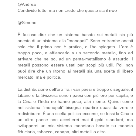
@Andrea
Condivido tutto, ma non credo che questo sia il nwo
@Simone
È fazioso dire che un sistema basato sui metalli sia più
onesto di un sistema alla "monopoli". Sono entrambe onesti
solo che il primo non è pratico, e l'ho spiegato. L'oro è
troppo poco, e affiancarlo a un secondo metallo, fino ad
arrivare che ne so, ad un penta-metallismo è assurdo. I
metalli possono essere usati per scopi più utili. Poi, non
puoi dire che un ritorno ai metalli sia una scelta di libero
mercato, ma è politica.
La distribuzione dell'oro fra i vari paesi è troppo diseguale, il
Libano e la Svizzera sono i paesi con più oro per capita, e
la Cina e l'India ne hanno poco, altri niente. Quindi come
nel sistema "monopoli" bisogna ripartire quasi da zero e
redistribuire. È una scelta politica eccome, se fossi la Cina o
un altro paese non accetterei mai il gold standard, ma
svilupperei un mio sistema monetario basato su moneta
fiduciaria, tabacco, canapa, altri metalli o altro.