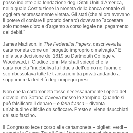
passo indietro alla fondazione degli Stati Uniti d'America,
nella quale Costituzione la moneta della banca centrale di
oggi era espressamente vietata. Gli stati (che allora avevano
il potere di coniare il proprio denaro) dovevano "accettare
solo monete d'oro e d'argento a corso legale nel pagamento
dei debiti."
James Madison, in
The Federalist Papers
, descriveva la
cartamoneta come un "progetto improprio o malvagio." E
nella sua decisione del 1819 su Dartmouth College v.
Woodward, il Giudice John Marshall spiegò che la
cartamoneta "indeboliva la fiducia dell'uomo nell'uomo e
scombussolava tutte le transazioni tra privati andando a
sopprimere la fedeltà degli impegni presi."
Non che la cartamoneta fosse necessariamente l'opera del
diavolo, ma Satana c'aveva messo lo zampino. Quando si
può falsificare il denaro –
e farla franca
– diventa
un'abitudine difficile da soffocare. Presto si viene risucchiati
dal suo fascino.
Il Congresso fece ricorso alla cartamoneta – biglietti verdi –