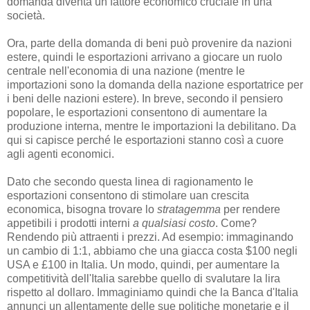
domanda diventa un fattore economico cruciale in una
società.
Ora, parte della domanda di beni può provenire da nazioni
estere, quindi le esportazioni arrivano a giocare un ruolo
centrale nell'economia di una nazione (mentre le
importazioni sono la domanda della nazione esportatrice per
i beni delle nazioni estere). In breve, secondo il pensiero
popolare, le esportazioni consentono di aumentare la
produzione interna, mentre le importazioni la debilitano. Da
qui si capisce perché le esportazioni stanno così a cuore
agli agenti economici.
Dato che secondo questa linea di ragionamento le
esportazioni consentono di stimolare uan crescita
economica, bisogna trovare lo
stratagemma
per rendere
appetibili i prodotti interni
a qualsiasi costo
. Come?
Rendendo più attraenti i prezzi. Ad esempio: immaginando
un cambio di 1:1, abbiamo che una giacca costa $100 negli
USA e £100 in Italia. Un modo, quindi, per aumentare la
competitività dell'Italia sarebbe quello di svalutare la lira
rispetto al dollaro. Immaginiamo quindi che la Banca d'Italia
annunci un allentamente delle sue politiche monetarie e il