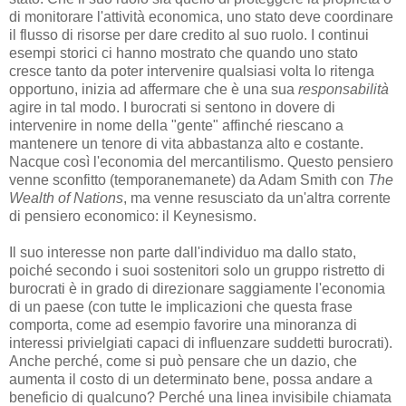
di monitorare l'attività economica, uno stato deve coordinare
il flusso di risorse per dare credito al suo ruolo. I continui
esempi storici ci hanno mostrato che quando uno stato
cresce tanto da poter intervenire qualsiasi volta lo ritenga
opportuno, inizia ad affermare che è una sua
responsabilità
agire in tal modo. I burocrati si sentono in dovere di
intervenire in nome della "gente" affinché riescano a
mantenere un tenore di vita abbastanza alto e costante.
Nacque così l'economia del mercantilismo. Questo pensiero
venne sconfitto (temporanemanete) da Adam Smith con
The
Wealth of Nations
, ma venne resusciato da un'altra corrente
di pensiero economico: il Keynesismo.
Il suo interesse non parte dall'individuo ma dallo stato,
poiché secondo i suoi sostenitori solo un gruppo ristretto di
burocrati è in grado di direzionare saggiamente l'economia
di un paese (con tutte le implicazioni che questa frase
comporta, come ad esempio favorire una minoranza di
interessi privielgiati capaci di influenzare suddetti burocrati).
Anche perché, come si può pensare che un dazio, che
aumenta il costo di un determinato bene, possa andare a
beneficio di qualcuno? Perché una linea invisibile chiamata