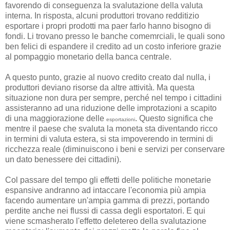
favorendo di conseguenza la svalutazione della valuta
interna. In risposta, alcuni produttori trovano redditizio
esportare i propri prodotti ma paer farlo hanno bisogno di
fondi. Li trovano presso le banche comemrciali, le quali sono
ben felici di espandere il credito ad un costo inferiore grazie
al pompaggio monetario della banca centrale.
A questo punto, grazie al nuovo credito creato dal nulla, i
produttori deviano risorse da altre attività. Ma questa
situazione non dura per sempre, perché nel tempo i cittadini
assisteranno ad una riduzione delle improtazioni a scapito
di una maggiorazione delle
. Questo significa che
esportazioni
mentre il paese che svaluta la moneta sta diventando ricco
in termini di valuta estera, si sta impoverendo in termini di
ricchezza reale (diminuiscono i beni e servizi per conservare
un dato benessere dei cittadini).
Col passare del tempo gli effetti delle politiche monetarie
espansive andranno ad intaccare l'economia più ampia
facendo aumentare un'ampia gamma di prezzi, portando
perdite anche nei flussi di cassa degli esportatori. E qui
viene scmasherato l'effetto deletereo della svalutazione