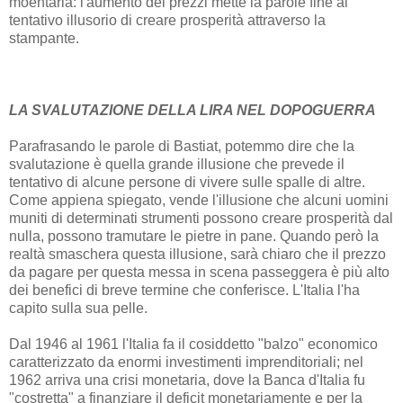
moentaria: l'aumento dei prezzi mette la parole fine al
tentativo illusorio di creare prosperità attraverso la
stampante.
LA SVALUTAZIONE DELLA LIRA NEL DOPOGUERRA
Parafrasando le parole di Bastiat, potemmo dire che la
svalutazione è quella grande illusione che prevede il
tentativo di alcune persone di vivere sulle spalle di altre.
Come appiena spiegato, vende l'illusione che alcuni uomini
muniti di determinati strumenti possono creare prosperità dal
nulla, possono tramutare le pietre in pane. Quando però la
realtà smaschera questa illusione, sarà chiaro che il prezzo
da pagare per questa messa in scena passeggera è più alto
dei benefici di breve termine che conferisce. L'Italia l'ha
capito sulla sua pelle.
Dal 1946 al 1961 l'Italia fa il cosiddetto "balzo" economico
caratterizzato da enormi investimenti imprenditoriali; nel
1962 arriva una crisi monetaria, dove la Banca d'Italia fu
"costretta" a finanziare il deficit monetariamente e per la