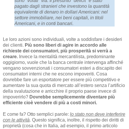
sono "volati" via. Il presunto "deficit" è stato
pagato dagli stranieri che investono la quantità
equivalente di denaro in dollari Americani: nel
settore immobiliare, nei beni capitali, in titoli
Americani, e in conti bancari.
Le loro azioni sono individuali, volte a soddisfare i desideri
dei clienti.
Più sono liberi di agire in accordo alle
richieste dei consumatori, più prosperità si verrà a
creare.
Invece la mentalità mercantilista, predominante
oggigiorno, vuole che la banca centrale intervenga affinché
vengano sovvenzionati i consumatori esteri a discapito dei
consumatori interni che ne escono impoveriti. Cosa
dovrebbe fare un esportatore per essere più competitivo e
aumentare la sua quota di mercato all’estero senza l’artificio
della svalutazione e arricchire il proprio paese invece di
impoverirlo?
Dovrebbe semplicemente diventare più
efficiente cioè vendere di più a costi minori.
E come fa? Otto semplici parole:
lo stato non deve interferire
con le attività
. Questo significa, inoltre, il rispetto dei diritti di
proprietà (cosa che in Italia, ad esempio, il primo articolo