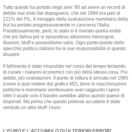
Tutto questo ha portato negli anni '90 ad avere un record di
debito mai visto dal dopoguerra, che nel 1994 era pari al
121% del PIL. Il miraggio della svalutazione monetaria della
lira ha portato progressivamente in cancrena l'Italia.
Paradossalmente, però, lo stato si è rivelato quella entità
che più falliva più si epsandeva attraverso menzogne,
illusioni, bluff e parassitismo vario. Ogni partecipante dello
specchio politico italiano ha le sue responsabilità in questo
disastro
Il fallimento è stato rimandato nel corso del tempo tentando
di curare i malanni economici con più della stessa cosa. Più
debito, più svalutazioni. Il punto di rottura è arrivato nel 1995
(come si può vedere dal grafico M2), dove le macchinazioni
politiche e monetarie sembravano aver raggiunto l'apice
oltre il quale solo il baratro avrebbe atteso questo paese di
disperati. Ma prima che questo potesse accadere è stato
venduto un altro bluff: l'euro.
L'EURO E L'ACCUMULO DI ULTERIORI ERRORI