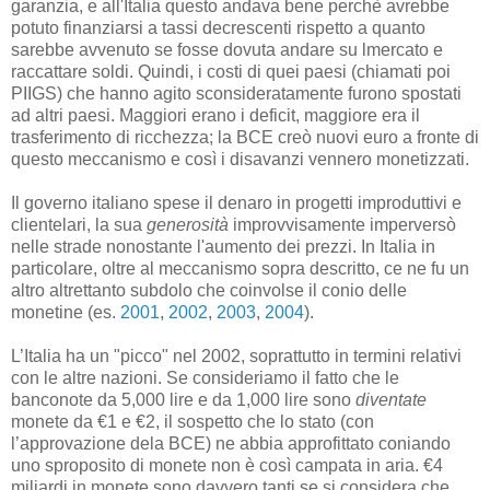
garanzia, e all'Italia questo andava bene perchè avrebbe
potuto finanziarsi a tassi decrescenti rispetto a quanto
sarebbe avvenuto se fosse dovuta andare su lmercato e
raccattare soldi. Quindi, i costi di quei paesi (chiamati poi
PIIGS) che hanno agito sconsideratamente furono spostati
ad altri paesi. Maggiori erano i deficit, maggiore era il
trasferimento di ricchezza; la BCE creò nuovi euro a fronte di
questo meccanismo e così i disavanzi vennero monetizzati.
Il governo italiano spese il denaro in progetti improduttivi e
clientelari, la sua
generosità
improvvisamente imperversò
nelle strade nonostante l'aumento dei prezzi. In Italia in
particolare, oltre al meccanismo sopra descritto, ce ne fu un
altro altrettanto subdolo che coinvolse il conio delle
monetine (es.
2001
,
2002
,
2003
,
2004
).
L’Italia ha un "picco" nel 2002, soprattutto in termini relativi
con le altre nazioni. Se consideriamo il fatto che le
banconote da 5,000 lire e da 1,000 lire sono
diventate
monete da €1 e €2, il sospetto che lo stato (con
l’approvazione dela BCE) ne abbia approfittato coniando
uno sproposito di monete non è così campata in aria. €4
miliardi in monete sono davvero tanti se si considera che