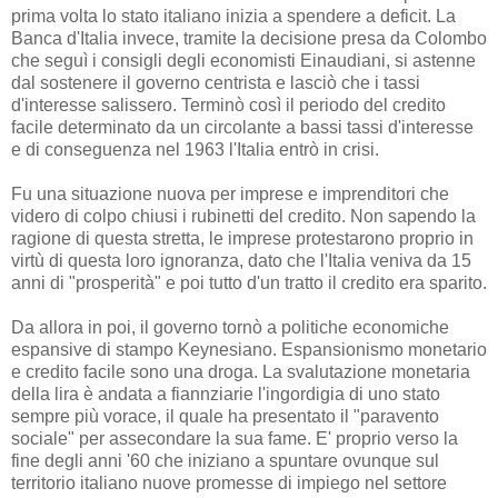
prima volta lo stato italiano inizia a spendere a deficit. La
Banca d'Italia invece, tramite la decisione presa da Colombo
che seguì i consigli degli economisti Einaudiani, si astenne
dal sostenere il governo centrista e lasciò che i tassi
d'interesse salissero. Terminò così il periodo del credito
facile determinato da un circolante a bassi tassi d'interesse
e di conseguenza nel 1963 l'Italia entrò in crisi.
Fu una situazione nuova per imprese e imprenditori che
videro di colpo chiusi i rubinetti del credito. Non sapendo la
ragione di questa stretta, le imprese protestarono proprio in
virtù di questa loro ignoranza, dato che l'Italia veniva da 15
anni di "prosperità" e poi tutto d'un tratto il credito era sparito.
Da allora in poi, il governo tornò a politiche economiche
espansive di stampo Keynesiano. Espansionismo monetario
e credito facile sono una droga. La svalutazione monetaria
della lira è andata a fiannziarie l'ingordigia di uno stato
sempre più vorace, il quale ha presentato il "paravento
sociale" per assecondare la sua fame. E' proprio verso la
fine degli anni '60 che iniziano a spuntare ovunque sul
territorio italiano nuove promesse di impiego nel settore