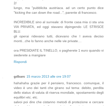
2/
lungo, ma "pubblicita austriaca. ad un certo punto dice
"kicking the can down the road...", parente di francesco.
INCREDIBILE sino al surreale: di fronte casa mia ci sta una
VIA PRIVATA, ed oggi stavano dipingendo LE STRISCE
BLU.
gli operai ridevano tutti, dicevano che l aveva deciso
monti...che lo fanno anche nelle vie private....
ora PRESIDIATE IL TINELLO, o pagherete 1 euro quando vi
siederete a mangiare
Rispondi
gdbarc
15 marzo 2013 alle ore 19:07
hahahaha grazie per il pensiero, francesco. comunque, il
video è uno dei tanti che girano sul tema: debito, perdita
dello status di valuta di riserva mondiale, spostamento degli
equilibri etc. etc.
salvoi poi dire che cistanno metodi di protezione e cercare