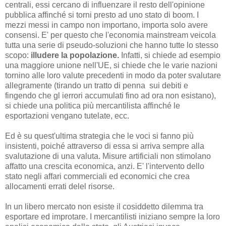
centrali, essi cercano di influenzare il resto dell'opinione
pubblica affinché si torni presto ad uno stato di boom. I
mezzi messi in campo non importano, importa solo avere
consensi. E' per questo che l'economia mainstream veicola
tutta una serie di pseudo-soluzioni che hanno tutte lo stesso
scopo:
illudere la popolazione.
Infatti, si chiede ad esempio
una maggiore unione nell'UE, si chiede che le varie nazioni
tornino alle loro valute precedenti in modo da poter svalutare
allegramente (tirando un tratto di penna sui debiti e
fingendo che gl ierrori accumulati fino ad ora non esistano),
si chiede una politica più mercantilista affinché le
esportazioni vengano tutelate, ecc.
Ed è su quest'ultima strategia che le voci si fanno più
insistenti, poiché attraverso di essa si arriva sempre alla
svalutazione di una valuta. Misure artificiali non stimolano
affatto una crescita economica, anzi. E' l'intervento dello
stato negli affari commerciali ed economici che crea
allocamenti errati delel risorse.
In un libero mercato non esiste il cosiddetto dilemma tra
esportare ed improtare. I mercantilisti iniziano sempre la loro