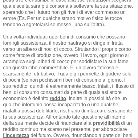
quale scelta sarà più consona a sollevare la sua situazione,
sperando che il futuro non gli riveli di aver commesso un
errore (Es. Per un qualche strano motivo fisico le rocce
tendono a sgretolarsi se messe l'una sull'altra).
Una volta individuati quei beni di consumo che possano
fornirgli sussistenza, il nostro naufrago si dirige in fretta
verso un albero di noci di cocco. Sfruttando il proprio corpo
come fattore di produzione, ovvero il lavoro, ogni giorno si
arrampica sugli alberi di cocco per soddisfare la sua fame
con questo cibo commestibile. E' un lavoro faticoso e
scarsamente retributivo, il quale gli permette di godere solo
di pochi (se non pochissimi) beni di consumo al giorno. Il
suo reddito, quindi, è estremamente basso. Infatti, il flusso di
beni di consumo consumati da parte di qualsiasi attore
economico è definito
reddito
. Inoltre la possibilità che un
qualche infortunio possa incapacitarlo o una qualche
malattia possa debilitarlo, rischiano di intaccare seriamente
la sua sussistenza. Affrontando tale questione all'interno
della sua mente decide di rinunciare alla
previdibilità
di un
reddito continuo ma scarso nel presente, per abbracciare
l'incertezza
del futuro. Ovvero, rinunciando a parte dei beni