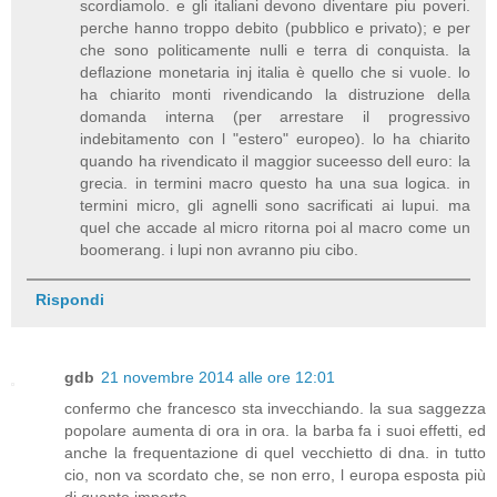
scordiamolo. e gli italiani devono diventare piu poveri.
perche hanno troppo debito (pubblico e privato); e per
che sono politicamente nulli e terra di conquista. la
deflazione monetaria inj italia è quello che si vuole. lo
ha chiarito monti rivendicando la distruzione della
domanda interna (per arrestare il progressivo
indebitamento con l "estero" europeo). lo ha chiarito
quando ha rivendicato il maggior suceesso dell euro: la
grecia. in termini macro questo ha una sua logica. in
termini micro, gli agnelli sono sacrificati ai lupui. ma
quel che accade al micro ritorna poi al macro come un
boomerang. i lupi non avranno piu cibo.
Rispondi
gdb
21 novembre 2014 alle ore 12:01
confermo che francesco sta invecchiando. la sua saggezza
popolare aumenta di ora in ora. la barba fa i suoi effetti, ed
anche la frequentazione di quel vecchietto di dna. in tutto
cio, non va scordato che, se non erro, l europa esposta più