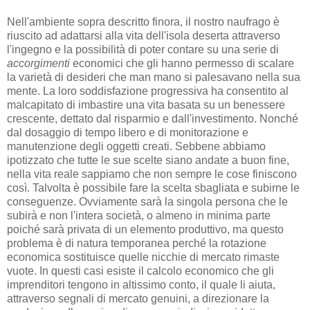
Nell'ambiente sopra descritto finora, il nostro naufrago è
riuscito ad adattarsi alla vita dell'isola deserta attraverso
l'ingegno e la possibilità di poter contare su una serie di
accorgimenti
economici che gli hanno permesso di scalare
la varietà di desideri che man mano si palesavano nella sua
mente. La loro soddisfazione progressiva ha consentito al
malcapitato di imbastire una vita basata su un benessere
crescente, dettato dal risparmio e dall'investimento. Nonché
dal dosaggio di tempo libero e di monitorazione e
manutenzione degli oggetti creati. Sebbene abbiamo
ipotizzato che tutte le sue scelte siano andate a buon fine,
nella vita reale sappiamo che non sempre le cose finiscono
così. Talvolta è possibile fare la scelta sbagliata e subirne le
conseguenze. Ovviamente sarà la singola persona che le
subirà e non l'intera società, o almeno in minima parte
poiché sarà privata di un elemento produttivo, ma questo
problema è di natura temporanea perché la rotazione
economica sostituisce quelle nicchie di mercato rimaste
vuote. In questi casi esiste il calcolo economico che gli
imprenditori tengono in altissimo conto, il quale li aiuta,
attraverso segnali di mercato genuini, a direzionare la