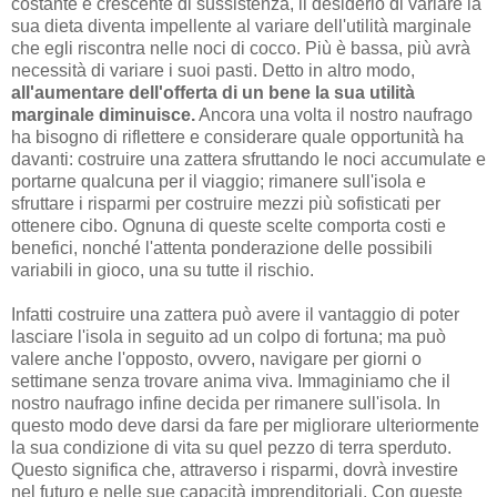
costante e crescente di sussistenza, il desiderio di variare la
sua dieta diventa impellente al variare dell'utilità marginale
che egli riscontra nelle noci di cocco. Più è bassa, più avrà
necessità di variare i suoi pasti. Detto in altro modo,
all'aumentare dell'offerta di un bene la sua utilità
marginale diminuisce.
Ancora una volta il nostro naufrago
ha bisogno di riflettere e considerare quale opportunità ha
davanti: costruire una zattera sfruttando le noci accumulate e
portarne qualcuna per il viaggio; rimanere sull'isola e
sfruttare i risparmi per costruire mezzi più sofisticati per
ottenere cibo. Ognuna di queste scelte comporta costi e
benefici, nonché l'attenta ponderazione delle possibili
variabili in gioco, una su tutte il rischio.
Infatti costruire una zattera può avere il vantaggio di poter
lasciare l'isola in seguito ad un colpo di fortuna; ma può
valere anche l'opposto, ovvero, navigare per giorni o
settimane senza trovare anima viva. Immaginiamo che il
nostro naufrago infine decida per rimanere sull'isola. In
questo modo deve darsi da fare per migliorare ulteriormente
la sua condizione di vita su quel pezzo di terra sperduto.
Questo significa che, attraverso i risparmi, dovrà investire
nel futuro e nelle sue capacità imprenditoriali. Con queste