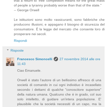
that a return to ‘free’ competition means for the great mass
of people a tyranny probably worse than that of the state."
-- George Orwell
Le istituzioni sono molto rassicuranti, sono fabbriche che
producono illusioni, e appagano il bisogno di sicurezza del
consumatore. È la legge del mercato che consente loro di
prosperare nei secoli.
Rispondi
Risposte
Francesco Simoncelli
27 novembre 2014 alle ore
11:43
Ciao Emanuele.
Orwell è stato l'autore di un bellissimo affresco di una
società di comando in cui ogni individuo è incasellato
secondo i dettami di qualche "conoscitore superiore"
della natura umana. Qualcuno che è in grado, col suo
solo intelletto, di guidare un'intera popolazione. E'
plausibile che la società necessiti di un capo, ma la