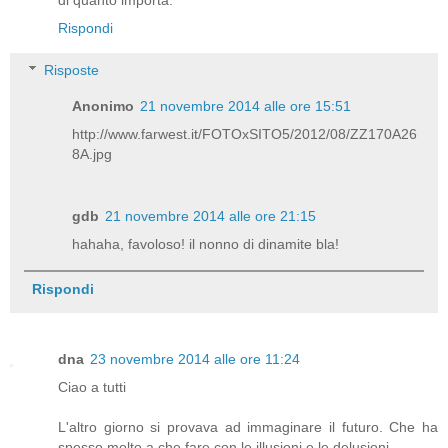
di quanto importa.
Rispondi
Risposte
Anonimo
21 novembre 2014 alle ore 15:51
http://www.farwest.it/FOTOxSITO5/2012/08/ZZ170A26
8A.jpg
gdb
21 novembre 2014 alle ore 21:15
hahaha, favoloso! il nonno di dinamite bla!
Rispondi
dna
23 novembre 2014 alle ore 11:24
Ciao a tutti
L'altro giorno si provava ad immaginare il futuro. Che ha
spesso molto a che fare con le illusioni e le delusioni.