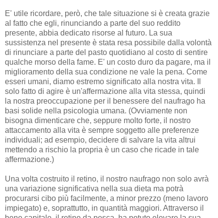
E' utile ricordare, però, che tale situazione si è creata grazie
al fatto che egli, rinunciando a parte del suo reddito
presente, abbia dedicato risorse al futuro. La sua
sussistenza nel presente è stata resa possibile dalla volontà
di rinunciare a parte del pasto quotidiano al costo di sentire
qualche morso della fame. E' un costo duro da pagare, ma il
miglioramento della sua condizione ne vale la pena. Come
esseri umani, diamo estremo significato alla nostra vita. Il
solo fatto di agire è un'affermazione alla vita stessa, quindi
la nostra preoccupazione per il benessere del naufrago ha
basi solide nella psicologia umana. (Ovviamente non
bisogna dimenticare che, seppure molto forte, il nostro
attaccamento alla vita è sempre soggetto alle preferenze
individuali; ad esempio, decidere di salvare la vita altrui
mettendo a rischio la propria è un caso che ricade in tale
affermazione.)
Una volta costruito il retino, il nostro naufrago non solo avrà
una variazione significativa nella sua dieta ma potrà
procurarsi cibo più facilmente, a minor prezzo (meno lavoro
impiegato) e, soprattutto, in quantità maggiori. Attraverso il
bene capitale, il retino da pesca, ha potuto elevare la sua