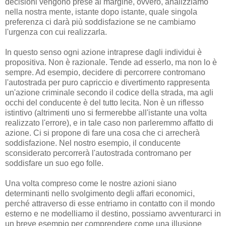
decisioni vengono prese al margine, ovvero, analizziamo
nella nostra mente, istante dopo istante, quale singola
preferenza ci darà più soddisfazione se ne cambiamo
l'urgenza con cui realizzarla.
In questo senso ogni azione intraprese dagli individui è
propositiva. Non è razionale. Tende ad esserlo, ma non lo è
sempre. Ad esempio, decidere di percorrere contromano
l'autostrada per puro capriccio e divertimento rappresenta
un'azione criminale secondo il codice della strada, ma agli
occhi del conducente è del tutto lecita. Non è un riflesso
istintivo (altrimenti uno si fermerebbe all'istante una volta
realizzato l'errore), e in tale caso non parleremmo affatto di
azione. Ci si propone di fare una cosa che ci arrecherà
soddisfazione. Nel nostro esempio, il conducente
sconsiderato percorrerà l'autostrada contromano per
soddisfare un suo ego folle.
Una volta compreso come le nostre azioni siano
determinanti nello svolgimento degli affari economici,
perché attraverso di esse entriamo in contatto con il mondo
esterno e ne modelliamo il destino, possiamo avventurarci in
un breve esempio per comprendere come una illusione