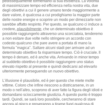
pedissequamente tormentano la sua esistenza. La volontà
di massimizzare tempo ed efficienza nella nostra vita, due
degli obiettivi a cui il genere umano tende maggiormente a
dare valore, è qualcosa a cui prodighiamo la maggior parte
delle nostre energie e scoprire un modo per dimezzarle non
sarebbe affatto respinto. Per questo, se qualcuno ci induce a
credere,
plausibilmente
, che un determinato obiettivo è
possibile raggiungerlo attraverso una scorciatoia, tenderemo
a non esitare due volte nello stringere un accordo con
codesto qualcuno che pare avere a portata di mano la
formula "magica". Saltare alcuni stadi per arrivare ad un
determinato obiettivo fa risparmiare tempo. Ciò è cruciale. Il
tempo è denaro, ed è anche vita. Arrivando in minor tempo
al suddetto obiettivo è possibile raggiungere uno status
elevato rispetto al presente e quindi dedicarsi ad elevarlo
ulteriormente perseguendo un nuovo obiettivo.
L'illusione è plausibile, ed è per questo che miete molte
vittime. Coloro che infine riescono a districarsene, in un
modo o nell'altro, scoprono di aver fatto la figura degli idioti e
domandano scioccamente giustizia. A questo punto è troppo
tardi. Quindi, se sarà loro possibile, cercheranno di stare
ancora al gioco e proveranno a tirarne fuori qualcosa di