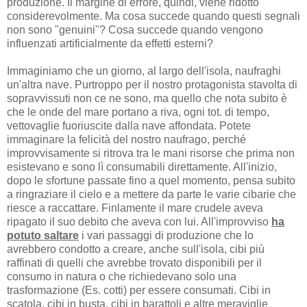
produzione. Il margine di errore, quindi, viene ridotto
considerevolmente. Ma cosa succede quando questi segnali
non sono "genuini"? Cosa succede quando vengono
influenzati artificialmente da effetti esterni?
Immaginiamo che un giorno, al largo dell'isola, naufraghi
un'altra nave. Purtroppo per il nostro protagonista stavolta di
sopravvissuti non ce ne sono, ma quello che nota subito è
che le onde del mare portano a riva, ogni tot. di tempo,
vettovaglie fuoriuscite dalla nave affondata. Potete
immaginare la felicità del nostro naufrago, perché
improvvisamente si ritrova tra le mani risorse che prima non
esistevano e sono lì consumabili direttamente. All'inizio,
dopo le sfortune passate fino a quel momento, pensa subito
a ringraziare il cielo e a mettere da parte le varie cibarie che
riesce a raccattare. Finlamente il mare crudele aveva
ripagato il suo debito che aveva con lui. All'improvviso
ha
potuto saltare
i vari passaggi di produzione che lo
avrebbero condotto a creare, anche sull'isola, cibi più
raffinati di quelli che avrebbe trovato disponibili per il
consumo in natura o che richiedevano solo una
trasformazione (Es. cotti) per essere consumati. Cibi in
scatola, cibi in busta, cibi in barattoli e altre meraviglie