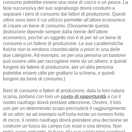
consumo potrebbe essere una noce di cocco o un pesce. La
fase successiva del suo sopralluogo dovrà condurlo a
separare i beni di consumo dai fattori di produzione. Questi
ultimi sono beni il cui utilizzo permette all'attore economico
di creare un bene di consumo. (Ovviamente questa
distinzione dipende sempre dalla mente dell'attore
economico, poiché un oggetto non è di per sé un bene di
consumo o un fattore di produzione. Le sue caratteristiche
fisiche non lo rendono classibicabile
a priori
in una delle
due categorie. Ad esempio, se per una persona un bastone
può essere utile per raccogliere mele da un albero, e quindi
fungere da fattore di produzione, per un'altra persona
potrebbe essere utile per grattarsi la schiena, e quindi
fungere da bene di consumo.)
Beni di consumo e fattori di produzione, data la loro natura
scarsa, portano con loro un
costo di opportunità
a cui il
nostro naufrago dovrà prestare attenzione. Ovvero, il loro
uso per un determinato scopo precluderà il raggiungimento
di un altro; se ad esempio sull'isola esiste un numero finito
di rocce, il nostro naufrago dovrà prendere una decisione se
costruire un fuoco da campo con esse o una dimora. Non
potrà avere entrambi. In base alla sue valutazioni sceglierà