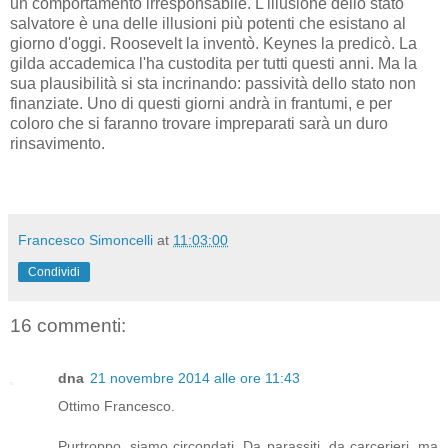
un comportamento irresponsabile. L'illusione dello stato
salvatore è una delle illusioni più potenti che esistano al
giorno d'oggi. Roosevelt la inventò. Keynes la predicò. La
gilda accademica l'ha custodita per tutti questi anni. Ma la
sua plausibilità si sta incrinando: passività dello stato non
finanziate. Uno di questi giorni andrà in frantumi, e per
coloro che si faranno trovare impreparati sarà un duro
rinsavimento.
Francesco Simoncelli
at
11:03:00
Condividi
16 commenti:
dna
21 novembre 2014 alle ore 11:43
Ottimo Francesco.
Purtroppo, siamo circondati. Da parassiti, da carcerieri, ma