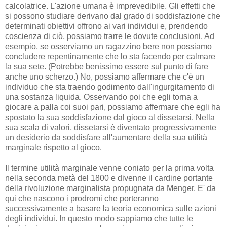
calcolatrice. L'azione umana è imprevedibile. Gli effetti che
si possono studiare derivano dal grado di soddisfazione che
determinati obiettivi offrono ai vari individui e, prendendo
coscienza di ciò, possiamo trarre le dovute conclusioni. Ad
esempio, se osserviamo un ragazzino bere non possiamo
concludere repentinamente che lo sta facendo per calmare
la sua sete. (Potrebbe benissimo essere sul punto di fare
anche uno scherzo.) No, possiamo affermare che c'è un
individuo che sta traendo godimento dall'ingurgitamento di
una sostanza liquida. Osservando poi che egli torna a
giocare a palla coi suoi pari, possiamo affermare che egli ha
spostato la sua soddisfazione dal gioco al dissetarsi. Nella
sua scala di valori, dissetarsi è diventato progressivamente
un desiderio da soddisfare all'aumentare della sua utilità
marginale rispetto al gioco.
Il termine utilità marginale venne coniato per la prima volta
nella seconda metà del 1800 e divenne il cardine portante
della rivoluzione marginalista propugnata da Menger. E' da
qui che nascono i prodromi che porteranno
successivamente a basare la teoria economica sulle azioni
degli individui. In questo modo sappiamo che tutte le