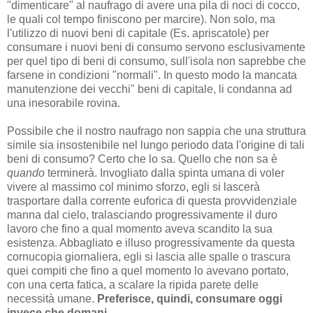
"dimenticare" al naufrago di avere una pila di noci di cocco,
le quali col tempo finiscono per marcire). Non solo, ma
l'utilizzo di nuovi beni di capitale (Es. apriscatole) per
consumare i nuovi beni di consumo servono esclusivamente
per quel tipo di beni di consumo, sull'isola non saprebbe che
farsene in condizioni "normali". In questo modo la mancata
manutenzione dei vecchi" beni di capitale, li condanna ad
una inesorabile rovina.
Possibile che il nostro naufrago non sappia che una struttura
simile sia insostenibile nel lungo periodo data l'origine di tali
beni di consumo? Certo che lo sa. Quello che non sa è
quando
terminerà. Invogliato dalla spinta umana di voler
vivere al massimo col minimo sforzo, egli si lascerà
trasportare dalla corrente euforica di questa provvidenziale
manna dal cielo, tralasciando progressivamente il duro
lavoro che fino a qual momento aveva scandito la sua
esistenza. Abbagliato e illuso progressivamente da questa
cornucopia giornaliera, egli si lascia alle spalle o trascura
quei compiti che fino a quel momento lo avevano portato,
con una certa fatica, a scalare la ripida parete delle
necessità umane.
Preferisce, quindi, consumare oggi
invece che domani.