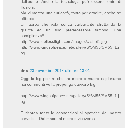
dell'uomo. Anche la tecnologia può essere fonte di
illusioni.
Ma vi mostro una curiosità, tanto per gradire, anche se
offtopic.
Un aereo che vola senza carburante sfruttando la
gravità ed un suo predecessore famoso. Che
somiglianza!!!
http://www.fuellessflight.com/images/c-shot1.jpg
http://www.wingsofpeace.net/gallery/S/SM55/SM55_1.j
pg
dna
23 novembre 2014 alle ore 13:01
Oggi la big picture che tra micro e macro esploriamo
nei commenti ve la propongo davvero big.
http://www.wingsofpeace.net/gallery/S/SM55/SM55_1.j
pg
E ricorda tanto le connessioni si apatiche del nostro
cervello... Dal macro al micro e viceversa.