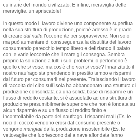
culinarie del mondo civilizzato. E infine, meraviglia delle
meraviglie, un apriscatole!
In questo modo il lavoro diviene una componente superflua
nella sua struttura di produzione, poiché adesso è in grado
di creare
dal nulla
l'occorrente per sopravvivere. Non solo,
ma può aumentare di consueguenza la disutilità del lavoro
consumando parecchio tempo libero e deliziando il palato
con le varie leccornie che il mare gli consegna. Sembra
proprio la soluzione a tutti i suoi problemi, o perlomeno è
quello che
si vede
, ma cos'è che
non si vede
? Innanzitutto il
nostro naufrago sta prendendo in prestito tempo e risparmi
dal futuro per consumarli nel presente. Tralasciando il lavoro
di raccolta del cibo sull'isola ha abbandonato una struttura di
produzione consolidata da una solida base di risparmi e un
flusso di reddito costante, si è assuefatto ad una struttura di
produzione presumibilmente superiore che non è fondata su
alcun risparmio e su un flusso di reddito finito e
incontrollabile da parte del naufrago. I risparmi reali (Es. le
noci di cocco) vengono erosi dal consumo presente o
vengono
mangiati
dalla produzione insostenibile (Es. le
vettovaglie che fuoriescono dalla nave affondata fanno