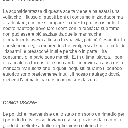
La sconsideratezza di questa scelta viene a palesarsi una
volta che il flusso di questi beni di consumo inizia dapprima
a rallentare, e infine scompare. In questo preciso istante il
nostro naufrago deve fare i conti con la realtà: la sua fame
non può essere più saziata da quella manna che
giornalmente aveva allietato la sua vita, poiché è esaurita. In
questo modo egli comprende che rivolgersi al suo cumulo di
"risparmi" è pressoché inutile perché o in parte li ha
consumati o in parte sono marciti. E, in ultima istanza, i beni
di capitale da lui costruiti sono andati in rovini a causa della
mancata manutenzione, e quelli acquisiti durante il periodo
euforico sono praticamente inutili. Il nostro naufrago dovrà
mettersi l'anima in pace e ricominciare da zero.
CONCLUSIONE
Le politiche interventiste dello stato non sono un rimedio per
i periodi di crisi, esse deviano risorse preziose da coloro in
grado di metterle a frutto meglio, verso coloro che le