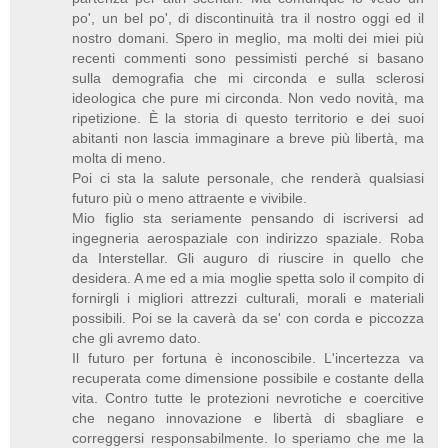
po', un bel po', di discontinuità tra il nostro oggi ed il
nostro domani. Spero in meglio, ma molti dei miei più
recenti commenti sono pessimisti perché si basano
sulla demografia che mi circonda e sulla sclerosi
ideologica che pure mi circonda. Non vedo novità, ma
ripetizione. È la storia di questo territorio e dei suoi
abitanti non lascia immaginare a breve più libertà, ma
molta di meno.
Poi ci sta la salute personale, che renderà qualsiasi
futuro più o meno attraente e vivibile.
Mio figlio sta seriamente pensando di iscriversi ad
ingegneria aerospaziale con indirizzo spaziale. Roba
da Interstellar. Gli auguro di riuscire in quello che
desidera. A me ed a mia moglie spetta solo il compito di
fornirgli i migliori attrezzi culturali, morali e materiali
possibili. Poi se la caverà da se' con corda e piccozza
che gli avremo dato.
Il futuro per fortuna è inconoscibile. L'incertezza va
recuperata come dimensione possibile e costante della
vita. Contro tutte le protezioni nevrotiche e coercitive
che negano innovazione e libertà di sbagliare e
correggersi responsabilmente. Io speriamo che me la