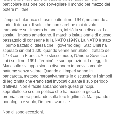
particolare nazione può sorvegliare il mondo per mezzo del
potere militare.
L'impero britannico chiuse i battenti nel 1947, rimanendo a
corto di denaro. Il sole, che non sarebbe mai dovuto
tramontare sull'impero britannico, iniziò la sua discesa. Lo
sostituì l'impero americano. Il marchio istituzionale di questo
passaggio di consegne fu la NATO (1949). La NATO è stato
il primo trattato di difesa che il governo degli Stati Uniti ha
stipulato sin dal 1800, quando venne annullato il trattato del
1778 con la Francia. Allo stesso modo, l'Unione Sovietica
finì i soldi nel 1991. Terminò le sue operazioni. Le leggi di
Marx sullo sviluppo storico divennero improvvisamente
pattume senza valore. Quando gli imperi vanno in
bancarotta, mettono retroattivamente in discussione i simboli
di legittimità che erano stati invocati durante il suo periodo
d'attività. Non è facile abbandonare questi principi,
soprattutto se si è un politico che ha messo in gioco la
propria carriera puntando sulla loro legittimità. Ma, quando il
portafoglio è vuoto, l'impero svanisce.
Non ci sono eccezioni.