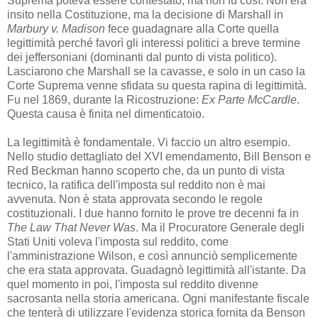
Suprema poteva essere contestato, ma non fu così. Non era
insito nella Costituzione, ma la decisione di Marshall in
Marbury v. Madison
fece guadagnare alla Corte quella
legittimità perché favorì gli interessi politici a breve termine
dei jeffersoniani (dominanti dal punto di vista politico).
Lasciarono che Marshall se la cavasse, e solo in un caso la
Corte Suprema venne sfidata su questa rapina di legittimità.
Fu nel 1869, durante la Ricostruzione:
Ex Parte McCardle
.
Questa causa è finita nel dimenticatoio.
La legittimità è fondamentale. Vi faccio un altro esempio.
Nello studio dettagliato del XVI emendamento, Bill Benson e
Red Beckman hanno scoperto che, da un punto di vista
tecnico, la ratifica dell'imposta sul reddito non è mai
avvenuta. Non è stata approvata secondo le regole
costituzionali. I due hanno fornito le prove tre decenni fa in
The Law That Never Was
. Ma il Procuratore Generale degli
Stati Uniti voleva l'imposta sul reddito, come
l'amministrazione Wilson, e così annunciò semplicemente
che era stata approvata. Guadagnò legittimità all'istante. Da
quel momento in poi, l'imposta sul reddito divenne
sacrosanta nella storia americana. Ogni manifestante fiscale
che tenterà di utilizzare l'evidenza storica fornita da Benson