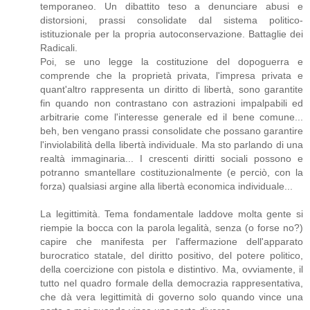
temporaneo. Un dibattito teso a denunciare abusi e
distorsioni, prassi consolidate dal sistema politico-
istituzionale per la propria autoconservazione. Battaglie dei
Radicali.
Poi, se uno legge la costituzione del dopoguerra e
comprende che la proprietà privata, l'impresa privata e
quant'altro rappresenta un diritto di libertà, sono garantite
fin quando non contrastano con astrazioni impalpabili ed
arbitrarie come l'interesse generale ed il bene comune...
beh, ben vengano prassi consolidate che possano garantire
l'inviolabilità della libertà individuale. Ma sto parlando di una
realtà immaginaria... I crescenti diritti sociali possono e
potranno smantellare costituzionalmente (e perciò, con la
forza) qualsiasi argine alla libertà economica individuale...
La legittimità. Tema fondamentale laddove molta gente si
riempie la bocca con la parola legalità, senza (o forse no?)
capire che manifesta per l'affermazione dell'apparato
burocratico statale, del diritto positivo, del potere politico,
della coercizione con pistola e distintivo. Ma, ovviamente, il
tutto nel quadro formale della democrazia rappresentativa,
che dà vera legittimità di governo solo quando vince una