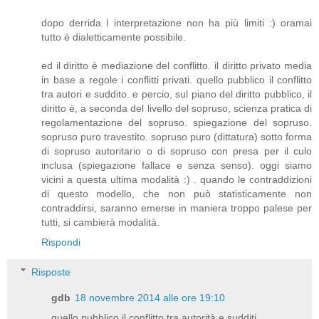
dopo derrida l interpretazione non ha più limiti :) oramai
tutto è dialetticamente possibile.
ed il diritto è mediazione del conflitto. il diritto privato media
in base a regole i conflitti privati. quello pubblico il conflitto
tra autori e suddito. e percio, sul piano del diritto pubblico, il
diritto è, a seconda del livello del sopruso, scienza pratica di
regolamentazione del sopruso. spiegazione del sopruso.
sopruso puro travestito. sopruso puro (dittatura) sotto forma
di sopruso autoritario o di sopruso con presa per il culo
inclusa (spiegazione fallace e senza senso). oggi siamo
vicini a questa ultima modalità :) . quando le contraddizioni
di questo modello, che non può statisticamente non
contraddirsi, saranno emerse in maniera troppo palese per
tutti, si cambierà modalità.
Rispondi
Risposte
gdb
18 novembre 2014 alle ore 19:10
quello pubblico il conflitto tra autorità e sudditi