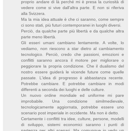
proprio andare di là perché mi è presa la curiosità di
vedere come si vive dall'altra parte. E non si riferiva
alla Svizzera.
Ma la mia idea attuale è che ci saranno, come sempre
ci sono stati, più futuri contemporanei in luoghi diversi.
Perciò, da qualche parte più libertà e da qualche altra
parte meno libertà.
Gli esseri umani cambiano lentamente. A volte, lo
vediamo, non riescono a star dietro al cambiamento
tecnologico. Perciò, credo che passioni, emozioni e
conflitti saranno ancora il motore per migliorare o
peggiorare la propria condizione. Che il dualismo del
nostro essere guiderà le vicende future come quelle
passate. L'idea di progresso è abbastanza recente.
Potrebbe cambiare. E potrebbe cambiare in modi
differenti a seconda dei luoghi e delle culture.
Un nuovo ordine mondiale ed uniforme mi pare
improbabile. Una condizione similmedievale,
tecnologicamente aggiornata, potrebbe essere uno
scenario post imperiale in occidente. Ma non è detto.
Certamente i conflitti tra idee, culture, persone, modelli
di sviluppo, sistemi economici saranno i punti di
partenza per altri scenari. Ma comunque io vedo un