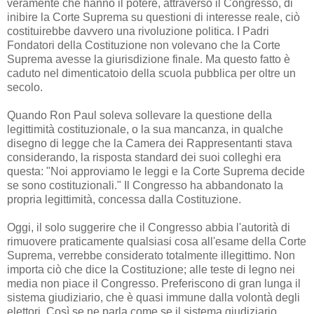
veramente che hanno il potere, attraverso il Congresso, di
inibire la Corte Suprema su questioni di interesse reale, ciò
costituirebbe davvero una rivoluzione politica. I Padri
Fondatori della Costituzione non volevano che la Corte
Suprema avesse la giurisdizione finale. Ma questo fatto è
caduto nel dimenticatoio della scuola pubblica per oltre un
secolo.
Quando Ron Paul soleva sollevare la questione della
legittimità costituzionale, o la sua mancanza, in qualche
disegno di legge che la Camera dei Rappresentanti stava
considerando, la risposta standard dei suoi colleghi era
questa: "Noi approviamo le leggi e la Corte Suprema decide
se sono costituzionali." Il Congresso ha abbandonato la
propria legittimità, concessa dalla Costituzione.
Oggi, il solo suggerire che il Congresso abbia l'autorità di
rimuovere praticamente qualsiasi cosa all'esame della Corte
Suprema, verrebbe considerato totalmente illegittimo. Non
importa ciò che dice la Costituzione; alle teste di legno nei
media non piace il Congresso. Preferiscono di gran lunga il
sistema giudiziario, che è quasi immune dalla volontà degli
elettori. Così se ne parla come se il sistema giudiziario