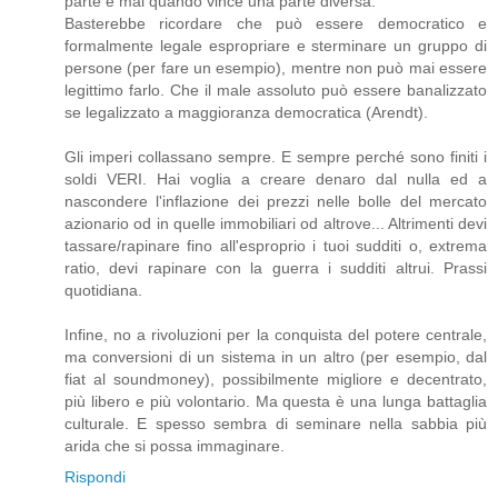
parte e mai quando vince una parte diversa.
Basterebbe ricordare che può essere democratico e
formalmente legale espropriare e sterminare un gruppo di
persone (per fare un esempio), mentre non può mai essere
legittimo farlo. Che il male assoluto può essere banalizzato
se legalizzato a maggioranza democratica (Arendt).
Gli imperi collassano sempre. E sempre perché sono finiti i
soldi VERI. Hai voglia a creare denaro dal nulla ed a
nascondere l'inflazione dei prezzi nelle bolle del mercato
azionario od in quelle immobiliari od altrove... Altrimenti devi
tassare/rapinare fino all'esproprio i tuoi sudditi o, extrema
ratio, devi rapinare con la guerra i sudditi altrui. Prassi
quotidiana.
Infine, no a rivoluzioni per la conquista del potere centrale,
ma conversioni di un sistema in un altro (per esempio, dal
fiat al soundmoney), possibilmente migliore e decentrato,
più libero e più volontario. Ma questa è una lunga battaglia
culturale. E spesso sembra di seminare nella sabbia più
arida che si possa immaginare.
Rispondi