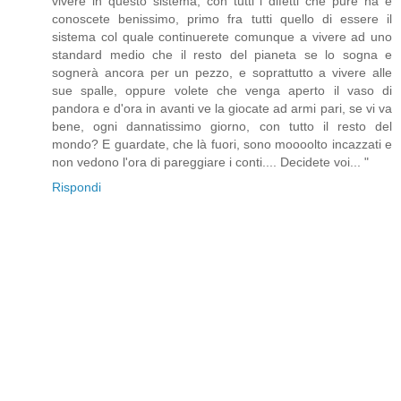
vivere in questo sistema, con tutti i difetti che pure ha e
conoscete benissimo, primo fra tutti quello di essere il
sistema col quale continuerete comunque a vivere ad uno
standard medio che il resto del pianeta se lo sogna e
sognerà ancora per un pezzo, e soprattutto a vivere alle
sue spalle, oppure volete che venga aperto il vaso di
pandora e d'ora in avanti ve la giocate ad armi pari, se vi va
bene, ogni dannatissimo giorno, con tutto il resto del
mondo? E guardate, che là fuori, sono moooolto incazzati e
non vedono l'ora di pareggiare i conti.... Decidete voi... "
Rispondi