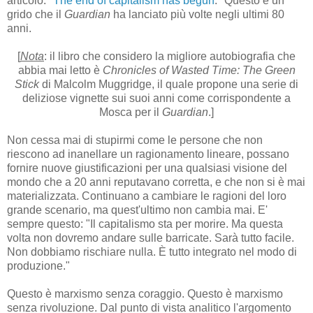
articolo: "
The end of capitalism has begun
." Questo è un
grido che il
Guardian
ha lanciato più volte negli ultimi 80
anni.
[
Nota
: il libro che considero la migliore autobiografia che
abbia mai letto è
Chronicles of Wasted Time: The Green
Stick
di Malcolm Muggridge, il quale propone una serie di
deliziose vignette sui suoi anni come corrispondente a
Mosca per il
Guardian
.]
Non cessa mai di stupirmi come le persone che non
riescono ad inanellare un ragionamento lineare, possano
fornire nuove giustificazioni per una qualsiasi visione del
mondo che a 20 anni reputavano corretta, e che non si è mai
materializzata. Continuano a cambiare le ragioni del loro
grande scenario, ma quest'ultimo non cambia mai. E'
sempre questo: "Il capitalismo sta per morire. Ma questa
volta non dovremo andare sulle barricate. Sarà tutto facile.
Non dobbiamo rischiare nulla. È tutto integrato nel modo di
produzione."
Questo è marxismo senza coraggio. Questo è marxismo
senza rivoluzione. Dal punto di vista analitico l'argomento