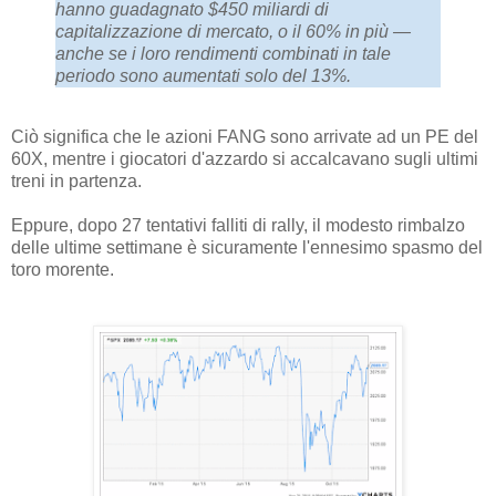
hanno guadagnato $450 miliardi di
capitalizzazione di mercato, o il 60% in più —
anche se i loro rendimenti combinati in tale
periodo sono aumentati solo del 13%.
Ciò significa che le azioni FANG sono arrivate ad un PE del
60X, mentre i giocatori d'azzardo si accalcavano sugli ultimi
treni in partenza.
Eppure, dopo 27 tentativi falliti di rally, il modesto rimbalzo
delle ultime settimane è sicuramente l'ennesimo spasmo del
toro morente.