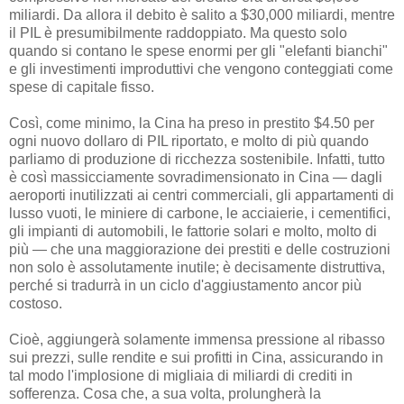
miliardi. Da allora il debito è salito a $30,000 miliardi, mentre
il PIL è presumibilmente raddoppiato. Ma questo solo
quando si contano le spese enormi per gli "elefanti bianchi"
e gli investimenti improduttivi che vengono conteggiati come
spese di capitale fisso.
Così, come minimo, la Cina ha preso in prestito $4.50 per
ogni nuovo dollaro di PIL riportato, e molto di più quando
parliamo di produzione di ricchezza sostenibile. Infatti, tutto
è così massicciamente sovradimensionato in Cina — dagli
aeroporti inutilizzati ai centri commerciali, gli appartamenti di
lusso vuoti, le miniere di carbone, le acciaierie, i cementifici,
gli impianti di automobili, le fattorie solari e molto, molto di
più — che una maggiorazione dei prestiti e delle costruzioni
non solo è assolutamente inutile; è decisamente distruttiva,
perché si tradurrà in un ciclo d'aggiustamento ancor più
costoso.
Cioè, aggiungerà solamente immensa pressione al ribasso
sui prezzi, sulle rendite e sui profitti in Cina, assicurando in
tal modo l'implosione di migliaia di miliardi di crediti in
sofferenza. Cosa che, a sua volta, prolungherà la