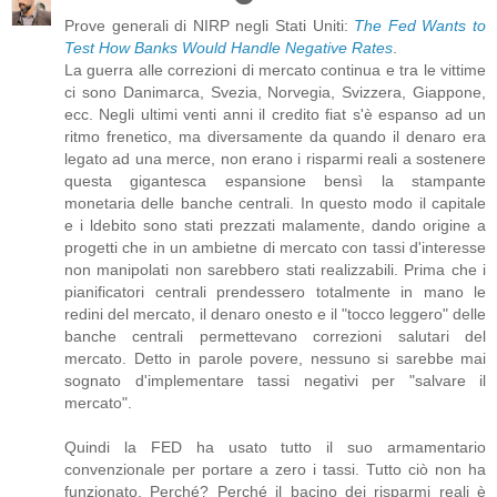
Prove generali di NIRP negli Stati Uniti:
The Fed Wants to
Test How Banks Would Handle Negative Rates
.
La guerra alle correzioni di mercato continua e tra le vittime
ci sono Danimarca, Svezia, Norvegia, Svizzera, Giappone,
ecc. Negli ultimi venti anni il credito fiat s'è espanso ad un
ritmo frenetico, ma diversamente da quando il denaro era
legato ad una merce, non erano i risparmi reali a sostenere
questa gigantesca espansione bensì la stampante
monetaria delle banche centrali. In questo modo il capitale
e i ldebito sono stati prezzati malamente, dando origine a
progetti che in un ambietne di mercato con tassi d'interesse
non manipolati non sarebbero stati realizzabili. Prima che i
pianificatori centrali prendessero totalmente in mano le
redini del mercato, il denaro onesto e il "tocco leggero" delle
banche centrali permettevano correzioni salutari del
mercato. Detto in parole povere, nessuno si sarebbe mai
sognato d'implementare tassi negativi per "salvare il
mercato".
Quindi la FED ha usato tutto il suo armamentario
convenzionale per portare a zero i tassi. Tutto ciò non ha
funzionato. Perché? Perché il bacino dei risparmi reali è