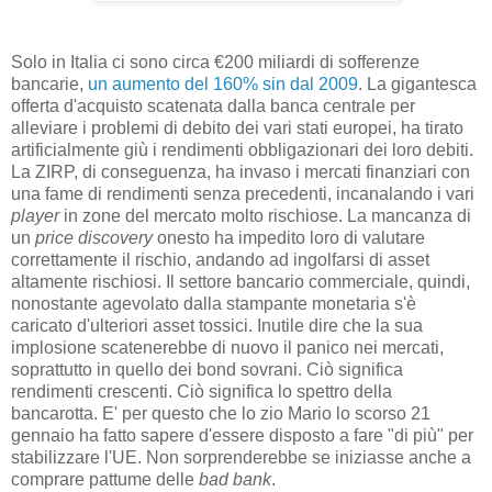
Solo in Italia ci sono circa €200 miliardi di sofferenze
bancarie,
un aumento del 160% sin dal 2009
. La gigantesca
offerta d'acquisto scatenata dalla banca centrale per
alleviare i problemi di debito dei vari stati europei, ha tirato
artificialmente giù i rendimenti obbligazionari dei loro debiti.
La ZIRP, di conseguenza, ha invaso i mercati finanziari con
una fame di rendimenti senza precedenti, incanalando i vari
player
in zone del mercato molto rischiose. La mancanza di
un
price discovery
onesto ha impedito loro di valutare
correttamente il rischio, andando ad ingolfarsi di asset
altamente rischiosi. Il settore bancario commerciale, quindi,
nonostante agevolato dalla stampante monetaria s'è
caricato d'ulteriori asset tossici. Inutile dire che la sua
implosione scatenerebbe di nuovo il panico nei mercati,
soprattutto in quello dei bond sovrani. Ciò significa
rendimenti crescenti. Ciò significa lo spettro della
bancarotta. E' per questo che lo zio Mario lo scorso 21
gennaio ha fatto sapere d'essere disposto a fare "di più" per
stabilizzare l'UE. Non sorprenderebbe se iniziasse anche a
comprare pattume delle
bad bank
.