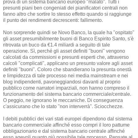
prova di un sistema bancario europeo "malato". Tutti i
presunti piani ben congeniati dei pianificatori centrali non
fanno altro che sortire lo stesso effetto quando si raggiunge
il punto dei rendimenti decrescenti: fallimento.
Non sorprende quindi se Novo Banco, la quale ha "ospitato"
gli asset presumibilmente buoni di Banco Espirito Santo, s'è
ritrovata un buco da €1.4 miliardi a seguito di tale
operazione. Sì, perché gli asset definiti "buoni" vengono
calcolati da commissioni e presunti esperti che, attraverso
calcoli "complicati", applicano un presunto valore agli asset
definiti "buoni". Coloro che sbandierano la presunta onestà
e limpidezza di tale processo nei media mainstream e nei
blog indipendenti, pavoneggiandosi davanti al proprio
pubblico come narratori imparziali, non hanno compreso il
funzionamento del sistema bancario commerciale/centrale.
O peggio, ne ignorano le meccaniche. Di conseguenza
c'assicurano che lo stato "non interverrà". Sciocchezze.
I debiti pubblici dei vari stati europei dipendono dal sistema
bancario commerciale affinché esso compri il loro pattume
obbligazionario e dal sistema bancario centrale affinché
esso agevoli quanto più possibile tale processo. Pensate al