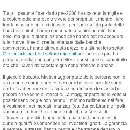
Tutto il pattume finanziario pre-2008 ha costretto famiglie e
piccole/medie imprese a vivere dei propri utili, mentre i loro
fondi pensione, ricolmi di asset iper-comprati da parte delle
banche centrali, hanno continuato a subire perdite. Non
solo, ma quelle grandi aziende che hanno potuto accedere
alle nuove linee di credito sfornate dalle banche
commerciali, hanno alimentato prezzi più alti nei loro settori.
Ciò include anche il settore immobiliare
, ad esempio. La
persona media non può permettersi questi prezzi, soprattutto
ora che i lavori da capofamiglia sono mosche bianche.
Il gioco è truccato. Ma la maggior parte delle persone non lo
sa o non ne comprende le meccaniche, e coloro che sono
costretti ad entrare nel casinò azionario sono le classiche
pecore che vanno al macello. La maggior parte delle volte si
posizionano
long
e non hanno il minimo rudimento nel fare
investimenti nei mercati finanziari (es. Banca Etruria e i polli
spennati). Le banche commerciali, oltre a fare soldi
attraverso i prestiti, fanno soldi impacchettando asset di
dubbia qualità e vendendoli ad investitori ignari. La garanzia
è sempre la stessa: banca centrale che stampa denaro, o