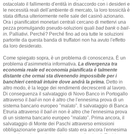
ostacolato il fallimento d'entità in disaccordo con i desideri e
le necessità reali dell'ambiente di mercato, la loro tossicità è
stata diffusa ulteriormente nelle sale del casinò azionario.
Ora i pianificatori monetari centrali cercano di mettervi una
pezza promulgando pseudo-soluzioni quali
bad bank
o
bail-
in
. Palliativi. Perché? Perché fino ad ora tutte le soluzioni
partorite da questa banda di truffatori non ha avuto l'effetto
da loro desiderato.
Come spiegato sopra, è un problema di conoscenza. È un
problema d'asimmetria informativa.
La divergenza tra
economia reale ed economia pianificata è talmente
distante che ormai sta divenendo impossibile per i
banchieri centrali intuire dove andrà la prima.
Detto in
altro modo, è la legge dei rendimenti decrescenti al lavoro.
Di conseguenza il salvataggio di Novo Banco in Portogallo
attraverso il
bail-in
non è altro che l'ennesima prova di un
sistema bancario europeo "malato". Il salvataggio di Banca
Etruria attraverso il
bail-in
non è altro che l'ennesima prova
di un sistema bancario europeo "malato". Prima ancora, il
salvataggio di Monte dei Paschi attraverso emissioni
obbligazionarie garantite dallo stato era ancora l'ennesima