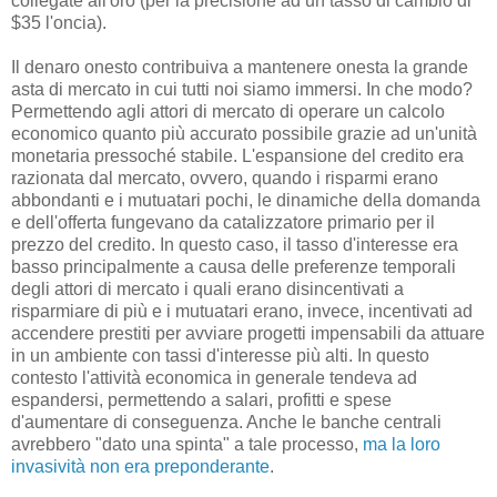
collegate all'oro (per la precisione ad un tasso di cambio di
$35 l'oncia).
Il denaro onesto contribuiva a mantenere onesta la grande
asta di mercato in cui tutti noi siamo immersi. In che modo?
Permettendo agli attori di mercato di operare un calcolo
economico quanto più accurato possibile grazie ad un'unità
monetaria pressoché stabile. L'espansione del credito era
razionata dal mercato, ovvero, quando i risparmi erano
abbondanti e i mutuatari pochi, le dinamiche della domanda
e dell'offerta fungevano da catalizzatore primario per il
prezzo del credito. In questo caso, il tasso d'interesse era
basso principalmente a causa delle preferenze temporali
degli attori di mercato i quali erano disincentivati a
risparmiare di più e i mutuatari erano, invece, incentivati ad
accendere prestiti per avviare progetti impensabili da attuare
in un ambiente con tassi d'interesse più alti. In questo
contesto l'attività economica in generale tendeva ad
espandersi, permettendo a salari, profitti e spese
d'aumentare di conseguenza. Anche le banche centrali
avrebbero "dato una spinta" a tale processo,
ma la loro
invasività non era preponderante
.