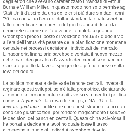
degli errori che avevano caratterizzato i mandati di Arthur
Burns e William Miller. In questo modo non solo permise agli
Stati Uniti d'uscire da una delle crisi più dure sin dagli anni
'30, ma consacrò l'era del dollar standard la quale avrebbe
fatto dimenticare ben presto del gold standard. Infatti la
demonetizzazione dell'oro venne completata quando
Greenspan prese il posto di Volcker e nel 1987 diede il via
all'era dell'intrusività pesante della pianificazione monetaria
centrale nei processi decisionali individuali del mercato.
L'ingegneria finanziaria sarebbe diventata il nuovo mezzo
nelle mani dei giocatori d'azzardo dei mercati azionari per
staccare profitti da favola, spingendo a più non posso sulla
leva del debito.
La politica monetaria delle varie banche centrali, invece di
arginare questi sviluppi, se n'è fatta promotrice, dichiarando
al mondo la loro onnipotenza attraverso strumenti di politica
come la
Taylor rule
, la curva di Phillips, il NAIRU, o la
forward guidance
. Inutile dire che questi strumenti altro non
sono che giustificazioni per rendere magicamente risolutive
le decisioni dei banchieri centrali. Questa china scivolosa li
ha portati a decidere a tavolino quale fosse il tasso
d'interesse al quale gli individui avrebbero dovuto