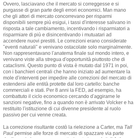
Ovvero, lasciavano che il mercato si correggesse e si
purgasse di gran parte degli errori economici. Man mano
che gli attori di mercato concorrevano per risparmi
disponibili sempre più esigui, i tassi d'interesse salivano in
risposta a tale cambiamento, incentivando i risparmiatori a
risparmiare di più e disincentivando i mutuatari ad
accendere nuovi prestiti. Le correzioni erano considerate
"eventi naturali" e venivano ostacolate solo marginalmente.
Non rappresentavano l'anatema finale sul mondo intero, e
venivano viste alla stregua d'opportunità piuttosto che di
cataclismi. Questo punto di vista è mutato dal 1971 in poi,
con i banchieri centrali che hanno iniziato ad aumentare la
mole d'interventi per impedire alle correzioni del mercato di
estendersi alle entità protette dal loro cartello: banche
commerciali e stati. Per 8 anni la FED, ad esempio, ha
combattuto il ciclo economico cercando d'aggirarne le
sanzioni negative, fino a quando non è arrivato Volcker e ha
restituito l'istituzione di cui divenne presidente al ruolo
passivo per cui venne creata.
La correzione risultante costò la rielezione a Carter, ma
Tall
Paul
permise alle forze di mercato di spazzare via parte