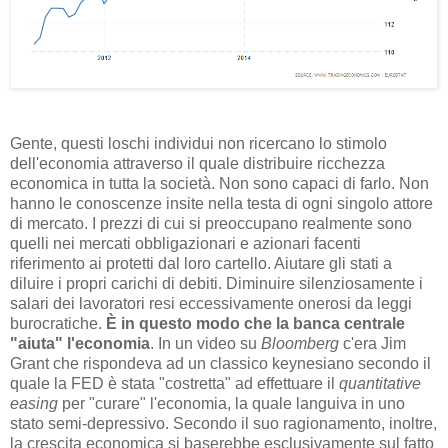
Gente, questi loschi individui non ricercano lo stimolo
dell'economia attraverso il quale distribuire ricchezza
economica in tutta la società. Non sono capaci di farlo. Non
hanno le conoscenze insite nella testa di ogni singolo attore
di mercato. I prezzi di cui si preoccupano realmente sono
quelli nei mercati obbligazionari e azionari facenti
riferimento ai protetti dal loro cartello. Aiutare gli stati a
diluire i propri carichi di debiti. Diminuire silenziosamente i
salari dei lavoratori resi eccessivamente onerosi da leggi
burocratiche.
È in questo modo che la banca centrale
"aiuta" l'economia
. In un video su
Bloomberg
c'era Jim
Grant che rispondeva ad un classico keynesiano secondo il
quale la FED è stata "costretta" ad effettuare il
quantitative
easing
per "curare" l'economia, la quale languiva in uno
stato semi-depressivo. Secondo il suo ragionamento, inoltre,
la crescita economica si baserebbe esclusivamente sul fatto