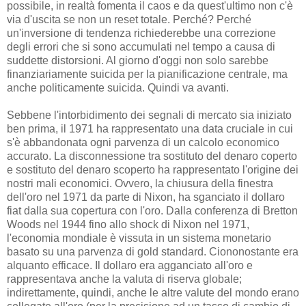
possibile, in realtà fomenta il caos e da quest'ultimo non c'è
via d'uscita se non un reset totale. Perché? Perché
un'inversione di tendenza richiederebbe una correzione
degli errori che si sono accumulati nel tempo a causa di
suddette distorsioni. Al giorno d'oggi non solo sarebbe
finanziariamente suicida per la pianificazione centrale, ma
anche politicamente suicida. Quindi va avanti.
Sebbene l'intorbidimento dei segnali di mercato sia iniziato
ben prima, il 1971 ha rappresentato una data cruciale in cui
s'è abbandonata ogni parvenza di un calcolo economico
accurato. La disconnessione tra sostituto del denaro coperto
e sostituto del denaro scoperto ha rappresentato l'origine dei
nostri mali economici. Ovvero, la chiusura della finestra
dell'oro nel 1971 da parte di Nixon, ha sganciato il dollaro
fiat dalla sua copertura con l'oro. Dalla conferenza di Bretton
Woods nel 1944 fino allo shock di Nixon nel 1971,
l'economia mondiale è vissuta in un sistema monetario
basato su una parvenza di gold standard. Ciononostante era
alquanto efficace. Il dollaro era agganciato all'oro e
rappresentava anche la valuta di riserva globale;
indirettamente, quindi, anche le altre valute del mondo erano