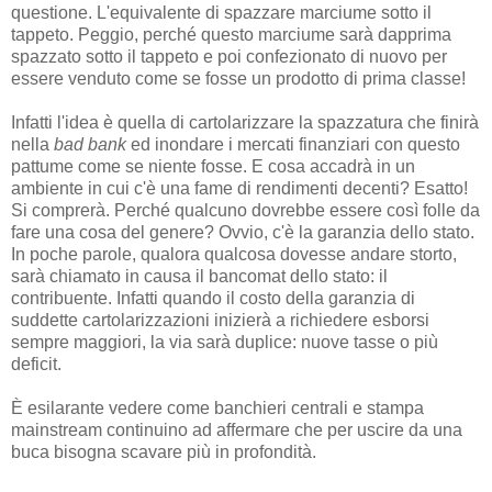
questione. L'equivalente di spazzare marciume sotto il
tappeto. Peggio, perché questo marciume sarà dapprima
spazzato sotto il tappeto e poi confezionato di nuovo per
essere venduto come se fosse un prodotto di prima classe!
Infatti l'idea è quella di cartolarizzare la spazzatura che finirà
nella
bad bank
ed inondare i mercati finanziari con questo
pattume come se niente fosse. E cosa accadrà in un
ambiente in cui c'è una fame di rendimenti decenti? Esatto!
Si comprerà. Perché qualcuno dovrebbe essere così folle da
fare una cosa del genere? Ovvio, c'è la garanzia dello stato.
In poche parole, qualora qualcosa dovesse andare storto,
sarà chiamato in causa il bancomat dello stato: il
contribuente. Infatti quando il costo della garanzia di
suddette cartolarizzazioni inizierà a richiedere esborsi
sempre maggiori, la via sarà duplice: nuove tasse o più
deficit.
È esilarante vedere come banchieri centrali e stampa
mainstream continuino ad affermare che per uscire da una
buca bisogna scavare più in profondità.