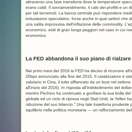
attraverso una fase transitoria dove le temperature spec
erano caldi. Il sovrainvestimento, il calo dei profitti e un d
per tali terremoti. La banca centrale può rispondere medi
entusiasmo speculativo, forse anche in quei settori che d
una salita improvvisa dell'inflazione delle commodity. L'e
economico; esiti di gran lunga peggiori nel caso in cui non 
economico.
La FED abbandona il suo piano di rialzare 
Nei primi mesi del 2016 la FED ha deciso di ricorrere all'
25bps annunciato alla fine del 2015. Il catalizzatore è stat
valutario in Cina, il tutto affiancato da un bust nel settore
all'inizio del 2016). In risposta all'indebolimento del doll
mentre Pechino ha continuato a gonfiare la sua bolla del c
globale ed un ciclo di ripresa negli Stati Uniti, la Yellen 
riduzione del suo bilancio." Una tale traiettoria prudent
squilibrio nella politica monetaria — un rafforzamento dell