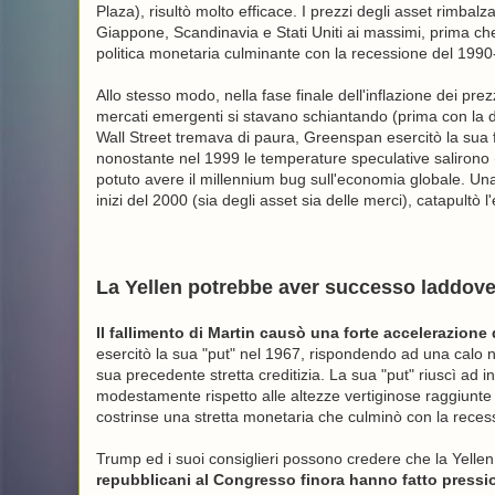
Plaza), risultò molto efficace. I prezzi degli asset rimbal
Giappone, Scandinavia e Stati Uniti ai massimi, prima che 
politica monetaria culminante con la recessione del 1990
Allo stesso modo, nella fase finale dell'inflazione dei prez
mercati emergenti si stavano schiantando (prima con la dis
Wall Street tremava di paura, Greenspan esercitò la sua fam
nonostante nel 1999 le temperature speculative salirono
potuto avere il millennium bug sull'economia globale. Una 
inizi del 2000 (sia degli asset sia delle merci), catapult
La Yellen potrebbe aver successo laddove
Il fallimento di Martin causò una forte accelerazione 
esercitò la sua "put" nel 1967, rispondendo ad una calo 
sua precedente stretta creditizia. La sua "put" riuscì ad 
modestamente rispetto alle altezze vertiginose raggiunte a 
costrinse una stretta monetaria che culminò con la rece
Trump ed i suoi consiglieri possono credere che la Yelle
repubblicani al Congresso finora hanno fatto pressi