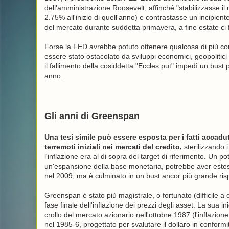
dell'amministrazione Roosevelt, affinché "stabilizzasse il 
2.75% all'inizio di quell'anno) e contrastasse un incipie
del mercato durante suddetta primavera, a fine estate ci 
Forse la FED avrebbe potuto ottenere qualcosa di più con
essere stato ostacolato da sviluppi economici, geopolitici 
il fallimento della cosiddetta "Eccles put" impedì un bus
anno.
Gli anni di Greenspan
Una tesi simile può essere esposta per i fatti accadu
terremoti iniziali nei mercati del credito,
sterilizzando 
l'inflazione era al di sopra del target di riferimento. Un p
un'espansione della base monetaria, potrebbe aver esteso 
nel 2009, ma è culminato in un bust ancor più grande rispe
Greenspan è stato più magistrale, o fortunato (difficile a 
fase finale dell'inflazione dei prezzi degli asset. La sua 
crollo del mercato azionario nell'ottobre 1987 (l'inflazione
nel 1985-6, progettato per svalutare il dollaro in conform