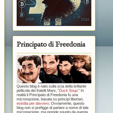
Principato di Freedonia
Questo blog è nato sulla scia della brillante
pellicola dei fratelli Marx, "
Duck Soup
." In
realtà il Principato di Freedonia fu una
micronazione, basata su principi libertari,
esistita per davvero
. Ovviamente, questo
blog non si prefigge di parlare a nome di tale
micronazione, ma prende spunto da questa