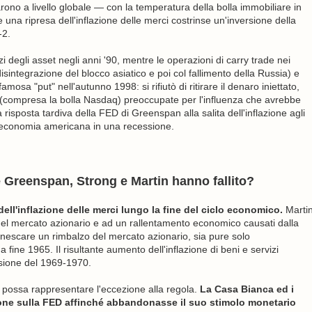
zarono a livello globale — con la temperatura della bolla immobiliare in
una ripresa dell'inflazione delle merci costrinse un'inversione della
-2.
zi degli asset negli anni '90, mentre le operazioni di carry trade nei
integrazione del blocco asiatico e poi col fallimento della Russia) e
osa "put" nell'autunno 1998: si rifiutò di ritirare il denaro iniettato,
 (compresa la bolla Nasdaq) preoccupate per l'influenza che avrebbe
risposta tardiva della FED di Greenspan alla salita dell'inflazione agli
ò l'economia americana in una recessione.
 Greenspan, Strong e Martin hanno fallito?
dell'inflazione delle merci lungo la fine del ciclo economico.
Marti
nel mercato azionario e ad un rallentamento economico causati dalla
innescare un rimbalzo del mercato azionario, sia pure solo
fine 1965. Il risultante aumento dell'inflazione di beni e servizi
ssione del 1969-1970.
n possa rappresentare l'eccezione alla regola.
La Casa Bianca ed i
one sulla FED affinché abbandonasse il suo stimolo monetario