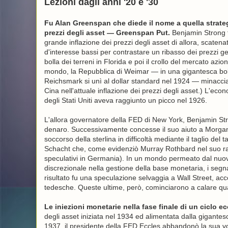
Lezioni dagli anni '20 e '30
Fu Alan Greenspan che diede il nome a quella strategi
prezzi degli asset — Greenspan Put.
Benjamin Strong fu
grande inflazione dei prezzi degli asset di allora, scatenat
d'interesse bassi per contrastare un ribasso dei prezzi ge
bolla dei terreni in Florida e poi il crollo del mercato az
mondo, la Repubblica di Weimar — in una gigantesca boll
Reichsmark si unì al dollar standard nel 1924 — minacciava
Cina nell'attuale inflazione dei prezzi degli asset.) L'eco
degli Stati Uniti aveva raggiunto un picco nel 1926.
L'allora governatore della FED di New York, Benjamin Stro
denaro. Successivamente concesse il suo aiuto a Morga
soccorso della sterlina in difficoltà mediante il taglio de
Schacht che, come evidenziò Murray Rothbard nel suo rac
speculativi in ​​Germania). In un mondo permeato dal nu
discrezionale nella gestione della base monetaria, i segnal
risultato fu una speculazione selvaggia a Wall Street, ac
tedesche. Queste ultime, però, cominciarono a calare q
Le iniezioni monetarie nella fase finale di un ciclo
degli asset iniziata nel 1934 ed alimentata dalla gigantes
1937, il presidente della FED Eccles abbandonò la sua vol