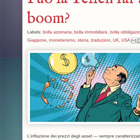
boom?
Labels:
bolla azionaria
,
bolla immobiliare
,
bolla obbligazi
Giappone
,
monetarismo
,
storia
,
traduzioni
,
UK
,
USA
L'inflazione dei prezzi degli asset — sempre caratterizza