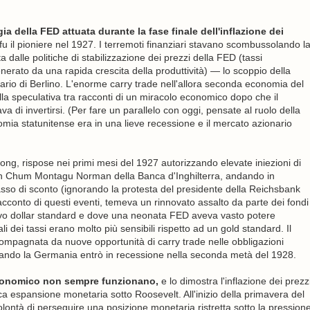
a della FED attuata durante la fase finale dell'inflazione dei
 il pioniere nel 1927. I terremoti finanziari stavano scombussolando l
a dalle politiche di stabilizzazione dei prezzi della FED (tassi
nerato da una rapida crescita della produttività) — lo scoppio della
ionario di Berlino. L'enorme carry trade nell'allora seconda economia del
a speculativa tra racconti di un miracolo economico dopo che il
 di invertirsi. (Per fare un parallelo con oggi, pensate al ruolo della
nomia statunitense era in una lieve recessione e il mercato azionario
ng, rispose nei primi mesi del 1927 autorizzando elevate iniezioni di
n Chum Montagu Norman della Banca d'Inghilterra, andando in
l tasso di sconto (ignorando la protesta del presidente della Reichsbank
conto di questi eventi, temeva un rinnovato assalto da parte dei fondi
ovo dollar standard e dove una neonata FED aveva vasto potere
i dei tassi erano molto più sensibili rispetto ad un gold standard. Il
compagnata da nuove opportunità di carry trade nelle obbligazioni
uando la Germania entrò in recessione nella seconda metà del 1928.
 economico non sempre funzionano,
e lo dimostra l'inflazione dei prezz
ca espansione monetaria sotto Roosevelt. All'inizio della primavera del
ontà di perseguire una posizione monetaria ristretta sotto la pression