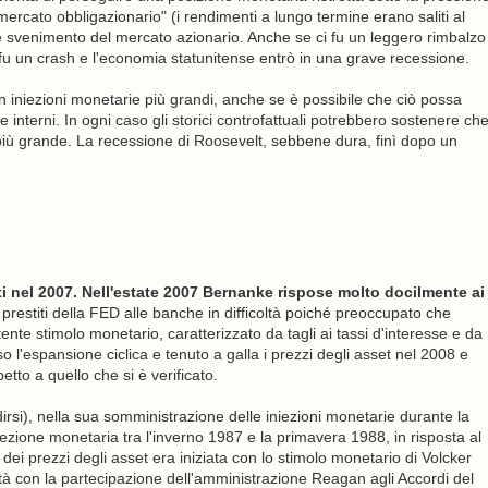
mercato obbligazionario" (i rendimenti a lungo termine erano saliti al
nte svenimento del mercato azionario. Anche se ci fu un leggero rimbalzo
fu un crash e l'economia statunitense entrò in una grave recessione.
 iniezioni monetarie più grandi, anche se è possibile che ciò possa
e interni. In ogni caso gli storici controfattuali potrebbero sostenere ch
t più grande. La recessione di Roosevelt, sebbene dura, finì dopo un
ti nel 2007. Nell'estate 2007 Bernanke rispose molto docilmente ai
i prestiti della FED alle banche in difficoltà poiché preoccupato che
otente stimolo monetario, caratterizzato da tagli ai tassi d'interesse e da
l'espansione ciclica e tenuto a galla i prezzi degli asset nel 2008 e
tto a quello che si è verificato.
dirsi), nella sua somministrazione delle iniezioni monetarie durante la
iniezione monetaria tra l'inverno 1987 e la primavera 1988, in risposta al
 dei prezzi degli asset era iniziata con lo stimolo monetario di Volcker
ità con la partecipazione dell'amministrazione Reagan agli Accordi del