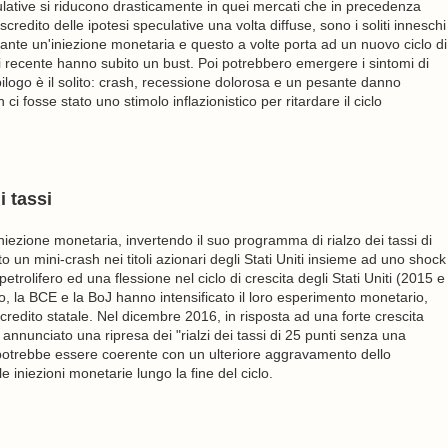
ulative si riducono drasticamente in quei mercati che in precedenza
iscredito delle ipotesi speculative una volta diffuse, sono i soliti inneschi
ante un'iniezione monetaria e questo a volte porta ad un nuovo ciclo di
i recente hanno subito un bust. Poi potrebbero emergere i sintomi di
pilogo è il solito: crash, recessione dolorosa e un pesante danno
ci fosse stato uno stimolo inflazionistico per ritardare il ciclo
i tassi
iniezione monetaria, invertendo il suo programma di rialzo dei tassi di
o un mini-crash nei titoli azionari degli Stati Uniti insieme ad uno shock
 petrolifero ed una flessione nel ciclo di crescita degli Stati Uniti (2015 e
aro, la BCE e la BoJ hanno intensificato il loro esperimento monetario,
redito statale. Nel dicembre 2016, in risposta ad una forte crescita
ha annunciato una ripresa dei "rialzi dei tassi di 25 punti senza una
e potrebbe essere coerente con un ulteriore aggravamento dello
e iniezioni monetarie lungo la fine del ciclo.