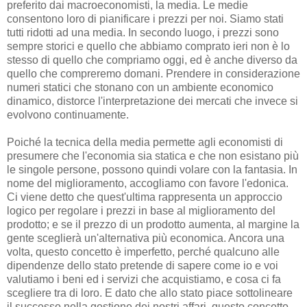
preferito dai macroeconomisti, la media. Le medie
consentono loro di pianificare i prezzi per noi. Siamo stati
tutti ridotti ad una media. In secondo luogo, i prezzi sono
sempre storici e quello che abbiamo comprato ieri non è lo
stesso di quello che compriamo oggi, ed è anche diverso da
quello che compreremo domani. Prendere in considerazione
numeri statici che stonano con un ambiente economico
dinamico, distorce l'interpretazione dei mercati che invece si
evolvono continuamente.
Poiché la tecnica della media permette agli economisti di
presumere che l'economia sia statica e che non esistano più
le singole persone, possono quindi volare con la fantasia. In
nome del miglioramento, accogliamo con favore l'edonica.
Ci viene detto che quest'ultima rappresenta un approccio
logico per regolare i prezzi in base al miglioramento del
prodotto; e se il prezzo di un prodotto aumenta, al margine la
gente sceglierà un'alternativa più economica. Ancora una
volta, questo concetto è imperfetto, perché qualcuno alle
dipendenze dello stato pretende di sapere come io e voi
valutiamo i beni ed i servizi che acquistiamo, e cosa ci fa
scegliere tra di loro. E dato che allo stato piace sottolineare
il successo nella gestione dei nostri affari, questo concetto