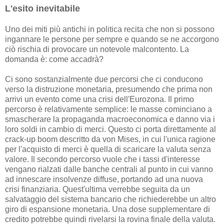
L'esito inevitabile
Uno dei miti più antichi in politica recita che non si possono
ingannare le persone per sempre e quando se ne accorgono
ciò rischia di provocare un notevole malcontento. La
domanda è: come accadrà?
Ci sono sostanzialmente due percorsi che ci conducono
verso la distruzione monetaria, presumendo che prima non
arrivi un evento come una crisi dell'Eurozona. Il primo
percorso è relativamente semplice: le masse cominciano a
smascherare la propaganda macroeconomica e danno via i
loro soldi in cambio di merci. Questo ci porta direttamente al
crack-up boom descritto da von Mises, in cui l'unica ragione
per l'acquisto di merci è quella di scaricare la valuta senza
valore. Il secondo percorso vuole che i tassi d'interesse
vengano rialzati dalle banche centrali al punto in cui vanno
ad innescare ​​insolvenze diffuse, portando ad una nuova
crisi finanziaria. Quest'ultima verrebbe seguita da un
salvataggio del sistema bancario che richiederebbe un altro
giro di espansione monetaria. Una dose supplementare di
credito potrebbe quindi rivelarsi la rovina finale della valuta.