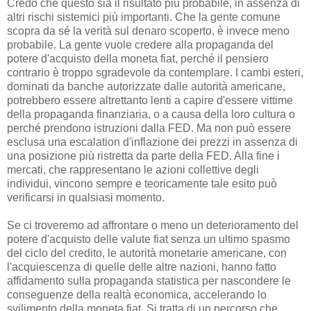
Credo che questo sia il risultato più probabile, in assenza di
altri rischi sistemici più importanti. Che la gente comune
scopra da sé la verità sul denaro scoperto, è invece meno
probabile. La gente vuole credere alla propaganda del
potere d'acquisto della moneta fiat, perché il pensiero
contrario è troppo sgradevole da contemplare. I cambi esteri,
dominati da banche autorizzate dalle autorità americane,
potrebbero essere altrettanto lenti a capire d'essere vittime
della propaganda finanziaria, o a causa della loro cultura o
perché prendono istruzioni dalla FED. Ma non può essere
esclusa una escalation d'inflazione dei prezzi in assenza di
una posizione più ristretta da parte della FED. Alla fine i
mercati, che rappresentano le azioni collettive degli
individui, vincono sempre e teoricamente tale esito può
verificarsi in qualsiasi momento.
Se ci troveremo ad affrontare o meno un deterioramento del
potere d'acquisto delle valute fiat senza un ultimo spasmo
del ciclo del credito, le autorità monetarie americane, con
l'acquiescenza di quelle delle altre nazioni, hanno fatto
affidamento sulla propaganda statistica per nascondere le
conseguenze della realtà economica, accelerando lo
svilimento della moneta fiat. Si tratta di un percorso che