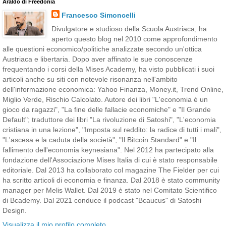
Araldo di Freedonia
Francesco Simoncelli
Divulgatore e studioso della Scuola Austriaca, ha
aperto questo blog nel 2010 come approfondimento
alle questioni economico/politiche analizzate secondo un'ottica
Austriaca e libertaria. Dopo aver affinato le sue conoscenze
frequentando i corsi della Mises Academy, ha visto pubblicati i suoi
articoli anche su siti con notevole risonanza nell'ambito
dell'informazione economica: Yahoo Finanza, Money.it, Trend Online,
Miglio Verde, Rischio Calcolato. Autore dei libri "L'economia è un
gioco da ragazzi", "La fine delle fallacie economiche" e "Il Grande
Default"; traduttore dei libri "La rivoluzione di Satoshi", "L'economia
cristiana in una lezione", "Imposta sul reddito: la radice di tutti i mali",
"L'ascesa e la caduta della società", "Il Bitcoin Standard" e "Il
fallimento dell'economia keynesiana". Nel 2012 ha partecipato alla
fondazione dell'Associazione Mises Italia di cui è stato responsabile
editoriale. Dal 2013 ha collaborato col magazine The Fielder per cui
ha scritto articoli di economia e finanza. Dal 2018 è stato community
manager per Melis Wallet. Dal 2019 è stato nel Comitato Scientifico
di Bcademy. Dal 2021 conduce il podcast "Bcaucus" di Satoshi
Design.
Visualizza il mio profilo completo