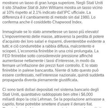
mostrano un tasso di gran lunga superiore. Negli Stati Uniti
il sito
Shadow Stat
di John Williams mostra un tasso vicino
al 10% rispetto al 2.1% indicato dall'IPC ufficiale. La
differenza è il cambiamento di metodo sin dal 1980. Lo
conferma anche il cosiddetto Chapwood Index.
Immaginate se lo stato ammettesse un tasso più elevato!
L'impoverimento delle masse, attraverso la perdita di potere
d'acquisto dei loro salari e risparmi, diventerebbe evidente a
tutti; e ciò condurrebbe a rabbia diffusa, malcontento e
scioperi. L'economia finirebbe in una crisi prolungata. La
FED finirebbe sotto considerevole pressione affinché
aumentasse nettamente i tassi d'interesse, in modo da
fermare un'inflazione dei prezzi fuori controllo. E lo stato
finirebbe in palese bancarotta. Niente di tutto questo può
essere confessato, nell'interesse nazionale, quindi suddetta
propaganda diventa pienamente giustificata.
Ci sono tanti dollari depositati nel sistema bancario degli
Stati Uniti, quantitativo raddoppiato ben oltre i $6,000
miliardi dopo la crisi Lehman. Se la popolazione arrivasse a
capirlo, forse potrebbe smettere d'usare il denaro fiat.