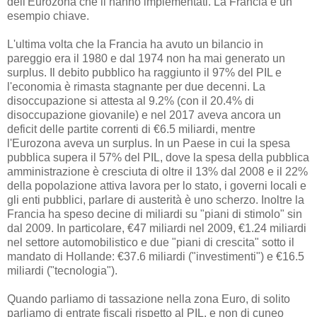
dell'Eurozona che li hanno implementati. La Francia è un
esempio chiave.
L'ultima volta che la Francia ha avuto un bilancio in
pareggio era il 1980 e dal 1974 non ha mai generato un
surplus. Il debito pubblico ha raggiunto il 97% del PIL e
l'economia è rimasta stagnante per due decenni. La
disoccupazione si attesta al 9.2% (con il 20.4% di
disoccupazione giovanile) e nel 2017 aveva ancora un
deficit delle partite correnti di €6.5 miliardi, mentre
l'Eurozona aveva un surplus. In un Paese in cui la spesa
pubblica supera il 57% del PIL, dove la spesa della pubblica
amministrazione è cresciuta di oltre il 13% dal 2008 e il 22%
della popolazione attiva lavora per lo stato, i governi locali e
gli enti pubblici, parlare di austerità è uno scherzo. Inoltre la
Francia ha speso decine di miliardi su "piani di stimolo" sin
dal 2009. In particolare, €47 miliardi nel 2009, €1.24 miliardi
nel settore automobilistico e due "piani di crescita" sotto il
mandato di Hollande: €37.6 miliardi ("investimenti") e €16.5
miliardi ("tecnologia").
Quando parliamo di tassazione nella zona Euro, di solito
parliamo di entrate fiscali rispetto al PIL, e non di cuneo