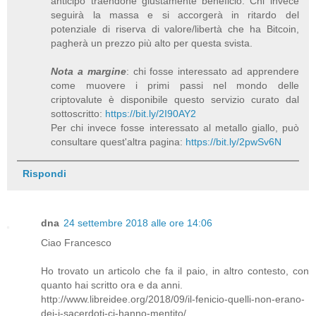
anticipo traendone giustamente beneficio. Chi invece
seguirà la massa e si accorgerà in ritardo del
potenziale di riserva di valore/libertà che ha Bitcoin,
pagherà un prezzo più alto per questa svista.
Nota a margine
: chi fosse interessato ad apprendere
come muovere i primi passi nel mondo delle
criptovalute è disponibile questo servizio curato dal
sottoscritto:
https://bit.ly/2I90AY2
Per chi invece fosse interessato al metallo giallo, può
consultare quest'altra pagina:
https://bit.ly/2pwSv6N
Rispondi
dna
24 settembre 2018 alle ore 14:06
Ciao Francesco
Ho trovato un articolo che fa il paio, in altro contesto, con
quanto hai scritto ora e da anni.
http://www.libreidee.org/2018/09/il-fenicio-quelli-non-erano-
dei-i-sacerdoti-ci-hanno-mentito/