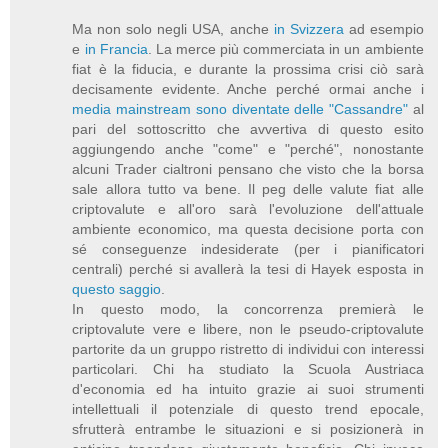
Ma non solo negli USA, anche
in Svizzera
ad esempio
e
in Francia
. La merce più commerciata in un ambiente
fiat è la fiducia, e durante la prossima crisi ciò sarà
decisamente evidente. Anche perché ormai anche i
media mainstream sono diventate delle "Cassandre"
al
pari del sottoscritto che avvertiva di questo esito
aggiungendo anche "come" e "perché", nonostante
alcuni Trader cialtroni pensano che visto che la borsa
sale allora tutto va bene. Il peg delle valute fiat alle
criptovalute e all'oro sarà l'evoluzione dell'attuale
ambiente economico, ma questa decisione porta con
sé conseguenze indesiderate (per i pianificatori
centrali) perché si avallerà la tesi di Hayek esposta in
questo saggio
.
In questo modo, la concorrenza premierà le
criptovalute vere e libere, non le pseudo-criptovalute
partorite da un gruppo ristretto di individui con interessi
particolari. Chi ha studiato la Scuola Austriaca
d'economia ed ha intuito grazie ai suoi strumenti
intellettuali il potenziale di questo trend epocale,
sfrutterà entrambe le situazioni e si posizionerà in