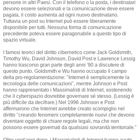
persone in altri Paesi. Con il telefono o la posta, i destinatari
devono essere selezionati e la comunicazione deve essere
pagata, il costo aumenta ad ogni nuovo destinatario.
Tuttavia un post su Internet può essere liberamente
disponibile per tutti. Nessuna forma di comunicazione
precedente poteva essere paragonabile a questo tipo di
spazio virtuale.
I famosi teorici del diritto cibernetico come Jack Goldsmith,
Timothy Wu, David Johnson, David Post e Lawrence Lessig
hanno trascorso gran parte degli anni '90 a discutere di
questo punto. Goldsmith e Wu hanno occupato il campo
della pro-regolamentazione: "Internet è semplicemente la
tecnologia delle comunicazioni", mentre Johnson e Post
hanno rappresentato i Massimalisti di Internet, sostenendo
che il cyberspazio dovrebbe governare sé stesso. (Lessig è
più difficile da decifrare.) Nel 1996 Johnson e Post
affermarono che Internet avrebbe creato scompiglio nel
diritto "creando fenomeni completamente nuovi che devono
diventare oggetto di chiare regole legali, ma che non
possono essere governati da qualsiasi sovranità territoriale."
Oltre vent'anni dopo, i Massimalisti di Internet hanno avuto