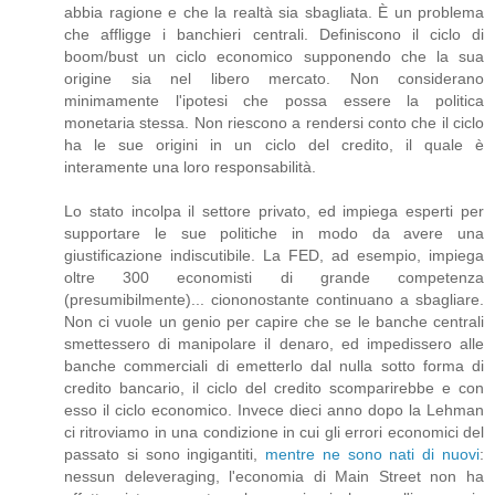
abbia ragione e che la realtà sia sbagliata. È un problema
che affligge i banchieri centrali. Definiscono il ciclo di
boom/bust un ciclo economico supponendo che la sua
origine sia nel libero mercato. Non considerano
minimamente l'ipotesi che possa essere la politica
monetaria stessa. Non riescono a rendersi conto che il ciclo
ha le sue origini in un ciclo del credito, il quale è
interamente una loro responsabilità.
Lo stato incolpa il settore privato, ed impiega esperti per
supportare le sue politiche in modo da avere una
giustificazione indiscutibile. La FED, ad esempio, impiega
oltre 300 economisti di grande competenza
(presumibilmente)... ciononostante continuano a sbagliare.
Non ci vuole un genio per capire che se le banche centrali
smettessero di manipolare il denaro, ed impedissero alle
banche commerciali di emetterlo dal nulla sotto forma di
credito bancario, il ciclo del credito scomparirebbe e con
esso il ciclo economico. Invece dieci anno dopo la Lehman
ci ritroviamo in una condizione in cui gli errori economici del
passato si sono ingigantiti,
mentre ne sono nati di nuovi
:
nessun deleveraging, l'economia di Main Street non ha