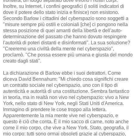
frontiera, un luogo separato dove vivono i nostri corpi.
Inoltre, su Internet, i confini geografici (i soliti indicatori di
dove il potere dello stato inizia e finisce) non esistono.
Secondo Barlow i cittadini del cyberspazio sono soggetti a
"misure sempre più ostili e coloniali [che] ci pongono nella
stessa posizione di quei amanti della libertà e dell'auto-
determinazione del passato che hanno dovuto respingere
l'autorità di poteri distanti e disinformati". La sua soluzione?
"Creeremo una civiltà della mente nel cyberspazio",
proclamò. "Che possa essere più umana e giusta del mondo
creato dagli stati".
La dichiarazione di Barlow ebbe i suoi detrattori. Come
diceva David Bennahum: "Mi chiedo cosa significhi creare
un contratto sociale nel cyberspazio, uno con il tipo di
autenticità e autorità di una costituzione. Sembra fantastico
in teoria, ma in realtà non vivo nel cyberspazio: vivo a New
York, nello stato di New York, negli Stati Uniti d'America.
Immagino di prendere le cose troppo alla lettera.
Apparentemente la mia mente vive nel cyberspazio, e
questo è ciò che conta. È il mio sacco di carne, noto anche
come il mio corpo, che vive a New York. Stato, geografia, il
mio corpo: tutti sono ormai obsoleti grazie al cyberspazio,