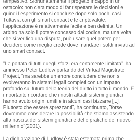
tempestivo. Sfortunatamente il progetto incappò in un
ostacolo: non c'era modo di far rispettare le decisioni e
quindi l'esperimento si concluse dopo solo pochi casi.
Tuttavia con gli smart contract e le criptovalute,
l'applicazione è relativamente facile e ben definita. Un
arbitro ha solo il potere concesso dal codice, ma una volta
che si verifica una disputa, può usare quel potere per
decidere come meglio crede dove mandare i soldi inviati ad
uno smart contract.
"La portata di tutti quegli sforzi era certamente limitata", ha
ammesso Peter Ludlow parlando del Virtual Magistrate
Project, "ma sarebbe un errore concludere che non si
evolveranno in sistemi legali completi con un impatto
profondo sul futuro della teoria del diritto in tutto il mondo. È
importante ricordare che i nostri attuali sistemi giuridici
hanno avuto origini umili e in alcuni casi bizzarre [...].
Piuttosto che essere sprezzanti", ha continuato, "forse
dovremmo considerare la possibilità che stiamo assistendo
alla nascita dei sistemi giuridici e delle pratiche del nuovo
millennio"(2001).
La dichiarazione di Ludlow è stata esternata prima che