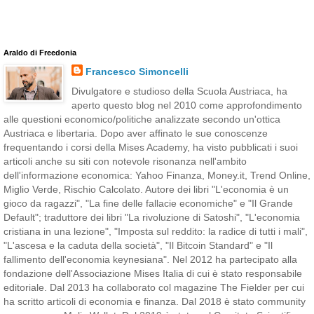
Araldo di Freedonia
Francesco Simoncelli
Divulgatore e studioso della Scuola Austriaca, ha
aperto questo blog nel 2010 come approfondimento
alle questioni economico/politiche analizzate secondo un'ottica
Austriaca e libertaria. Dopo aver affinato le sue conoscenze
frequentando i corsi della Mises Academy, ha visto pubblicati i suoi
articoli anche su siti con notevole risonanza nell'ambito
dell'informazione economica: Yahoo Finanza, Money.it, Trend Online,
Miglio Verde, Rischio Calcolato. Autore dei libri "L'economia è un
gioco da ragazzi", "La fine delle fallacie economiche" e "Il Grande
Default"; traduttore dei libri "La rivoluzione di Satoshi", "L'economia
cristiana in una lezione", "Imposta sul reddito: la radice di tutti i mali",
"L'ascesa e la caduta della società", "Il Bitcoin Standard" e "Il
fallimento dell'economia keynesiana". Nel 2012 ha partecipato alla
fondazione dell'Associazione Mises Italia di cui è stato responsabile
editoriale. Dal 2013 ha collaborato col magazine The Fielder per cui
ha scritto articoli di economia e finanza. Dal 2018 è stato community