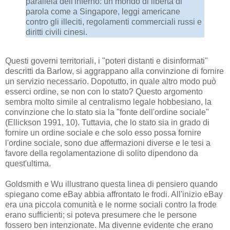
parallela dell'inferno: un mondo di libertà di
parola come a Singapore, leggi americane
contro gli illeciti, regolamenti commerciali russi e
diritti civili cinesi.
Questi governi territoriali, i "poteri distanti e disinformati"
descritti da Barlow, si aggrappano alla convinzione di fornire
un servizio necessario. Dopotutto, in quale altro modo può
esserci ordine, se non con lo stato? Questo argomento
sembra molto simile al centralismo legale hobbesiano, la
convinzione che lo stato sia la "fonte dell'ordine sociale"
(Ellickson 1991, 10). Tuttavia, che lo stato sia in grado di
fornire un ordine sociale e che solo esso possa fornire
l'ordine sociale, sono due affermazioni diverse e le tesi a
favore della regolamentazione di solito dipendono da
quest'ultima.
Goldsmith e Wu illustrano questa linea di pensiero quando
spiegano come eBay abbia affrontato le frodi. All'inizio eBay
era una piccola comunità e le norme sociali contro la frode
erano sufficienti; si poteva presumere che le persone
fossero ben intenzionate. Ma divenne evidente che erano