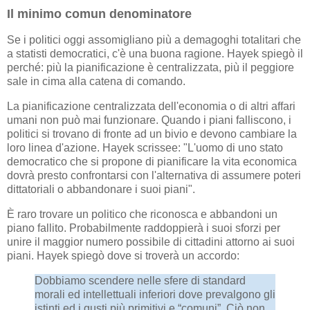
Il minimo comun denominatore
Se i politici oggi assomigliano più a demagoghi totalitari che
a statisti democratici, c'è una buona ragione. Hayek spiegò il
perché: più la pianificazione è centralizzata, più il peggiore
sale in cima alla catena di comando.
La pianificazione centralizzata dell'economia o di altri affari
umani non può mai funzionare. Quando i piani falliscono, i
politici si trovano di fronte ad un bivio e devono cambiare la
loro linea d'azione. Hayek scrissee: "L'uomo di uno stato
democratico che si propone di pianificare la vita economica
dovrà presto confrontarsi con l'alternativa di assumere poteri
dittatoriali o abbandonare i suoi piani".
È raro trovare un politico che riconosca e abbandoni un
piano fallito. Probabilmente raddoppierà i suoi sforzi per
unire il maggior numero possibile di cittadini attorno ai suoi
piani. Hayek spiegò dove si troverà un accordo:
Dobbiamo scendere nelle sfere di standard
morali ed intellettuali inferiori dove prevalgono gli
istinti ed i gusti più primitivi e “comuni”. Ciò non