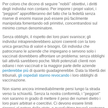
Per coloro che dicono di seguire "nobili" obiettivi, i diritti
degli individui non contano. Per imporre i propri valori, i
“peggiori” approfitteranno del fatto che la fedeltà senza
riserve di enormi masse può essere più facilmente
manipolata fomentando odi primitivi, concentrandosi sul
minimo comun denominatore.
Senza obblighi, il rispetto dei loro piani svanisce; gli
individui intraprenderebbero azioni coerenti con la loro
unica gerarchia di valori e bisogni. Gli individui che
patrocinano le aziende che impiegano o servono solo i
vaccinati dovrebbero affrontare un problema: senza obblighi
tali attività sarebbero poche. Molti potenziali clienti non
odiano i non vaccinati e la maggior parte delle aziende
perderebbe più
di quanto guadagnerebbe. Data la libertà dei
tribunali,
gli ospedali stanno revocando
i loro obblighi di
vaccinazione.
Non siamo ancora irrimediabilmente persi lungo la strada
verso la schiavitù. Senza la nostra conformità, i "peggiori"
non saranno in grado di mettere il peso dei numeri dietro i
loro piani arbitrari e coercitivi. Ci devono essere limiti