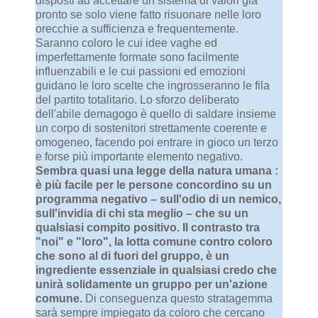
disposti ad accettare un sistema di valori già
pronto se solo viene fatto risuonare nelle loro
orecchie a sufficienza e frequentemente.
Saranno coloro le cui idee vaghe ed
imperfettamente formate sono facilmente
influenzabili e le cui passioni ed emozioni
guidano le loro scelte che ingrosseranno le fila
del partito totalitario. Lo sforzo deliberato
dell'abile demagogo è quello di saldare insieme
un corpo di sostenitori strettamente coerente e
omogeneo, facendo poi entrare in gioco un terzo
e forse più importante elemento negativo.
Sembra quasi una legge della natura umana :
è più facile per le persone concordino su un
programma negativo – sull'odio di un nemico,
sull'invidia di chi sta meglio – che su un
qualsiasi compito positivo. Il contrasto tra
"noi" e "loro", la lotta comune contro coloro
che sono al di fuori del gruppo, è un
ingrediente essenziale in qualsiasi credo che
unirà solidamente un gruppo per un'azione
comune.
Di conseguenza questo stratagemma
sarà sempre impiegato da coloro che cercano