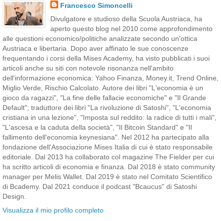
Francesco Simoncelli
Divulgatore e studioso della Scuola Austriaca, ha
aperto questo blog nel 2010 come approfondimento
alle questioni economico/politiche analizzate secondo un'ottica
Austriaca e libertaria. Dopo aver affinato le sue conoscenze
frequentando i corsi della Mises Academy, ha visto pubblicati i suoi
articoli anche su siti con notevole risonanza nell'ambito
dell'informazione economica: Yahoo Finanza, Money.it, Trend Online,
Miglio Verde, Rischio Calcolato. Autore dei libri "L'economia è un
gioco da ragazzi", "La fine delle fallacie economiche" e "Il Grande
Default"; traduttore dei libri "La rivoluzione di Satoshi", "L'economia
cristiana in una lezione", "Imposta sul reddito: la radice di tutti i mali",
"L'ascesa e la caduta della società", "Il Bitcoin Standard" e "Il
fallimento dell'economia keynesiana". Nel 2012 ha partecipato alla
fondazione dell'Associazione Mises Italia di cui è stato responsabile
editoriale. Dal 2013 ha collaborato col magazine The Fielder per cui
ha scritto articoli di economia e finanza. Dal 2018 è stato community
manager per Melis Wallet. Dal 2019 è stato nel Comitato Scientifico
di Bcademy. Dal 2021 conduce il podcast "Bcaucus" di Satoshi
Design.
Visualizza il mio profilo completo