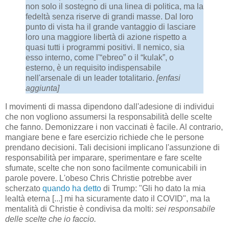
non solo il sostegno di una linea di politica, ma la
fedeltà senza riserve di grandi masse. Dal loro
punto di vista ha il grande vantaggio di lasciare
loro una maggiore libertà di azione rispetto a
quasi tutti i programmi positivi. Il nemico, sia
esso interno, come l'“ebreo” o il “kulak”, o
esterno, è un requisito indispensabile
nell'arsenale di un leader totalitario.
[enfasi
aggiunta]
I movimenti di massa dipendono dall'adesione di individui
che non vogliono assumersi la responsabilità delle scelte
che fanno. Demonizzare i non vaccinati è facile. Al contrario,
mangiare bene e fare esercizio richiede che le persone
prendano decisioni. Tali decisioni implicano l'assunzione di
responsabilità per imparare, sperimentare e fare scelte
sfumate, scelte che non sono facilmente comunicabili in
parole povere. L'obeso Chris Christie potrebbe aver
scherzato
quando ha detto
di Trump: "Gli ho dato la mia
lealtà eterna [...] mi ha sicuramente dato il COVID", ma la
mentalità di Christie è condivisa da molti:
sei responsabile
delle scelte che io faccio.