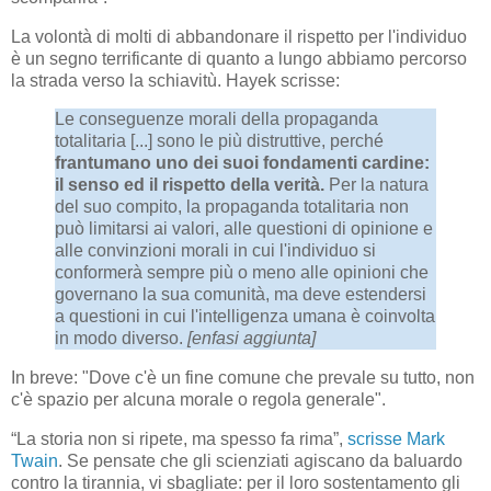
La volontà di molti di abbandonare il rispetto per l'individuo
è un segno terrificante di quanto a lungo abbiamo percorso
la strada verso la schiavitù. Hayek scrisse:
Le conseguenze morali della propaganda
totalitaria [...] sono le più distruttive, perché
frantumano uno dei suoi fondamenti cardine:
il senso ed il rispetto della verità.
Per la natura
del suo compito, la propaganda totalitaria non
può limitarsi ai valori, alle questioni di opinione e
alle convinzioni morali in cui l'individuo si
conformerà sempre più o meno alle opinioni che
governano la sua comunità, ma deve estendersi
a questioni in cui l'intelligenza umana è coinvolta
in modo diverso.
[enfasi aggiunta]
In breve: "Dove c'è un fine comune che prevale su tutto, non
c'è spazio per alcuna morale o regola generale".
“La storia non si ripete, ma spesso fa rima”,
scrisse Mark
Twain
. Se pensate che gli scienziati agiscano da baluardo
contro la tirannia, vi sbagliate: per il loro sostentamento gli