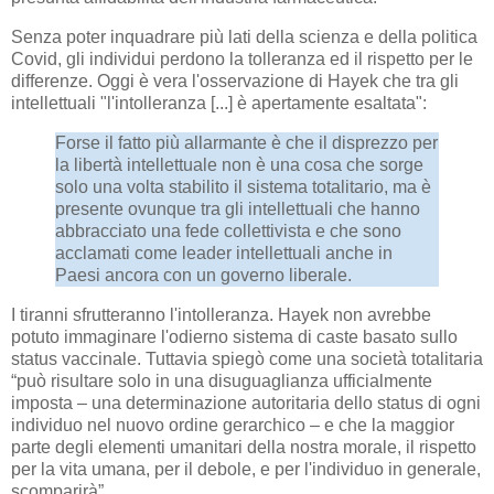
Senza poter inquadrare più lati della scienza e della politica
Covid, gli individui perdono la tolleranza ed il rispetto per le
differenze. Oggi è vera l'osservazione di Hayek che tra gli
intellettuali "l'intolleranza [...] è apertamente esaltata":
Forse il fatto più allarmante è che il disprezzo per
la libertà intellettuale non è una cosa che sorge
solo una volta stabilito il sistema totalitario, ma è
presente ovunque tra gli intellettuali che hanno
abbracciato una fede collettivista e che sono
acclamati come leader intellettuali anche in
Paesi ancora con un governo liberale.
I tiranni sfrutteranno l'intolleranza. Hayek non avrebbe
potuto immaginare l'odierno sistema di caste basato sullo
status vaccinale. Tuttavia spiegò come una società totalitaria
“può risultare solo in una disuguaglianza ufficialmente
imposta – una determinazione autoritaria dello status di ogni
individuo nel nuovo ordine gerarchico – e che la maggior
parte degli elementi umanitari della nostra morale, il rispetto
per la vita umana, per il debole, e per l'individuo in generale,
scomparirà”.