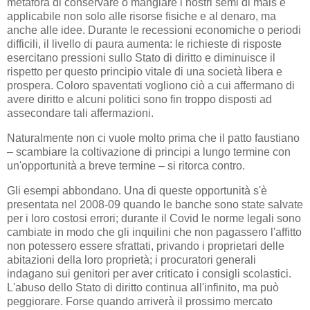
metafora di conservare o mangiare i nostri semi di mais è
applicabile non solo alle risorse fisiche e al denaro, ma
anche alle idee. Durante le recessioni economiche o periodi
difficili, il livello di paura aumenta: le richieste di risposte
esercitano pressioni sullo Stato di diritto e diminuisce il
rispetto per questo principio vitale di una società libera e
prospera. Coloro spaventati vogliono ciò a cui affermano di
avere diritto e alcuni politici sono fin troppo disposti ad
assecondare tali affermazioni.
Naturalmente non ci vuole molto prima che il patto faustiano
– scambiare la coltivazione di principi a lungo termine con
un'opportunità a breve termine – si ritorca contro.
Gli esempi abbondano. Una di queste opportunità s'è
presentata nel 2008-09 quando le banche sono state salvate
per i loro costosi errori; durante il Covid le norme legali sono
cambiate in modo che gli inquilini che non pagassero l'affitto
non potessero essere sfrattati, privando i proprietari delle
abitazioni della loro proprietà; i procuratori generali
indagano sui genitori per aver criticato i consigli scolastici.
L'abuso dello Stato di diritto continua all'infinito, ma può
peggiorare. Forse quando arriverà il prossimo mercato