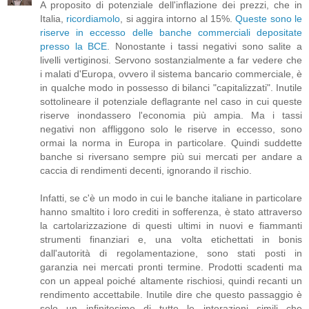
A proposito di potenziale dell'inflazione dei prezzi, che in
Italia,
ricordiamolo
, si aggira intorno al 15%.
Queste sono le
riserve in eccesso delle banche commerciali depositate
presso la BCE
. Nonostante i tassi negativi sono salite a
livelli vertiginosi. Servono sostanzialmente a far vedere che
i malati d'Europa, ovvero il sistema bancario commerciale, è
in qualche modo in possesso di bilanci "capitalizzati". Inutile
sottolineare il potenziale deflagrante nel caso in cui queste
riserve inondassero l'economia più ampia. Ma i tassi
negativi non affliggono solo le riserve in eccesso, sono
ormai la norma in Europa in particolare. Quindi suddette
banche si riversano sempre più sui mercati per andare a
caccia di rendimenti decenti, ignorando il rischio.
Infatti, se c'è un modo in cui le banche italiane in particolare
hanno smaltito i loro crediti in sofferenza, è stato attraverso
la cartolarizzazione di questi ultimi in nuovi e fiammanti
strumenti finanziari e, una volta etichettati in bonis
dall'autorità di regolamentazione, sono stati posti in
garanzia nei mercati pronti termine. Prodotti scadenti ma
con un appeal poiché altamente rischiosi, quindi recanti un
rendimento accettabile. Inutile dire che questo passaggio è
solo un infinitesimo di tutte le interazioni simili che