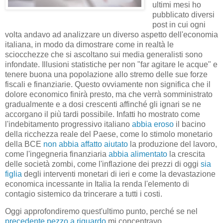
ultimi mesi ho
pubblicato diversi
post in cui ogni
volta andavo ad analizzare un diverso aspetto dell'economia
italiana, in modo da dimostrare come in realtà le
sciocchezze che si ascoltano sui media generalisti sono
infondate. Illusioni statistiche per non "far agitare le acque" e
tenere buona una popolazione allo stremo delle sue forze
fiscali e finanziarie. Questo ovviamente non significa che il
dolore economico finirà presto, ma che verrà somministrato
gradualmente e a dosi crescenti affinché gli ignari se ne
accorgano il più tardi possibile. Infatti ho mostrato come
l'indebitamento progressivo italiano
abbia eroso
il bacino
della ricchezza reale del Paese, come lo stimolo monetario
della BCE
non abbia affatto aiutato
la produzione del lavoro,
come l'ingegneria finanziaria
abbia alimentato
la crescita
delle società zombi, come l'inflazione dei prezzi di oggi
sia
figlia
degli interventi monetari di ieri e come la devastazione
economica incessante in Italia la renda l'elemento di
contagio sistemico da trincerare a tutti i costi.
Oggi approfondiremo quest'ultimo punto, perché se nel
precedente pezzo a riguardo
mi concentravo