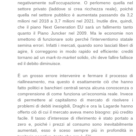
negativamente sull'occupazione. O perlomeno quella nel
settore privato (laddove si crea ricchezza reale), poiché
quella nel settore pubblico è aumentata passando da 3,2
milioni nel 2018 a 3,7 milioni nel 2021. Inutile dire, quindi,
che il piano Next Generation EU sarà un fallimento tanto
quanto il Piano Juncker nel 2009. Ma le economie non
smettono di funzionare solo perché l'interventismo statale
semina errori. Infatti i mercati, quando sono lasciati liberi di
agire, li correggono in modo rapido ed efficiente: crediti
tornano ad un
mark-to-market
solido, chi deve fallire fallisce
ed il debito diminuisce.
È un grosso errore intervenire e fermare il processo di
riallineamento, ma questo è esattamente ciò che hanno
fatto politici e banchieri centrali senza alcuna conoscenza o
comprensione di come funziona un'economia reale. Invece
di permettere al capitalismo di mercato di risolvere i
problemi di debiti inesigibili, Draghi e ora la Lagarde hanno
offerto ciò di cui il mercato aveva meno bisogno: più credito
facile. Il tasso d'interesse di riferimento è stato portato a
zero e, poiché i prezzi al consumo sono inevitabilmente
aumentati, esso è sceso sempre più in profondità in