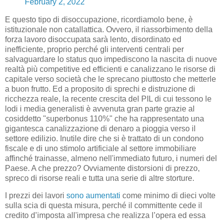
February 2, 2022
E questo tipo di disoccupazione, ricordiamolo bene, è
istituzionale non catallattica. Ovvero, il riassorbimento della
forza lavoro disoccupata sarà lento, disordinato ed
inefficiente, proprio perché gli interventi centrali per
salvaguardare lo status quo impediscono la nascita di nuove
realtà più competitive ed efficienti e canalizzano le risorse di
capitale verso società che le sprecano piuttosto che metterle
a buon frutto. Ed a proposito di sprechi e distruzione di
ricchezza reale, la recente crescita del PIL di cui tessono le
lodi i media generalisti è avvenuta gran parte grazie al
cosiddetto "superbonus 110%" che ha rappresentato una
gigantesca canalizzazione di denaro a pioggia verso il
settore edilizio. Inutile dire che si è trattato di un condono
fiscale e di uno stimolo artificiale al settore immobiliare
affinché trainasse, almeno nell'immediato futuro, i numeri del
Paese. A che prezzo? Ovviamente distorsioni di prezzo,
spreco di risorse reali e tutta una serie di altre storture.
I prezzi dei lavori
sono aumentati
come minimo di dieci volte
sulla scia di questa misura, perché il committente cede il
credito d’imposta all'impresa che realizza l’opera ed essa