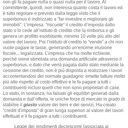
non gli fa pagare nulla o quasi nulla per il lavoro. Al
committente, quindi, non interessa quanto costa il lavoro ed
è tutto regolare e previsto dalla legge visto che il
superbonus è indirizzato a “far investire e migliorare gli
immobili”. L’impresa “riscuote” il credito d’imposta dallo
stato o lo cede all’istituto di credito che la rimborsa e gli
genera un profitto esorbitante, minimo 10 volte più alto del
valore del lavoro. Poi l’istituto di credito lo “vende” a chi non
vuole pagare le tasse, generando un’enorme elusione
fiscale... legalizzata. L’impresa che ha molte richieste,
perché viene stimolata una domanda artificiale attraverso il
superbonus, e dato che verrà pagata dallo stato mediante la
cessione del credito, non è più disposta a realizzare i lavori
accontentandosi del normale guadagno: emette fatture molto
più alte rispetto al costo effettivo e le fa pagare a tutti i
contribuenti inclusi quelli che non sono proprietari di case.
Lo stato, in sostanza, ha falsato gli equilibri generati dalla
domanda e dall’offerta, le uniche forze di mercato in grado di
stabilire il
giusto
valore dei beni e dei servizi. Ha creato
“crediti d'imposta” di gran lunga superiori al valore dei lavori
effettuati e li fa pagare a tutti i contribuenti.
Legge dei rendimenti decrescenti (associata ai