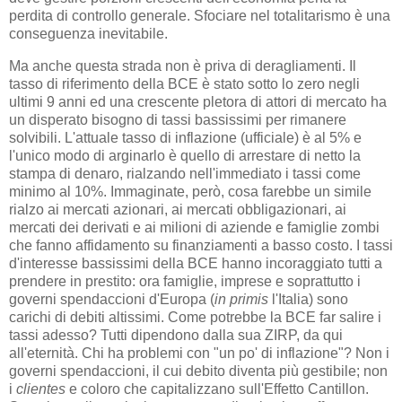
perdita di controllo generale. Sfociare nel totalitarismo è una
conseguenza inevitabile.
Ma anche questa strada non è priva di deragliamenti. Il
tasso di riferimento della BCE è stato sotto lo zero negli
ultimi 9 anni ed una crescente pletora di attori di mercato ha
un disperato bisogno di tassi bassissimi per rimanere
solvibili. L'attuale tasso di inflazione (ufficiale) è al 5% e
l'unico modo di arginarlo è quello di arrestare di netto la
stampa di denaro, rialzando nell'immediato i tassi come
minimo al 10%. Immaginate, però, cosa farebbe un simile
rialzo ai mercati azionari, ai mercati obbligazionari, ai
mercati dei derivati e ai milioni di aziende e famiglie zombi
che fanno affidamento su finanziamenti a basso costo. I tassi
d'interesse bassissimi della BCE hanno incoraggiato tutti a
prendere in prestito: ora famiglie, imprese e soprattutto i
governi spendaccioni d'Europa (
in primis
l'Italia) sono
carichi di debiti altissimi. Come potrebbe la BCE far salire i
tassi adesso? Tutti dipendono dalla sua ZIRP, da qui
all'eternità. Chi ha problemi con "un po' di inflazione"? Non i
governi spendaccioni, il cui debito diventa più gestibile; non
i
clientes
e coloro che capitalizzano sull'Effetto Cantillon.