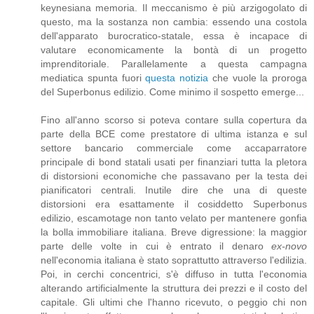
keynesiana memoria. Il meccanismo è più arzigogolato di
questo, ma la sostanza non cambia: essendo una costola
dell'apparato burocratico-statale, essa è incapace di
valutare economicamente la bontà di un progetto
imprenditoriale. Parallelamente a questa campagna
mediatica spunta fuori
questa notizia
che vuole la proroga
del Superbonus edilizio. Come minimo il sospetto emerge...
Fino all'anno scorso si poteva contare sulla copertura da
parte della BCE come prestatore di ultima istanza e sul
settore bancario commerciale come accaparratore
principale di bond statali usati per finanziari tutta la pletora
di distorsioni economiche che passavano per la testa dei
pianificatori centrali. Inutile dire che una di queste
distorsioni era esattamente il cosiddetto Superbonus
edilizio, escamotage non tanto velato per mantenere gonfia
la bolla immobiliare italiana. Breve digressione: la maggior
parte delle volte in cui è entrato il denaro
ex-novo
nell'economia italiana è stato soprattutto attraverso l'edilizia.
Poi, in cerchi concentrici, s'è diffuso in tutta l'economia
alterando artificialmente la struttura dei prezzi e il costo del
capitale. Gli ultimi che l'hanno ricevuto, o peggio chi non