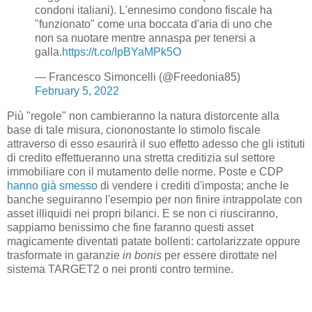
condoni italiani). L'ennesimo condono fiscale ha
"funzionato" come una boccata d'aria di uno che
non sa nuotare mentre annaspa per tenersi a
galla.
https://t.co/IpBYaMPk5O
— Francesco Simoncelli (@Freedonia85)
February 5, 2022
Più "regole" non cambieranno la natura distorcente alla
base di tale misura, ciononostante lo stimolo fiscale
attraverso di esso esaurirà il suo effetto adesso che gli istituti
di credito effettueranno una stretta creditizia sul settore
immobiliare con il mutamento delle norme. Poste e CDP
hanno già smesso
di vendere i crediti d'imposta; anche le
banche seguiranno l'esempio per non finire intrappolate con
asset illiquidi nei propri bilanci. E se non ci riusciranno,
sappiamo benissimo che fine faranno questi asset
magicamente diventati patate bollenti: cartolarizzate oppure
trasformate in garanzie
in bonis
per essere dirottate nel
sistema TARGET2 o nei pronti contro termine.