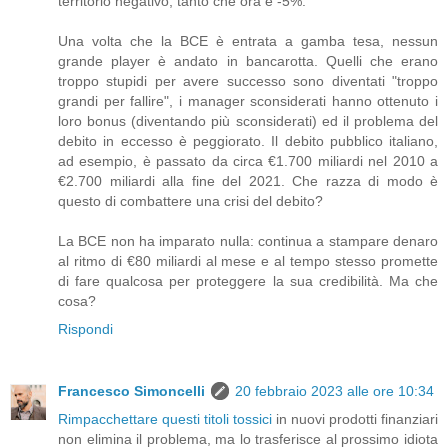
territorio negativo, tanto che ora è -5%.
Una volta che la BCE è entrata a gamba tesa, nessun
grande player è andato in bancarotta. Quelli che erano
troppo stupidi per avere successo sono diventati "troppo
grandi per fallire", i manager sconsiderati hanno ottenuto i
loro bonus (diventando più sconsiderati) ed il problema del
debito in eccesso è peggiorato. Il debito pubblico italiano,
ad esempio, è passato da circa €1.700 miliardi nel 2010 a
€2.700 miliardi alla fine del 2021. Che razza di modo è
questo di combattere una crisi del debito?
La BCE non ha imparato nulla: continua a stampare denaro
al ritmo di €80 miliardi al mese e al tempo stesso promette
di fare qualcosa per proteggere la sua credibilità. Ma che
cosa?
Rispondi
Francesco Simoncelli
20 febbraio 2023 alle ore 10:34
Rimpacchettare questi titoli tossici
in nuovi prodotti finanziari
non elimina il problema, ma lo trasferisce al prossimo idiota