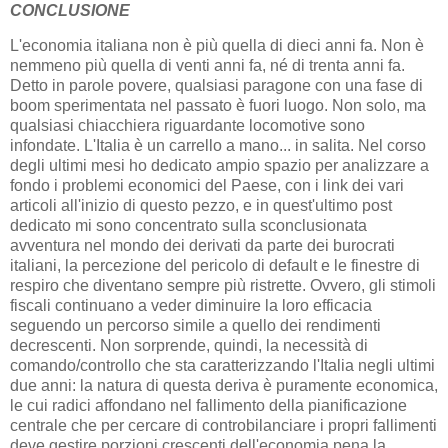
CONCLUSIONE
L'economia italiana non è più quella di dieci anni fa. Non è
nemmeno più quella di venti anni fa, né di trenta anni fa.
Detto in parole povere, qualsiasi paragone con una fase di
boom sperimentata nel passato è fuori luogo. Non solo, ma
qualsiasi chiacchiera riguardante locomotive sono
infondate. L'Italia è un carrello a mano... in salita. Nel corso
degli ultimi mesi ho dedicato ampio spazio per analizzare a
fondo i problemi economici del Paese, con i link dei vari
articoli all'inizio di questo pezzo, e in quest'ultimo post
dedicato mi sono concentrato sulla sconclusionata
avventura nel mondo dei derivati da parte dei burocrati
italiani, la percezione del pericolo di default e le finestre di
respiro che diventano sempre più ristrette. Ovvero, gli stimoli
fiscali continuano a veder diminuire la loro efficacia
seguendo un percorso simile a quello dei rendimenti
decrescenti. Non sorprende, quindi, la necessità di
comando/controllo che sta caratterizzando l'Italia negli ultimi
due anni: la natura di questa deriva è puramente economica,
le cui radici affondano nel fallimento della pianificazione
centrale che per cercare di controbilanciare i propri fallimenti
deve gestire porzioni crescenti dell'economia pena la