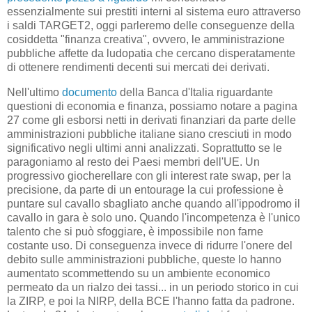
essenzialmente sui prestiti interni al sistema euro attraverso
i saldi TARGET2, oggi parleremo delle conseguenze della
cosiddetta "finanza creativa", ovvero, le amministrazione
pubbliche affette da ludopatia che cercano disperatamente
di ottenere rendimenti decenti sui mercati dei derivati.
Nell'ultimo
documento
della Banca d'Italia riguardante
questioni di economia e finanza, possiamo notare a pagina
27 come gli esborsi netti in derivati finanziari da parte delle
amministrazioni pubbliche italiane siano cresciuti in modo
significativo negli ultimi anni analizzati. Soprattutto se le
paragoniamo al resto dei Paesi membri dell'UE. Un
progressivo giocherellare con gli interest rate swap, per la
precisione, da parte di un entourage la cui professione è
puntare sul cavallo sbagliato anche quando all'ippodromo il
cavallo in gara è solo uno. Quando l'incompetenza è l'unico
talento che si può sfoggiare, è impossibile non farne
costante uso. Di conseguenza invece di ridurre l'onere del
debito sulle amministrazioni pubbliche, queste lo hanno
aumentato scommettendo su un ambiente economico
permeato da un rialzo dei tassi... in un periodo storico in cui
la ZIRP, e poi la NIRP, della BCE l'hanno fatta da padrone.