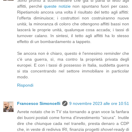
Sono pronto a scommettere che già si parla di tetto agli
affitti, perché
queste notizie
non spuntano fuori per caso.
Ripetiamolo ancora una volta il risultato del tetto agli affitti:
l'offerta diminuisce; i costruttori non costruiranno nuove
unità; la minoranza di coloro che ottengono affitti bassi non
lascerà le proprie unità, qualunque cosa accada; i tassi di
turnover calano. In sintesi, il tetto agli affitti ha lo stesso
effetto di un bombardamento a tappeto.
Se ancora non è chiaro, questo è l'ennesimo
reminder
che
c'è una guerra, sì, ma contro la proprietà privata degli
europei. E con i tassi di possesso in Italia, suddetta guerra
si sta concentrando nel settore immobiliare in particolar
modo.
Rispondi
Francesco Simoncelli
9 novembre 2023 alle ore 10:51
Avrete notato che in TV sta tornando a gran voce la fanfara
dei buoni postali come forma d'investimento "sicura". Inutile
dire che chiunque cada nel tranello, presta denaro a CDP
che, in veste di rediviva IRI, finanzia progetti
shovel-ready
di