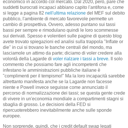
economico in accordo col mercato. Dal 2020, però, pare che
suddetti burocrati incapaci abbiano capito l'antifona e, come
si legge a pagina 82
nell'ultima relazione
del MEF sul debito
pubblico, l'ambiente di mercato favorevole permette un
cambio di prospettiva. Ovvero, adesso puntano sui tassi
bassi per sempre e rimodulano quindi le loro scommesse
sui derivati. Spesso e volentieri sulle pagine di questo blog
avete trovato spiegazioni ed analisi sulla trappola "Inflate or
die" in cui si trovano le banche centrali del mondo, ma
lasciamole un attimo da parte; diciamo di voler credere alla
volontà della Lagarde di
voler rialzare i tassi a breve
. Il solo
commento che possiamo fare agli incompetenti che
infestano le amministrazioni pubbliche italiane è
"complimenti per il tempismo!" Ma la loro incapacità sarebbe
altrettanto manifesta anche se la Lagarde non facesse
niente e Powell invece seguisse come annunciato il
percorso di normalizzazione dei tassi; se questa gente crede
di vivere in un'economia mondiale a compartimenti stagni si
sbaglia di grosso. Le decisioni della FED si
ripercuoterebbero inevitabilmente anche sulle sponde
europee.
Non sorprende, quindi, che i credit default swap legati