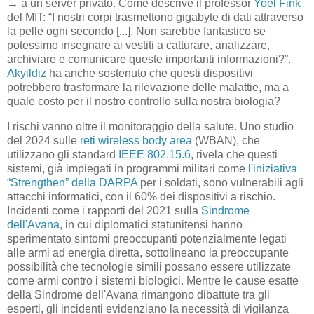
→ a un server privato. Come descrive il professor
Yoel Fink
del MIT: “I nostri corpi trasmettono gigabyte di dati attraverso
la pelle ogni secondo [...]. Non sarebbe fantastico se
potessimo insegnare ai vestiti a catturare, analizzare,
archiviare e comunicare queste importanti informazioni?”.
Akyildiz
ha anche sostenuto che questi dispositivi
potrebbero trasformare la rilevazione delle malattie, ma a
quale costo per il nostro controllo sulla nostra biologia?
I rischi vanno oltre il monitoraggio della salute. Uno studio
del 2024 sulle
reti wireless body area
(WBAN), che
utilizzano gli standard
IEEE 802.15.6
, rivela che questi
sistemi, già impiegati in programmi militari come
l'iniziativa
“Strengthen” della DARPA
per i soldati, sono vulnerabili agli
attacchi informatici, con il 60% dei dispositivi a rischio.
Incidenti come i rapporti del 2021 sulla
Sindrome
dell'Avana
, in cui diplomatici statunitensi hanno
sperimentato sintomi preoccupanti potenzialmente legati
alle armi ad energia diretta, sottolineano la preoccupante
possibilità che tecnologie simili possano essere utilizzate
come armi contro i sistemi biologici. Mentre le cause esatte
della Sindrome dell'Avana rimangono dibattute tra gli
esperti, gli incidenti evidenziano la necessità di vigilanza