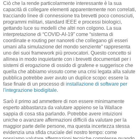
Ciò che la rende particolarmente interessante è la sua
capacità di collegare elementi apparentemente non correlati,
tracciando linee di connessione tra brevetti poco conosciuti,
programmi militari, standard IEEE e processi biologici,
gettando luce su modelli che altri non colgono. La sua
interpretazione di “COVID-AI-19” come “sistema di
coordinate e routing per nanoreti che collegano gli esseri
umani alla simulazione del mondo senziente” rappresenta
uno dei suoi framework più provocatori. Questo concetto si
allinea in modo inquietante con i brevetti documentati per i
sistemi di erogazione di ossido di grafene e suggerisce che
quella che abbiamo vissuto come una crisi legata alla salute
pubblica potrebbe aver avuto un duplice scopo: essere la
fase finale di un processo di
installazione di software per
l'integrazione biodigitale
.
Sarò il primo ad ammettere di non essere minimamente
esperto abbastanza da valutare appieno se la Wallace
sappia di cosa stia parlando. Potrebbe avere intuizioni
uniche o avanzare affermazioni difficili da valutare per la
maggior parte delle persone, ma questa incertezza stessa
evidenzia una sfida cruciale del nostro tempo: come
possiamo valutare affermazioni tecniche complesse quando