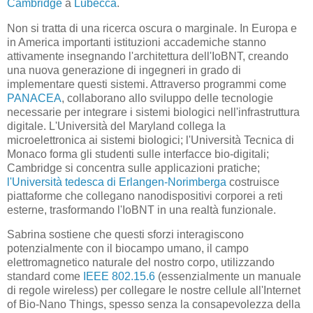
Cambridge
a
Lubecca
.
Non si tratta di una ricerca oscura o marginale. In Europa e
in America importanti istituzioni accademiche stanno
attivamente insegnando l'architettura dell'IoBNT, creando
una nuova generazione di ingegneri in grado di
implementare questi sistemi. Attraverso programmi come
PANACEA
, collaborano allo sviluppo delle tecnologie
necessarie per integrare i sistemi biologici nell'infrastruttura
digitale. L'Università del Maryland collega la
microelettronica ai sistemi biologici; l'Università Tecnica di
Monaco forma gli studenti sulle interfacce bio-digitali;
Cambridge si concentra sulle applicazioni pratiche;
l'Università tedesca di Erlangen-Norimberga
costruisce
piattaforme che collegano nanodispositivi corporei a reti
esterne, trasformando l'IoBNT in una realtà funzionale.
Sabrina sostiene che questi sforzi interagiscono
potenzialmente con il biocampo umano, il campo
elettromagnetico naturale del nostro corpo, utilizzando
standard come
IEEE 802.15.6
(essenzialmente un manuale
di regole wireless) per collegare le nostre cellule all'Internet
of Bio-Nano Things, spesso senza la consapevolezza della