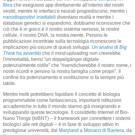
fibra
che eseguono app direttamente all'interno dei nostri
vestiti, mentre le interfacce neurali progrediscono, mentre i
nanodispositivi iniettabili
diventano realtà e mentre i
database genetici si espandono, dobbiamo riconoscere che
ciò che è in gioco è il nostro sistema nervoso, le nostre
cellule, il nostro DNA, la nostra mente. Persino le
pubblicazioni incentrate sulla tecnologia riconoscono le
implicazioni più oscure di questi sviluppi.
Un'analisi di
Big
Think
ha avvertito
che il
mind-uploading
non creerebbe
l'immortalità, bensì “un doppelgänger digitale
potenzialmente ostile” che “rivendicherebbe il nostro nome, i
nostri ricordi e persino la nostra famiglia come propri”. Il
confine tra potenziamento e sostituzione si fa sempre più
labile.
Mentre molti potrebbero liquidare il concetto di biologia
programmabile come fantascienza, importanti istituzioni
accademiche in tutto il mondo stanno già insegnando e
sviluppando queste tecnologie. Il cosiddetto Internet of Bio-
Nano Things (IoBNT) – il framework per connettere i sistemi
biologici alle reti digitali – è in fase di sviluppo attivo in
prestigiose università, dal
Maryland
a
Monaco di Baviera
, da