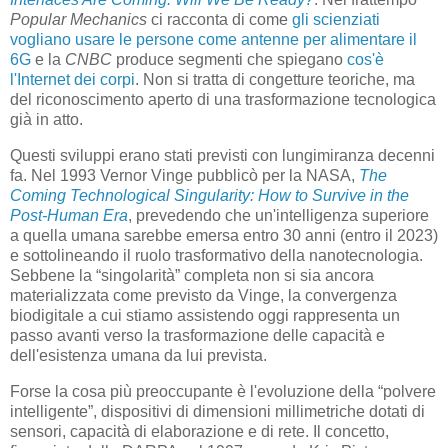
Popular Mechanics
ci racconta di come
gli scienziati
vogliano usare le persone come antenne per alimentare il
6G
e la
CNBC
produce segmenti che spiegano
cos'è
l'Internet dei corpi
. Non si tratta di congetture teoriche, ma
del riconoscimento aperto di una trasformazione tecnologica
già in atto.
Questi sviluppi erano stati previsti con lungimiranza decenni
fa. Nel 1993 Vernor Vinge pubblicò per la NASA,
The
Coming Technological Singularity: How to Survive in the
Post-Human Era
, prevedendo che un'intelligenza superiore
a quella umana sarebbe emersa entro 30 anni (entro il 2023)
e sottolineando il ruolo trasformativo della nanotecnologia.
Sebbene la “singolarità” completa non si sia ancora
materializzata come previsto da Vinge, la convergenza
biodigitale a cui stiamo assistendo oggi rappresenta un
passo avanti verso la trasformazione delle capacità e
dell'esistenza umana da lui prevista.
Forse la cosa più preoccupante è l'evoluzione della “polvere
intelligente”, dispositivi di dimensioni millimetriche dotati di
sensori, capacità di elaborazione e di rete. Il concetto,