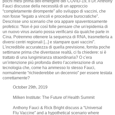
pochi mesi prima dell'emergere del COVID-19, il Dr. Anthony
Fauci discusse della necessità di un approccio
“completamente dirompente” allo sviluppo di vaccini, che
non fosse “legato a vincoli e procedure burocratiche”.
Descrisse uno scenario che ora appare spaventosamente
profetico: “Non è poi così folle pensare che un'epidemia di
un nuovo virus aviario possa verificarsi da qualche parte in
Cina. Potremmo ottenere la sequenza di RNA, trasmetterla a
diversi centri regionali [...] e stampare quei vaccini”.
L'incredibile accuratezza di quella previsione, fornita poche
settimane prima che diventasse realtà, ci fa chiedere: si è
trattato di una lungimiranza straordinaria? O c'era
un'intenzione più profonda dietro l'accelerazione di una
tecnologia che, come ha ammesso lo stesso Fauci,
normalmente “richiederebbe un decennio” per essere testata
correttamente?
October 29th, 2019
Milken Institute: The Future of Health Summit
Anthony Fauci & Rick Bright discuss a “Universal
Flu Vaccine” and a hypothetical scenario where