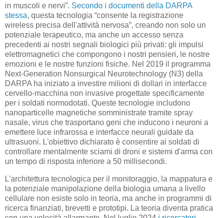
in muscoli e nervi”.
Secondo i documenti della DARPA
stessa
, questa tecnologia “consente la registrazione
wireless precisa dell'attività nervosa”, creando non solo un
potenziale terapeutico, ma anche un accesso senza
precedenti ai nostri segnali biologici più privati: gli impulsi
elettromagnetici che compongono i nostri pensieri, le nostre
emozioni e le nostre funzioni fisiche. Nel 2019 il programma
Next-Generation Nonsurgical Neurotechnology (N3) della
DARPA ha iniziato a investire milioni di dollari in interfacce
cervello-macchina non invasive progettate specificamente
per i soldati normodotati. Queste tecnologie includono
nanoparticelle magnetiche somministrate tramite spray
nasale, virus che trasportano geni che inducono i neuroni a
emettere luce infrarossa e interfacce neurali guidate da
ultrasuoni. L'obiettivo dichiarato è consentire ai soldati di
controllare mentalmente sciami di droni e sistemi d'arma con
un tempo di risposta inferiore a 50 millisecondi.
L'architettura tecnologica per il monitoraggio, la mappatura e
la potenziale manipolazione della biologia umana a livello
cellulare non esiste solo in teoria, ma anche in programmi di
ricerca finanziati, brevetti e prototipi. La teoria diventa pratica
con una velocità allarmante. Nel luglio 2024
i ricercatori