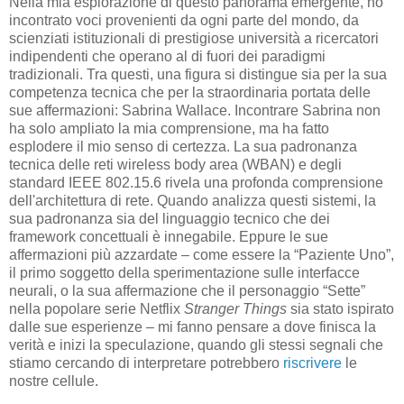
Nella mia esplorazione di questo panorama emergente, ho
incontrato voci provenienti da ogni parte del mondo, da
scienziati istituzionali di prestigiose università a ricercatori
indipendenti che operano al di fuori dei paradigmi
tradizionali. Tra questi, una figura si distingue sia per la sua
competenza tecnica che per la straordinaria portata delle
sue affermazioni: Sabrina Wallace. Incontrare Sabrina non
ha solo ampliato la mia comprensione, ma ha fatto
esplodere il mio senso di certezza. La sua padronanza
tecnica delle reti wireless body area (WBAN) e degli
standard IEEE 802.15.6 rivela una profonda comprensione
dell'architettura di rete. Quando analizza questi sistemi, la
sua padronanza sia del linguaggio tecnico che dei
framework concettuali è innegabile. Eppure le sue
affermazioni più azzardate – come essere la “Paziente Uno”,
il primo soggetto della sperimentazione sulle interfacce
neurali, o la sua affermazione che il personaggio “Sette”
nella popolare serie Netflix
Stranger Things
sia stato ispirato
dalle sue esperienze – mi fanno pensare a dove finisca la
verità e inizi la speculazione, quando gli stessi segnali che
stiamo cercando di interpretare potrebbero
riscrivere
le
nostre cellule.