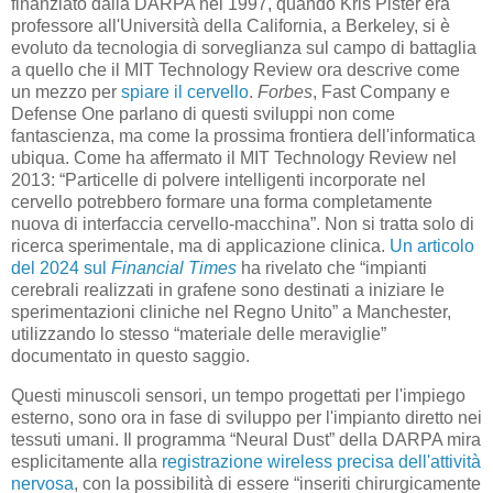
finanziato dalla DARPA nel 1997, quando Kris Pister era
professore all'Università della California, a Berkeley, si è
evoluto da tecnologia di sorveglianza sul campo di battaglia
a quello che il MIT Technology Review ora descrive come
un mezzo per
spiare il cervello
.
Forbes
, Fast Company e
Defense One parlano di questi sviluppi non come
fantascienza, ma come la prossima frontiera dell'informatica
ubiqua. Come ha affermato il MIT Technology Review nel
2013: “Particelle di polvere intelligenti incorporate nel
cervello potrebbero formare una forma completamente
nuova di interfaccia cervello-macchina”. Non si tratta solo di
ricerca sperimentale, ma di applicazione clinica.
Un articolo
del 2024 sul
Financial Times
ha rivelato che “impianti
cerebrali realizzati in grafene sono destinati a iniziare le
sperimentazioni cliniche nel Regno Unito” a Manchester,
utilizzando lo stesso “materiale delle meraviglie”
documentato in questo saggio.
Questi minuscoli sensori, un tempo progettati per l'impiego
esterno, sono ora in fase di sviluppo per l'impianto diretto nei
tessuti umani. Il programma “Neural Dust” della DARPA mira
esplicitamente alla
registrazione wireless precisa dell'attività
nervosa
, con la possibilità di essere “inseriti chirurgicamente