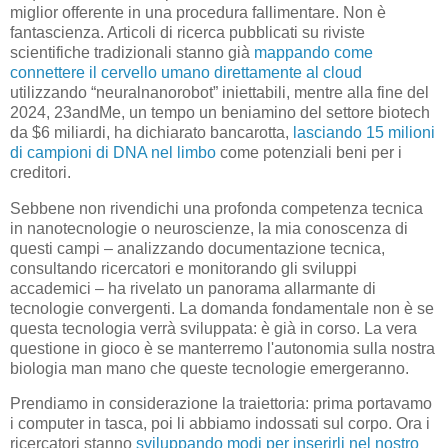
miglior offerente in una procedura fallimentare. Non è
fantascienza. Articoli di ricerca pubblicati su riviste
scientifiche tradizionali stanno già
mappando come
connettere il cervello umano direttamente al cloud
utilizzando “neuralnanorobot” iniettabili, mentre alla fine del
2024, 23andMe, un tempo un beniamino del settore biotech
da $6 miliardi, ha dichiarato bancarotta,
lasciando 15 milioni
di campioni di DNA nel limbo
come potenziali beni per i
creditori.
Sebbene non rivendichi una profonda competenza tecnica
in nanotecnologie o neuroscienze, la mia conoscenza di
questi campi – analizzando documentazione tecnica,
consultando ricercatori e monitorando gli sviluppi
accademici – ha rivelato un panorama allarmante di
tecnologie convergenti. La domanda fondamentale non è se
questa tecnologia verrà sviluppata: è già in corso. La vera
questione in gioco è se manterremo l'autonomia sulla nostra
biologia man mano che queste tecnologie emergeranno.
Prendiamo in considerazione la traiettoria: prima portavamo
i computer in tasca, poi li abbiamo indossati sul corpo. Ora i
ricercatori stanno
sviluppando modi per inserirli nel nostro