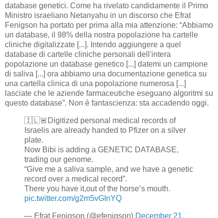
database genetici. Come ha rivelato candidamente il Primo
Ministro israeliano Netanyahu in un discorso che Efrat
Fenigson ha portato per prima alla mia attenzione: “Abbiamo
un database, il 98% della nostra popolazione ha cartelle
cliniche digitalizzate [...]. Intendo aggiungere a quel
database di cartelle cliniche personali dell'intera
popolazione un database genetico [...] datemi un campione
di saliva [...] ora abbiamo una documentazione genetica su
una cartella clinica di una popolazione numerosa [...]
lasciate che le aziende farmaceutiche eseguano algoritmi su
questo database”. Non è fantascienza: sta accadendo oggi.
🇮🇱🚨Digitized personal medical records of
Israelis are already handed to Pfizer on a silver
plate.
Now Bibi is adding a GENETIC DATABASE,
trading our genome.
“Give me a saliva sample, and we have a genetic
record over a medical record”.
There you have it,out of the horse’s mouth.
pic.twitter.com/g2m5vGInYQ
— Efrat Fenigson (@efenigson)
December 21,