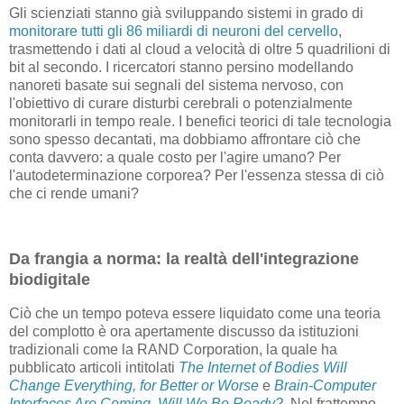
Gli scienziati stanno già sviluppando sistemi in grado di
monitorare tutti gli 86 miliardi di neuroni del cervello
,
trasmettendo i dati al cloud a velocità di oltre 5 quadrilioni di
bit al secondo. I ricercatori stanno persino modellando
nanoreti basate sui segnali del sistema nervoso, con
l'obiettivo di curare disturbi cerebrali o potenzialmente
monitorarli in tempo reale. I benefici teorici di tale tecnologia
sono spesso decantati, ma dobbiamo affrontare ciò che
conta davvero: a quale costo per l'agire umano? Per
l'autodeterminazione corporea? Per l'essenza stessa di ciò
che ci rende umani?
Da frangia a norma: la realtà dell'integrazione
biodigitale
Ciò che un tempo poteva essere liquidato come una teoria
del complotto è ora apertamente discusso da istituzioni
tradizionali come la RAND Corporation, la quale ha
pubblicato articoli intitolati
The Internet of Bodies Will
Change Everything, for Better or Worse
e
Brain-Computer
Interfaces Are Coming. Will We Be Ready?
. Nel frattempo