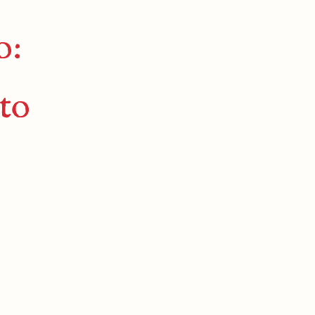
o:
to