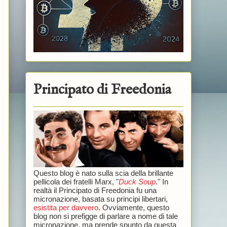
Principato di Freedonia
Questo blog è nato sulla scia della brillante
pellicola dei fratelli Marx, "
Duck Soup
." In
realtà il Principato di Freedonia fu una
micronazione, basata su principi libertari,
esistita per davvero
. Ovviamente, questo
blog non si prefigge di parlare a nome di tale
micronazione, ma prende spunto da questa