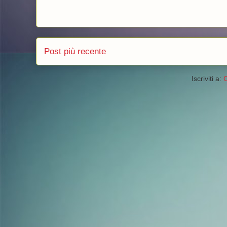
Post più recente
Iscriviti a:
C