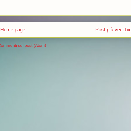
Home page
Post più vecchi
ommenti sul post (Atom)