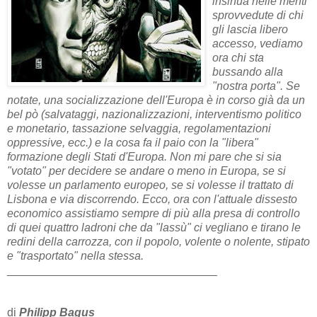
insinua nelle menti
sprovvedute di chi
gli lascia libero
accesso, vediamo
ora chi sta
bussando alla
"nostra porta". Se
notate, una socializzazione dell'Europa è in corso già da un
bel pò (salvataggi, nazionalizzazioni, interventismo politico
e monetario, tassazione selvaggia, regolamentazioni
oppressive, ecc.) e la cosa fa il paio con la "libera"
formazione degli Stati d'Europa. Non mi pare che si sia
"votato" per decidere se andare o meno in Europa, se si
volesse un parlamento europeo, se si volesse il trattato di
Lisbona e via discorrendo. Ecco, ora con l'attuale dissesto
economico assistiamo sempre di più alla presa di controllo
di quei quattro ladroni che da "lassù" ci vegliano e tirano le
redini della carrozza, con il popolo, volente o nolente, stipato
e "trasportato" nella stessa.
_________________________________
di
Philipp Bagus