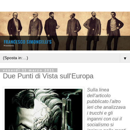
▼
venerdì 11 marzo 2011
Due Punti di Vista sull'Europa
Sulla linea
dell'articolo
pubblicato l'altro
ieri che analizzava
i trucchi e gli
inganni con cui il
socialismo si