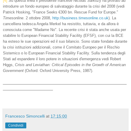
[4]
Su questa linea il presidente francese Nicolas Sarkozy ha provato ad
introdurre un fondo europeo di salvataggio durante la crisi del 2008 (vedi
Patrick Hosking, "France Seeks €300 bn. Rescue Fund for Europe."
Timesonline
. 2 ottobre 2008,
http://business.timesonline.co.uk
). La
cancelliera tedesca Angela Merkel ha resistito, tuttavia, e da allora è
conosciuta come "Madame No". La recente crisi è stata anche usata per
stabilire lo European Financial Stability Facility (EFSF), con cui la BCE
ha esteso le sue operazioni ed il suo bilancio. Sono state fondate durante
la crisi istituzioni addizionali, come il Comitato Europeo per il Rischio
Sistemico o lo European Financial Stability Facility. Sulla tendenza degli
Stati ad espandere il loro potere in situazioni d'emergenza vedi Robert
Higgs,
Crisis and Leviathan: Critical Episodes in the Growth of American
Government
(Oxford: Oxford University Press, 1987).
_______________________________________________
___________________
Francesco Simoncelli
at
17:15:00
Condividi