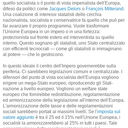
quello socialista o il punto di vista imperialista dell'Europa,
difeso da politici come
Jacques Delors
o
François Mitterand
.
Una coalizione di interessi statalisti delle cerchia
nazionalista, socialista e conservatrice fa quello che può per
far avanzare il proprio programma. Vuole trasformare
l'Unione Europea in un impero o in una fortezza:
protezionista sul fronte estero ed interventista su quello
interno. Questo sognano gli statalisti, uno Stato centralizzato
con efficienti tecnocrati — come gli statalisti si immaginano
al potere — che lo gestiscono.
In questo ideale il centro dell'Impero governerebbe sulla
periferia. Ci sarebbero legislazioni comuni e centralizzate. I
difensori del punto di vista socialista dell'Europa vogliono
erigere un mega-Stato europeo, riproducendo gli Stati-
nazione a livello europeo. Vogliono un welfare state
europeo che fornirebbe redistribuzione, regolamentazione
ed armonizzazione della legislazione all'interno dell'Europa.
L'armonizzazione delle tasse e delle regolamentazioni
sociali sarebbero portati ai massimi livelli. Se l'
imposta sul
valore aggiunto
è tra il 25 ed il 15% nell'Unione Europea, i
socialisti la armonizzerebbero al 25% in tutti i paesi. Tale