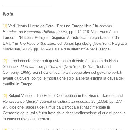
___________________
Note
[1]
Vedi Jesús Huerta de Soto, "Por una Europa libre," in
Nuevos
Estudios de Economía Política
(2005), pp. 214-216. Vedi Hans Albin
Larsson, "National Policy in Disguise: A Historical Interpretation of the
EMU," in
The Price of the Euro
, ed. Jonas Ljundberg (New York: Palgrace
MacMillan, 2004), pp. 143–70, sulle due alternative per l'Europa.
[2]
Il fondamento teorico di questo punto di vista è spiegato da Hans
Sennholz,
How can Europe Survive
(New York: D. Van Nostrand
Company, 1955). Sennholz critica i piani cooperativi del governo portati
avanti da diversi politici e mostra che solo la libertà elimina la causa dei
conflitti in Europa.
[3]
Roland Vaubel, "The Role of Competition in the Rise of Baroque and
Renaissance Music,"
Journal of Cultural Economics
25 (2005): pp. 277–
97, dice che l'ascesa della musica Barocca e Rinascimentale in
Germania ed in Italia è risultata dalla decentralizzazione di questi paesi e
la consecutiva concorrenza.