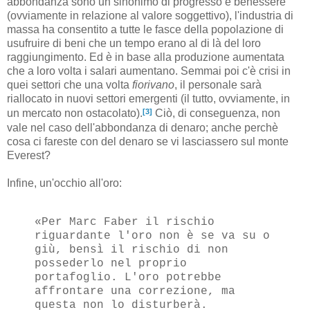
abbondanza sono un sinonimo di progresso e benessere
(ovviamente in relazione al valore soggettivo), l'industria di
massa ha consentito a tutte le fasce della popolazione di
usufruire di beni che un tempo erano al di là del loro
raggiungimento. Ed è in base alla produzione aumentata
che a loro volta i salari aumentano. Semmai poi c'è crisi in
quei settori che una volta
fiorivano
, il personale sarà
riallocato in nuovi settori emergenti (il tutto, ovviamente, in
[3]
un mercato non ostacolato).
Ciò, di conseguenza, non
vale nel caso dell'abbondanza di denaro; anche perchè
cosa ci fareste con del denaro se vi lasciassero sul monte
Everest?
Infine, un'occhio all'oro:
«Per Marc Faber il rischio
riguardante l'oro non è se va su o
giù, bensì il rischio di non
possederlo nel proprio
portafoglio. L'oro potrebbe
affrontare una correzione, ma
questa non lo disturberà.