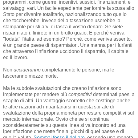
programmi, come guerre, incentivi, sussidi, finanziamenti e
salvataggi vari. Un facile espediente per fornire la scusa allo
Stato per divenire totalitario, nazionalizzando tutto quello
che toccherebbe. Invece della tassazione userebbe la
stampante per sfilarvi di tasca il vostro denaro. Se siete
risparmiatori, finirete in un brutto guaio. E perchè veniva
"lodata" l'italia, ad esempio? Perchè, come veniva asserito,
è un grande paese di risparmiatori. Una manna per i furfanti
che attraverso l'inflazione uccidono il risparmio, il capitale
ed il lavoro.
Non
uccideranno
completamente le persone, ma le
lasceranno mezze morte.
Ma le subdole svalutazioni che creano inflazione sono
implementate per rendere più
competitivi
determinati paesi a
scapito di altri. Un vantaggio scorretto che costringe anche
le altre nazioni ad impantanarsi in questa spirale di
svalutazione della propria moneta per restare competitivi sul
mercato internazionale. Ovvio che se si continua
sconsideratamente su questa linea si va incontro ad una
iperinflazione che mette fine ai giochi di quel paese e di
quella valuta.
Semmai fosse il dollaro
, essendo una moneta