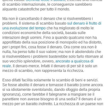
di scambio internazionale, le conseguenze sarebbero
alquanto catastrofiche per tutto il mondo.
Ma non è cancellando il denaro che si risolverebbero i
problemi. Il sistema di scambio basato
sul denaro è frutto di
una evoluzione del tempo
che ha migliorato di molto le
condizioni economiche della società, basata sulle
interazioni degli uomini. Fino a quando qualcuno non ha
approfittato della sua posizione di monopolio ed ha distorto,
per i propri fini, cosa fosse il denaro. Ora come ora non è
nulla, ha perso tutto il suo valore; ma non è abolendolo che
si risolverebbero i problemi basterebbe solo farlo ritornare al
suo vecchio
splendore
, ovvero,
ancorato a qualcosa di
reale
. Il denaro-merce. Infatti il denaro di per sè è solo un
mezzo di scambio, non rappresenta la ricchezza.
Esso difatti facilita solamente lo scambio di beni e servizi.
Se fosse abolito il denaro e tornasse il baratto (come ancora
si va idiotamente sventolando, dando sfoggio della propria
ignoranza), come farebbe il falegname a mangiare se il
panettiere non avesse bisogno di una sedia? Il denaro è un
mezzo per un baratto
indiretto
. La ricchezza di un paese non