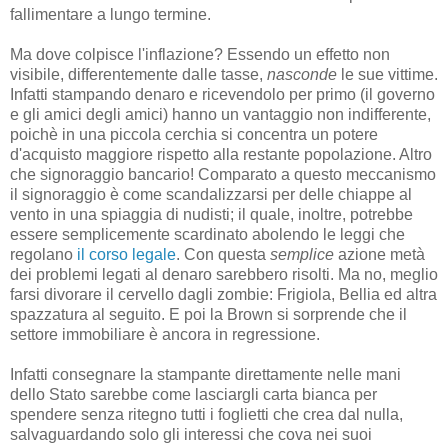
fallimentare a lungo termine.
Ma dove colpisce l'inflazione? Essendo un effetto non
visibile, differentemente dalle tasse,
nasconde
le sue vittime.
Infatti stampando denaro e ricevendolo per primo (il governo
e gli amici degli amici) hanno un vantaggio non indifferente,
poichè in una piccola cerchia si concentra un potere
d'acquisto maggiore rispetto alla restante popolazione. Altro
che signoraggio bancario! Comparato a questo meccanismo
il signoraggio è come scandalizzarsi per delle chiappe al
vento in una spiaggia di nudisti; il quale, inoltre, potrebbe
essere semplicemente scardinato abolendo le leggi che
regolano
il corso legale
. Con questa
semplice
azione metà
dei problemi legati al denaro sarebbero risolti. Ma no, meglio
farsi divorare il cervello dagli zombie: Frigiola, Bellia ed altra
spazzatura al seguito. E poi la Brown si sorprende che il
settore immobiliare è ancora in regressione.
Infatti consegnare la stampante direttamente nelle mani
dello Stato sarebbe come lasciargli carta bianca per
spendere senza ritegno tutti i foglietti che crea dal nulla,
salvaguardando solo gli interessi che cova nei suoi