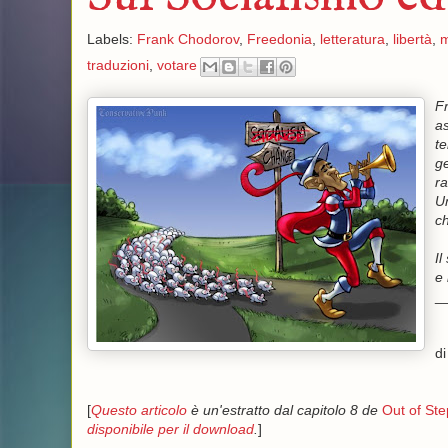
Labels:
Frank Chodorov
,
Freedonia
,
letteratura
,
libertà
,
m
traduzioni
,
votare
Fr
as
te
ge
ra
Un
ch
Il
e 
_
d
[
Questo articolo
è un'estratto dal capitolo 8 de
Out of Ste
disponibile per il download
.
]