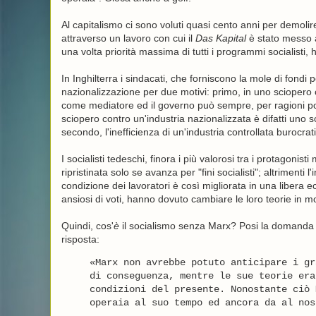
Al capitalismo ci sono voluti quasi cento anni per demolir
attraverso un lavoro con cui il
Das Kapital
è stato messo a
una volta priorità massima di tutti i programmi socialisti, 
In Inghilterra i sindacati, che forniscono la mole di fondi
nazionalizzazione per due motivi: primo, in uno sciopero 
come mediatore ed il governo può sempre, per ragioni pol
sciopero contro un'industria nazionalizzata è difatti uno sci
secondo, l'inefficienza di un'industria controllata burocr
I socialisti tedeschi, finora i più valorosi tra i protagoni
ripristinata solo se avanza per "fini socialisti"; altrimenti 
condizione dei lavoratori è così migliorata in una libera
ansiosi di voti, hanno dovuto cambiare le loro teorie in mo
Quindi, cos'
è
il socialismo senza Marx? Posi la domanda ad
risposta:
«Marx non avrebbe potuto anticipare i gr
di conseguenza, mentre le sue teorie era
condizioni del presente. Nonostante ciò 
operaia al suo tempo ed ancora da al nos