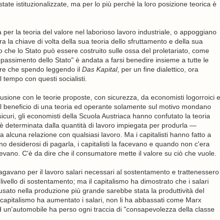
te istituzionalizzate, ma per lo più perchè la loro posizione teorica è
er la teoria del valore nel laborioso lavoro industriale, o appoggiano
ra la chiave di volta della sua teoria dello sfruttamento e della sua
 che lo Stato può essere costruito sulle ossa del proletariato, come
'appassimento dello Stato" è andata a farsi benedire insieme a tutte le
 ore che spendo leggendo il
Das Kapital
, per un fine dialettico, ora
tempo con questi socialisti.
sione con le teorie proposte, con sicurezza, da economisti logorroici 
nza il beneficio di una teoria ed operante solamente sul motivo mondano
icuri, gli economisti della Scuola Austriaca hanno confutato la teoria
 è determinata dalla quantità di lavoro impiegata per produrla —
alcuna relazione con qualsiasi lavoro. Ma i capitalisti hanno fatto a
desiderosi di pagarla, i capitalisti la facevano e quando non c'era
no. C'è da dire che il consumatore mette il valore su ciò che vuole.
pagavano per il lavoro salari necessari al sostentamento e trattenessero
 livello di sostentamento; ma il capitalismo ha dimostrato che i salari
usato nella produzione più grande sarebbe stata la produttività del
 capitalismo ha aumentato i salari, non li ha abbassati come Marx
ed un'automobile ha perso ogni traccia di "consapevolezza della classe