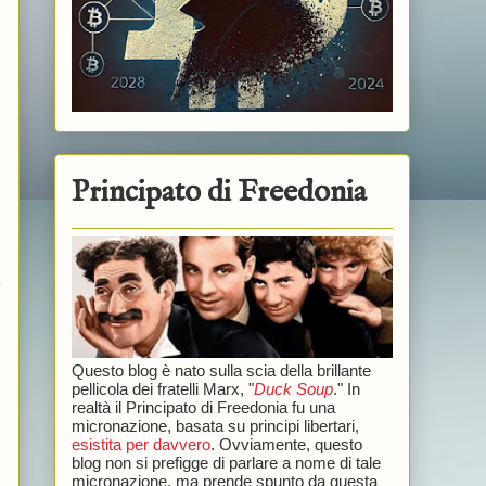
Principato di Freedonia
à
Questo blog è nato sulla scia della brillante
pellicola dei fratelli Marx, "
Duck Soup
." In
realtà il Principato di Freedonia fu una
micronazione, basata su principi libertari,
esistita per davvero
. Ovviamente, questo
blog non si prefigge di parlare a nome di tale
micronazione, ma prende spunto da questa