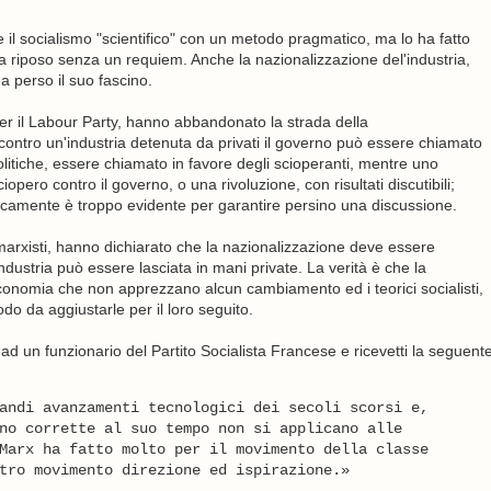
e il socialismo "scientifico" con un metodo pragmatico, ma lo ha fatto
 riposo senza un requiem. Anche la nazionalizzazione del'industria,
ha perso il suo fascino.
 per il Labour Party, hanno abbandonato la strada della
contro un'industria detenuta da privati il governo può essere chiamato
itiche, essere chiamato in favore degli scioperanti, mentre uno
opero contro il governo, o una rivoluzione, con risultati discutibili;
aticamente è troppo evidente per garantire persino una discussione.
sti marxisti, hanno dichiarato che la nazionalizzazione deve essere
l'industria può essere lasciata in mani private. La verità è che la
 economia che non apprezzano alcun cambiamento ed i teorici socialisti,
do da aggiustarle per il loro seguito.
 un funzionario del Partito Socialista Francese e ricevetti la seguent
andi avanzamenti tecnologici dei secoli scorsi e,
no corrette al suo tempo non si applicano alle
Marx ha fatto molto per il movimento della classe
tro movimento direzione ed ispirazione.»