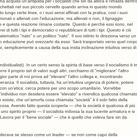
a acquisii un'antipatia per i socialisti che sin da allora è rimasta dentr
chettati nel suo piccolo cervello quando arriva in questo mondo.
lungo certe linee, o i suoi sensi affinati con la pratica, così i suoi
onati o allenati con l'educazione; ma allenati o non, il lignaggio
te e questa reazione rimane costante. Questo è perchè essi sono, nel
 di tutti i tipi e democratici o repubblicani di tutti i tipi. Questo è ciò
matico "nato" o un politico "nato". Il suo istinto lo direziona verso un
 o educazione può svezzarlo da esso. Sarà trasportato verso quel corp
ui, semplicemente a causa della sua insita inclinazione intuitiva verso di
individualisti). In un certo senso la spinta di base verso il socialismo è i
 il proprio set di valori sugli altri; cerchiamo di "migliorare" l'altro
gior parte di noi prova ad "elevare" l'altro collega e, incontrando
anza. Il socialista, tuttavia, ha un'intuitiva urgenza di potere, potere
con un'etica: cerca potere per uno scopo umanitario. Vorrebbe
l'individuo non desidera essere "elevato" e rivendica qualcosa chiamat
non esiste, che un'amorfa cosa chiamata "società" è il solo fatto della
a cosa. Avendo fatto questa scoperta — che la società è qualcosa di più
uno spirito proprio — il socialista indossa la sua lucente armatura e si
 Lavora per il "bene sociale" — che è quello che voleva fare sin da
siderava se stesso come un leader — se non come capo della