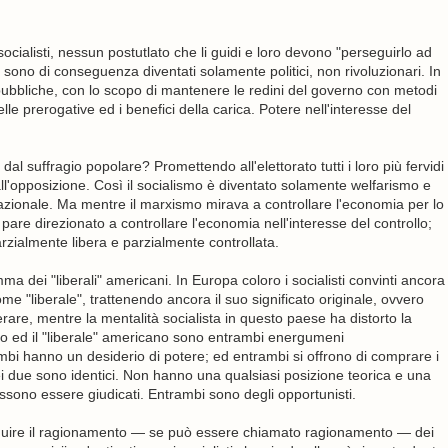
ocialisti, nessun postutlato che li guidi e loro devono "perseguirlo ad
 sono di conseguenza diventati solamente politici, non rivoluzionari. In
e pubbliche, con lo scopo di mantenere le redini del governo con metodi
e prerogative ed i benefici della carica. Potere nell'interesse del
l suffragio popolare? Promettendo all'elettorato tutti i loro più fervidi
all'opposizione. Così il socialismo è diventato solamente welfarismo e
nazionale. Ma mentre il marxismo mirava a controllare l'economia per lo
pare direzionato a controllare l'economia nell'interesse del controllo;
zialmente libera e parzialmente controllata.
ma dei "liberali" americani. In Europa coloro i socialisti convinti ancora
 "liberale", trattenendo ancora il suo significato originale, ovvero
erare, mentre la mentalità socialista in questo paese ha distorto la
peo ed il "liberale" americano sono entrambi energumeni
ambi hanno un desiderio di potere; ed entrambi si offrono di comprare i
dei due sono identici. Non hanno una qualsiasi posizione teorica e una
ossono essere giudicati. Entrambi sono degli opportunisti.
guire il ragionamento — se può essere chiamato ragionamento — dei