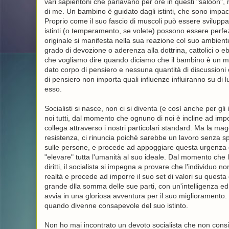
vari sapientoni che parlavano per ore in questi "saloon", m
di me. Un bambino è guidato dagli istinti, che sono impac
Proprio come il suo fascio di muscoli può essere sviluppato 
istinti (o temperamento, se volete) possono essere perfezi
originale si manifesta nella sua reazione col suo ambien
grado di devozione o aderenza alla dottrina, cattolici o ebrei
che vogliamo dire quando diciamo che il bambino è un mate
dato corpo di pensiero e nessuna quantità di discussioni
di pensiero non importa quali influenze influiranno su di l
esso.
Socialisti si nasce, non ci si diventa (e così anche per gli 
noi tutti, dal momento che ognuno di noi è incline ad imporre
collega attraverso i nostri particolari standard. Ma la mag
resistenza, ci rinuncia poichè sarebbe un lavoro senza sper
sulle persone, e procede ad appoggiare questa urgenza 
"elevare" tutta l'umanità al suo ideale. Dal momento che 
diritti, il socialista si impegna a provare che l'individuo 
realtà e procede ad imporre il suo set di valori su quest
grande dlla somma delle sue parti, con un'intelligenza ed 
avvia in una gloriosa avventura per il suo miglioramento.
quando divenne consapevole del suo istinto.
Non ho mai incontrato un devoto socialista che non con