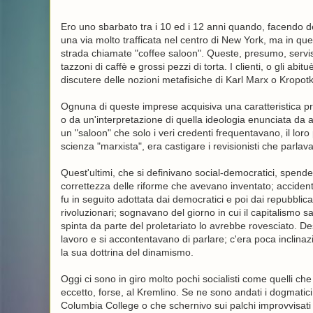
Ero uno sbarbato tra i 10 ed i 12 anni quando, facendo d
una via molto trafficata nel centro di New York, ma in que
strada chiamate "coffee saloon". Queste, presumo, servi
tazzoni di caffè e grossi pezzi di torta. I clienti, o gli
discutere delle nozioni metafisiche di Karl Marx o Kropotk
Ognuna di queste imprese acquisiva una caratteristica prop
o da un'interpretazione di quella ideologia enunciata da
un "saloon" che solo i veri credenti frequentavano, il loro 
scienza "marxista", era castigare i revisionisti che parlav
Quest'ultimi, che si definivano social-democratici, spende
correttezza delle riforme che avevano inventato; acciden
fu in seguito adottata dai democratici e poi dai repubblican
rivoluzionari; sognavano del giorno in cui il capitalismo 
spinta da parte del proletariato lo avrebbe rovesciato. Des
lavoro e si accontentavano di parlare; c'era poca inclinaz
la sua dottrina del dinamismo.
Oggi ci sono in giro molto pochi socialisti come quelli c
eccetto, forse, al Kremlino. Se ne sono andati i dogmatici, i
Columbia College o che schernivo sui palchi improvvisat