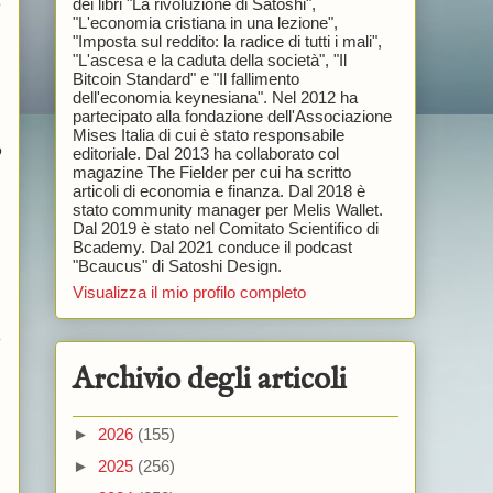
dei libri "La rivoluzione di Satoshi",
o
"L'economia cristiana in una lezione",
"Imposta sul reddito: la radice di tutti i mali",
"L'ascesa e la caduta della società", "Il
Bitcoin Standard" e "Il fallimento
dell'economia keynesiana". Nel 2012 ha
partecipato alla fondazione dell'Associazione
Mises Italia di cui è stato responsabile
o
editoriale. Dal 2013 ha collaborato col
magazine The Fielder per cui ha scritto
articoli di economia e finanza. Dal 2018 è
stato community manager per Melis Wallet.
Dal 2019 è stato nel Comitato Scientifico di
n
Bcademy. Dal 2021 conduce il podcast
"Bcaucus" di Satoshi Design.
Visualizza il mio profilo completo
o
Archivio degli articoli
►
2026
(155)
►
2025
(256)