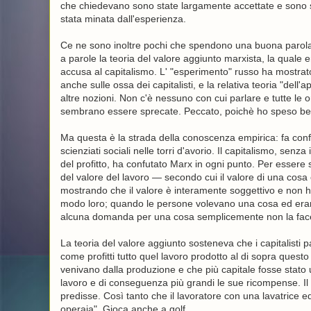
che chiedevano sono state largamente accettate e sono sta
stata minata dall'esperienza.
Ce ne sono inoltre pochi che spendono una buona parola p
a parole la teoria del valore aggiunto marxista, la quale e
accusa al capitalismo. L' "esperimento" russo ha mostrato
anche sulle ossa dei capitalisti, e la relativa teoria "dell
altre nozioni. Non c'è nessuno con cui parlare e tutte le
sembrano essere sprecate. Peccato, poichè ho speso bel 
Ma questa è la strada della conoscenza empirica: fa confu
scienziati sociali nelle torri d'avorio. Il capitalismo, se
del profitto, ha confutato Marx in ogni punto. Per essere s
del valore del lavoro — secondo cui il valore di una cosa
mostrando che il valore è interamente soggettivo e non ha 
modo loro; quando le persone volevano una cosa ed erano 
alcuna domanda per una cosa semplicemente non la faceva
La teoria del valore aggiunto sosteneva che i capitalisti 
come profitti tutto quel lavoro prodotto al di sopra questo
venivano dalla produzione e che più capitale fosse stato 
lavoro e di conseguenza più grandi le sue ricompense. Il
predisse. Così tanto che il lavoratore con una lavatrice 
operaia". Gioca anche a golf.