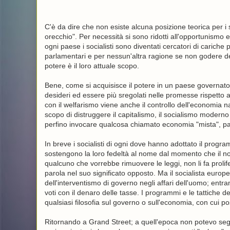
C'è da dire che non esiste alcuna posizione teorica per i s
orecchio". Per necessità si sono ridotti all'opportunismo e
ogni paese i socialisti sono diventati cercatori di carich
parlamentari e per nessun'altra ragione se non godere dell
potere è il loro attuale scopo.
Bene, come si acquisisce il potere in un paese governato da
desideri ed essere più sregolati nelle promesse rispetto 
con il welfarismo viene anche il controllo dell'economia 
scopo di distruggere il capitalismo, il socialismo moderno 
perfino invocare qualcosa chiamato economia "mista", par
In breve i socialisti di ogni dove hanno adottato il program
sostengono la loro fedeltà al nome dal momento che il nome
qualcuno che vorrebbe rimuovere le leggi, non li fa prolif
parola nel suo significato opposto. Ma il socialista euro
dell'interventismo di governo negli affari dell'uomo; entr
voti con il denaro delle tasse. I programmi e le tattiche 
qualsiasi filosofia sul governo o sull'economia, con cui p
Ritornando a Grand Street; a quell'epoca non potevo se