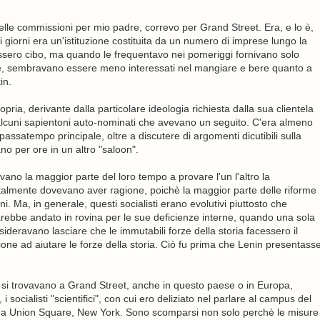
elle commissioni per mio padre, correvo per Grand Street. Era, e lo è,
i giorni era un'istituzione costituita da un numero di imprese lungo la
ssero cibo, ma quando le frequentavo nei pomeriggi fornivano solo
 abituè, sembravano essere meno interessati nel mangiare e bere quanto a
in.
ria, derivante dalla particolare ideologia richiesta dalla sua clientela
 alcuni sapientoni auto-nominati che avevano un seguito. C'era almeno
passatempo principale, oltre a discutere di argomenti dicutibili sulla
ano per ore in un altro "saloon".
vano la maggior parte del loro tempo a provare l'un l'altro la
talmente dovevano aver ragione, poichè la maggior parte delle riforme
i. Ma, in generale, questi socialisti erano evolutivi piuttosto che
sarebbe andato in rovina per le sue deficienze interne, quando una sola
ideravano lasciare che le immutabili forze della storia facessero il
ione ad aiutare le forze della storia. Ciò fu prima che Lenin presentass
he si trovavano a Grand Street, anche in questo paese o in Europa,
 socialisti "scientifici", con cui ero deliziato nel parlare al campus del
i a Union Square, New York. Sono scomparsi non solo perchè le misure