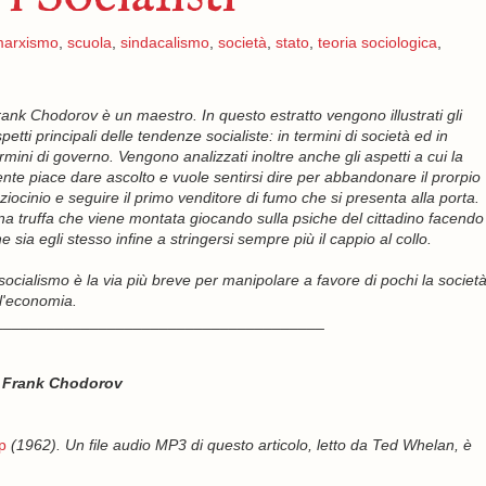
arxismo
,
scuola
,
sindacalismo
,
società
,
stato
,
teoria sociologica
,
ank Chodorov è un maestro. In questo estratto vengono illustrati gli
petti principali delle tendenze socialiste: in termini di società ed in
rmini di governo. Vengono analizzati inoltre anche gli aspetti a cui la
nte piace dare ascolto e vuole sentirsi dire per abbandonare il prorpio
ziocinio e seguire il primo venditore di fumo che si presenta alla porta.
a truffa che viene montata giocando sulla psiche del cittadino facendo
e sia egli stesso infine a stringersi sempre più il cappio al collo.
 socialismo è la via più breve per manipolare a favore di pochi la societ
l'economia.
______________________________________
i
Frank Chodorov
p
(1962). Un file audio MP3 di questo articolo, letto da Ted Whelan, è