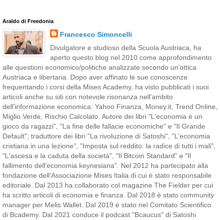
Araldo di Freedonia
Francesco Simoncelli
Divulgatore e studioso della Scuola Austriaca, ha
aperto questo blog nel 2010 come approfondimento
alle questioni economico/politiche analizzate secondo un'ottica
Austriaca e libertaria. Dopo aver affinato le sue conoscenze
frequentando i corsi della Mises Academy, ha visto pubblicati i suoi
articoli anche su siti con notevole risonanza nell'ambito
dell'informazione economica: Yahoo Finanza, Money.it, Trend Online,
Miglio Verde, Rischio Calcolato. Autore dei libri "L'economia è un
gioco da ragazzi", "La fine delle fallacie economiche" e "Il Grande
Default"; traduttore dei libri "La rivoluzione di Satoshi", "L'economia
cristiana in una lezione", "Imposta sul reddito: la radice di tutti i mali",
"L'ascesa e la caduta della società", "Il Bitcoin Standard" e "Il
fallimento dell'economia keynesiana". Nel 2012 ha partecipato alla
fondazione dell'Associazione Mises Italia di cui è stato responsabile
editoriale. Dal 2013 ha collaborato col magazine The Fielder per cui
ha scritto articoli di economia e finanza. Dal 2018 è stato community
manager per Melis Wallet. Dal 2019 è stato nel Comitato Scientifico
di Bcademy. Dal 2021 conduce il podcast "Bcaucus" di Satoshi