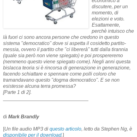
economico a
discutere, per un
momento, di
elezioni e voto.
Esattamente,
perchè intuisco che
là fuori ci sono ancora persone che credono in questo
sistema "democratico" dove si aspetta il cosidetto partito-
messia, ovvero il partito che "ci libererà" tutti dalla tirannia
(quale sia però non viene spiegato) e poi prospereremo
(nemmeno questo viene spiegato come). Negli anni questa
bislacca teoria si è rincorsa di generazione in generazione,
facendo schiattare e spennare come polli coloro che
tramandavano questo "dogma democratico". E se non
esistesse alcuna terra promessa?
[Parte 1 di 2].
_______________________________
di
Mark Brandly
[
Un file audio MP3 di
questo articolo
, letto da Stephen Ng, è
disponibile per il download
.
]