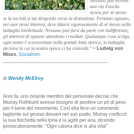
Nessuno può trovare
una via d'uscita
sicura per sé stesso
se la società si sta dirigendo verso la distruzione. Pertanto ognuno,
nei suoi stessi interessi, deve fidarsi vigorosamente di sé stesso nella
battaglia intellettuale. Nessuno può farsi da parte con indifferenza;
gli interessi di ognuno attendono i risultati. Qualunque cosa scelga,
ogni uomo è scaraventato nella grande lotta storica, la battaglia
decisiva in cui la nostra epoca ci ha coinvolti."
~ Ludwig von
Mises
,
Socialism
.
_______________________________________
di
Wendy McElroy
Anni fa, uno zelante membro del personale decise che
Murray Rothbard avesse bisogno di perdere un pò di peso
per il bene del movimento. Così ella fece un commento
tagliente sul grosso dessert nel suo piatto. Murray conficcò
la sua forchetta nella torta e la agitò per aria, dicendo
provocatoriamente: "Ogni caloria dice si alla vita!"