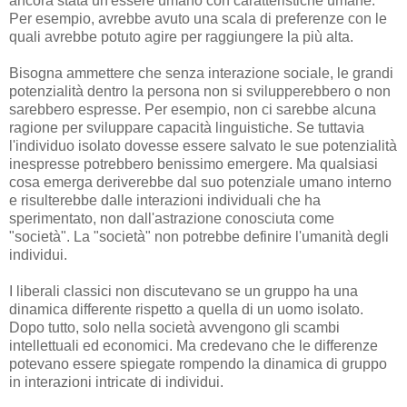
ancora stata un'essere umano con caratteristiche umane.
Per esempio, avrebbe avuto una scala di preferenze con le
quali avrebbe potuto agire per raggiungere la più alta.
Bisogna ammettere che senza interazione sociale, le grandi
potenzialità dentro la persona non si svilupperebbero o non
sarebbero espresse. Per esempio, non ci sarebbe alcuna
ragione per sviluppare capacità linguistiche. Se tuttavia
l'individuo isolato dovesse essere salvato le sue potenzialità
inespresse potrebbero benissimo emergere. Ma qualsiasi
cosa emerga deriverebbe dal suo potenziale umano interno
e risulterebbe dalle interazioni individuali che ha
sperimentato, non dall'astrazione conosciuta come
"società". La "società" non potrebbe definire l'umanità degli
individui.
I liberali classici non discutevano se un gruppo ha una
dinamica differente rispetto a quella di un uomo isolato.
Dopo tutto, solo nella società avvengono gli scambi
intellettuali ed economici. Ma credevano che le differenze
potevano essere spiegate rompendo la dinamica di gruppo
in interazioni intricate di individui.