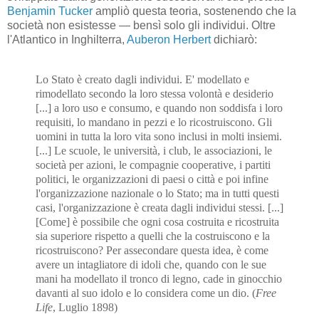
Benjamin Tucker
ampliò questa teoria, sostenendo che la
società non esistesse — bensì solo gli individui. Oltre
l'Atlantico in Inghilterra,
Auberon Herbert
dichiarò:
Lo Stato è creato dagli individui. E' modellato e
rimodellato secondo la loro stessa volontà e desiderio
[...] a loro uso e consumo, e quando non soddisfa i loro
requisiti, lo mandano in pezzi e lo ricostruiscono. Gli
uomini in tutta la loro vita sono inclusi in molti insiemi.
[...] Le scuole, le università, i club, le associazioni, le
società per azioni, le compagnie cooperative, i partiti
politici, le organizzazioni di paesi o città e poi infine
l'organizzazione nazionale o lo Stato; ma in tutti questi
casi, l'organizzazione è creata dagli individui stessi. [...]
[Come] è possibile che ogni cosa costruita e ricostruita
sia superiore rispetto a quelli che la costruiscono e la
ricostruiscono? Per assecondare questa idea, è come
avere un intagliatore di idoli che, quando con le sue
mani ha modellato il tronco di legno, cade in ginocchio
davanti al suo idolo e lo considera come un dio. (
Free
Life
, Luglio 1898)