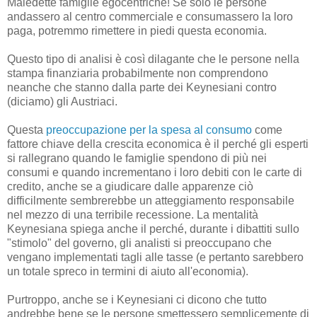
Maledette famiglie egocentriche! Se solo le persone
andassero al centro commerciale e consumassero la loro
paga, potremmo rimettere in piedi questa economia.
Questo tipo di analisi è così dilagante che le persone nella
stampa finanziaria probabilmente non comprendono
neanche che stanno dalla parte dei Keynesiani contro
(diciamo) gli Austriaci.
Questa
preoccupazione per la spesa al consumo
come
fattore chiave della crescita economica è il perché gli esperti
si rallegrano quando le famiglie spendono di più nei
consumi e quando incrementano i loro debiti con le carte di
credito, anche se a giudicare dalle apparenze ciò
difficilmente sembrerebbe un atteggiamento responsabile
nel mezzo di una terribile recessione. La mentalità
Keynesiana spiega anche il perché, durante i dibattiti sullo
"stimolo" del governo, gli analisti si preoccupano che
vengano implementati tagli alle tasse (e pertanto sarebbero
un totale spreco in termini di aiuto all'economia).
Purtroppo, anche se i Keynesiani ci dicono che tutto
andrebbe bene se le persone smettessero semplicemente di