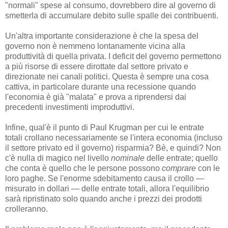
"normali" spese al consumo, dovrebbero dire al governo di
smetterla di accumulare debito sulle spalle dei contribuenti.
Un'altra importante considerazione è che la spesa del
governo non è nemmeno lontanamente vicina alla
produttività di quella privata. I deficit del governo permettono
a più risorse di essere dirottate dal settore privato e
direzionate nei canali politici. Questa è sempre una cosa
cattiva, in particolare durante una recessione quando
l'economia è già "malata" e prova a riprendersi dai
precedenti investimenti improduttivi.
Infine, qual'è il punto di Paul Krugman per cui le entrate
totali crollano necessariamente se l'intera economia (incluso
il settore privato ed il governo) risparmia? Bè, e quindi? Non
c'è nulla di magico nel livello
nominale
delle entrate; quello
che conta è quello che le persone possono
comprare
con le
loro paghe. Se l'enorme sdebitamento causa il crollo —
misurato in dollari — delle entrate totali, allora l'equilibrio
sarà ripristinato solo quando anche i prezzi dei prodotti
crolleranno.