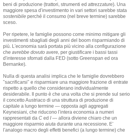
beni di produzione (trattori, strumenti ed attrezzature). Una
maggiore spesa d'investimento in vari settori sarebbe stata
sostenibile
perché il consumo (nel breve termine) sarebbe
sceso.
Per ripetere, le famiglie possono come minimo mitigare gli
investimenti sbagliati degli anni del boom risparmiando di
più. L'economia sarà portata più vicino alla configurazione
che
avrebbe dovuto
avere, per giustificare i bassi tassi
d'interesse sfornati dalla FED (sotto Greenspan ed ora
Bernanke).
Nulla di questa analisi implica che le famiglie dovrebbero
"sacrificarsi" e risparmiare una maggiore frazione di entrate
rispetto a quello che considerano individualmente
desiderabile. Il punto è che una volta che si prende sul serio
il concetto Austriaco di una struttura di produzione di
capitale a lungo termine — opposta agli aggregati
Keynesiani, che riducono l'intera economia a numeri
rappresentati da
C
ed
I
— allora diviene chiaro che un
maggiore risparmio
aiuta
durante una recessione. E'
l'analogo macro degli effetti benefici (a lungo termine) che