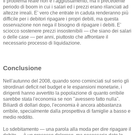
Il problema reale non è l'aggiustamento, ma il precedente
periodo di boom in cui i salari ed i prezzi erano rilanciati ad
altezze irreali. E' vero che entrate in caduta renderanno più
difficile per i debitori ripagare i propri debiti, ma questa
osservazione non nega il bisogno di ripagare i debiti. E'
sciocco sostenere prezzi insostenibili — che siano dei salari
o delle case — per anni, piuttosto che affrontare il
necessario processo di liquidazione.
Conclusione
Nell'autunno del 2008, quando sono cominciati sul serio gli
strordinari deficit nel budget e le espansioni monetarie, i
dirigenti hanno avvertito la popolazione di quanto orribile
sarebbe stata l'economia se non "avessero fatto nulla".
Biliardi di dollari dopo, l'economia è ancora abbastanza
orribile, specialmente dalla prospettiva di famiglie a basso e
medio reddito.
Lo sdebitamento — una parola alla moda per dire ripagare il