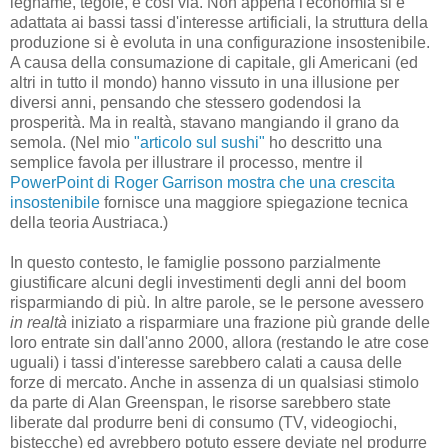
legname, tegole, e così via. Non appena l'economia si è
adattata ai bassi tassi d'interesse artificiali, la struttura della
produzione si è evoluta in una configurazione insostenibile.
A causa della consumazione di capitale, gli Americani (ed
altri in tutto il mondo) hanno vissuto in una illusione per
diversi anni, pensando che stessero godendosi la
prosperità. Ma in realtà, stavano mangiando il grano da
semola. (Nel mio
"articolo sul sushi"
ho descritto una
semplice favola per illustrare il processo, mentre il
PowerPoint di Roger Garrison mostra che una crescita
insostenibile
fornisce una maggiore spiegazione tecnica
della teoria Austriaca.)
In questo contesto, le famiglie possono parzialmente
giustificare alcuni degli investimenti degli anni del boom
risparmiando di più. In altre parole, se le persone avessero
in realtà
iniziato a risparmiare una frazione più grande delle
loro entrate sin dall'anno 2000, allora (restando le atre cose
uguali) i tassi d'interesse sarebbero calati a causa delle
forze di mercato. Anche in assenza di un qualsiasi stimolo
da parte di Alan Greenspan, le risorse sarebbero state
liberate dal produrre beni di consumo (TV, videogiochi,
bistecche) ed avrebbero potuto essere deviate nel produrre