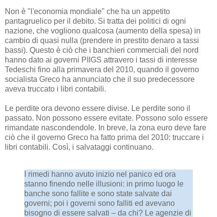
Non è "l'economia mondiale" che ha un appetito
pantagruelico per il debito. Si tratta dei politici di ogni
nazione, che vogliono qualcosa (aumento della spesa) in
cambio di quasi nulla (prendere in prestito denaro a tassi
bassi). Questo è ciò che i banchieri commerciali del nord
hanno dato ai governi PIIGS attravero i tassi di interesse
Tedeschi fino alla primavera del 2010, quando il governo
socialista Greco ha annunciato che il suo predecessore
aveva truccato i libri contabili.
Le perdite ora devono essere divise. Le perdite sono il
passato. Non possono essere evitate. Possono solo essere
rimandate nascondendole. In breve, la zona euro deve fare
ciò che il governo Greco ha fatto prima del 2010: truccare i
libri contabili. Così, i salvataggi continuano.
I rimedi hanno avuto inizio nel panico ed ora
stanno finendo nelle illusioni: in primo luogo le
banche sono fallite e sono state salvate dai
governi; poi i governi sono falliti ed avevano
bisogno di essere salvati – da chi? Le agenzie di