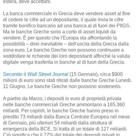
estera, deve accettarli.
La banca commerciale in Grecia deve vendere asset al fine
di cedere le cifre ad un depositante, il quale invia le cifre
tramite bonifico bancario ad una banca al di fuori dei PIIGS.
Ma le banche Greche sono a corto di asset liquidi da
vendere. È per questo che l'Europa sta affrontando la
possibilità – direi inevitabile – dell'uscita della Grecia dalla
zona euro. Le banche Greche non possono continuare a
soddisfare le richieste dei loro depositanti affinché la valuta
digitale venga trasferita in banche al di fuori della Grecia.
Secondo il
Wall Street Journal
(15 Gennaio), circa $900
milioni di euro sono stati ritirati dalle banche Greche Lunedi,
11 Giugno. Le banche Greche non possono sostenerlo.
A partire da Marzo, i depositi in euro di proprietà privata
nelle banche commerciali Greche ammontano a 165.360
miliardi. Per coprirli, le banche Greche hanno preso in
prestito 73 miliardi dalla Banca Centrale Europea nel mese
di Gennaio, più ulteriori 54 miliardi dalla struttura di
emergenza della BCE. Si tratta di un totale di 127 miliardi.
Ciò significa che il 77% del totale dei depositi privati in