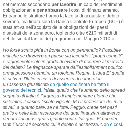
nel mercato secondario
per favorire
un calo dei rendimenti
obbligazionari e
per abbassare
i costi di rifinanziamento.
Entrambe le strutture hanno la facoltà di acquistare debito
sovrano, ma finora solo la Banca Centrale Europea (BCE) è
stata attiva nell'acquisto delle obbligazioni dei paesi
disastrati della zona euro, togliendo oltre €210 miliardi di
debito sin dal lancio del programma nel Maggio 2010.»
Ho forse scritto pirla in fronte con un pennarello? Possibile
mai che se
davvero
un paese sta facendo i "propri compiti"
è ragionevolmente in grado di evitare di ricorrere al mercato
del debito? Le fregnacce sparate dall'establishment politico
ormai possono riempire un rotolone Regina. L'idea
E'
quella
di salvare l'Italia in caso di assenza di compratori;
un'assenza giustificata
da quello che finora ha fatto il
governo dei tecnici
.
Infatti, quello che l'aumento dello spread
segnala all'Italia è l'urgenza di implementare riforme che
sistemino il casino fiscale vigente. Ma il professore dei miei
stivali, a quanto pare, se ne fotte. Peggio, crede nei pasti
gratis e nelle fate: risoluzione dei guai finanziari attraverso
denaro fiat quasi gratis gettato contro tali guai. E' uno dei
tanti Eurocrati secondo cui il debito è ricchezza.
Non è così
.