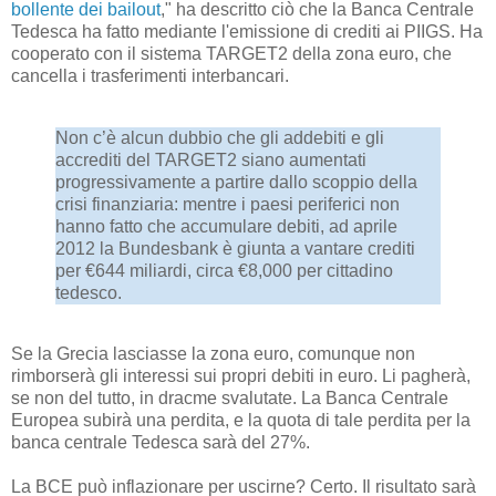
bollente dei bailout
," ha descritto ciò che la Banca Centrale
Tedesca ha fatto mediante l'emissione di crediti ai PIIGS. Ha
cooperato con il sistema TARGET2 della zona euro, che
cancella i trasferimenti interbancari.
Non c’è alcun dubbio che gli addebiti e gli
accrediti del TARGET2 siano aumentati
progressivamente a partire dallo scoppio della
crisi finanziaria: mentre i paesi periferici non
hanno fatto che accumulare debiti, ad aprile
2012 la Bundesbank è giunta a vantare crediti
per €644 miliardi, circa €8,000 per cittadino
tedesco.
Se la Grecia lasciasse la zona euro, comunque non
rimborserà gli interessi sui propri debiti in euro. Li pagherà,
se non del tutto, in dracme svalutate. La Banca Centrale
Europea subirà una perdita, e la quota di tale perdita per la
banca centrale Tedesca sarà del 27%.
La BCE può inflazionare per uscirne? Certo. Il risultato sarà