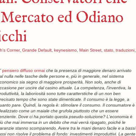
 Mercato ed Odiano
icchi
h's Corner
,
Grande Default
,
keynesismo
,
Main Street
,
stato
,
traduzioni
,
'
pensiero diffuso ormai
che la presenza di maggiore denaro arrivato
al nulla nelle tasche delle persone e, più in generale, nel sistema
conomico sia segno di maggiore prosperità. Non solo, anche di
ccasione per uscire dal casino attuale. La competenza, l'inventiva, la
roduttività, la laboriosità sono tutte caratterstiche di un non ben
recisato tempo che sono state dimenticate. Il consumo è la legge, a
uanto pare. Quindi, la regola è: stimolare il consumo. Il consumatore è
dealizzato come un maiale che grufola piuttosto che un essere
enziente. Dove ci ha portato questa pseudo-soluzione? L'economia è
iù che mai immersa in un debito che mai verrà ripagato, poiché le
aranzie stanno scomparendo. Avere tra le mani denaro facile e a bassi
assi non risolve il problema di fondo: investimenti improduttivi. La gente