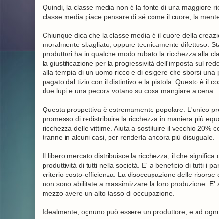
Quindi, la classe media non è la fonte di una maggiore ric
classe media piace pensare di sé come il cuore, la mente
Chiunque dica che la classe media è il cuore della creazi
moralmente sbagliato, oppure tecnicamente difettoso. St
produttori ha in qualche modo rubato la ricchezza alla cla
la giustificazione per la progressività dell'imposta sul re
alla tempia di un uomo ricco e di esigere che sborsi una p
pagato dal tizio con il distintivo e la pistola. Questo è i
due lupi e una pecora votano su cosa mangiare a cena.
Questa prospettiva è estremamente popolare. L'unico pro
promesso di redistribuire la ricchezza in maniera più equ
ricchezza delle vittime. Aiuta a sostituire il vecchio 20% 
tranne in alcuni casi, per renderla ancora più disuguale.
Il libero mercato distribuisce la ricchezza, il che significa
produttività di tutti nella società. E' a beneficio di tutti i 
criterio costo-efficienza. La disoccupazione delle risorse 
non sono abilitate a massimizzare la loro produzione. E' a 
mezzo avere un alto tasso di occupazione.
Idealmente, ognuno può essere un produttore, e ad ognun