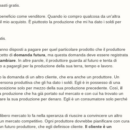
sti gratis.
eneficio come venditore. Quando io compro qualcosa da un'altra
 il mio acquisto. È piuttosto la produzione che mi ha dato i soldi per
tis.
aranno disposti a pagare per quel particolare prodotto che il produttore
cetto di
domanda futura
, ma questa domanda deve essere registrata
cambiare
. In altre parole, il produttore guarda al futuro e tenta di
o a pagargli per la produzione della sua terra, tempo e lavoro.
o la domanda di un altro cliente, che era anche un produttore. Un
persona produttiva che gli ha dato i soldi. Egli è in possesso di una
sposizione solo per mezzo della sua produzione precedente. Così,
il
a produzione che ha già portato sul mercato e con cui ha trovato un
iare la sua produzione per denaro. Egli è un consumatore solo perché
ibero mercato lo fa nella speranza di riuscire a convincere un altro
un mercato competitivo. Ogni produttore dovrebbe pianificare con cura
 futuro produttore, che egli definisce cliente.
Il cliente è un