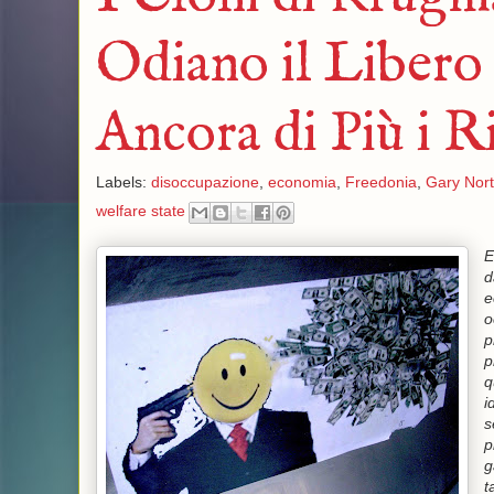
Odiano il Libero
Ancora di Più i R
Labels:
disoccupazione
,
economia
,
Freedonia
,
Gary Nort
welfare state
E
d
e
o
p
p
q
i
s
p
g
t