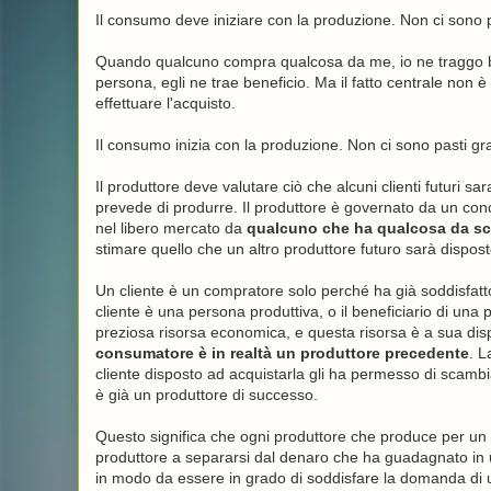
Il consumo deve iniziare con la produzione. Non ci sono pa
Quando qualcuno compra qualcosa da me, io ne traggo b
persona, egli ne trae beneficio. Ma il fatto centrale non è
effettuare l'acquisto.
Il consumo inizia con la produzione. Non ci sono pasti gra
Il produttore deve valutare ciò che alcuni clienti futuri s
prevede di produrre. Il produttore è governato da un con
nel libero mercato da
qualcuno che ha qualcosa da s
stimare quello che un altro produttore futuro sarà dispost
Un cliente è un compratore solo perché ha già soddisfatt
cliente è una persona produttiva, o il beneficiario di una 
preziosa risorsa economica, e questa risorsa è a sua di
consumatore è in realtà un produttore precedente
. L
cliente disposto ad acquistarla gli ha permesso di scamb
è già un produttore di successo.
Questo significa che ogni produttore che produce per un l
produttore a separarsi dal denaro che ha guadagnato in 
in modo da essere in grado di soddisfare la domanda di un