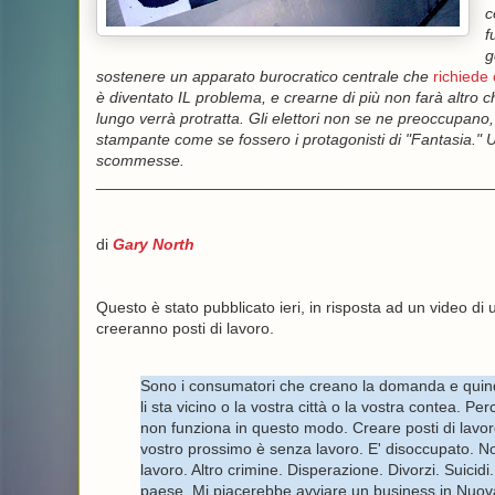
c
f
g
sostenere un apparato burocratico centrale che
richiede
è diventato IL problema, e crearne di più non farà altro 
lungo verrà protratta. Gli elettori non se ne preoccupano, 
stampante come se fossero i protagonisti di "Fantasia." Un
scommesse.
_____________________________________________
di
Gary North
Questo è stato pubblicato ieri, in risposta ad un video di
creeranno posti di lavoro.
Sono i consumatori che creano la domanda e quindi i 
li sta vicino o la vostra città o la vostra contea. P
non funziona in questo modo. Creare posti di lavoro
vostro prossimo è senza lavoro. E' disoccupato. N
lavoro. Altro crimine. Disperazione. Divorzi. Suic
paese. Mi piacerebbe avviare un business in Nuov