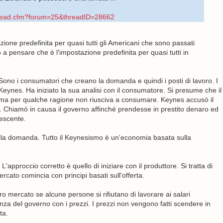
hread.cfm?forum=25&threadID=28662
ione predefinita per quasi tutti gli Americani che sono passati
 a pensare che è l'impostazione predefinita per quasi tutti in
ono i consumatori che creano la domanda e quindi i posti di lavoro. I
 Keynes. Ha iniziato la sua analisi con il consumatore. Si presume che il
 ma per qualche ragione non riusciva a consumare. Keynes accusò il
pati. Chiamò in causa il governo affinché prendesse in prestito denaro ed
escente.
la domanda. Tutto il Keynesismo è un'economia basata sulla
approccio corretto è quello di iniziare con il produttore. Si tratta di
rcato comincia con principi basati sull'offerta.
 mercato se alcune persone si rifiutano di lavorare ai salari
enza del governo con i prezzi. I prezzi non vengono fatti scendere in
ta.