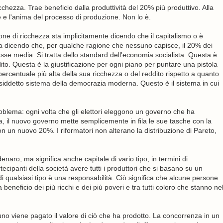
chezza. Trae beneficio dalla produttività del 20% più produttivo. Alla
 e l'anima del processo di produzione. Non lo è.
one di ricchezza sta implicitamente dicendo che il capitalismo o è
a dicendo che, per qualche ragione che nessuno capisce, il 20% dei
sse media. Si tratta dello standard dell'economia socialista. Questa è
ddito. Questa è la giustificazione per ogni piano per puntare una pistola
ercentuale più alta della sua ricchezza o del reddito rispetto a quanto
l cosiddetto sistema della democrazia moderna. Questo è il sistema in cui
blema: ogni volta che gli elettori eleggono un governo che ha
a, il nuovo governo mette semplicemente in fila le sue tasche con la
con un nuovo 20%. I riformatori non alterano la distribuzione di Pareto,
 denaro, ma significa anche capitale di vario tipo, in termini di
partecipanti della società avere tutti i produttori che si basano su un
di qualsiasi tipo è una responsabilità. Ciò significa che alcune persone
beneficio dei più ricchi e dei più poveri e tra tutti coloro che stanno ne
o viene pagato il valore di ciò che ha prodotto. La concorrenza in un