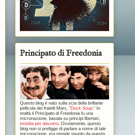
Principato di Freedonia
Questo blog è nato sulla scia della brillante
pellicola dei fratelli Marx, "
Duck Soup
." In
realtà il Principato di Freedonia fu una
micronazione, basata su principi libertari,
esistita per davvero
. Ovviamente, questo
blog non si prefigge di parlare a nome di tale
micronazione, ma prende spunto da questa