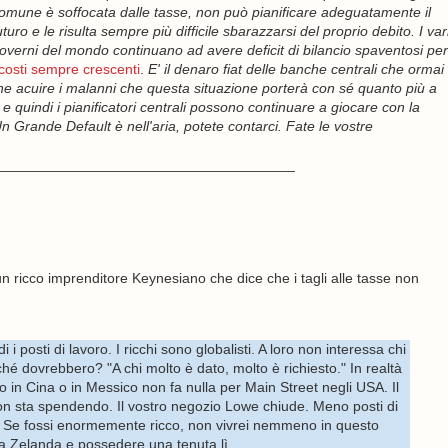
omune è soffocata dalle tasse, non può pianificare adeguatamente il
uturo e le risulta sempre più difficile sbarazzarsi del proprio debito. I var
overni del mondo continuano ad avere deficit di bilancio spaventosi per
 costi sempre crescenti
.
E' il denaro fiat delle banche centrali che ormai
che acuire i malanni che questa situazione porterà con sé quanto più a
e quindi i pianificatori centrali possono continuare a giocare con la
 Grande Default è nell'aria, potete contarci. Fate le vostre
_____________________________________
 un ricco imprenditore Keynesiano che dice che i tagli alle tasse non
posti di lavoro. I ricchi sono globalisti. A loro non interessa chi
erché dovrebbero? "A chi molto è dato, molto è richiesto." In realtà
 in Cina o in Messico non fa nulla per Main Street negli USA. Il
on sta spendendo. Il vostro negozio Lowe chiude. Meno posti di
idi. Se fossi enormemente ricco, non vivrei nemmeno in questo
a Zelanda e possedere una tenuta lì.