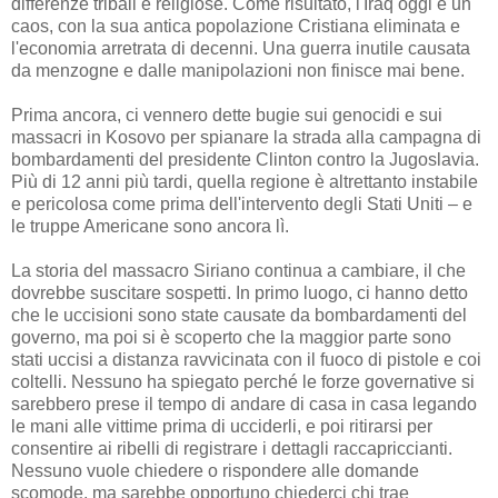
differenze tribali e religiose. Come risultato, l'Iraq oggi è un
caos, con la sua antica popolazione Cristiana eliminata e
l'economia arretrata di decenni. Una guerra inutile causata
da menzogne e dalle manipolazioni non finisce mai bene.
Prima ancora, ci vennero dette bugie sui genocidi e sui
massacri in Kosovo per spianare la strada alla campagna di
bombardamenti del presidente Clinton contro la Jugoslavia.
Più di 12 anni più tardi, quella regione è altrettanto instabile
e pericolosa come prima dell'intervento degli Stati Uniti – e
le truppe Americane sono ancora lì.
La storia del massacro Siriano continua a cambiare, il che
dovrebbe suscitare sospetti. In primo luogo, ci hanno detto
che le uccisioni sono state causate da bombardamenti del
governo, ma poi si è scoperto che la maggior parte sono
stati uccisi a distanza ravvicinata con il fuoco di pistole e coi
coltelli. Nessuno ha spiegato perché le forze governative si
sarebbero prese il tempo di andare di casa in casa legando
le mani alle vittime prima di ucciderli, e poi ritirarsi per
consentire ai ribelli di registrare i dettagli raccapriccianti.
Nessuno vuole chiedere o rispondere alle domande
scomode, ma sarebbe opportuno chiederci chi trae