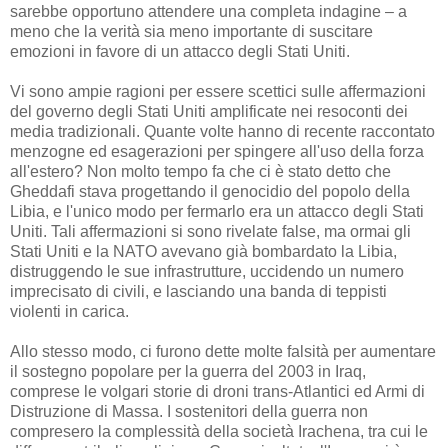
sarebbe opportuno attendere una completa indagine – a
meno che la verità sia meno importante di suscitare
emozioni in favore di un attacco degli Stati Uniti.
Vi sono ampie ragioni per essere scettici sulle affermazioni
del governo degli Stati Uniti amplificate nei resoconti dei
media tradizionali. Quante volte hanno di recente raccontato
menzogne ed esagerazioni per spingere all'uso della forza
all'estero? Non molto tempo fa che ci è stato detto che
Gheddafi stava progettando il genocidio del popolo della
Libia, e l'unico modo per fermarlo era un attacco degli Stati
Uniti. Tali affermazioni si sono rivelate false, ma ormai gli
Stati Uniti e la NATO avevano già bombardato la Libia,
distruggendo le sue infrastrutture, uccidendo un numero
imprecisato di civili, e lasciando una banda di teppisti
violenti in carica.
Allo stesso modo, ci furono dette molte falsità per aumentare
il sostegno popolare per la guerra del 2003 in Iraq,
comprese le volgari storie di droni trans-Atlantici ed Armi di
Distruzione di Massa. I sostenitori della guerra non
compresero la complessità della società Irachena, tra cui le