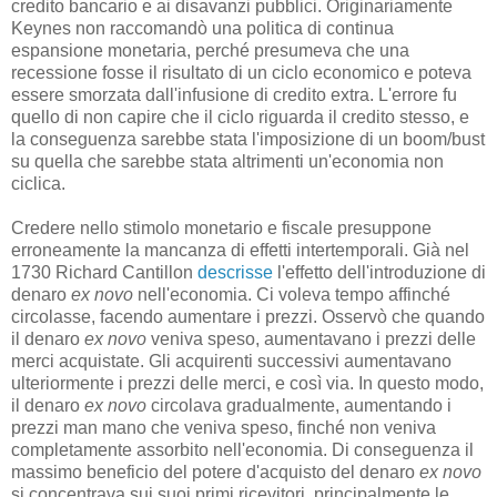
credito bancario e ai disavanzi pubblici. Originariamente
Keynes non raccomandò una politica di continua
espansione monetaria, perché presumeva che una
recessione fosse il risultato di un ciclo economico e poteva
essere smorzata dall'infusione di credito extra. L'errore fu
quello di non capire che il ciclo riguarda il credito stesso, e
la conseguenza sarebbe stata l'imposizione di un boom/bust
su quella che sarebbe stata altrimenti un'economia non
ciclica.
Credere nello stimolo monetario e fiscale presuppone
erroneamente la mancanza di effetti intertemporali. Già nel
1730 Richard Cantillon
descrisse
l'effetto dell'introduzione di
denaro
ex novo
nell'economia. Ci voleva tempo affinché
circolasse, facendo aumentare i prezzi. Osservò che quando
il denaro
ex novo
veniva speso, aumentavano i prezzi delle
merci acquistate. Gli acquirenti successivi aumentavano
ulteriormente i prezzi delle merci, e così via. In questo modo,
il denaro
ex novo
circolava gradualmente, aumentando i
prezzi man mano che veniva speso, finché non veniva
completamente assorbito nell'economia. Di conseguenza il
massimo beneficio del potere d'acquisto del denaro
ex novo
si concentrava sui suoi primi ricevitori, principalmente le