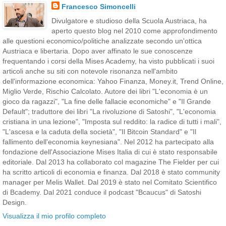
Francesco Simoncelli
Divulgatore e studioso della Scuola Austriaca, ha
aperto questo blog nel 2010 come approfondimento
alle questioni economico/politiche analizzate secondo un'ottica
Austriaca e libertaria. Dopo aver affinato le sue conoscenze
frequentando i corsi della Mises Academy, ha visto pubblicati i suoi
articoli anche su siti con notevole risonanza nell'ambito
dell'informazione economica: Yahoo Finanza, Money.it, Trend Online,
Miglio Verde, Rischio Calcolato. Autore dei libri "L'economia è un
gioco da ragazzi", "La fine delle fallacie economiche" e "Il Grande
Default"; traduttore dei libri "La rivoluzione di Satoshi", "L'economia
cristiana in una lezione", "Imposta sul reddito: la radice di tutti i mali",
"L'ascesa e la caduta della società", "Il Bitcoin Standard" e "Il
fallimento dell'economia keynesiana". Nel 2012 ha partecipato alla
fondazione dell'Associazione Mises Italia di cui è stato responsabile
editoriale. Dal 2013 ha collaborato col magazine The Fielder per cui
ha scritto articoli di economia e finanza. Dal 2018 è stato community
manager per Melis Wallet. Dal 2019 è stato nel Comitato Scientifico
di Bcademy. Dal 2021 conduce il podcast "Bcaucus" di Satoshi
Design.
Visualizza il mio profilo completo