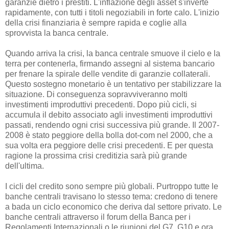
garanzie dietro i prestiti. L'inflazione degli asset s'inverte
rapidamente, con tutti i titoli negoziabili in forte calo. L'inizio
della crisi finanziaria è sempre rapida e coglie alla
sprovvista la banca centrale.
Quando arriva la crisi, la banca centrale smuove il cielo e la
terra per contenerla, firmando assegni al sistema bancario
per frenare la spirale delle vendite di garanzie collaterali.
Questo sostegno monetario è un tentativo per stabilizzare la
situazione. Di conseguenza sopravviveranno molti
investimenti improduttivi precedenti. Dopo più cicli, si
accumula il debito associato agli investimenti improduttivi
passati, rendendo ogni crisi successiva più grande. Il 2007-
2008 è stato peggiore della bolla dot-com nel 2000, che a
sua volta era peggiore delle crisi precedenti. E per questa
ragione la prossima crisi creditizia sarà più grande
dell'ultima.
I cicli del credito sono sempre più globali. Purtroppo tutte le
banche centrali travisano lo stesso tema: credono di tenere
a bada un ciclo economico che deriva dal settore privato. Le
banche centrali attraverso il forum della Banca per i
Regolamenti Internazionali o le riunioni del G7, G10 e ora