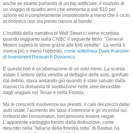
anche se stiamo parlando di un bip artificiale, il risultato di
un viaggio di quattro anni che ammonta a soli $10 per
azione ed è completamente insostenibile a meno che il ciclo
economico non sia presto messo al bando.
L'inutilità della narrativa di Wall Street ci viene ricordata
quando leggiamo sulla
CNBC
il seguente titolo: "General
Motors supera le stime grazie alle forti vendite". La verità è
invece più o meno l'opposto,
come sottolinea Dave Kranzler
di Investment Research Dynamics
.
E questa non è un'aberrazione di un solo mese. La scorsa
estate il settore della vendita al dettaglio delle auto, gonfiato
dal debito, stava andando giù quando è stato salvato dalla
massiccia domanda di sostituzione nelle aree devastate
dagli uragani nel Texas e nella Florida.
Ma le crescenti insolvenze sui prestiti, il calo dei prezzi delle
auto usate, l'aumento dei tassi d'interesse e gli incentivi sui
rimborsi dei consumatori, non possono essere negati.
L'apparente vantaggio fornito dalla distruzione, come
descritto nella "fallacia della finestra rotta" di Bastiat, ha