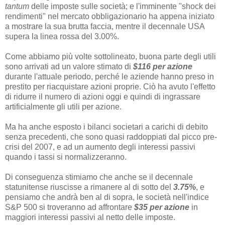
tantum
delle imposte sulle società; e l'imminente "shock dei
rendimenti" nel mercato obbligazionario ha appena iniziato
a mostrare la sua brutta faccia, mentre il decennale USA
supera la linea rossa del 3.00%.
Come abbiamo più volte sottolineato, buona parte degli utili
sono arrivati ​​ad un valore stimato di
$116 per azione
durante l'attuale periodo, perché le aziende hanno preso in
prestito per riacquistare azioni proprie. Ciò ha avuto l'effetto
di ridurre il numero di azioni oggi e quindi di ingrassare
artificialmente gli utili per azione.
Ma ha anche esposto i bilanci societari a carichi di debito
senza precedenti, che sono quasi raddoppiati dal picco pre-
crisi del 2007, e ad un aumento degli interessi passivi
quando i tassi si normalizzeranno.
Di conseguenza stimiamo che anche se il decennale
statunitense riuscisse a rimanere al di sotto del
3.75%
, e
pensiamo che andrà ben al di sopra, le società nell'indice
S&P 500 si troveranno ad affrontare
$35 per azione
in
maggiori interessi passivi al netto delle imposte.