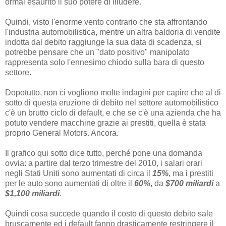
ormai esaurito il suo potere di illudere.
Quindi, visto l'enorme vento contrario che sta affrontando
l'industria automobilistica, mentre un'altra baldoria di vendite
indotta dal debito raggiunge la sua data di scadenza, si
potrebbe pensare che un "dato positivo" manipolato
rappresenta solo l'ennesimo chiodo sulla bara di questo
settore.
Dopotutto, non ci vogliono molte indagini per capire che al di
sotto di questa eruzione di debito nel settore automobilistico
c'è un brutto ciclo di default, e che se c'è una azienda che ha
potuto vendere macchine grazie ai prestiti, quella è stata
proprio General Motors. Ancora.
Il grafico qui sotto dice tutto, perché pone una domanda
ovvia: a partire dal terzo trimestre del 2010, i salari orari
negli Stati Uniti sono aumentati di circa il
15%
, ma i prestiti
per le auto sono aumentati di oltre il
60%
, da
$700 miliardi
a
$1,100 miliardi
.
Quindi cosa succede quando il costo di questo debito sale
bruscamente ed i default fanno drasticamente restringere il