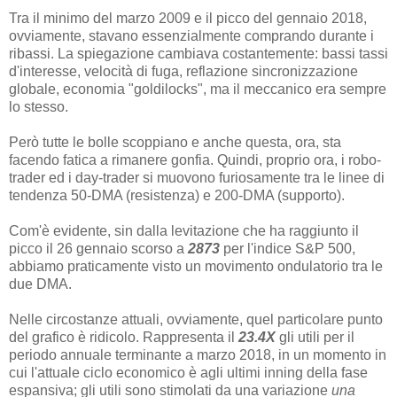
Tra il minimo del marzo 2009 e il picco del gennaio 2018,
ovviamente, stavano essenzialmente comprando durante i
ribassi. La spiegazione cambiava costantemente: bassi tassi
d'interesse, velocità di fuga, reflazione sincronizzazione
globale, economia "goldilocks", ma il meccanico era sempre
lo stesso.
Però tutte le bolle scoppiano e anche questa, ora, sta
facendo fatica a rimanere gonfia. Quindi, proprio ora, i robo-
trader ed i day-trader si muovono furiosamente tra le linee di
tendenza 50-DMA (resistenza) e 200-DMA (supporto).
Com'è evidente, sin dalla levitazione che ha raggiunto il
picco il 26 gennaio scorso a
2873
per l'indice S&P 500,
abbiamo praticamente visto un movimento ondulatorio tra le
due DMA.
Nelle circostanze attuali, ovviamente, quel particolare punto
del grafico è ridicolo. Rappresenta il
23.4X
gli utili per il
periodo annuale terminante a marzo 2018, in un momento in
cui l'attuale ciclo economico è agli ultimi inning della fase
espansiva; gli utili sono stimolati da una variazione
una