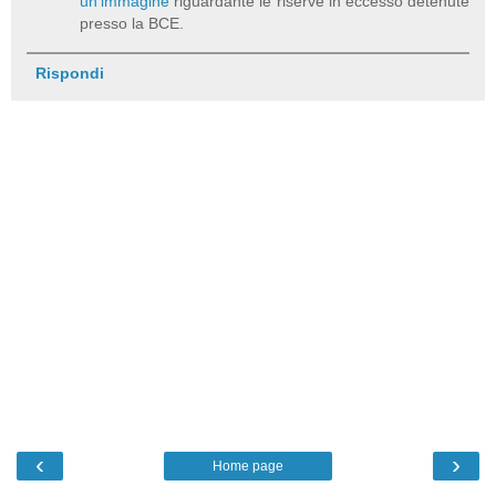
un'immagine
riguardante le riserve in eccesso detenute
presso la BCE.
Rispondi
‹
›
Home page