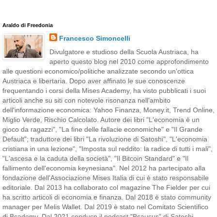
Araldo di Freedonia
Francesco Simoncelli
Divulgatore e studioso della Scuola Austriaca, ha
aperto questo blog nel 2010 come approfondimento
alle questioni economico/politiche analizzate secondo un'ottica
Austriaca e libertaria. Dopo aver affinato le sue conoscenze
frequentando i corsi della Mises Academy, ha visto pubblicati i suoi
articoli anche su siti con notevole risonanza nell'ambito
dell'informazione economica: Yahoo Finanza, Money.it, Trend Online,
Miglio Verde, Rischio Calcolato. Autore dei libri "L'economia è un
gioco da ragazzi", "La fine delle fallacie economiche" e "Il Grande
Default"; traduttore dei libri "La rivoluzione di Satoshi", "L'economia
cristiana in una lezione", "Imposta sul reddito: la radice di tutti i mali",
"L'ascesa e la caduta della società", "Il Bitcoin Standard" e "Il
fallimento dell'economia keynesiana". Nel 2012 ha partecipato alla
fondazione dell'Associazione Mises Italia di cui è stato responsabile
editoriale. Dal 2013 ha collaborato col magazine The Fielder per cui
ha scritto articoli di economia e finanza. Dal 2018 è stato community
manager per Melis Wallet. Dal 2019 è stato nel Comitato Scientifico
di Bcademy. Dal 2021 conduce il podcast "Bcaucus" di Satoshi