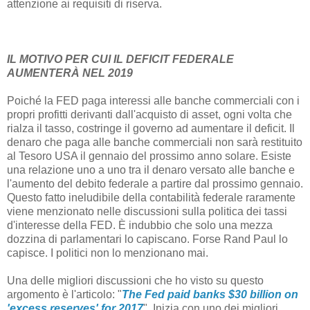
attenzione ai requisiti di riserva.
IL MOTIVO PER CUI IL DEFICIT FEDERALE
AUMENTERÀ NEL 2019
Poiché la FED paga interessi alle banche commerciali con i
propri profitti derivanti dall'acquisto di asset, ogni volta che
rialza il tasso, costringe il governo ad aumentare il deficit. Il
denaro che paga alle banche commerciali non sarà restituito
al Tesoro USA il gennaio del prossimo anno solare. Esiste
una relazione uno a uno tra il denaro versato alle banche e
l'aumento del debito federale a partire dal prossimo gennaio.
Questo fatto ineludibile della contabilità federale raramente
viene menzionato nelle discussioni sulla politica dei tassi
d'interesse della FED. È indubbio che solo una mezza
dozzina di parlamentari lo capiscano. Forse Rand Paul lo
capisce. I politici non lo menzionano mai.
Una delle migliori discussioni che ho visto su questo
argomento è l'articolo: "
The Fed paid banks $30 billion on
'excess reserves' for 2017
". Inizia con uno dei migliori