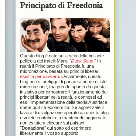
Principato di Freedonia
Questo blog è nato sulla scia della brillante
pellicola dei fratelli Marx, "
Duck Soup
." In
realtà il Principato di Freedonia fu una
micronazione, basata su principi libertari,
esistita per davvero
. Ovviamente, questo
blog non si prefigge di parlare a nome di tale
micronazione, ma prende spunto da questa
iniziativa per dimostrare il funzionamento dei
principi libertari nella realtà, e connessi ad
essi l'implementazione della teoria Austriaca
come politica economica. Se apprezzate il
lavoro di divulgazione operato da questo blog
e volete contribuire a mantenerlo aggiornato,
non esitate a cliccare sui pulsanti
"
Donazione
" qui sotto ed esprimere
liberamente il vostro supporto.