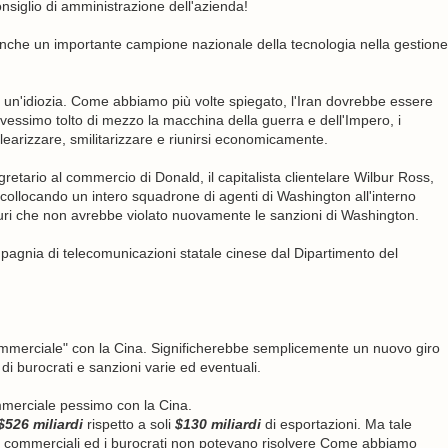
nsiglio di amministrazione dell'azienda!
anche un importante campione nazionale della tecnologia nella gestione
un'idiozia. Come abbiamo più volte spiegato, l'Iran dovrebbe essere
 avessimo tolto di mezzo la macchina della guerra e dell'Impero, i
arizzare, smilitarizzare e riunirsi economicamente.
etario al commercio di Donald, il capitalista clientelare Wilbur Ross,
collocando un intero squadrone di agenti di Washington all'interno
ri che non avrebbe violato nuovamente le sanzioni di Washington.
pagnia di telecomunicazioni statale cinese dal Dipartimento del
commerciale" con la Cina. Significherebbe semplicemente un nuovo giro
i burocrati e sanzioni varie ed eventuali.
mmerciale pessimo con la Cina.
$526 miliardi
rispetto a soli
$130 miliardi
di esportazioni. Ma tale
ri commerciali ed i burocrati non potevano risolvere Come abbiamo