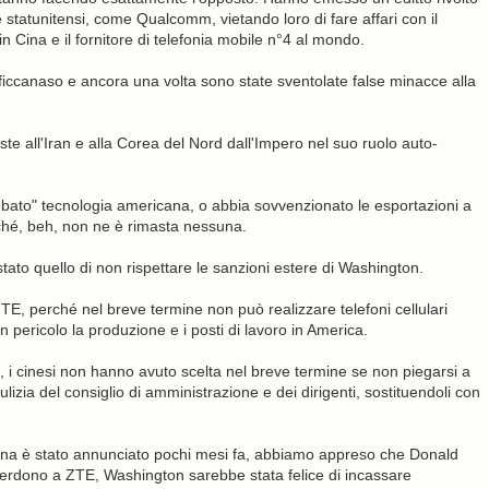
 statunitensi, come Qualcomm, vietando loro di fare affari con il
 Cina e il fornitore di telefonia mobile n°4 al mondo.
ficcanaso e ancora una volta sono state sventolate false minacce alla
te all'Iran e alla Corea del Nord dall'Impero nel suo ruolo auto-
bato" tecnologia americana, o abbia sovvenzionato le esportazioni a
rché, beh, non ne è rimasta nessuna.
tato quello di non rispettare le sanzioni estere di Washington.
E, perché nel breve termine non può realizzare telefoni cellulari
 pericolo la produzione e i posti di lavoro in America.
i cinesi non hanno avuto scelta nel breve termine se non piegarsi a
izia del consiglio di amministrazione e dei dirigenti, sostituendoli con
ina è stato annunciato pochi mesi fa, abbiamo appreso che Donald
perdono a ZTE, Washington sarebbe stata felice di incassare