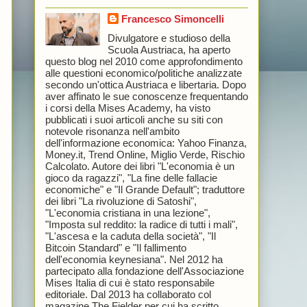
Francesco Simoncelli
Divulgatore e studioso della
Scuola Austriaca, ha aperto
questo blog nel 2010 come approfondimento
alle questioni economico/politiche analizzate
secondo un'ottica Austriaca e libertaria. Dopo
aver affinato le sue conoscenze frequentando
i corsi della Mises Academy, ha visto
pubblicati i suoi articoli anche su siti con
notevole risonanza nell'ambito
dell'informazione economica: Yahoo Finanza,
Money.it, Trend Online, Miglio Verde, Rischio
Calcolato. Autore dei libri "L'economia è un
gioco da ragazzi", "La fine delle fallacie
economiche" e "Il Grande Default"; traduttore
dei libri "La rivoluzione di Satoshi",
"L'economia cristiana in una lezione",
"Imposta sul reddito: la radice di tutti i mali",
"L'ascesa e la caduta della società", "Il
Bitcoin Standard" e "Il fallimento
dell'economia keynesiana". Nel 2012 ha
partecipato alla fondazione dell'Associazione
Mises Italia di cui è stato responsabile
editoriale. Dal 2013 ha collaborato col
magazine The Fielder per cui ha scritto