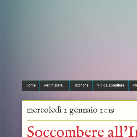
Home
Per iniziare...
Rubriche
Miti da abbattere
Po
mercoledì 2 gennaio 2019
Soccombere all'I