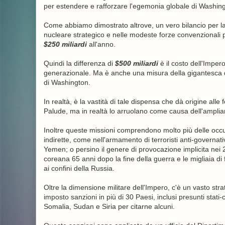
per estendere e rafforzare l'egemonia globale di Washing
Come abbiamo dimostrato altrove, un vero bilancio per la
nucleare strategico e nelle modeste forze convenzionali p
$250 miliardi
all'anno.
Quindi la differenza di
$500 miliardi
è il costo dell'Impero
generazionale. Ma è anche una misura della gigantesca 
di Washington.
In realtà, è la vastità di tale dispensa che dà origine alle
Palude, ma in realtà lo arruolano come causa dell'ampli
Inoltre queste missioni comprendono molto più delle occupa
indirette, come nell'armamento di terroristi anti-governati
Yemen; o persino il genere di provocazione implicita nei
coreana 65 anni dopo la fine della guerra e le migliaia 
ai confini della Russia.
Oltre la dimensione militare dell'Impero, c'è un vasto str
imposto sanzioni in più di 30 Paesi, inclusi presunti stati
Somalia, Sudan e Siria per citarne alcuni.