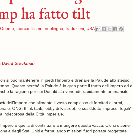
mp ha fatto tilt
Oriente
,
mercantilismo
,
neolingua
,
traduzioni
,
USA
i
David Stockman
on si può mantenere in piedi l'Impero e drenare la Palude allo stesso
empo. Questo perché la Palude è in gran parte il frutto dell'Impero ed è
nche la ragione per cui Donald sta venendo rapidamente ammansito.
rdi
dell'Impero che alimenta il vasto complesso di fornitori di armi,
ionale, ONG, think tank, lobby di K-street, le cosiddette imprese "legali"
tà indecorosa della Città Imperiale.
ll'Impero è quella di continuare a mungere questa vacca. Ciò si ottiene
ale degli Stati Uniti e formulando missioni fuori portata progettate