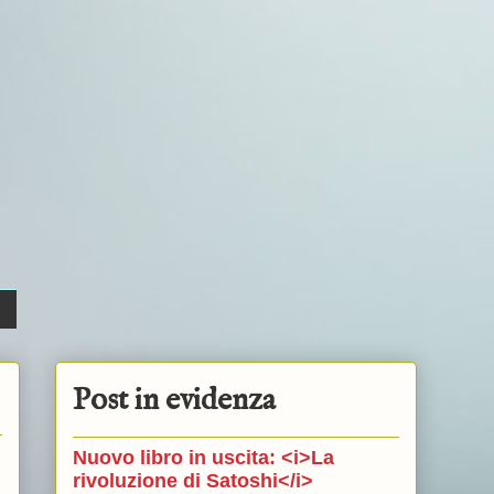
Post in evidenza
Nuovo libro in uscita: <i>La
rivoluzione di Satoshi</i>