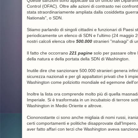
Queste sanzioni sono applicate da un ufficio del Dipartim
Control (OFAC). Oltre alle azioni di contrasto nei confront
stata straordinariamente ampliata dalla cosiddetta guerr
Nationals", o SDN.
Stiamo parlando di singoli cittadini e funzionari di Paesi 
periodicamente un elenco di SDN e l'ultimo (24 maggio 
nostri calcoli elenca oltre
500.000
stranieri "malvagi" di un 
Il fatto che occorrano
221 pagine
solo per passare oltre l
della natura e della portata della SDN di Washington.
Inutile dire che sanzionare 500.000 stranieri genera infinit
sicurezza nazionali e per gli appaltatori privati ​​che li im
Washington come poliziotto mondiale ed egemone dell'or
Inoltre la lista ora comprende molto più di quella masnada
Imperiale. Si è trasformata in un incubatoio di terrore sot
Washington in Medio Oriente e altrove.
Ciononostante ci sono anche migliaia di nomi russi, irania
certi comportamenti e politiche disapprovate dall'Impero. E
aver fatto affari con terzi che Washington aveva sanziona