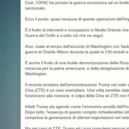
Cioè, l'OFAC ha portato la guerra economica ad un livell
sanzionato.
Ecco il punto: quasi nessuna di queste operazioni dell'Im
È il frutto di interventi e occupazioni in Medio Oriente c
Guerra del Golfo e a tutto ciò che ne seguì.
Anzi, risale al tempo dell'accordo di Washington con Sadd
guerra di Charlie Wilson durante la quale la CIA reclutò e
È anche il frutto di una inutile demonizzazione della Rus
minaccia per la patria americana, e della designazione di p
Washington.
Il recente tentativo dell'amministrazione Trump nel voler 
Cina (ZTE) è un caso esemplare. Una volta sarebbe stato 
funzionano alla rovescia: è colpa della Cina se ZTE non ha
Infatti Trump sta agendo come l'ennesima ancella dell'Imp
Dopo tutto, l'essenza di questo compito richiederebbe ridu
compresa la generazione di ulteriori esportazioni nel res
Ma nel caso di ZTE, Trump ed i suoi consulenti neocon s