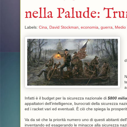
nella Palude: Tru
Labels:
Cina
,
David Stockman
,
economia
,
guerra
,
Medio 
d
N
t
a
Infatti è il budget per la sicurezza nazionale di
$800 milia
appaltatori dell'intelligence, burocrati della sicurezza naz
ed i racket vari ed eventuali. È ciò che spiega la prosperi
Va da sé che la priorità numero uno di questi abitanti de
inventando ed esagerando le minacce alla sicurezza nazion