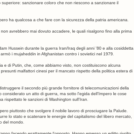
o superiore: sanzionare coloro che non riescono a sanzionare il
pero ha qualcosa a che fare con la sicurezza della patria americana.
he non avrebbero mai dovuto accadere, le quali risalgono fino alla prima
am Hussein durante la guerra Iran/Iraq degli anni '80 e alla cosiddetta
 armò i mujaheddin in Afghanistan contro i sovietici nel 1979.
sia e di Putin, che, come abbiamo visto, non costituiscono alcuna
resunti malfattori cinesi per il mancato rispetto della politica estera di
distruggere il secondo più grande fornitore di telecomunicazioni della
considerato un atto di guerra, ma sotto l'egida dell'Impero le cose
 rispettato le sanzioni di Washington sull'Iran.
ero piuttosto che svolgere il nobile lavoro di prosciugare la Palude.
rre lo stato e scatenare le energie del capitalismo del libero mercato,
to del mondo.
tanno facendo esattamente l'opposto. Hanno emesso un editto rivolto