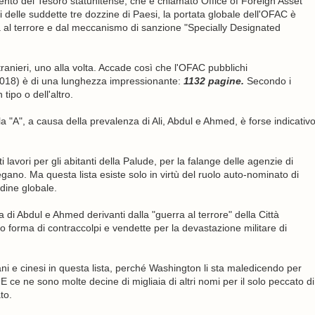
ento del Tesoro statunitense, che è chiamato Office of Foreign Asset
i delle suddette tre dozzine di Paesi, la portata globale dell'OFAC è
a al terrore e dal meccanismo di sanzione "Specially Designated
stranieri, uno alla volta. Accade così che l'OFAC pubblichi
2018) è di una lunghezza impressionante:
1132 pagine.
Secondo i
tipo o dell'altro.
a "A", a causa della prevalenza di Ali, Abdul e Ahmed, è forse indicativ
i lavori per gli abitanti della Palude, per la falange delle agenzie di
piegano. Ma questa lista esiste solo in virtù del ruolo auto-nominato di
dine globale.
 di Abdul e Ahmed derivanti dalla "guerra al terrore" della Città
to forma di contraccolpi e vendette per la devastazione militare di
ni e cinesi in questa lista, perché Washington li sta maledicendo per
 ce ne sono molte decine di migliaia di altri nomi per il solo peccato di
to.