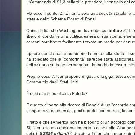
un'ammenda di $1,3 miliardi e prendere il controllo del co
Ma ecco il punto: ZTE non è solo una società statale; è 
statale dello Schema Rosso di Ponzi.
Quindi l'idea che Washington dovrebbe controllare ZTE è 
libero di condurre una politica estera di sua scelta; e se
coreani avrebbero facilmente trovato un modo per denucle
Eppure questa non è nemmeno la metà della storia. Il segr
ha spiegato che la "conformità" sarebbe stata assicurata 
dell'azienda su base permanente, in modo da essere sicu
Proprio così. Wilbur propone di gestire la gigantesca com
Commercio degli Stati Uniti.
È così che si bonifica la Palude?
E questo ci porta alla ricerca di Donald di un "accordo 
di ingerenza economica, gestione del commercio, legioni d
Il fatto è che l'America non ha bisogno di un accordo co
Sì, l'anno scorso abbiamo importato cose dalla Cina per
deficit di
$396 miliardi
è dovuto a fattori che i negoziato