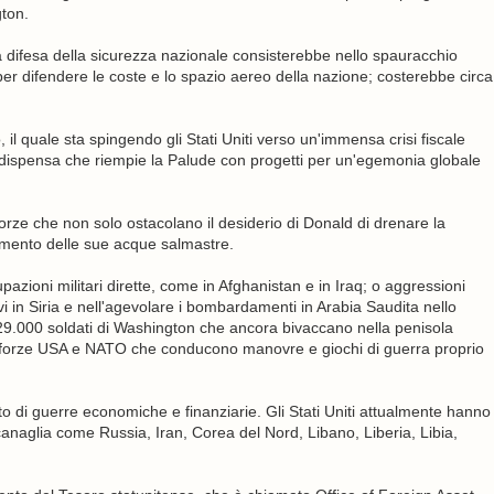
ton.
 difesa della sicurezza nazionale consisterebbe nello spauracchio
er difendere le coste e lo spazio aereo della nazione; costerebbe circa
, il quale sta spingendo gli Stati Uniti verso un'immensa crisi fiscale
dispensa che riempie la Palude con progetti per un'egemonia globale
 forze che non solo ostacolano il desiderio di Donald di drenare la
amento delle sue acque salmastre.
zioni militari dirette, come in Afghanistan e in Iraq; o aggressioni
vi in Siria e nell'agevolare i bombardamenti in Arabia Saudita nello
 29.000 soldati di Washington che ancora bivaccano nella penisola
di forze USA e NATO che conducono manovre e giochi di guerra proprio
ato di guerre economiche e finanziarie. Gli Stati Uniti attualmente hanno
-canaglia come Russia, Iran, Corea del Nord, Libano, Liberia, Libia,