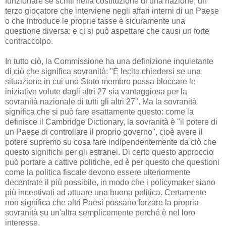
funzionare se scritti nella costituzione di una nazione, un
terzo giocatore che interviene negli affari interni di un Paese
o che introduce le proprie tasse è sicuramente una
questione diversa; e ci si può aspettare che causi un forte
contraccolpo.
In tutto ciò, la Commissione ha una definizione inquietante
di ciò che significa sovranità: "È lecito chiedersi se una
situazione in cui uno Stato membro possa bloccare le
iniziative volute dagli altri 27 sia vantaggiosa per la
sovranità nazionale di tutti gli altri 27". Ma la sovranità
significa che si può fare esattamente questo: come la
definisce il Cambridge Dictionary, la sovranità è "il potere di
un Paese di controllare il proprio governo", cioè avere il
potere supremo su cosa fare indipendentemente da ciò che
questo significhi per gli estranei. Di certo questo approccio
può portare a cattive politiche, ed è per questo che questioni
come la politica fiscale devono essere ulteriormente
decentrate il più possibile, in modo che i policymaker siano
più incentivati ​​ad attuare una buona politica. Certamente
non significa che altri Paesi possano forzare la propria
sovranità su un'altra semplicemente perché è nel loro
interesse.