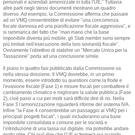
personali e aziendali armonizzate in tutta l'UE." Tuttavia
altre parti negli stessi documenti mostrano un quadro
diverso. Ad esempio, la Commissione afferma che passare
ad un VMQ consentirebbe di evitare "una concorrenza
fiscale dannosa ed una pianificazione fiscale aggressiva", e
si rammarica del fatto che "man mano che la base
imponibile diventa più mobile, gli Stati membri sono sempre
più limitati nell'esecuzione della loro sovranità fiscale".
Ovviamente l'obiettivo di stabilire un "Mercato Unico per la
Tassazione" porta ad una conclusione simile.
Il piano in quattro fasi pubblicato dalla Commissione va
nella stessa direzione. Il VMQ dovrebbe, in un primo
momento, essere introdotto su questioni come la frode e
l'evasione fiscale (Fase 1) e misure fiscali per combattere il
cambiamento climatico e migliorare la salute pubblica (Fase
2), cioè passi a cui per molti sarà difficile dire di no. Nella
Fase 3 l'armonizzazione riguarderà riforme del sistema IVA.
Infine "la Fase 4 consentirebbe un passaggio al VMQ per i
principali progetti fiscali", i quali includeranno una base
imponibile consolidata e comune per le società e
l'introduzione di una tassa sul digitale, ma potrebbe andare
molto oltre. Chi può dire che l'UE si fermerà qui quando