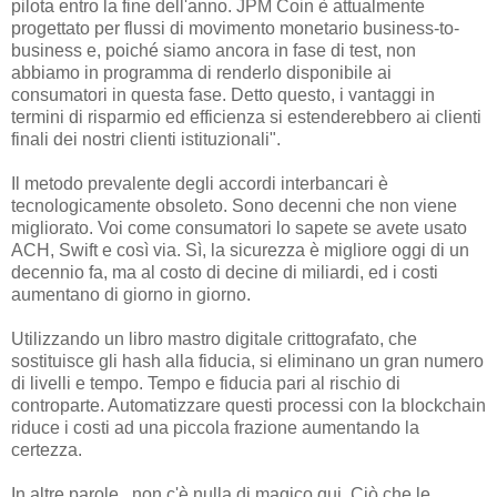
pilota entro la fine dell'anno. JPM Coin è attualmente
progettato per flussi di movimento monetario business-to-
business e, poiché siamo ancora in fase di test, non
abbiamo in programma di renderlo disponibile ai
consumatori in questa fase. Detto questo, i vantaggi in
termini di risparmio ed efficienza si estenderebbero ai clienti
finali dei nostri clienti istituzionali".
Il metodo prevalente degli accordi interbancari è
tecnologicamente obsoleto. Sono decenni che non viene
migliorato. Voi come consumatori lo sapete se avete usato
ACH, Swift e così via. Sì, la sicurezza è migliore oggi di un
decennio fa, ma al costo di decine di miliardi, ed i costi
aumentano di giorno in giorno.
Utilizzando un libro mastro digitale crittografato, che
sostituisce gli hash alla fiducia, si eliminano un gran numero
di livelli e tempo. Tempo e fiducia pari al rischio di
controparte. Automatizzare questi processi con la blockchain
riduce i costi ad una piccola frazione aumentando la
certezza.
In altre parole, non c'è nulla di magico qui. Ciò che le