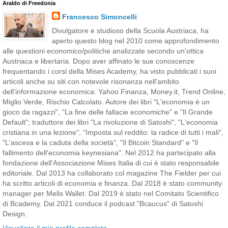
Araldo di Freedonia
Francesco Simoncelli
Divulgatore e studioso della Scuola Austriaca, ha
aperto questo blog nel 2010 come approfondimento
alle questioni economico/politiche analizzate secondo un'ottica
Austriaca e libertaria. Dopo aver affinato le sue conoscenze
frequentando i corsi della Mises Academy, ha visto pubblicati i suoi
articoli anche su siti con notevole risonanza nell'ambito
dell'informazione economica: Yahoo Finanza, Money.it, Trend Online,
Miglio Verde, Rischio Calcolato. Autore dei libri "L'economia è un
gioco da ragazzi", "La fine delle fallacie economiche" e "Il Grande
Default"; traduttore dei libri "La rivoluzione di Satoshi", "L'economia
cristiana in una lezione", "Imposta sul reddito: la radice di tutti i mali",
"L'ascesa e la caduta della società", "Il Bitcoin Standard" e "Il
fallimento dell'economia keynesiana". Nel 2012 ha partecipato alla
fondazione dell'Associazione Mises Italia di cui è stato responsabile
editoriale. Dal 2013 ha collaborato col magazine The Fielder per cui
ha scritto articoli di economia e finanza. Dal 2018 è stato community
manager per Melis Wallet. Dal 2019 è stato nel Comitato Scientifico
di Bcademy. Dal 2021 conduce il podcast "Bcaucus" di Satoshi
Design.
Visualizza il mio profilo completo