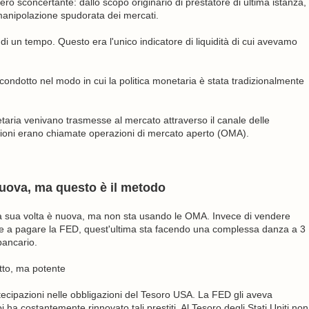
 sconcertante: dallo scopo originario di prestatore di ultima istanza,
 manipolazione spudorata dei mercati.
 di un tempo. Questo era l'unico indicatore di liquidità di cui avevamo
ondotto nel modo in cui la politica monetaria è stata tradizionalmente
netaria venivano trasmesse al mercato attraverso il canale delle
zioni erano chiamate operazioni di mercato aperto (OMA).
nuova, ma questo è il metodo
 a sua volta è nuova, ma non sta usando le OMA. Invece di vendere
bbe a pagare la FED, quest'ultima sta facendo una complessa danza a 3
 bancario.
etto, ma potente
tecipazioni nelle obbligazioni del Tesoro USA. La FED gli aveva
a costantemente rinnovato tali prestiti. Al Tesoro degli Stati Uniti non