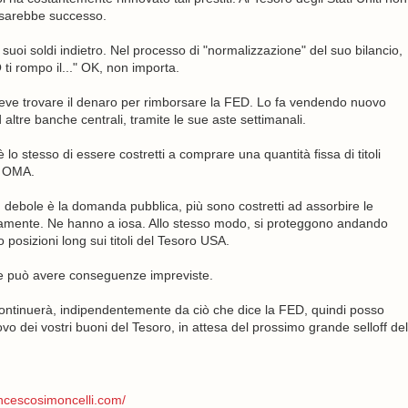
e sarebbe successo.
suoi soldi indietro. Nel processo di "normalizzazione" del suo bilancio,
i rompo il..." OK, non importa.
deve trovare il denaro per rimborsare la FED. Lo fa vendendo nuovo
 altre banche centrali, tramite le sue aste settimanali.
o stesso di essere costretti a comprare una quantità fissa di titoli
i OMA.
ù debole è la domanda pubblica, più sono costretti ad assorbire le
mamente. Ne hanno a iosa. Allo stesso modo, si proteggono andando
 posizioni long sui titoli del Tesoro USA.
che può avere conseguenze impreviste.
e continuerà, indipendentemente da ciò che dice la FED, quindi posso
 dei vostri buoni del Tesoro, in attesa del prossimo grande selloff del
ancescosimoncelli.com/