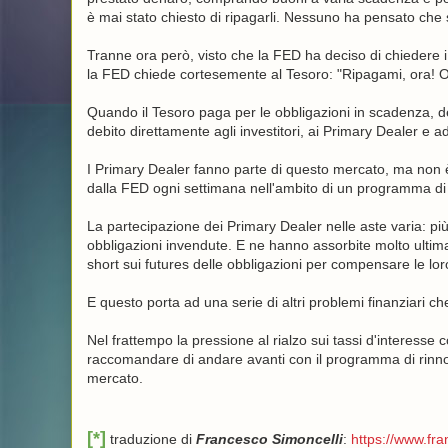
è mai stato chiesto di ripagarli. Nessuno ha pensato ch
Tranne ora però, visto che la FED ha deciso di chiedere i 
la FED chiede cortesemente al Tesoro: "Ripagami, ora! O t
Quando il Tesoro paga per le obbligazioni in scadenza, 
debito direttamente agli investitori, ai Primary Dealer e ad
I Primary Dealer fanno parte di questo mercato, ma non è l
dalla FED ogni settimana nell'ambito di un programma d
La partecipazione dei Primary Dealer nelle aste varia: pi
obbligazioni invendute. E ne hanno assorbite molto ulti
short sui futures delle obbligazioni per compensare le loro
E questo porta ad una serie di altri problemi finanziari 
Nel frattempo la pressione al rialzo sui tassi d'interess
raccomandare di andare avanti con il programma di rinnovo
mercato.
[*]
traduzione di
Francesco Simoncelli
:
https://www.fr