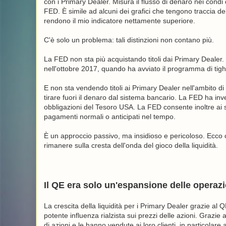
con i Primary Dealer. Misura il flusso di denaro nei condi d
FED. È simile ad alcuni dei grafici che tengono traccia de
rendono il mio indicatore nettamente superiore.
C'è solo un problema: tali distinzioni non contano più.
La FED non sta più acquistando titoli dai Primary Dealer
nell'ottobre 2017, quando ha avviato il programma di tig
E non sta vendendo titoli ai Primary Dealer nell'ambito 
tirare fuori il denaro dal sistema bancario. La FED ha in
obbligazioni del Tesoro USA. La FED consente inoltre ai su
pagamenti normali o anticipati nel tempo.
È un approccio passivo, ma insidioso e pericoloso. Ecco
rimanere sulla cresta dell'onda del gioco della liquidità.
Il QE era solo un'espansione delle operaz
La crescita della liquidità per i Primary Dealer grazie al
potente influenza rialzista sui prezzi delle azioni. Grazi
di azioni e le hanno vendute ai loro clienti, in particolare a