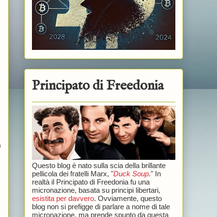
Principato di Freedonia
a
Questo blog è nato sulla scia della brillante
pellicola dei fratelli Marx, "
Duck Soup
." In
realtà il Principato di Freedonia fu una
micronazione, basata su principi libertari,
esistita per davvero
. Ovviamente, questo
blog non si prefigge di parlare a nome di tale
micronazione, ma prende spunto da questa