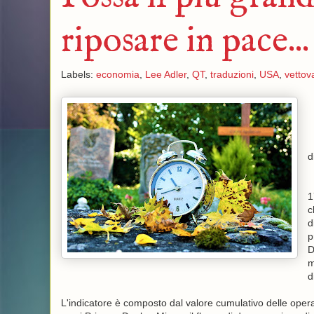
riposare in pace..
Labels:
economia
,
Lee Adler
,
QT
,
traduzioni
,
USA
,
vettov
d
1
c
d
p
D
m
d
L'indicatore è composto dal valore cumulativo delle ope