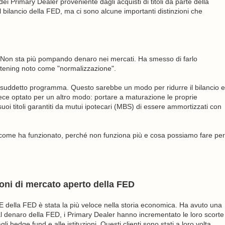
ei Primary Dealer proveniente dagli acquisti di titoli da parte della
l bilancio della FED, ma ci sono alcune importanti distinzioni che
. Non sta più pompando denaro nei mercati. Ha smesso di farlo
htening noto come "normalizzazione".
di suddetto programma. Questo sarebbe un modo per ridurre il bilancio e
vece optato per un altro modo: portare a maturazione le proprie
oi titoli garantiti da mutui ipotecari (MBS) di essere ammortizzati con
 come ha funzionato, perché non funziona più e cosa possiamo fare per
ioni di mercato aperto della FED
 QE della FED è stata la più veloce nella storia economica. Ha avuto una
e al denaro della FED, i Primary Dealer hanno incrementato le loro scorte
gli hedge fund e alle istituzioni. Questi clienti sono stati a loro volta