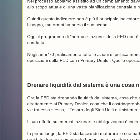
Nel processo abbiamo assistito ad un cambiamento davvero
allo scopo attuale di una vasta pianificazione centrale e
Quindi questo indicatore non è più il principale indicatore
bisogno, ma ormai ha perso il suo scopo.
Oggi il programma di "normalizzazione" della FED non è c
condotta.
Negli anni '70 praticamente tutte le azioni di politica mo
operazioni della FED con i Primary Dealer. Quelle opera
Drenare liquidità dal sistema è una cosa 
Ora la FED sta drenando liquidità dal sistema, cosa che
direttamente ai Primary Dealer, cosa che li costringere
vie tra essa stessa, il Tesoro degli Stati Uniti e il sistema
Il suo effetto sui mercati azionari e obbligazionari è indir
In primo luogo, la FED sta lasciando maturare le sue par
prestato denaro, comprando buoni a varia scadenza e poi h