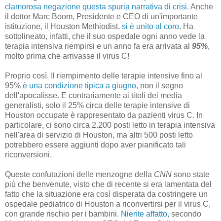
clamorosa negazione questa spuria narrativa di crisi
. Anche
il dottor Marc Boom, Presidente e CEO di un'importante
istituzione, il Houston Methiodist,
si è unito al coro
. Ha
sottolineato, infatti, che il suo ospedale ogni anno vede la
terapia intensiva riempirsi e un anno fa era arrivata al
95%
,
molto prima che arrivasse il virus C!
Proprio così. Il riempimento delle terapie intensive fino al
95%
è una condizione tipica a giugno
, non il segno
dell'apocalisse. E contrariamente ai titoli dei media
generalisti, solo il 25% circa delle terapie intensive di
Houston occupate è rappresentato da pazienti virus C. In
particolare, ci sono circa 2.200 posti letto in terapia intensiva
nell'area di servizio di Houston, ma altri 500 posti letto
potrebbero essere aggiunti dopo aver pianificato tali
riconversioni.
Queste confutazioni delle menzogne della
CNN
sono state
più che benvenute, visto che di recente si era lamentata del
fatto che la situazione era così disperata da costringere un
ospedale pediatrico di Houston a riconvertirsi per il virus C,
con grande rischio per i bambini.
Niente affatto
, secondo