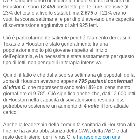
Né stiamo tentando di attutire le medie statali. Nell'area di
Houston ci sono
12.458
posti letto per le cure intensive (il
23% del totale a livello statale), ma
2.675
o il 21% erano
vuoti la scorsa settimana; e per di più avevano una capacità
di sovratensione aggiuntiva di altri 925 letti.
Ciò è particolarmente saliente perché l'aumento dei casi in
Texas e a Houston è stato generalmente tra una
popolazione molto più giovane rispetto all'inizio
dell'epidemia, e la necessità è stata esattamente per questo
tipo di letti, non per quelli in terapia intensiva.
Quindi il fatto è che dalla scorsa settimana gli ospedali della
zona di Houston avevano appena
795 pazienti confermati
di virus C
, che rappresentavano solo l'
8%
del censimento
giornaliero di 9.785. Ciò significa anche che, dati i 3.600 letti
di Houston nella capacità di sovratensione residua, essi
potrebbero sostenere un aumento di
4 volte
il loro attuale
carico.
Anche la leadership della comunità sanitaria di Houston alla
fine ne ha avuto abbastanza della
CNN
, della
NBC
e dal
resto degli isterici per il virus C,
e ha respinto con una