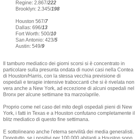
Regine: 2.867/
222
Brooklyn: 2.345/
198
Houston 567/
7
Dallas: 696/
13
Fort Worth: 500/
10
San Antonio: 423/
5
Austin: 549/
9
Il tamburo mediatico dei giorni scorsi si è concentrato in
particolare sulla presunta ondata di nuovi casi nella Contea
di Houston/Harris, con la stessa vecchia previsione di
ospedali e terapie intensive traboccanti che si è rivelata non
vera anche a New York, ad eccezione di alcuni ospedali nel
Bronx per alcune settimane tra marzo/aprile.
Proprio come nel caso del mito degli ospedali pieni di New
York, i fatti in Texas e a Houston confutano completamente il
blitz mediatico di questo fine settimana.
E sottolineano anche l'eterna servilità dei media generalisti.
Dopotutto, se i positivi per 100.000 abitanti a Houston sono