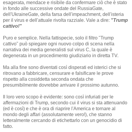
esagerata, mendace e risibile da confermare ciò che è stato
in fondo alle successive ondate del RussiaGate,
dell'UkraineGate, della farsa dell'impeachment, dell'isteria
per il virus e dell'attuale rivolta razziale. Vale a dire:
"Trump
cattivo!"
Puro e semplice. Nella fattispecie, solo il filtro "Trump
cattivo" può spiegare ogni nuovo colpo di scena nella
narrativa dei media generalisti sul virus C, la quale è
degenerata in un procedimento giudiziario in diretta TV.
Ma alla fine sono diventati così disperati ed isterici che si
ritrovano a fabbricare, censurare e falsificare le prove
rispetto alla cosiddetta seconda ondata che
presumibilmente dovrebbe arrivare il prossimo autunno.
Il loro vero scopo è evidente: sono così infuriati per le
affermazioni di Trump, secondo cui il virus si sta attenuando
(ed è così) e che è ora di riaprire l'America e tornare al
mondo degli affari (assolutamente vero!), che stanno
letteralmente cercando di etichettarlo con un genocidio di
fatto.