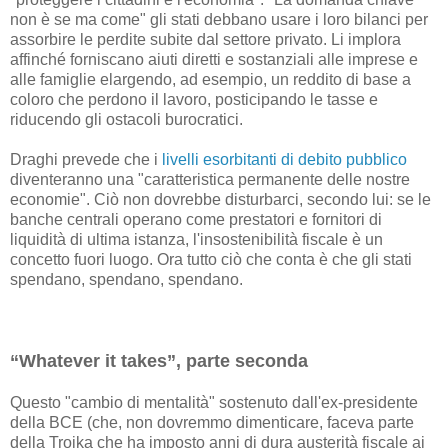
non è se ma come" gli stati debbano usare i loro bilanci per
assorbire le perdite subite dal settore privato. Li implora
affinché forniscano aiuti diretti e sostanziali alle imprese e
alle famiglie elargendo, ad esempio, un reddito di base a
coloro che perdono il lavoro, posticipando le tasse e
riducendo gli ostacoli burocratici.
Draghi prevede che i
livelli esorbitanti di debito pubblico
diventeranno una "caratteristica permanente delle nostre
economie". Ciò non dovrebbe disturbarci, secondo lui: se le
banche centrali operano come prestatori e fornitori di
liquidità di ultima istanza, l'insostenibilità fiscale è un
concetto fuori luogo. Ora tutto ciò che conta è che gli stati
spendano, spendano, spendano.
“Whatever it takes”, parte seconda
Questo "cambio di mentalità" sostenuto dall'ex-presidente
della BCE (che, non dovremmo dimenticare, faceva parte
della Troika che ha imposto anni di dura austerità fiscale ai