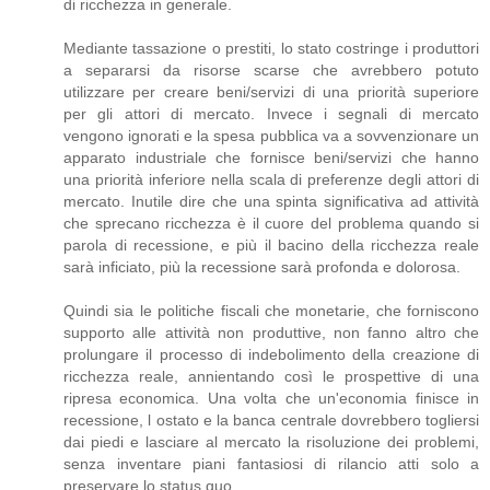
di ricchezza in generale.
Mediante tassazione o prestiti, lo stato costringe i produttori
a separarsi da risorse scarse che avrebbero potuto
utilizzare per creare beni/servizi di una priorità superiore
per gli attori di mercato. Invece i segnali di mercato
vengono ignorati e la spesa pubblica va a sovvenzionare un
apparato industriale che fornisce beni/servizi che hanno
una priorità inferiore nella scala di preferenze degli attori di
mercato. Inutile dire che una spinta significativa ad attività
che sprecano ricchezza è il cuore del problema quando si
parola di recessione, e più il bacino della ricchezza reale
sarà inficiato, più la recessione sarà profonda e dolorosa.
Quindi sia le politiche fiscali che monetarie, che forniscono
supporto alle attività non produttive, non fanno altro che
prolungare il processo di indebolimento della creazione di
ricchezza reale, annientando così le prospettive di una
ripresa economica. Una volta che un'economia finisce in
recessione, l ostato e la banca centrale dovrebbero togliersi
dai piedi e lasciare al mercato la risoluzione dei problemi,
senza inventare piani fantasiosi di rilancio atti solo a
preservare lo status quo.