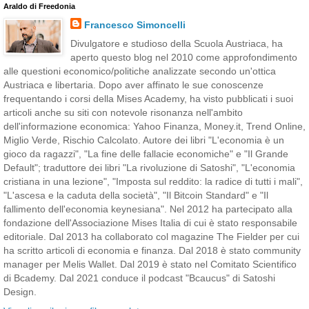
Araldo di Freedonia
Francesco Simoncelli
Divulgatore e studioso della Scuola Austriaca, ha
aperto questo blog nel 2010 come approfondimento
alle questioni economico/politiche analizzate secondo un'ottica
Austriaca e libertaria. Dopo aver affinato le sue conoscenze
frequentando i corsi della Mises Academy, ha visto pubblicati i suoi
articoli anche su siti con notevole risonanza nell'ambito
dell'informazione economica: Yahoo Finanza, Money.it, Trend Online,
Miglio Verde, Rischio Calcolato. Autore dei libri "L'economia è un
gioco da ragazzi", "La fine delle fallacie economiche" e "Il Grande
Default"; traduttore dei libri "La rivoluzione di Satoshi", "L'economia
cristiana in una lezione", "Imposta sul reddito: la radice di tutti i mali",
"L'ascesa e la caduta della società", "Il Bitcoin Standard" e "Il
fallimento dell'economia keynesiana". Nel 2012 ha partecipato alla
fondazione dell'Associazione Mises Italia di cui è stato responsabile
editoriale. Dal 2013 ha collaborato col magazine The Fielder per cui
ha scritto articoli di economia e finanza. Dal 2018 è stato community
manager per Melis Wallet. Dal 2019 è stato nel Comitato Scientifico
di Bcademy. Dal 2021 conduce il podcast "Bcaucus" di Satoshi
Design.