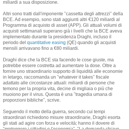
miliardi a sua disposizione.
Altri sono tratti dall'imponente "cassetta degli attrezzi" della
BCE. Ad esempio, sono stati aggiunti altri €120 miliardi al
Programma di acquisto di asset (APP). Gli attuali volumi di
acquisti settimanali superano già i livelli che la BCE aveva
implementato durante la presidenza Draghi, incluso il
periodo del
quantitative easing
(QE) quando gli acquisti
mensili arrivavano fino a €80 miliardi.
Draghi dice che la BCE sta facendo le cose giuste, ma
potrebbe essere costretta ad aumentare la dose. Oltre a
fornire uno straordinario supporto di liquidità alle economie
in letargo, raccomanda un "whatever it takes" fiscale
adattato alle circostanze attuali: miliardi di persone che
temono per la propria vita, decine di migliaia o più che
muoiono per il virus. Questa è una "tragedia umana di
proporzioni bibliche", scrive.
Seguendo il motto della guerra, secondo cui tempi
straordinari richiedono misure straordinarie, Draghi esorta
gli stati ad agire con forza e velocità; hanno il dovere di
"proteggere i cittadini e l'economia". "La domanda chiave