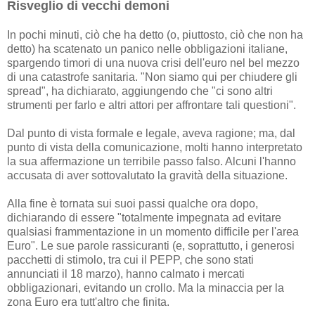
Risveglio di vecchi demoni
In pochi minuti, ciò che ha detto (o, piuttosto, ciò che non ha
detto) ha scatenato un panico nelle obbligazioni italiane,
spargendo timori di una nuova crisi dell'euro nel bel mezzo
di una catastrofe sanitaria. "Non siamo qui per chiudere gli
spread", ha dichiarato, aggiungendo che "ci sono altri
strumenti per farlo e altri attori per affrontare tali questioni".
Dal punto di vista formale e legale, aveva ragione; ma, dal
punto di vista della comunicazione, molti hanno interpretato
la sua affermazione un terribile passo falso. Alcuni l'hanno
accusata di aver sottovalutato la gravità della situazione.
Alla fine è tornata sui suoi passi qualche ora dopo,
dichiarando di essere "totalmente impegnata ad evitare
qualsiasi frammentazione in un momento difficile per l'area
Euro". Le sue parole rassicuranti (e, soprattutto, i generosi
pacchetti di stimolo, tra cui il PEPP, che sono stati
annunciati il ​​18 marzo), hanno calmato i mercati
obbligazionari, evitando un crollo. Ma la minaccia per la
zona Euro era tutt'altro che finita.