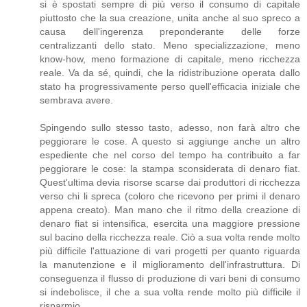
si è spostati sempre di più verso il consumo di capitale
piuttosto che la sua creazione, unita anche al suo spreco a
causa dell'ingerenza preponderante delle forze
centralizzanti dello stato. Meno specializzazione, meno
know-how, meno formazione di capitale, meno ricchezza
reale. Va da sé, quindi, che la ridistribuzione operata dallo
stato ha progressivamente perso quell'efficacia iniziale che
sembrava avere.
Spingendo sullo stesso tasto, adesso, non farà altro che
peggiorare le cose. A questo si aggiunge anche un altro
espediente che nel corso del tempo ha contribuito a far
peggiorare le cose: la stampa sconsiderata di denaro fiat.
Quest'ultima devia risorse scarse dai produttori di ricchezza
verso chi li spreca (coloro che ricevono per primi il denaro
appena creato). Man mano che il ritmo della creazione di
denaro fiat si intensifica, esercita una maggiore pressione
sul bacino della ricchezza reale. Ciò a sua volta rende molto
più difficile l'attuazione di vari progetti per quanto riguarda
la manutenzione e il miglioramento dell'infrastruttura. Di
conseguenza il flusso di produzione di vari beni di consumo
si indebolisce, il che a sua volta rende molto più difficile il
risparmio.