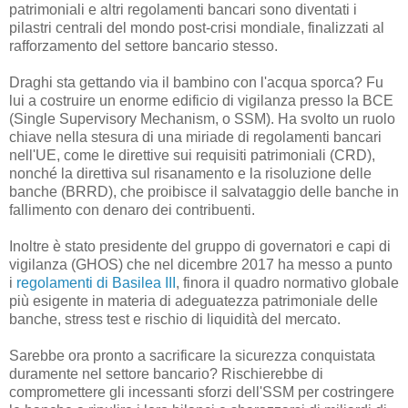
patrimoniali e altri regolamenti bancari sono diventati i
pilastri centrali del mondo post-crisi mondiale, finalizzati al
rafforzamento del settore bancario stesso.
Draghi sta gettando via il bambino con l'acqua sporca? Fu
lui a costruire un enorme edificio di vigilanza presso la BCE
(Single Supervisory Mechanism, o SSM). Ha svolto un ruolo
chiave nella stesura di una miriade di regolamenti bancari
nell'UE, come le direttive sui requisiti patrimoniali (CRD),
nonché la direttiva sul risanamento e la risoluzione delle
banche (BRRD), che proibisce il salvataggio delle banche in
fallimento con denaro dei contribuenti.
Inoltre è stato presidente del gruppo di governatori e capi di
vigilanza (GHOS) che nel dicembre 2017 ha messo a punto
i
regolamenti di Basilea III
, finora il quadro normativo globale
più esigente in materia di adeguatezza patrimoniale delle
banche, stress test e rischio di liquidità del mercato.
Sarebbe ora pronto a sacrificare la sicurezza conquistata
duramente nel settore bancario? Rischierebbe di
compromettere gli incessanti sforzi dell'SSM per costringere