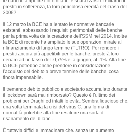
le banche a ripulire i loro bilanci e sbarazzarsi di miliardi di
prestiti in sofferenza, la loro pericolosa eredità del crash del
2008?
Il 12 marzo la BCE ha allentato le normative bancarie
esistenti, abbassando i requisiti patrimoniali delle banche
per la prima volta dalla creazione dell'SSM nel 2014. Inoltre
la BCE di recente ha ampliato le sue operazioni mirate al
rifinanziamento di lungo termine (TLTRO). Per rendere i
prestiti ancora più appetibili per le banche, presterà loro
denaro ad un tasso del -0,75% e, a giugno, al -1%. Alla fine
la BCE potrebbe anche prendere in considerazione
l'acquisto del debito a breve termine delle banche, cosa
finora impensabile.
Il tremendo debito pubblico e societario accumulato durante
il lockdown sarà mai rimborsato? Questo è l'ultimo dei
problemi per Draghi ed infatti lo evita. Sembra fiducioso che,
una volta terminata la crisi del virus C, una forma di
normalità potrebbe alla fine restituire una sorta di
risanamento dei bilanci.
È tuttavia difficile immaginare che, senza un aumento