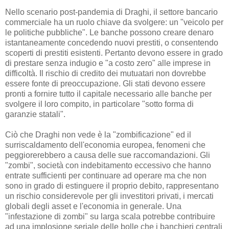
Nello scenario post-pandemia di Draghi, il settore bancario
commerciale ha un ruolo chiave da svolgere: un "veicolo per
le politiche pubbliche". Le banche possono creare denaro
istantaneamente concedendo nuovi prestiti, o consentendo
scoperti di prestiti esistenti. Pertanto devono essere in grado
di prestare senza indugio e "a costo zero" alle imprese in
difficoltà. Il rischio di credito dei mutuatari non dovrebbe
essere fonte di preoccupazione. Gli stati devono essere
pronti a fornire tutto il capitale necessario alle banche per
svolgere il loro compito, in particolare "sotto forma di
garanzie statali".
Ciò che Draghi non vede è la "zombificazione" ed il
surriscaldamento dell'economia europea, fenomeni che
peggiorerebbero a causa delle sue raccomandazioni. Gli
"zombi", società con indebitamento eccessivo che hanno
entrate sufficienti per continuare ad operare ma che non
sono in grado di estinguere il proprio debito, rappresentano
un rischio considerevole per gli investitori privati, i mercati
globali degli asset e l'economia in generale. Una
"infestazione di zombi" su larga scala potrebbe contribuire
ad una implosione seriale delle bolle che i banchieri centrali