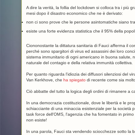
A dire la verità, la follia del lockdown si colloca tra i pi
mesi dopo il disastro economico che ne è derivato:
non ci sono prove che le persone asintomatiche siano tras
esiste una forte evidenza statistica che il 95% della popol
Ciononostante la dittatura sanitaria di Fauci afferma il co
perché sono spargitori di virus ed assassini dei loro conci
sistema immunitario di ogni americano in buona salute, non
naturale del contagio e della relativa immunità collettiva.
Per quanto riguarda l'idiozia dei diffusori silenziosi del 
Van Kerkhove, che
ha spiegato
di recente come sia molto 
Ciò abbatte del tutto la logica degli ordini di rimanere a cas
In una democrazia costituzionale, dove le libertà e le prop
schiacciante di una minaccia esistenziale per la società pr
task force dell'OMS, l'agenzia che ha fomentato in primo l
non esiste!
In una parola, Fauci sta vendendo sciocchezze sotto la b