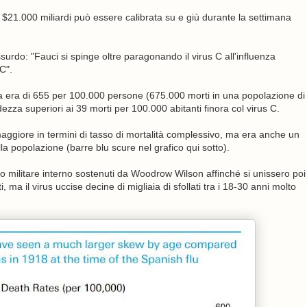
21.000 miliardi può essere calibrata su e giù durante la settimana
urdo: "Fauci si spinge oltre paragonando il virus C all'influenza
C".
nola era di 655 per 100.000 persone (675.000 morti in una popolazione di
zza superiori ai 39 morti per 100.000 abitanti finora col virus C.
ggiore in termini di tasso di mortalità complessivo, ma era anche un
ella popolazione (barre blu scure nel grafico qui sotto).
to militare interno sostenuti da Woodrow Wilson affinché si unissero poi
ma il virus uccise decine di migliaia di sfollati tra i 18-30 anni molto