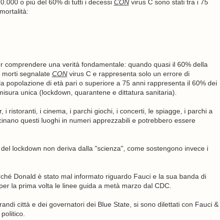
70.000 o più del 60% di tutti i decessi
CON
virus C sono stati tra i 75
mortalità:
er comprendere una verità fondamentale: quando quasi il 60% della
e morti segnalate
CON
virus C e rappresenta solo un errore di
la popolazione di età pari o superiore a 75 anni rappresenta il 60% dei
misura unica (lockdown, quarantene e dittatura sanitaria).
i ristoranti, i cinema, i parchi giochi, i concerti, le spiagge, i parchi a
cinano questi luoghi in numeri apprezzabili e potrebbero essere
llia del lockdown non deriva dalla "scienza", come sostengono invece i
erché Donald è stato mal informato riguardo Fauci e la sua banda di
 per la prima volta le linee guida a metà marzo dal CDC.
grandi città e dei governatori dei Blue State, si sono dilettati con Fauci &
politico.