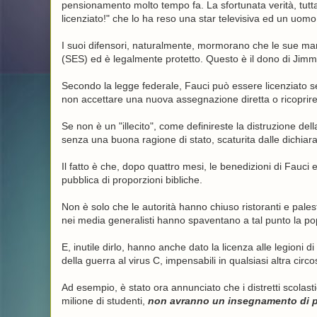
pensionamento molto tempo fa. La sfortunata verità, tutta
licenziato!" che lo ha reso una star televisiva ed un uomo 
I suoi difensori, naturalmente, mormorano che le sue ma
(SES) ed è legalmente protetto. Questo è il dono di Jimmy 
Secondo la legge federale, Fauci può essere licenziato se
non accettare una nuova assegnazione diretta o ricoprire 
Se non è un "illecito", come definireste la distruzione della
senza una buona ragione di stato, scaturita ​​dalle dichiara
Il fatto è che, dopo quattro mesi, le benedizioni di Fauci e
pubblica di proporzioni bibliche.
Non è solo che le autorità hanno chiuso ristoranti e pales
nei media generalisti hanno spaventano a tal punto la po
E, inutile dirlo, hanno anche dato la licenza alle legioni 
della guerra al virus C, impensabili in qualsiasi altra circ
Ad esempio, è stato ora annunciato che i distretti scolas
milione di studenti,
non avranno un insegnamento di per