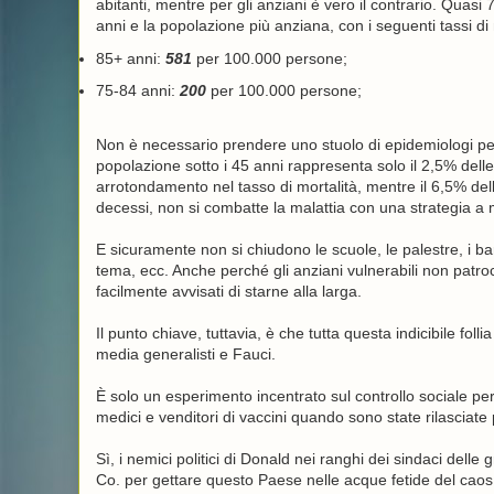
abitanti, mentre per gli anziani è vero il contrario. Quasi 
anni e la popolazione più anziana, con i seguenti tassi di 
85+ anni:
581
per 100.000 persone;
75-84 anni:
200
per 100.000 persone;
Non è necessario prendere uno stuolo di epidemiologi p
popolazione sotto i 45 anni rappresenta solo il 2,5% dell
arrotondamento nel tasso di mortalità, mentre il 6,5% del
decessi, non si combatte la malattia con una strategia a 
E sicuramente non si chiudono le scuole, le palestre, i bar, 
tema, ecc. Anche perché gli anziani vulnerabili non patro
facilmente avvisati di starne alla larga.
Il punto chiave, tuttavia, è che tutta questa indicibile fo
media generalisti e Fauci.
È solo un esperimento incentrato sul controllo sociale p
medici e venditori di vaccini quando sono state rilasciate
Sì, i nemici politici di Donald nei ranghi dei sindaci delle 
Co. per gettare questo Paese nelle acque fetide del caos 