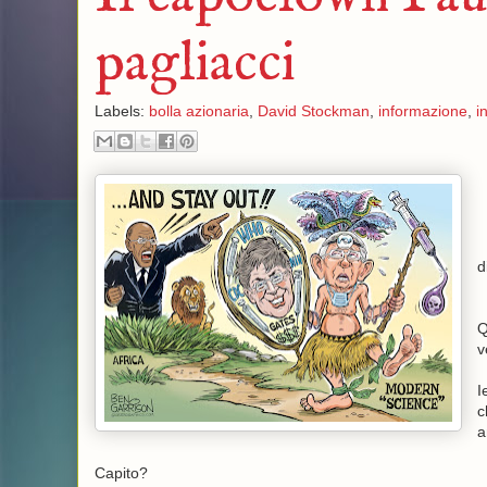
pagliacci
Labels:
bolla azionaria
,
David Stockman
,
informazione
,
i
d
Q
v
I
c
a
Capito?