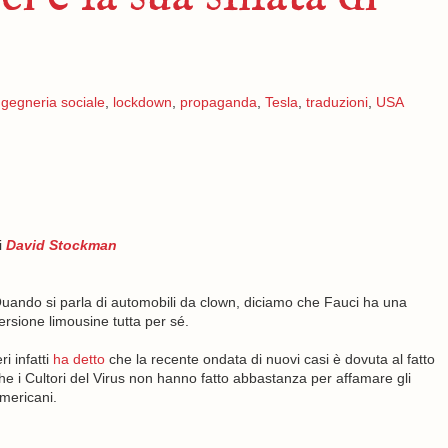
ngegneria sociale
,
lockdown
,
propaganda
,
Tesla
,
traduzioni
,
USA
i
David Stockman
uando si parla di automobili da clown, diciamo che Fauci ha una
ersione limousine tutta per sé.
eri infatti
ha detto
che la recente ondata di nuovi casi è dovuta al fatto
he i Cultori del Virus non hanno fatto abbastanza per affamare gli
mericani.