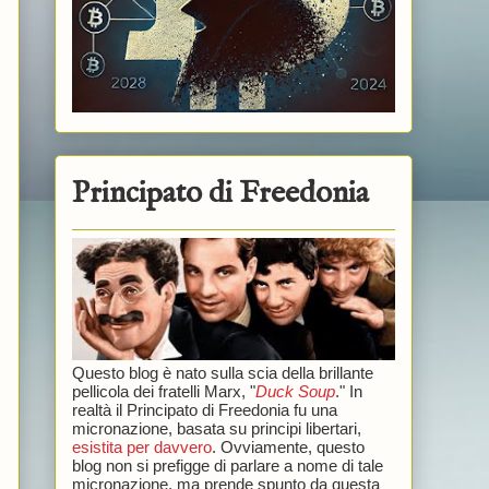
Principato di Freedonia
Questo blog è nato sulla scia della brillante
pellicola dei fratelli Marx, "
Duck Soup
." In
realtà il Principato di Freedonia fu una
micronazione, basata su principi libertari,
esistita per davvero
. Ovviamente, questo
blog non si prefigge di parlare a nome di tale
micronazione, ma prende spunto da questa