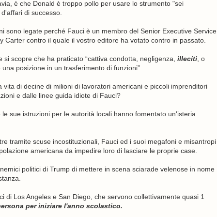
via, è che Donald è troppo pollo per usare lo strumento "sei
d'affari di successo.
ni sono legate perché Fauci è un membro del Senior Executive Service
Carter contro il quale il vostro editore ha votato contro in passato.
 si scopre che ha praticato “cattiva condotta, negligenza,
illeciti
, o
una posizione in un trasferimento di funzioni”.
 vita di decine di milioni di lavoratori americani e piccoli imprenditori
zioni e dalle linee guida idiote di Fauci?
 le sue istruzioni per le autorità locali hanno fomentato un'isteria
tre tramite scuse incostituzionali, Fauci ed i suoi megafoni e misantropi
polazione americana da impedire loro di lasciare le proprie case.
di nemici politici di Trump di mettere in scena sciarade velenose in nome
ostanza.
tici di Los Angeles e San Diego, che servono collettivamente quasi 1
sona per iniziare l'anno scolastico.