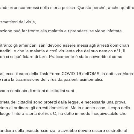
ù grandi errori commessi nella storia politica. Questo perché, anche quattr
mettitori del virus,
azione può far fronte alla malattia e riprendersi se viene infettata.
ntrario: gli americani sani devono essere messi agli arresti domiciliari
ttadini; e che la malattia è così virulenta che del suo nemico n°1, il
 ci si può fidare di fare. Praticamente è stato sovvertito il corso
virus, ecco il capo della Task Force COVID-19 dell'OMS, la dott.ssa Maria
rara la trasmissione del virus da pazienti asintomatici.
a a centinaia di milioni di cittadini sani.
rietà dei cittadini sono protetti dalla legge, è necessaria una prova
ima di ordinare gli arresti domiciliari. Ma in questo caso, il capo della
uogo l'intera isteria del irus C, ha detto in modo inequivocabile che
andiera della pseudo-scienza, e avrebbe dovuto essere costretto al