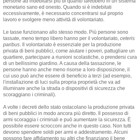
persone ad indebitarsi più di quanto farebbero in un sistema
monetario sano ed onesto. Quando si è indebitati
eccessivamente, è necessario concentrarsi sul proprio
lavoro e svolgere meno attività di volontariato.
Le tasse funzionano allo stesso modo. Più persone sono
tassate, meno tempo libero hanno per il volontariato,
ceteris
paribus
. Il volontariato è essenziale per la produzione
privata di beni pubblici, come aiutare i poveri, pattugliare un
quartiere, partecipare a riunioni scolastiche, o prendersi cura
di un bellissimo giardino. A causa della tassazione, le
persone hanno anche meno risorse a loro disposizione, il
cui uso può anche essere di beneficio a terzi (ad esempio,
l'installazione di luci sulla propria proprietà che va ad
illuminare anche la strada o dispositivi di sicurezza che
scoraggiano i criminali).
A volte i decreti dello stato ostacolano la produzione privata
di beni pubblici in modo ancora più diretto. Il possesso di
armi scoraggia i criminali e può aumentare la sicurezza. È
possibile essere scrocconi anche in questo caso. Non tutti
devono spendere soldi per armi e addestramento. Alcuni
possono fare affidamento su altri che finanziano il bene