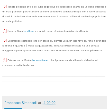
[3]
Tenete presente che è del tutto soggettivo se il possesso di armi sia un bene pubblico o
un male pubblico, poiché alcune persone potrebbero sentirsi a disagio con il libero possesso
di armi. I criminali considererebbero sicuramente il possesso diffuso di armi nella popolazione
un male pubblico.
[4]
Rodney Stark
ha difeso
le crociate come sforzi sostanzialmente difensivi.
[5]
Si potrebbe sostenere che con tasse più elevate vi sia un incentivo più forte a difendere
la libertà in quanto c'è molto da guadagnare. Tuttavia il Mises Institute ha una portata
maggiore rispetto agli istituti di libero mercato in Paesi meno liberi con tas rate più elevati.
[6]
Étienne de La Boétie
ha sottolineato
che il potere statale si basa in definitiva sul
consenso e sull'obbedienza.
_______________________________________________
____________________________________
Francesco Simoncelli
at
11:09:00