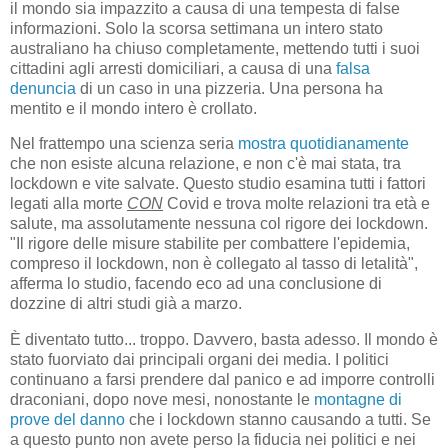
il mondo sia impazzito a causa di una tempesta di false
informazioni. Solo la scorsa settimana un intero stato
australiano ha chiuso completamente, mettendo tutti i suoi
cittadini agli arresti domiciliari, a causa di una
falsa
denuncia
di un caso in una pizzeria. Una persona ha
mentito e il mondo intero è crollato.
Nel frattempo una scienza seria
mostra quotidianamente
che non esiste alcuna relazione, e non c'è mai stata, tra
lockdown e vite salvate. Questo studio esamina tutti i fattori
legati alla morte
CON
Covid e trova molte relazioni tra età e
salute, ma assolutamente nessuna col rigore dei lockdown.
"Il rigore delle misure stabilite per combattere l'epidemia,
compreso il lockdown, non è collegato al tasso di letalità",
afferma lo studio, facendo eco ad una conclusione di
dozzine di altri studi già a marzo.
È diventato tutto... troppo. Davvero, basta adesso. Il mondo è
stato fuorviato dai principali organi dei media. I politici
continuano a farsi prendere dal panico e ad imporre controlli
draconiani, dopo nove mesi, nonostante le
montagne di
prove del danno
che i lockdown stanno causando a tutti. Se
a questo punto non avete perso la fiducia nei politici e nei