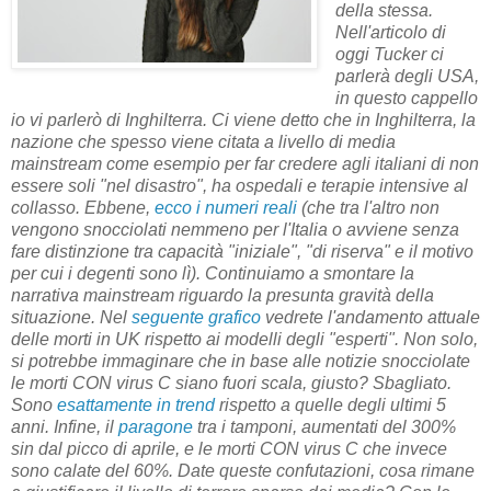
della stessa.
Nell'articolo di
oggi Tucker ci
parlerà degli USA,
in questo cappello
io vi parlerò di Inghilterra. Ci viene detto che in Inghilterra, la
nazione che spesso viene citata a livello di media
mainstream come esempio per far credere agli italiani di non
essere soli "nel disastro", ha ospedali e terapie intensive al
collasso. Ebbene,
ecco i numeri reali
(che tra l'altro non
vengono snocciolati nemmeno per l'Italia o avviene senza
fare distinzione tra capacità "iniziale", "di riserva" e il motivo
per cui i degenti sono lì). Continuiamo a smontare la
narrativa mainstream riguardo la presunta gravità della
situazione. Nel
seguente grafico
vedrete l'andamento attuale
delle morti in UK rispetto ai modelli degli "esperti". Non solo,
si potrebbe immaginare che in base alle notizie snocciolate
le morti CON virus C siano fuori scala, giusto? Sbagliato.
Sono
esattamente in trend
rispetto a quelle degli ultimi 5
anni. Infine, il
paragone
tra i tamponi, aumentati del 300%
sin dal picco di aprile, e le morti CON virus C che invece
sono calate del 60%. Date queste confutazioni, cosa rimane