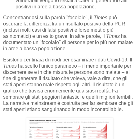
vulnerabili vengono testati a catena, generando alti
positivi in ​​aree a bassa popolazione.
Concentrandosi sulla parola "focolaio", il
Times
può
oscurare la differenza tra un risultato positivo della PCR
(inclusi molti casi di falsi positivi e forse metà o più
asintomatici) e un esito grave. In altre parole, il
Times
ha
documentato un "focolaio" di persone per lo più non malate
in aree a bassa popolazione.
Esistono centinaia di modi per esaminare i dati Covid-19. Il
Times
ha scelto l'unico parametro – il meno importante per
discernere se e in che misura le persone sono malate – al
fine di generare il risultato che voleva, vale a dire, che gli
stati aperti stanno male rispetto agli altri. Il risultato è un
grafico che travisa enormemente qualsiasi realtà. Fa
sembrare gli stati peggiori fantastici e quelli migliori terribili.
La narrativa mainstream è costruita per far sembrare che gli
stati aperti stiano sanguinando in modo incontrollabile.