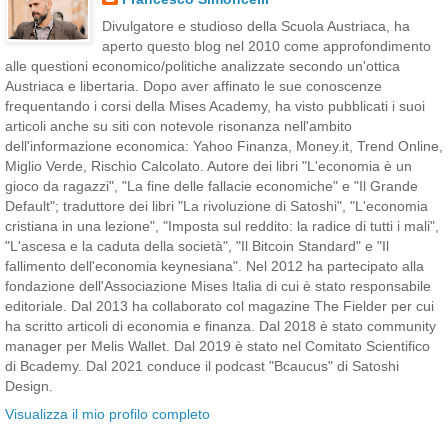
Divulgatore e studioso della Scuola Austriaca, ha
aperto questo blog nel 2010 come approfondimento
alle questioni economico/politiche analizzate secondo un'ottica
Austriaca e libertaria. Dopo aver affinato le sue conoscenze
frequentando i corsi della Mises Academy, ha visto pubblicati i suoi
articoli anche su siti con notevole risonanza nell'ambito
dell'informazione economica: Yahoo Finanza, Money.it, Trend Online,
Miglio Verde, Rischio Calcolato. Autore dei libri "L'economia è un
gioco da ragazzi", "La fine delle fallacie economiche" e "Il Grande
Default"; traduttore dei libri "La rivoluzione di Satoshi", "L'economia
cristiana in una lezione", "Imposta sul reddito: la radice di tutti i mali",
"L'ascesa e la caduta della società", "Il Bitcoin Standard" e "Il
fallimento dell'economia keynesiana". Nel 2012 ha partecipato alla
fondazione dell'Associazione Mises Italia di cui è stato responsabile
editoriale. Dal 2013 ha collaborato col magazine The Fielder per cui
ha scritto articoli di economia e finanza. Dal 2018 è stato community
manager per Melis Wallet. Dal 2019 è stato nel Comitato Scientifico
di Bcademy. Dal 2021 conduce il podcast "Bcaucus" di Satoshi
Design.
Visualizza il mio profilo completo