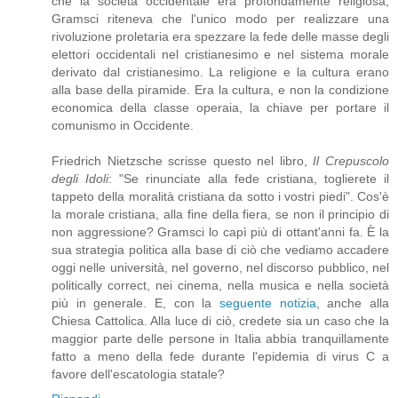
che la società occidentale era profondamente religiosa,
Gramsci riteneva che l'unico modo per realizzare una
rivoluzione proletaria era spezzare la fede delle masse degli
elettori occidentali nel cristianesimo e nel sistema morale
derivato dal cristianesimo. La religione e la cultura erano
alla base della piramide. Era la cultura, e non la condizione
economica della classe operaia, la chiave per portare il
comunismo in Occidente.
Friedrich Nietzsche scrisse questo nel libro,
Il Crepuscolo
degli Idoli
: "Se rinunciate alla fede cristiana, toglierete il
tappeto della moralità cristiana da sotto i vostri piedi". Cos'è
la morale cristiana, alla fine della fiera, se non il principio di
non aggressione? Gramsci lo capì più di ottant'anni fa. È la
sua strategia politica alla base di ciò che vediamo accadere
oggi nelle università, nel governo, nel discorso pubblico, nel
politically correct, nei cinema, nella musica e nella società
più in generale. E, con la
seguente notizia
, anche alla
Chiesa Cattolica. Alla luce di ciò, credete sia un caso che la
maggior parte delle persone in Italia abbia tranquillamente
fatto a meno della fede durante l'epidemia di virus C a
favore dell'escatologia statale?