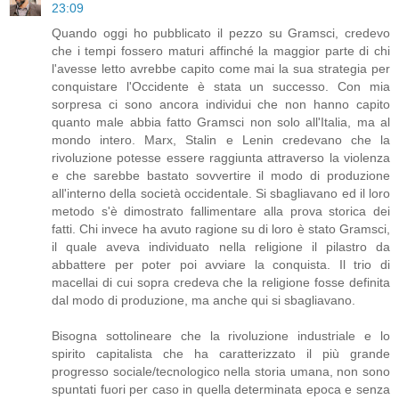
23:09
Quando oggi ho pubblicato il pezzo su Gramsci, credevo
che i tempi fossero maturi affinché la maggior parte di chi
l'avesse letto avrebbe capito come mai la sua strategia per
conquistare l'Occidente è stata un successo. Con mia
sorpresa ci sono ancora individui che non hanno capito
quanto male abbia fatto Gramsci non solo all'Italia, ma al
mondo intero. Marx, Stalin e Lenin credevano che la
rivoluzione potesse essere raggiunta attraverso la violenza
e che sarebbe bastato sovvertire il modo di produzione
all'interno della società occidentale. Si sbagliavano ed il loro
metodo s'è dimostrato fallimentare alla prova storica dei
fatti. Chi invece ha avuto ragione su di loro è stato Gramsci,
il quale aveva individuato nella religione il pilastro da
abbattere per poter poi avviare la conquista. Il trio di
macellai di cui sopra credeva che la religione fosse definita
dal modo di produzione, ma anche qui si sbagliavano.
Bisogna sottolineare che la rivoluzione industriale e lo
spirito capitalista che ha caratterizzato il più grande
progresso sociale/tecnologico nella storia umana, non sono
spuntati fuori per caso in quella determinata epoca e senza