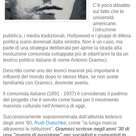
C'è poco dibattito
sul fatto che le
università
americane,
l'istruzione
pubblica, i media tradizionali, Hollywood e i gruppi di difesa
politica siano dominati dalla sinistra. Non è un caso, ma
parte di una strategia deliberata per aprire la strada alla
rivoluzione comunista sviluppata più di ottant'anni fa da un
teorico politico italiano di nome Antonio Gramsci.
Descritto come uno dei teorici marxisti più importanti e
influenti del mondo dopo lo stesso Marx, se non avete
familiarità con Gramsci, dovreste averla.
Il comunista italiano (1891 - 1937) è considerato il padrino
del progetto che è servito come base per il movimento
marxista culturale nell'America di oggi.
Successivamente soprannominata dall'attivista tedesco
degli anni '60,
Rudi Dutschke
, come "la lunga marcia
attraverso le istituzioni",
Gramsci scrisse negli anni '30 di
una "guerra di posizione" per socialisti e comunisti in