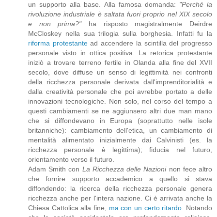
un supporto alla base. Alla famosa domanda:
"Perché la
rivoluzione industriale è saltata fuori proprio nel XIX secolo
e non prima?"
ha risposto magistralmente Deirdre
McCloskey nella sua trilogia sulla borghesia. Infatti fu la
riforma protestante
ad accendere la scintilla del progresso
personale visto in ottica positiva. La retorica protestante
iniziò a trovare terreno fertile in Olanda alla fine del XVII
secolo, dove diffuse un senso di legittimità nei confronti
della ricchezza personale derivata dall'imprenditorialità e
dalla creatività personale che poi avrebbe portato a delle
innovazioni tecnologiche. Non solo, nel corso del tempo a
questi cambiamenti se ne aggiunsero altri due man mano
che si diffondevano in Europa (soprattutto nelle isole
britanniche): cambiamento dell'etica, un cambiamento di
mentalità alimentato inizialmente dai Calvinisti (es. la
ricchezza personale è legittima); fiducia nel futuro,
orientamento verso il futuro.
Adam Smith con
La Ricchezza delle Nazioni
non fece altro
che fornire supporto accademico a quello si stava
diffondendo: la ricerca della ricchezza personale genera
ricchezza anche per l'intera nazione. Ci è arrivata anche la
Chiesa Cattolica alla fine,
ma con un certo ritardo
. Notando