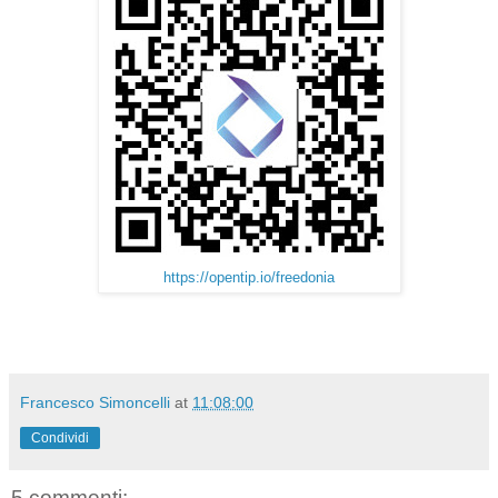
https://opentip.io/freedonia
Francesco Simoncelli
at
11:08:00
Condividi
5 commenti: