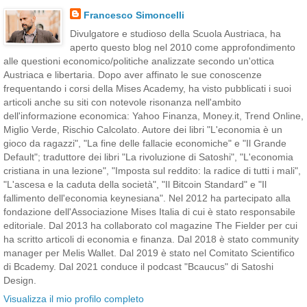
Francesco Simoncelli
Divulgatore e studioso della Scuola Austriaca, ha
aperto questo blog nel 2010 come approfondimento
alle questioni economico/politiche analizzate secondo un'ottica
Austriaca e libertaria. Dopo aver affinato le sue conoscenze
frequentando i corsi della Mises Academy, ha visto pubblicati i suoi
articoli anche su siti con notevole risonanza nell'ambito
dell'informazione economica: Yahoo Finanza, Money.it, Trend Online,
Miglio Verde, Rischio Calcolato. Autore dei libri "L'economia è un
gioco da ragazzi", "La fine delle fallacie economiche" e "Il Grande
Default"; traduttore dei libri "La rivoluzione di Satoshi", "L'economia
cristiana in una lezione", "Imposta sul reddito: la radice di tutti i mali",
"L'ascesa e la caduta della società", "Il Bitcoin Standard" e "Il
fallimento dell'economia keynesiana". Nel 2012 ha partecipato alla
fondazione dell'Associazione Mises Italia di cui è stato responsabile
editoriale. Dal 2013 ha collaborato col magazine The Fielder per cui
ha scritto articoli di economia e finanza. Dal 2018 è stato community
manager per Melis Wallet. Dal 2019 è stato nel Comitato Scientifico
di Bcademy. Dal 2021 conduce il podcast "Bcaucus" di Satoshi
Design.
Visualizza il mio profilo completo