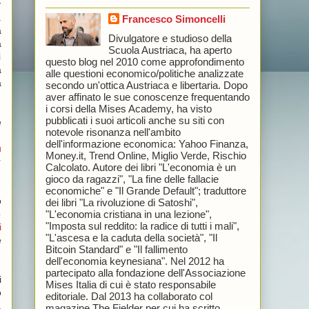
y
a
Francesco Simoncelli
a
Divulgatore e studioso della
a
Scuola Austriaca, ha aperto
i
questo blog nel 2010 come approfondimento
a
alle questioni economico/politiche analizzate
a
secondo un'ottica Austriaca e libertaria. Dopo
aver affinato le sue conoscenze frequentando
i corsi della Mises Academy, ha visto
pubblicati i suoi articoli anche su siti con
e
notevole risonanza nell'ambito
e
dell'informazione economica: Yahoo Finanza,
ù
Money.it, Trend Online, Miglio Verde, Rischio
r
Calcolato. Autore dei libri "L'economia è un
gioco da ragazzi", "La fine delle fallacie
economiche" e "Il Grande Default"; traduttore
o
dei libri "La rivoluzione di Satoshi",
"L'economia cristiana in una lezione",
o
"Imposta sul reddito: la radice di tutti i mali",
i
"L'ascesa e la caduta della società", "Il
e
Bitcoin Standard" e "Il fallimento
dell'economia keynesiana". Nel 2012 ha
partecipato alla fondazione dell'Associazione
i
Mises Italia di cui è stato responsabile
o
editoriale. Dal 2013 ha collaborato col
a
magazine The Fielder per cui ha scritto