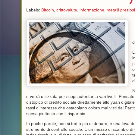
Labels:
Bitcoin
,
crittovalute
,
informazione
,
metalli preziosi
L
i
p
c
t
d
N
e verrà utilizzata per scopi autoritari a vari livelli. Pensat
distopico di credito sociale direttamente allo yuan digital
tassi d'interesse che ostacolano coloro mal visti dal Pa
spesa piuttosto che il risparmio.
In poche parole, non si tratta più di denaro; è una leva 
strumento di controllo sociale. È un mezzo di scambio di 