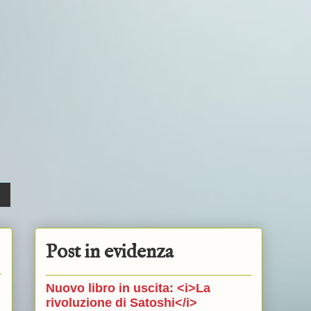
Post in evidenza
Nuovo libro in uscita: <i>La
rivoluzione di Satoshi</i>