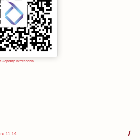
s://opentip.io/freedonia
ore 11:14