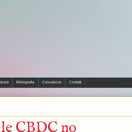
dcast
Bibliografia
Consulenze
Contatti
, le CBDC no