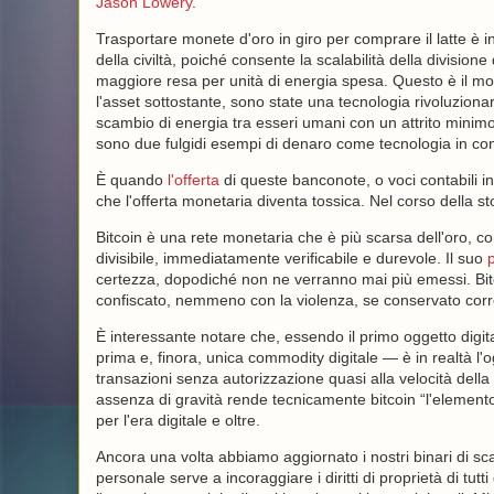
Jason Lowery
.
Trasportare monete d'oro in giro per comprare il latte è 
della civiltà, poiché consente la scalabilità della division
maggiore resa per unità di energia spesa. Questo è il mo
l'asset sottostante, sono state una tecnologia rivoluzionari
scambio di energia tra esseri umani con un attrito minimo.
sono due fulgidi esempi di denaro come tecnologia in con
È quando
l'offerta
di queste banconote, o voci contabili in 
che l'offerta monetaria diventa tossica. Nel corso della st
Bitcoin è una rete monetaria che è più scarsa dell'oro, con
divisibile, immediatamente verificabile e durevole. Il suo
certezza, dopodiché non ne verranno mai più emessi. Bitco
confiscato, nemmeno con la violenza, se conservato cor
È interessante notare che, essendo il primo oggetto digita
prima e, finora, unica commodity digitale — è in realtà 
transazioni senza autorizzazione quasi alla velocità della
assenza di gravità rende tecnicamente bitcoin “l'elemento
per l'era digitale e oltre.
Ancora una volta abbiamo aggiornato i nostri binari di sc
personale serve a incoraggiare i diritti di proprietà di tutti