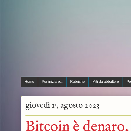
Home
Per iniziare...
Rubriche
Miti da abbattere
Po
giovedì 17 agosto 2023
Bitcoin è denaro