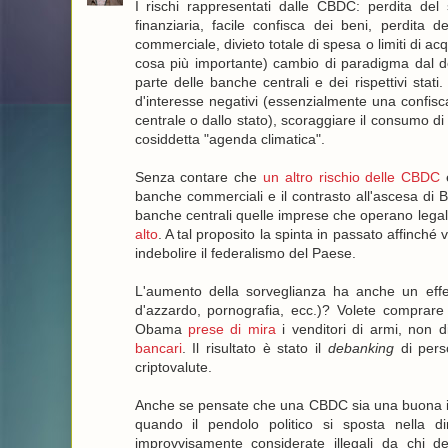
I rischi rappresentati dalle CBDC: perdita del
finanziaria, facile confisca dei beni, perdita 
commerciale, divieto totale di spesa o limiti di a
cosa più importante) cambio di paradigma dal d
parte delle banche centrali e dei rispettivi stati
d'interesse negativi (essenzialmente una confisc
centrale o dallo stato), scoraggiare il consumo di
cosiddetta "agenda climatica".
Senza contare che
un altro rischio delle CBDC
è
banche commerciali e il contrasto all'ascesa di B
banche centrali quelle imprese che operano lega
alto
. A tal proposito la spinta in passato affinch
indebolire il federalismo del Paese.
L'aumento della sorveglianza ha anche un effetto
d'azzardo, pornografia, ecc.)? Volete comprar
Obama
prese di mira
i venditori di armi, non 
bancari
. Il risultato è stato il
debanking
di pers
criptovalute.
Anche se pensate che una CBDC sia una buona idea
quando il pendolo politico si sposta nella di
improvvisamente considerate illegali da chi de