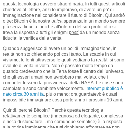
questa tecnologia davvero straordinaria. In tutti questi articoli
chiedevo al lettore, anzi lo imploravo, di avere un po' di
immaginazione nel considerare il futuro di Bitcoin. Qui andrò
oltre: Bitcoin è la nostra
unica
speranza in un mondo sempre
più senza fiducia, poiché all'interno del suo protocollo si
trova la risposta a tutti gli enigmi
posti
da un mondo senza
fiducia: la verifica della verità.
Quando suggerisco di avere un po’ di immaginazione, in
realtà non sto chiedendo poi così tanto. Le scatole in cui
viviamo, le lenti attraverso le quali vediamo la realtà, si sono
evolute di volta in volta. Non è passato molto tempo da
quando credevamo che la Terra fosse il centro dell’universo,
che gli esseri umani non avrebbero mai volato, che i
computer fossero la provvidenza della NASA. Le cose sono
cambiate e sono cambiate velocemente.
Internet pubblico è
nato circa 30 anni fa
, più o meno; ora guardatevi: è quasi
impossibile immaginare cosa porteranno i prossimi 10 anni.
Quindi, perché Bitcoin? Perché questa tecnologia
relativamente semplice (ingegnosa ed elegante, complessa
e ricca di sfumature... ma comunque semplice) è la risposta
alla rovina imminente che tutti dobbiamo affrontare se non