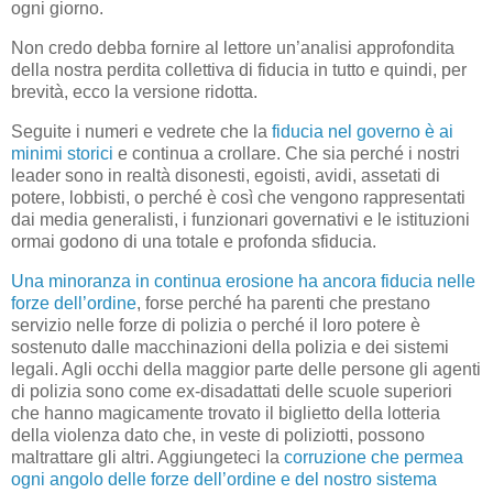
ogni giorno.
Non credo debba fornire al lettore un’analisi approfondita
della nostra perdita collettiva di fiducia in tutto e quindi, per
brevità, ecco la versione ridotta.
Seguite i numeri e vedrete che la
fiducia nel governo è ai
minimi storici
e continua a crollare. Che sia perché i nostri
leader sono in realtà disonesti, egoisti, avidi, assetati di
potere, lobbisti, o perché è così che vengono rappresentati
dai media generalisti, i funzionari governativi e le istituzioni
ormai godono di una totale e profonda sfiducia.
Una minoranza in continua erosione ha ancora fiducia nelle
forze dell’ordine
, forse perché ha parenti che prestano
servizio nelle forze di polizia o perché il loro potere è
sostenuto dalle macchinazioni della polizia e dei sistemi
legali. Agli occhi della maggior parte delle persone gli agenti
di polizia sono come ex-disadattati delle scuole superiori
che hanno magicamente trovato il biglietto della lotteria
della violenza dato che, in veste di poliziotti, possono
maltrattare gli altri. Aggiungeteci la
corruzione che permea
ogni angolo delle forze dell’ordine e del nostro sistema