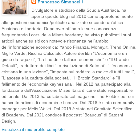
Francesco Simoncelli
Divulgatore e studioso della Scuola Austriaca, ha
aperto questo blog nel 2010 come approfondimento
alle questioni economico/politiche analizzate secondo un'ottica
Austriaca e libertaria. Dopo aver affinato le sue conoscenze
frequentando i corsi della Mises Academy, ha visto pubblicati i suoi
articoli anche su siti con notevole risonanza nell'ambito
dell'informazione economica: Yahoo Finanza, Money.it, Trend Online,
Miglio Verde, Rischio Calcolato. Autore dei libri "L'economia è un
gioco da ragazzi", "La fine delle fallacie economiche" e "Il Grande
Default"; traduttore dei libri "La rivoluzione di Satoshi", "L'economia
cristiana in una lezione", "Imposta sul reddito: la radice di tutti i mali",
"L'ascesa e la caduta della società", "Il Bitcoin Standard" e "Il
fallimento dell'economia keynesiana". Nel 2012 ha partecipato alla
fondazione dell'Associazione Mises Italia di cui è stato responsabile
editoriale. Dal 2013 ha collaborato col magazine The Fielder per cui
ha scritto articoli di economia e finanza. Dal 2018 è stato community
manager per Melis Wallet. Dal 2019 è stato nel Comitato Scientifico
di Bcademy. Dal 2021 conduce il podcast "Bcaucus" di Satoshi
Design.
Visualizza il mio profilo completo