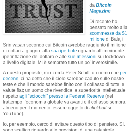
da
Bitcoin
Magazine
Di recente ho
pensato molto alla
scommessa da $1
milione
di Balaji
Srinivasan secondo cui Bitcoin avrebbe raggiunto il milione
di dollari a giugno, alla
sua iperbole
riguardo all'imminente
iperinflazione del dollaro e alle
sue riflessioni
sui lockdown
a livello digitale. Mi è sembrato tutto un po' inverosimile.
A questo proposito, mi ricorda Peter Schiff, un uomo che
per
decenni
ci ha detto che il cielo sarebbe caduto sulle nostre
teste e che il mondo sarebbe finito con il collasso di tutte le
valute fiat; un uomo che rivendica la superiorità intellettuale
rispetto
agli “sciocchi” presso la Federal Reserve
(nel
frattempo l’economia globale va avanti e il collasso sembra,
almeno per il momento, essere oggetto di
clickbait
su
YouTube).
Io, per esempio, cerco di evitare questo tipo di pensiero. Sì,
sono scettico riguardo alle previsioni di una catastrofe