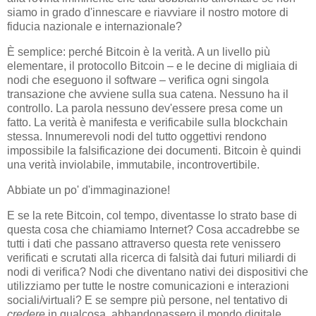
siamo in grado d'innescare e riavviare il nostro motore di
fiducia nazionale e internazionale?
È semplice: perché Bitcoin è la verità. A un livello più
elementare, il protocollo Bitcoin – e le decine di migliaia di
nodi che eseguono il software – verifica ogni singola
transazione che avviene sulla sua catena. Nessuno ha il
controllo. La parola nessuno dev'essere presa come un
fatto. La verità è manifesta e verificabile sulla blockchain
stessa. Innumerevoli nodi del tutto oggettivi rendono
impossibile la falsificazione dei documenti. Bitcoin è quindi
una verità inviolabile, immutabile, incontrovertibile.
Abbiate un po' d'immaginazione!
E se la rete Bitcoin, col tempo, diventasse lo strato base di
questa cosa che chiamiamo Internet? Cosa accadrebbe se
tutti i dati che passano attraverso questa rete venissero
verificati e scrutati alla ricerca di falsità dai futuri miliardi di
nodi di verifica? Nodi che diventano nativi dei dispositivi che
utilizziamo per tutte le nostre comunicazioni e interazioni
sociali/virtuali? E se sempre più persone, nel tentativo di
credere
in qualcosa, abbandonassero il mondo digitale