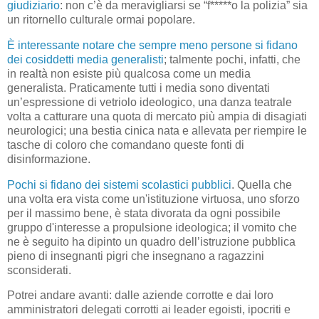
giudiziario
: non c’è da meravigliarsi se “f*****o la polizia” sia
un ritornello culturale ormai popolare.
È interessante notare che sempre meno persone si fidano
dei cosiddetti media generalisti
; talmente pochi, infatti, che
in realtà non esiste più qualcosa come un media
generalista. Praticamente tutti i media sono diventati
un’espressione di vetriolo ideologico, una danza teatrale
volta a catturare una quota di mercato più ampia di disagiati
neurologici; una bestia cinica nata e allevata per riempire le
tasche di coloro che comandano queste fonti di
disinformazione.
Pochi si fidano dei sistemi scolastici pubblici
. Quella che
una volta era vista come un'istituzione virtuosa, uno sforzo
per il massimo bene, è stata divorata da ogni possibile
gruppo d'interesse a propulsione ideologica; il vomito che
ne è seguito ha dipinto un quadro dell’istruzione pubblica
pieno di insegnanti pigri che insegnano a ragazzini
sconsiderati.
Potrei andare avanti: dalle aziende corrotte e dai loro
amministratori delegati corrotti ai leader egoisti, ipocriti e