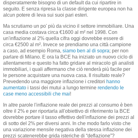
disperatamente bisogno di un default da cui ripartire in
seguito. E senza ripresa la classe dirigente europea non ha
alcun potere di leva sui suoi pari esteri.
Ma scrutiamo un po' più da vicino il settore immobiliare. Una
casa media costava circa €1600 al
m²
nel 1998. Con
un'inflazione al 2% quella cifra oggi dovrebbe essere di
circa €2500 al
m²
. Invece se prendiamo una città campione
a caso, ad esempio Roma,
siamo ben al di sopra
; per non
parlare di Milano. E ora la BCE ha iniziato un nuovo ciclo di
allentamento e questo ha fatto gridare al miracolo gli analisti
immobiliari, i quali affermano che ciò renderà più facile per
le persone acquistare una nuova casa. Il risultato reale?
Prevedendo una maggiore inflazione i creditori
hanno
aumentato
i tassi dei mutui a lungo termine
rendendo le
case meno accessibili che mai
!
In altre parole l'inflazione reale dei prezzi al consumo è ben
oltre il 2% e per riportarla all'obiettivo di riferimento la BCE
dovrebbe portare il tasso effettivo dell'inflazione dei prezzi al
di sotto del 2% per diversi anni. In che modo farlo visto che
una variazione mensile negativa della stessa inflazione dei
prezzi scatenerebbe grida isteriche di “deflazione”?