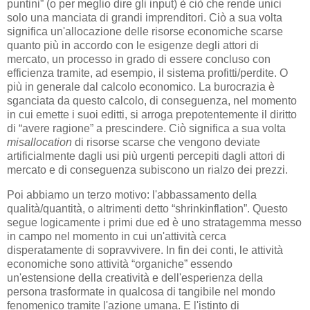
puntini” (o per meglio dire gli input) è ciò che rende unici
solo una manciata di grandi imprenditori. Ciò a sua volta
significa un'allocazione delle risorse economiche scarse
quanto più in accordo con le esigenze degli attori di
mercato, un processo in grado di essere concluso con
efficienza tramite, ad esempio, il sistema profitti/perdite. O
più in generale dal calcolo economico. La burocrazia è
sganciata da questo calcolo, di conseguenza, nel momento
in cui emette i suoi editti, si arroga prepotentemente il diritto
di “avere ragione” a prescindere. Ciò significa a sua volta
misallocation
di risorse scarse che vengono deviate
artificialmente dagli usi più urgenti percepiti dagli attori di
mercato e di conseguenza subiscono un rialzo dei prezzi.
Poi abbiamo un terzo motivo: l'abbassamento della
qualità/quantità, o altrimenti detto “shrinkinflation”. Questo
segue logicamente i primi due ed è uno stratagemma messo
in campo nel momento in cui un'attività cerca
disperatamente di sopravvivere. In fin dei conti, le attività
economiche sono attività “organiche” essendo
un'estensione della creatività e dell'esperienza della
persona trasformate in qualcosa di tangibile nel mondo
fenomenico tramite l'azione umana. E l'istinto di