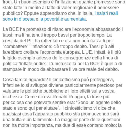
frodi. Un buon esempio è l'inflazione: quante promesse sono
state fatte in merito al fatto di voler migliorare il benessere
pubblico? Eppure apprendiamo che, in Italia,
i salari reali
sono in discesa
e
la povertà è aumentata
.
La BCE ha promesso di rilanciare l'economia abbassando i
tassi, ma li ha tenuti troppo bassi per troppo tempo. La
crescita del PIL ha rallentato e ora non può rialzarli per
“combattere” l'inflazione; c'è troppo debito. Tassi più alti
farebbero crollare l'economia europea. L'UE, infatti, è il più
fulgido esempio adesso delle conseguenze della linea di
politica “Inflate or die”. L'unica scelta per la BCE è quella di
stampare in modo da abbassare il valore reale del debito.
Cosa fare al riguardo? Il cinicetticismo può proteggervi,
infatti se lo si sviluppa diviene particolarmente prezioso per
valutare le politiche pubbliche e i loro effetti sulla vostra
ricchezza. Come diceva Ronald Reagan, la frase più
pericolosa che potevate sentire era: “Sono un agente dello
stato e sono qui per aiutare”. Il cinicetticismo vi dice che
qualsiasi cosa l'apparato pubblico stia promuovendo sarà
una truffa e un fallimento. La maggior parte delle questioni
non ha molta importanza, ma due di esse contano molto: la