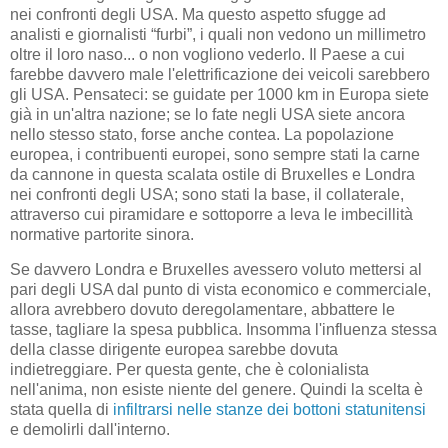
nei confronti degli USA. Ma questo aspetto sfugge ad
analisti e giornalisti “furbi”, i quali non vedono un millimetro
oltre il loro naso... o non vogliono vederlo. Il Paese a cui
farebbe davvero male l'elettrificazione dei veicoli sarebbero
gli USA. Pensateci: se guidate per 1000 km in Europa siete
già in un'altra nazione; se lo fate negli USA siete ancora
nello stesso stato, forse anche contea. La popolazione
europea, i contribuenti europei, sono sempre stati la carne
da cannone in questa scalata ostile di Bruxelles e Londra
nei confronti degli USA; sono stati la base, il collaterale,
attraverso cui piramidare e sottoporre a leva le imbecillità
normative partorite sinora.
Se davvero Londra e Bruxelles avessero voluto mettersi al
pari degli USA dal punto di vista economico e commerciale,
allora avrebbero dovuto deregolamentare, abbattere le
tasse, tagliare la spesa pubblica. Insomma l'influenza stessa
della classe dirigente europea sarebbe dovuta
indietreggiare. Per questa gente, che è colonialista
nell'anima, non esiste niente del genere. Quindi la scelta è
stata quella di
infiltrarsi nelle stanze dei bottoni statunitensi
e demolirli dall'interno.