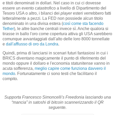
e titoli denominati in dollari. Nel caso in cui ci dovesse
essere un evento catastrofico a livello di Dipartimento del
Tesoro USA o altro, i bilanci dei
player
esteri verrebbero fatti
letteralmente a pezzi. La FED non possiede alcun titolo
denominato in una divisa estera (
così come sta facendo
Tether
), le altre banche centrali invece sì. Anche qualora si
tirasse in ballo l'oro come copertura attiva gli USA sarebbero
comunque avvantaggiati dall'alto delle loro 8000 tonnellate
e
dall'afflusso di oro da Londra
.
Quindi, prima di lanciarsi in scenari futuri fantasiosi in cui i
BRICS diventano magicamente il punto di riferimento del
mondo oppure il dollaro e l'economia statunitense vanno in
acuta sofferenza,
meglio capire come funziona davvero il
mondo
. Fortunatamente ci sono testi che facilitano il
compito.
Supporta Francesco Simoncelli's Freedonia lasciando una
“mancia” in satoshi di bitcoin scannerizzando il QR
seguente.