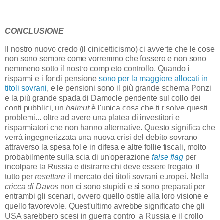
CONCLUSIONE
Il nostro nuovo credo (il cinicetticismo) ci avverte che le cose
non sono sempre come vorremmo che fossero e non sono
nemmeno sotto il nostro completo controllo. Quando i
risparmi e i fondi pensione
sono per la maggiore allocati in
titoli sovrani
, e le pensioni sono il più grande schema Ponzi
e la più grande spada di Damocle pendente sul collo dei
conti pubblici, un
haircut
è l'unica cosa che ti risolve questi
problemi... oltre ad avere una platea di investitori e
risparmiatori che non hanno alternative. Questo significa che
verrà ingegnerizzata una nuova crisi del debito sovrano
attraverso la spesa folle in difesa e altre follie fiscali, molto
probabilmente sulla scia di un'operazione
false flag
per
incolpare la Russia e distrarre chi deve essere fregato; il
tutto per
resettare
il mercato dei titoli sovrani europei. Nella
cricca di Davos
non ci sono stupidi e si sono preparati per
entrambi gli scenari, ovvero quello ostile alla loro visione e
quello favorevole. Quest'ultimo avrebbe significato che gli
USA sarebbero scesi in guerra contro la Russia e il crollo