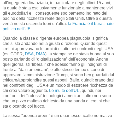
all'ingegneria finanziaria, in particolare negli ultimi 15 anni,
la quale è stata esclusivamente funzionale a mantenere vivi
gli eurodollari e il conseguente spolpamento indiretto del
bacino della ricchezza reale degli Stati Uniti. Oltre a questa
verità ne sta uscendo fuori un'altra:
la Francia è il burattinaio
politico nell'UE
.
Quando la classe dirigente europea piagnucola, significa
che si sta andando nella giusta direzione. Quando questi
cretini approvavano le armi di ricatto nei confronti degli USA
(es. GDPR,
DSA
,
DMA
), la stampa se ne stava buona al suo
posto parlando di “digitalizzazione” dell'economia. Anche
quei giornalisti “liberali” che adesso fanno gli indignati di
fronte ai “dazi americani”, e allo stesso tempo dicono di
approvare l'amministrazione Trump, si sono ben guardati dal
criticare/approfondire questi aspetti. Balle, quindi: erano dazi
nei confronti degli USA e un modo di estorcere ricchezza da
chi crea valore aggiunto.
Le multe dell'UE
, quindi, nei
confronti dei “colossi” tecnologici americani, altro non sono
che un pizzo mafioso richiesto da una banda di cretini che
sta giocando col fuoco.
La stessa “agenda green” è un gigantesco ricatto normativo