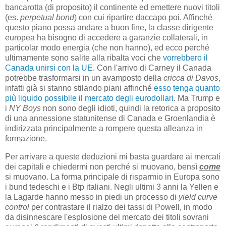
bancarotta (di proposito) il continente ed emettere nuovi titoli
(es.
perpetual bond
) con cui ripartire daccapo poi. Affinché
questo piano possa andare a buon fine, la classe dirigente
europea ha bisogno di accedere a garanzie collaterali, in
particolar modo energia (che non hanno), ed ecco perché
ultimamente sono salite alla ribalta voci che
vorrebbero il
Canada unirsi con la UE
. Con l'arrivo di Carney il Canada
potrebbe trasformarsi in un avamposto della
cricca di Davos
,
infatti già si stanno stilando piani affinché
esso tenga quanto
più liquido possibile il mercato degli eurodollari
. Ma Trump e
i
NY Boys
non sono degli idioti, quindi la retorica a proposito
di una annessione statunitense di Canada e Groenlandia è
indirizzata principalmente a rompere questa alleanza in
formazione.
Per arrivare a queste deduzioni mi basta guardare ai mercati
dei capitali e chiedermi non perché si muovano, bensì
come
si muovano. La forma principale di risparmio in Europa sono
i bund tedeschi e i Btp italiani. Negli ultimi 3 anni la Yellen e
la Lagarde hanno messo in piedi un processo di
yield curve
control
per contrastare il rialzo dei tassi di Powell, in modo
da disinnescare l'esplosione del mercato dei titoli sovrani