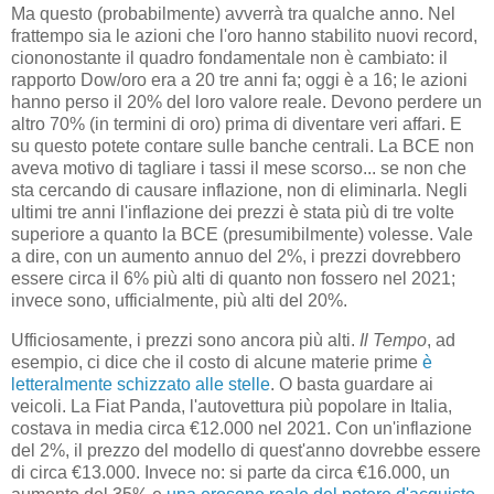
Ma questo (probabilmente) avverrà tra qualche anno. Nel
frattempo sia le azioni che l'oro hanno stabilito nuovi record,
ciononostante il quadro fondamentale non è cambiato: il
rapporto Dow/oro era a 20 tre anni fa; oggi è a 16; le azioni
hanno perso il 20% del loro valore reale. Devono perdere un
altro 70% (in termini di oro) prima di diventare veri affari. E
su questo potete contare sulle banche centrali. La BCE non
aveva motivo di tagliare i tassi il mese scorso... se non che
sta cercando di causare inflazione, non di eliminarla. Negli
ultimi tre anni l'inflazione dei prezzi è stata più di tre volte
superiore a quanto la BCE (presumibilmente) volesse. Vale
a dire, con un aumento annuo del 2%, i prezzi dovrebbero
essere circa il 6% più alti di quanto non fossero nel 2021;
invece sono, ufficialmente, più alti del 20%.
Ufficiosamente, i prezzi sono ancora più alti.
Il Tempo
, ad
esempio, ci dice che il costo di alcune materie prime
è
letteralmente schizzato alle stelle
. O basta guardare ai
veicoli. La Fiat Panda, l'autovettura più popolare in Italia,
costava in media circa €12.000 nel 2021. Con un'inflazione
del 2%, il prezzo del modello di quest'anno dovrebbe essere
di circa €13.000. Invece no: si parte da circa €16.000, un