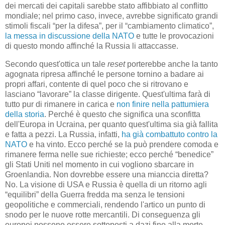
dei mercati dei capitali sarebbe stato affibbiato al conflitto
mondiale; nel primo caso, invece, avrebbe significato grandi
stimoli fiscali “per la difesa”, per il “cambiamento climatico”,
la messa in discussione della NATO
e tutte le provocazioni
di questo mondo affinché la Russia li attaccasse.
Secondo quest'ottica un tale
reset
porterebbe anche la tanto
agognata ripresa affinché le persone tornino a badare ai
propri affari, contente di quel poco che si ritrovano e
lasciano “lavorare” la classe dirigente. Quest'ultima farà di
tutto pur di rimanere in carica e
non finire nella pattumiera
della storia
. Perché è questo che significa una sconfitta
dell'Europa in Ucraina, per quanto quest'ultima sia già fallita
e fatta a pezzi. La Russia, infatti,
ha già combattuto contro la
NATO
e ha vinto. Ecco perché se la può prendere comoda e
rimanere ferma nelle sue richieste; ecco perché “benedice”
gli Stati Uniti nel momento in cui vogliono sbarcare in
Groenlandia. Non dovrebbe essere una mianccia diretta?
No. La visione di USA e Russia è quella di un ritorno agli
“equilibri” della Guerra fredda ma senza le tensioni
geopolitiche e commerciali, rendendo l'artico un punto di
snodo per le nuove rotte mercantili. Di conseguenza gli
europei possono essere sottoposti a dazi fino alla morte