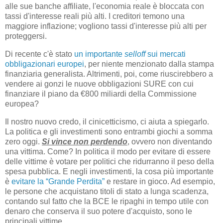
alle sue banche affiliate, l'economia reale è bloccata con
tassi d'interesse reali più alti. I creditori temono una
maggiore inflazione; vogliono tassi d'interesse più alti per
proteggersi.
Di recente c'è stato
un importante
selloff
sui mercati
obbligazionari europei
, per niente menzionato dalla stampa
finanziaria generalista. Altrimenti, poi, come riuscirebbero a
vendere ai gonzi le nuove obbligazioni SURE con cui
finanziare il piano da €800 miliardi della Commissione
europea?
Il nostro nuovo credo, il cinicetticismo, ci aiuta a spiegarlo.
La politica e gli investimenti sono entrambi giochi a somma
zero oggi.
Si vince non perdendo
, ovvero non diventando
una vittima. Come? In politica il modo per evitare di essere
delle vittime è votare per politici che ridurranno il peso della
spesa pubblica. E negli investimenti, la cosa più importante
è
evitare la “Grande Perdita”
e restare in gioco. Ad esempio,
le persone che acquistano titoli di stato a lunga scadenza,
contando sul fatto che la BCE le ripaghi in tempo utile con
denaro che conserva il suo potere d'acquisto, sono le
principali vittime.