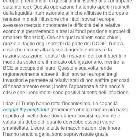
europei (i rendimenti di questi ultimi rispetto alla controparte
statunitense). Questa operazione ha tenuto aperti i rubinetti
della liquidità internazionale affinché affluisse in Europa e
tenesse in piedi l'illusione che i titoli sovrani europei
avessero mercato nonostante le difficoltà delle relative
economie (permettendo altresì ai fondi pensione europei di
rimanere finanziati). Ora che quei rubinetti sono chiusi,
grazie al taglio degli sprechi da parte del DOGE, l'unica
cosa che rimane alla classe dirigente europea è la
nazionalizzazione “coatta” dei risparmi dei contribuenti in
modo da sostenere il mercato obbligazionario, mentre la
BCE si occupa dell'euro. Questo a sua volta rende
ragionevolmente attraenti i titoli sovrani europei tra gli
investitori e permette ai relativi stati di non soffrire per costi
di finanziamento esosi; inoltre l'apparenza è che non c'è
crisi e che i rendimenti sono positivi al netto dell'inflazione.
I dazi di Trump hanno rotto l'incantesimo. La capacità
beggar thy neighbour
(rendimenti obbligazionari più bassi
rispetto al livello dove dovrebbero trovarsi realmente e
valuta più debole di quanto dovrebbe essere) viene
smantellata. L'euro, e tutte le macchinazioni che finora
l'hanno tenuto a galla, sono sopravvissute grazie