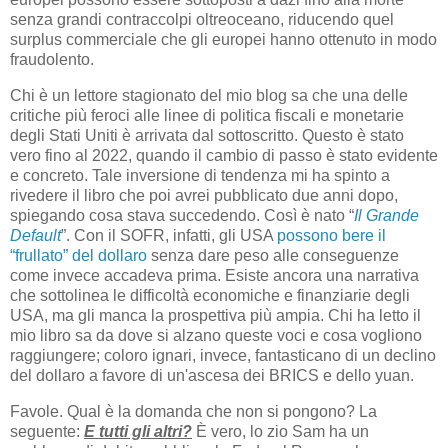
senza grandi contraccolpi oltreoceano, riducendo quel
surplus commerciale che gli europei hanno ottenuto in modo
fraudolento.
Chi è un lettore stagionato del mio blog sa che una delle
critiche più feroci alle linee di politica fiscali e monetarie
degli Stati Uniti è arrivata dal sottoscritto. Questo è stato
vero fino al 2022, quando il cambio di passo è stato evidente
e concreto. Tale inversione di tendenza mi ha spinto a
rivedere il libro che poi avrei pubblicato due anni dopo,
spiegando cosa stava succedendo. Così è nato “
Il Grande
Default
”. Con il SOFR, infatti, gli USA
possono bere il
“frullato” del dollaro
senza dare peso alle conseguenze
come invece accadeva prima. Esiste ancora una narrativa
che sottolinea le difficoltà economiche e finanziarie degli
USA, ma gli manca la prospettiva più ampia. Chi ha letto il
mio libro sa da dove si alzano queste voci e cosa vogliono
raggiungere; coloro ignari, invece, fantasticano di un declino
del dollaro a favore di un'ascesa dei BRICS e dello yuan.
Favole. Qual è la domanda che non si pongono? La
seguente:
E tutti gli altri?
È vero, lo zio Sam ha un