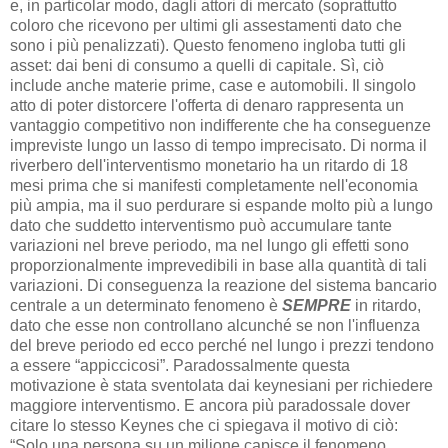
e, in particolar modo, dagli attori di mercato (soprattutto
coloro che ricevono per ultimi gli assestamenti dato che
sono i più penalizzati). Questo fenomeno ingloba tutti gli
asset: dai beni di consumo a quelli di capitale. Sì, ciò
include anche materie prime, case e automobili. Il singolo
atto di poter distorcere l'offerta di denaro rappresenta un
vantaggio competitivo non indifferente che ha conseguenze
impreviste lungo un lasso di tempo imprecisato. Di norma il
riverbero dell'interventismo monetario ha un ritardo di 18
mesi prima che si manifesti completamente nell'economia
più ampia, ma il suo perdurare si espande molto più a lungo
dato che suddetto interventismo può accumulare tante
variazioni nel breve periodo, ma nel lungo gli effetti sono
proporzionalmente imprevedibili in base alla quantità di tali
variazioni. Di conseguenza la reazione del sistema bancario
centrale a un determinato fenomeno è
SEMPRE
in ritardo,
dato che esse non controllano alcunché se non l'influenza
del breve periodo ed ecco perché nel lungo i prezzi tendono
a essere “appiccicosi”. Paradossalmente questa
motivazione è stata sventolata dai keynesiani per richiedere
maggiore interventismo. E ancora più paradossale dover
citare lo stesso Keynes che ci spiegava il motivo di ciò:
“Solo una persona su un milione capisce il fenomeno