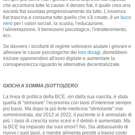
che accomuna tutte le cause: il denaro fiat, il quale crea una
società fiat svuotata progressivamente da tutto. L'essenza
fiat trascina e consuma tutto quello che s'è creato, è un
buco
nero
per i valori sociali, la scuola, l'educazione,
l'alimentazione, il benessere psicologico, l'intrattenimento,
ecc.
Se davvero i sicofanti di regime volessero aiutare i giovani e
alleviare le cause psicologiche dei
loro disagi
, dovrebbero
iniziare opponendosi all'euro digitale e aumentare la
consapevolezza riguardo le alternative decentralizzate.
GIOCHI A SOMMA (SOTTO)ZERO
La linea di politica della BCE, sin dalla sua nascita, è stata
quella di “stimolare” l'economia con tassi d'interesse sempre
più bassi. Ma dopo la più forte medicina “stimolante” mai
somministrata, dal 2012 al 2022, il paziente si è ammalato di
più: i tassi di crescita sono scesi e il debito è aumentato. Ma
la BCE ha imparato dai suoi errori? No. Sta abbassando di
nuovo i suoi tassi, e mentre alimenta prestiti a basso costo