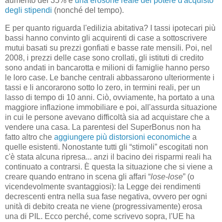
aumento del 35% e
una erosone reale del potere d'acquisto
degli stipendi
(nonché del tempo).
E per quanto riguarda l'edilizia abitativa? I tassi ipotecari più
bassi hanno convinto gli acquirenti di case a sottoscrivere
mutui basati su prezzi gonfiati e basse rate mensili. Poi, nel
2008, i prezzi delle case sono crollati, gli istituti di credito
sono andati in bancarotta e milioni di famiglie hanno perso
le loro case. Le banche centrali abbassarono ulteriormente i
tassi e li ancorarono sotto lo zero, in termini reali, per un
lasso di tempo di 10 anni. Ciò, ovviamente, ha portato a una
maggiore inflazione immobiliare e poi, all'assurda situazione
in cui le persone avevano difficoltà sia ad acquistare che a
vendere una casa. La parentesi del SuperBonus non ha
fatto altro che
aggiungere più distorsioni economiche
a
quelle esistenti. Nonostante tutti gli “stimoli” escogitati non
c'è stata alcuna ripresa... anzi il bacino dei risparmi reali ha
continuato a contrarsi. È questa la situazione che si viene a
creare quando entrano in scena gli affari “
lose-lose
” (o
vicendevolmente svantaggiosi): la Legge dei rendimenti
decrescenti entra nella sua fase negativa, ovvero per ogni
unità di debito creata ne viene (progressivamente) erosa
una di PIL. Ecco perché, come scrivevo sopra, l'UE ha