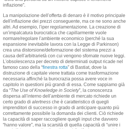
inflazione”.
La manipolazione dell'offerta di denaro è il motivo principale
dell'inflazione dei prezzi conseguente, ma ce ne sono anche
altri. Ad esempio, l'iper regolamentazione. La creazione di
un'impalcatura burocratica che capillarmente vuole
normare/regolare l'ambiente economico (perché la sua
espansione inevitabile lavora con la Legge di Parkinson)
crea una distorsione/deformazione del sistema prezzi a
causa dell'arbitrarietà con cui vengono sfornate nuove leggi.
L'obsolescenza per decreto di determinati output ricade nel
famoso caso della “
finestra rotta
” di Bastiat, dove la
distruzione di capitale viene trattata come trasformazione
necessaria affinché la burocrazia possa avere voce in
capitolo in questioni più grandi di essa. Come sappiamo già
da “
The Use of Knowledge in Society
”, la conoscenza
dispersa all'interno dell'ambiente di mercato richiede un
certo grado di
alertness
che è caratteristico di quegli
imprenditori di successo in grado di anticipare quanto più
correttamente possibile la domanda dei clienti. Ciò richiede
la capacità di saper raccogliere quegli input che davvero
“hanno valore”, ma la scarsità di quella capacità di “unire i