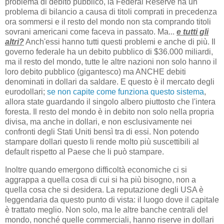
problema di debito pubblico, la Federal Reserve ha un
problema di bilancio a causa di titoli comprati in precedenza
ora sommersi e il resto del mondo non sta comprando titoli
sovrani americani come faceva in passato. Ma...
e tutti gli
altri?
Anch'essi hanno tutti questi problemi e anche di più. Il
governo federale ha un debito pubblico di $36.000 miliardi,
ma il resto del mondo, tutte le altre nazioni non solo hanno il
loro debito pubblico (gigantesco) ma ANCHE debiti
denominati in dollari da saldare. E questo è il mercato degli
eurodollari;
se non capite come funziona questo sistema
,
allora state guardando il singolo albero piuttosto che l'intera
foresta. Il resto del mondo è in debito non solo nella propria
divisa, ma anche in dollari, e non esclusivamente nei
confronti degli Stati Uniti bensì tra di essi. Non potendo
stampare dollari questo li rende molto più suscettibili al
default rispetto al Paese che li può stampare.
Inoltre quando emergono difficoltà economiche ci si
aggrappa a quella cosa di cui si ha più bisogno, non a
quella cosa che si desidera. La reputazione degli USA è
leggendaria da questo punto di vista: il luogo dove il capitale
è trattato meglio. Non solo, ma le altre banche centrali del
mondo, nonché quelle commerciali, hanno riserve in dollari