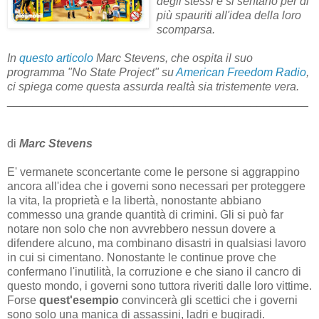
degli stessi e si sentano per di
più spauriti all'idea della loro
scomparsa.
In
questo articolo
Marc Stevens, che ospita il suo
programma "No State Project" su
American Freedom Radio
,
ci spiega come questa assurda realtà sia tristemente vera.
_______________________________________________
di
Marc Stevens
E' vermanete sconcertante come le persone si aggrappino
ancora all'idea che i governi sono necessari per proteggere
la vita, la proprietà e la libertà, nonostante abbiano
commesso una grande quantità di crimini. Gli si può far
notare non solo che non avvrebbero nessun dovere a
difendere alcuno, ma combinano disastri in qualsiasi lavoro
in cui si cimentano. Nonostante le continue prove che
confermano l'inutilità, la corruzione e che siano il cancro di
questo mondo, i governi sono tuttora riveriti dalle loro vittime.
Forse
quest'esempio
convincerà gli scettici che i governi
sono solo una manica di assassini, ladri e bugiradi.