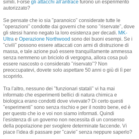
simili. Forse
gli attacchi all'antrace
furono un esperimento
autorizzato?
Se pensate che io sia "paranoico" considerate tutte le
"operazioni" condotte dai governi che sono "riservate", dove
gli stessi hanno negato la loro esistenza per decadi.
MK-
Ultra
e
Operazione Northwood
sono dei buoni esempi. Se i
"civili" possono essere attaccati con armi di distruzione di
massa, e tale azione può essere tranquillamente ammessa
senza nemmeno un briciolo di vergogna, allora cosa può
essere nascosto o considerato "riservato"? Non
preoccupatevi, dovete solo aspettare 50 anni o giù di lì per
scoprirlo.
Tra l'altro, nessuno dei "funzionari statali" vi ha mai
informato che esperimenti bellici di natura chimica e
biologica erano condotti dove vivevate? Di certo questi
"esperimenti" sono senza rischio e per il nostro bene, ed è
per questo che io e voi non siamo informati. Quindi
l'esistenza di un governo non necessita di un consenso
della popolazione per svoglere determinate faccende. Vi
piace l'idea di passare per "cavie" senza neppure saperlo?