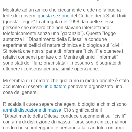
Mostrate ad un amico che ciecamente crede nella buona
fede dei governi
questa sezione
del Codice degli Stati Uniti
(questa "legge" fu abrogata nel 1998 da quelle stesse
persone che dissero che non stavano intercettando
telefonicamente senza una "garanzia"). Questa "legge"
autorizza il "Dipartimento della Difesa" a condurre
esperimenti bellici di natura chimica e biologica sui "civili".
Si noterà che non si parla di informare "i civili" e ottenere i
relativi consensi per fare ciò. Mentre gli unici "informati"
sono stati dei "funzionari statali", nessuno si è sognato di
ottenere i consensi per una simile operazione.
Mi sembra di ricordare che qualcuno in medio-oriente è stato
accusato di essere
un dittatore
per avere organizzato una
cosa del genere.
Riscalda il cuore sapere che agenti biologici e chimici sono
armi di distruzione di massa
. Ciò significa che il
"Dipartimento della Difesa" conduce esperimenti sui "civili"
con armi di distruzione di massa. Forse sono cinico, ma non
credo che si proteggano le persone attaccandole con armi