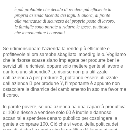
è più probabile che decida di rendere più efficiente la
propria azienda facendo dei tagli. E allora, di fronte
alla mancanza di sicurezza del proprio posto di lavoro,
le famiglie sono portate a ridurre le spese, piuttosto
che incrementare i consumi.
Se ridimensionare l’azienda la rende più efficiente e
profittevole allora sarebbe sbagliato impedirglielo. Vogliamo
che le risorse scarse siano impiegate per produrre beni e
servizi utili e richiesti oppure solo mettere gente al lavoro e
dar loro uno stipendio? Le risorse non più utilizzate
dall’azienda A per produrre X, potranno essere utilizzate
dall’azienda B per produrre Y, l’importante è appunto non
ostacolare la dinamica del cambiamento in atto ma favorirne
il corso.
In parole povere, se una azienda ha una capacità produttiva
di 100 e riesce a vendere solo 60 è inutile e dannoso
accanirsi e spendere denaro pubblico per costringere la
gente a comprare 100. Ciò che si vede, della politica dei
sussidi, è che l’azienda che fa profitti e dà lavoro ai suoi