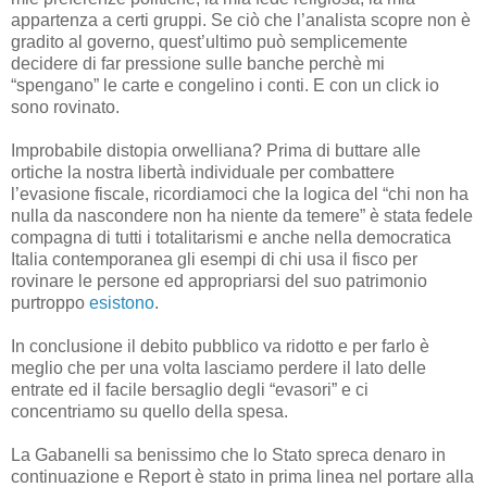
appartenza a certi gruppi. Se ciò che l’analista scopre non è
gradito al governo, quest’ultimo può semplicemente
decidere di far pressione sulle banche perchè mi
“spengano” le carte e congelino i conti. E con un click io
sono rovinato.
Improbabile distopia orwelliana? Prima di buttare alle
ortiche la nostra libertà individuale per combattere
l’evasione fiscale, ricordiamoci che la logica del “chi non ha
nulla da nascondere non ha niente da temere” è stata fedele
compagna di tutti i totalitarismi e anche nella democratica
Italia contemporanea gli esempi di chi usa il fisco per
rovinare le persone ed appropriarsi del suo patrimonio
purtroppo
esistono
.
In conclusione il debito pubblico va ridotto e per farlo è
meglio che per una volta lasciamo perdere il lato delle
entrate ed il facile bersaglio degli “evasori” e ci
concentriamo su quello della spesa.
La Gabanelli sa benissimo che lo Stato spreca denaro in
continuazione e Report è stato in prima linea nel portare alla