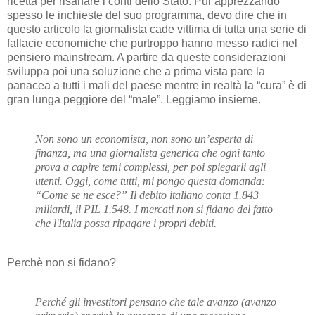
ricetta per risanare i conti dello Stato. Pur apprezzando
spesso le inchieste del suo programma, devo dire che in
questo articolo la giornalista cade vittima di tutta una serie di
fallacie economiche che purtroppo hanno messo radici nel
pensiero mainstream. A partire da queste considerazioni
sviluppa poi una soluzione che a prima vista pare la
panacea a tutti i mali del paese mentre in realtà la “cura” è di
gran lunga peggiore del “male”. Leggiamo insieme.
Non sono un economista, non sono un’esperta di
finanza, ma una giornalista generica che ogni tanto
prova a capire temi complessi, per poi spiegarli agli
utenti. Oggi, come tutti, mi pongo questa domanda:
“Come se ne esce?” Il debito italiano conta 1.843
miliardi, il PIL 1.548. I mercati non si fidano del fatto
che l'Italia possa ripagare i propri debiti.
Perchè non si fidano?
Perché gli investitori pensano che tale avanzo (avanzo