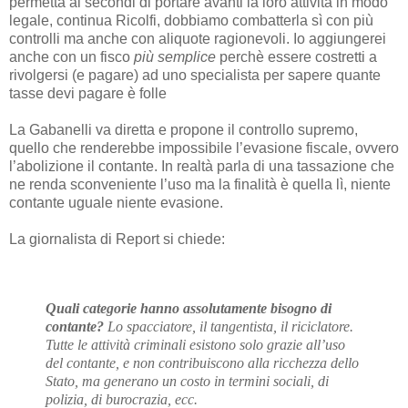
permetta ai secondi di portare avanti la loro attività in modo
legale, continua Ricolfi, dobbiamo combatterla sì con più
controlli ma anche con aliquote ragionevoli. Io aggiungerei
anche con un fisco
più
semplice
perchè essere costretti a
rivolgersi (e pagare) ad uno specialista per sapere quante
tasse devi pagare è folle
La Gabanelli va diretta e propone il controllo supremo,
quello che renderebbe impossibile l’evasione fiscale, ovvero
l’abolizione il contante. In realtà parla di una tassazione che
ne renda sconveniente l’uso ma la finalità è quella lì, niente
contante uguale niente evasione.
La giornalista di Report si chiede:
Quali categorie hanno assolutamente bisogno di
contante?
Lo spacciatore, il tangentista, il riciclatore.
Tutte le attività criminali esistono solo grazie all’uso
del contante, e non contribuiscono alla ricchezza dello
Stato, ma generano un costo in termini sociali, di
polizia, di burocrazia, ecc.