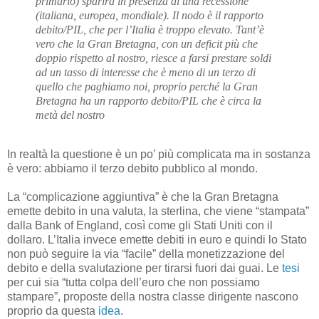
primario) sparirà in presenza di una recessione
(italiana, europea, mondiale). Il nodo è il rapporto
debito/PIL, che per l’Italia è troppo elevato. Tant’è
vero che la Gran Bretagna, con un deficit più che
doppio rispetto al nostro, riesce a farsi prestare soldi
ad un tasso di interesse che è meno di un terzo di
quello che paghiamo noi, proprio perché la Gran
Bretagna ha un rapporto debito/PIL che è circa la
metà del nostro
In realtà la questione è un po’ più complicata ma in sostanza
è vero: abbiamo il terzo debito pubblico al mondo.
La “complicazione aggiuntiva” è che la Gran Bretagna
emette debito in una valuta, la sterlina, che viene “stampata”
dalla Bank of England, così come gli Stati Uniti con il
dollaro. L’Italia invece emette debiti in euro e quindi lo Stato
non può seguire la via “facile” della monetizzazione del
debito e della svalutazione per tirarsi fuori dai guai. Le
tesi
per cui sia “tutta colpa dell’euro che non possiamo
stampare”, proposte della nostra classe dirigente nascono
proprio da questa
idea
.