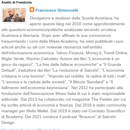
Araldo di Freedonia
Francesco Simoncelli
Divulgatore e studioso della Scuola Austriaca, ha
aperto questo blog nel 2010 come approfondimento
alle questioni economico/politiche analizzate secondo un'ottica
Austriaca e libertaria. Dopo aver affinato le sue conoscenze
frequentando i corsi della Mises Academy, ha visto pubblicati i suoi
articoli anche su siti con notevole risonanza nell'ambito
dell'informazione economica: Yahoo Finanza, Money.it, Trend Online,
Miglio Verde, Rischio Calcolato. Autore dei libri "L'economia è un
gioco da ragazzi", "La fine delle fallacie economiche" e "Il Grande
Default"; traduttore dei libri "La rivoluzione di Satoshi", "L'economia
cristiana in una lezione", "Imposta sul reddito: la radice di tutti i mali",
"L'ascesa e la caduta della società", "Il Bitcoin Standard" e "Il
fallimento dell'economia keynesiana". Nel 2012 ha partecipato alla
fondazione dell'Associazione Mises Italia di cui è stato responsabile
editoriale. Dal 2013 ha collaborato col magazine The Fielder per cui
ha scritto articoli di economia e finanza. Dal 2018 è stato community
manager per Melis Wallet. Dal 2019 è stato nel Comitato Scientifico
di Bcademy. Dal 2021 conduce il podcast "Bcaucus" di Satoshi
Design.