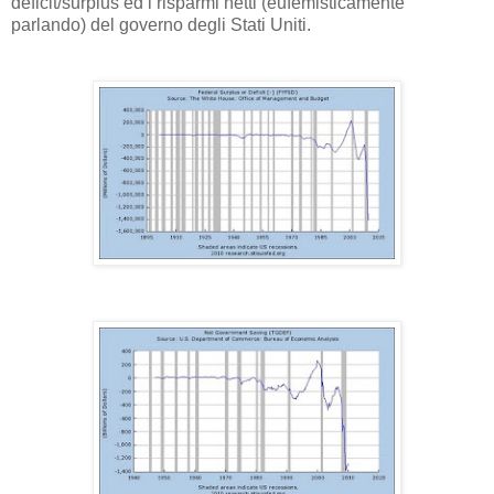
deficit/surplus ed i risparmi netti (eufemisticamente
parlando) del governo degli Stati Uniti.