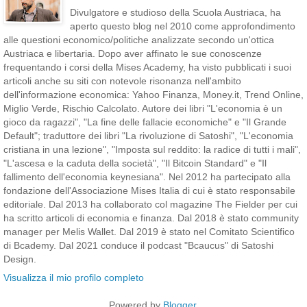
Divulgatore e studioso della Scuola Austriaca, ha
aperto questo blog nel 2010 come approfondimento
alle questioni economico/politiche analizzate secondo un'ottica
Austriaca e libertaria. Dopo aver affinato le sue conoscenze
frequentando i corsi della Mises Academy, ha visto pubblicati i suoi
articoli anche su siti con notevole risonanza nell'ambito
dell'informazione economica: Yahoo Finanza, Money.it, Trend Online,
Miglio Verde, Rischio Calcolato. Autore dei libri "L'economia è un
gioco da ragazzi", "La fine delle fallacie economiche" e "Il Grande
Default"; traduttore dei libri "La rivoluzione di Satoshi", "L'economia
cristiana in una lezione", "Imposta sul reddito: la radice di tutti i mali",
"L'ascesa e la caduta della società", "Il Bitcoin Standard" e "Il
fallimento dell'economia keynesiana". Nel 2012 ha partecipato alla
fondazione dell'Associazione Mises Italia di cui è stato responsabile
editoriale. Dal 2013 ha collaborato col magazine The Fielder per cui
ha scritto articoli di economia e finanza. Dal 2018 è stato community
manager per Melis Wallet. Dal 2019 è stato nel Comitato Scientifico
di Bcademy. Dal 2021 conduce il podcast "Bcaucus" di Satoshi
Design.
Visualizza il mio profilo completo
Powered by
Blogger
.