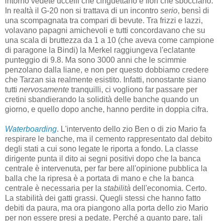
intorno vedete uccelli che cinguettano e fiori che sbocciano.
In realtà il G-20 non si trattava di un incontro
serio
, bensì di
una scompagnata tra compari di bevute. Tra frizzi e lazzi,
volavano papagni amichevoli e tutti concordavano che su
una scala di bruttezza da 1 a 10 (che aveva come campione
di paragone la Bindi) la Merkel raggiungeva l'eclatante
punteggio di 9.8. Ma sono 3000 anni che le scimmie
penzolano dalla liane, e non per questo dobbiamo credere
che Tarzan sia realmente esistito. Infatti, nonostante siano
tutti
nervosamente
tranquilli, ci vogliono far passare per
cretini sbandierando la solidità delle banche quando un
giorno, e quello dopo anche, hanno perdite in doppia cifra.
Waterboarding
. L'intervento dello zio Ben o di zio Mario fa
respirare le banche, ma il cemento rappresentato dal debito
degli stati a cui sono legate le riporta a fondo. La classe
dirigente punta il dito ai segni positivi dopo che la banca
centrale è intervenuta, per far bere all'opinione pubblica la
balla che la ripresa è a portata di mano e che la banca
centrale è necessaria per la
stabilità
dell'economia. Certo.
La stabilità dei gatti grassi. Quegli stessi che hanno fatto
debiti da paura, ma ora piangono alla porta dello zio Mario
per non essere presi a pedate. Perché a quanto pare, tali