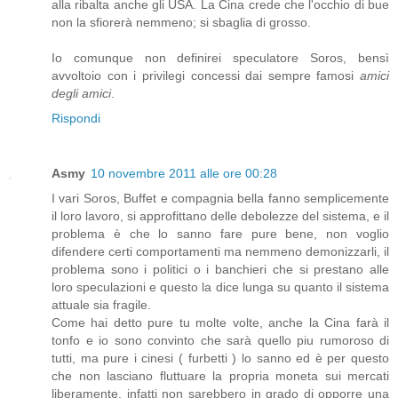
alla ribalta anche gli USA. La Cina crede che l'occhio di bue
non la sfiorerà nemmeno; si sbaglia di grosso.
Io comunque non definirei speculatore Soros, bensì
avvoltoio con i privilegi concessi dai sempre famosi
amici
degli amici
.
Rispondi
Asmy
10 novembre 2011 alle ore 00:28
I vari Soros, Buffet e compagnia bella fanno semplicemente
il loro lavoro, si approfittano delle debolezze del sistema, e il
problema è che lo sanno fare pure bene, non voglio
difendere certi comportamenti ma nemmeno demonizzarli, il
problema sono i politici o i banchieri che si prestano alle
loro speculazioni e questo la dice lunga su quanto il sistema
attuale sia fragile.
Come hai detto pure tu molte volte, anche la Cina farà il
tonfo e io sono convinto che sarà quello piu rumoroso di
tutti, ma pure i cinesi ( furbetti ) lo sanno ed è per questo
che non lasciano fluttuare la propria moneta sui mercati
liberamente, infatti non sarebbero in grado di opporre una