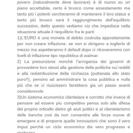
povero (naturalmente deve lavorare) è di nuovo su un
piano accettabile, certo è brusco come assestamento ma
tanto più i potenti cercheranno di mantenere il loro status e
tanto più brusco sarà il raggiungimento dell'equilibrio
successivo, detto questo vediamo cio che impedisce nella
situazione attuale il riequilibrio fra le parti:
1)L'EURO è una moneta di debito costruita appositamente
per non creare inflazione, se non si sbrigano a toglierlo di
mezzo ma aspetteranno il default dopo ci ritroveremmo con
livelli di inflazione tipo repubblica di waimar.
2) La presunzione nonchè l'arroganza dei governi di
provvedere loro stessi alla gestione delle politiche sui redditi
e alla redistribuzione della ricchezza (puttanata allo stato
puro!!), pensino ad amministrare la cosa pubblica e nulla
più che se ci riuscissero farebbero gia un passo avanti
considerevole.
3)Un sistema economico clientelare e corrotto che invece di
pensare ad essere piu competitivo pensa solo alla difesa
del proprio orticello dietro gli aiuti politici e al clientelarismo
delle banche cosi da non consentire alle forze nuove di
emergere e di proporre quelle innovazioni che sono il vero
imput perchè un ciclo economico dia vero progresso e
ricchezza.