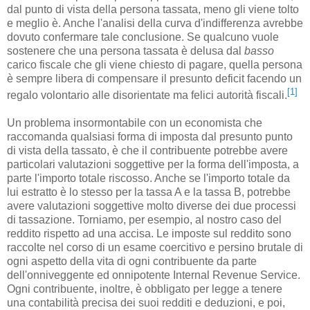
dal punto di vista della persona tassata, meno gli viene tolto
e meglio è. Anche l'analisi della curva d'indifferenza avrebbe
dovuto confermare tale conclusione. Se qualcuno vuole
sostenere che una persona tassata è delusa dal
basso
carico fiscale che gli viene chiesto di pagare, quella persona
è sempre libera di compensare il presunto deficit facendo un
[1]
regalo volontario alle disorientate ma felici autorità fiscali.
Un problema insormontabile con un economista che
raccomanda qualsiasi forma di imposta dal presunto punto
di vista della tassato, è che il contribuente potrebbe avere
particolari valutazioni soggettive per la forma dell'imposta, a
parte l'importo totale riscosso. Anche se l'importo totale da
lui estratto è lo stesso per la tassa A e la tassa B, potrebbe
avere valutazioni soggettive molto diverse dei due processi
di tassazione. Torniamo, per esempio, al nostro caso del
reddito rispetto ad una accisa. Le imposte sul reddito sono
raccolte nel corso di un esame coercitivo e persino brutale di
ogni aspetto della vita di ogni contribuente da parte
dell'onniveggente ed onnipotente Internal Revenue Service.
Ogni contribuente, inoltre, è obbligato per legge a tenere
una contabilità precisa dei suoi redditi e deduzioni, e poi,