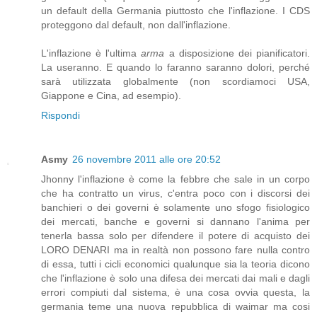
un default della Germania piuttosto che l'inflazione. I CDS
proteggono dal default, non dall'inflazione.
L'inflazione è l'ultima
arma
a disposizione dei pianificatori.
La useranno. E quando lo faranno saranno dolori, perché
sarà utilizzata globalmente (non scordiamoci USA,
Giappone e Cina, ad esempio).
Rispondi
Asmy
26 novembre 2011 alle ore 20:52
Jhonny l'inflazione è come la febbre che sale in un corpo
che ha contratto un virus, c'entra poco con i discorsi dei
banchieri o dei governi è solamente uno sfogo fisiologico
dei mercati, banche e governi si dannano l'anima per
tenerla bassa solo per difendere il potere di acquisto dei
LORO DENARI ma in realtà non possono fare nulla contro
di essa, tutti i cicli economici qualunque sia la teoria dicono
che l'inflazione è solo una difesa dei mercati dai mali e dagli
errori compiuti dal sistema, è una cosa ovvia questa, la
germania teme una nuova repubblica di waimar ma cosi