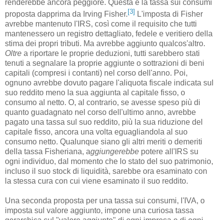
renderebbe ancora peggiore. Questa è la tassa sui consumi
[3]
proposta dapprima da Irving Fisher.
L'imposta di Fisher
avrebbe mantenuto l'IRS, così come il requisito che tutti
mantenessero un registro dettagliato, fedele e veritiero della
stima dei propri tributi. Ma avrebbe aggiunto qualcos'altro.
Oltre
a riportare le proprie deduzioni, tutti sarebbero stati
tenuti a segnalare la proprie aggiunte o sottrazioni di beni
capitali (compresi i contanti) nel corso dell'anno. Poi,
ognuno avrebbe dovuto pagare l'aliquota fiscale indicata sul
suo reddito meno la sua aggiunta al capitale fisso, o
consumo al netto. O, al contrario, se avesse speso più di
quanto guadagnato nel corso dell'ultimo anno, avrebbe
pagato una tassa sul suo reddito, più la sua riduzione del
capitale fisso, ancora una volta eguagliandola al suo
consumo netto. Qualunque siano gli altri meriti o demeriti
della tassa Fisheriana, a
ggiungerebbe
potere all'IRS su
ogni individuo, dal momento che lo stato del suo patrimonio,
incluso il suo stock di liquidità, sarebbe ora esaminato con
la stessa cura con cui viene esaminato il suo reddito.
Una seconda proposta per una tassa sui consumi, l'IVA, o
imposta sul valore aggiunto, impone una curiosa tassa