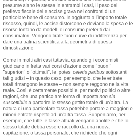
presume siano le stesse in entrambi i casi, il peso del
prelievo fiscale delle accise grava nei confronti di un
particolare bene di consumo. In aggiunta all'importo totale
riscosso, quindi, le accise distorcono e deviano la spesa e le
risorse lontano da modelli di consumo preferiti dai
consumatori. Vengono tirate fuori curve di indifferenza per
dare una patina scientifica alla geometria di questa
dimostrazione.
Come in molti altri casi tuttavia, quando gli economisti
giudicano in fretta vari corsi d'azione come "buoni",
"superiori" o "ottimali", le ipotesi
ceteris paribus
sottostanti
tali giudizi – in questo caso, per esempio, che le entrate
totali rimangono le stesse – non sempre reggono nella vita
reale. Così, è certamente possibile, per motivi politici o altre
ragioni, che una particolare forma di imposta
non sia
suscettibile
a partorire lo stesso gettito totale di un'altra. La
natura di una particolare tassa potrebbe portare a maggiori o
minori entrate rispetto ad un'altra tassa. Supponiamo, per
esempio, che tutte le tasse attuali vengano abolite e che lo
stesso totale debba essere raccolto da una nuova
capitazione, o tassa personale, che richiede che ogni