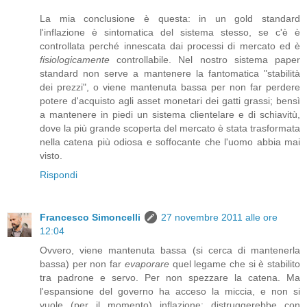
La mia conclusione è questa: in un gold standard
l'inflazione è sintomatica del sistema stesso, se c'è è
controllata perché innescata dai processi di mercato ed è
fisiologicamente
controllabile. Nel nostro sistema paper
standard non serve a mantenere la fantomatica "stabilità
dei prezzi", o viene mantenuta bassa per non far perdere
potere d'acquisto agli asset monetari dei gatti grassi; bensì
a mantenere in piedi un sistema clientelare e di schiavitù,
dove la più grande scoperta del mercato è stata trasformata
nella catena più odiosa e soffocante che l'uomo abbia mai
visto.
Rispondi
Francesco Simoncelli
27 novembre 2011 alle ore
12:04
Ovvero, viene mantenuta bassa (si cerca di mantenerla
bassa) per non far
evaporare
quel legame che si è stabilito
tra padrone e servo. Per non spezzare la catena. Ma
l'espansione del governo ha acceso la miccia, e non si
vuole (per il momento) inflazione: distruggerebbe con