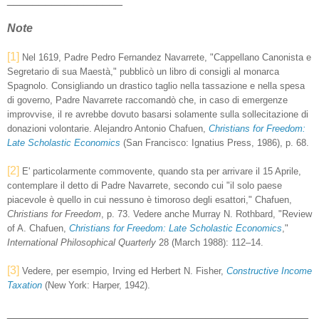
Note
[1]
Nel 1619, Padre Pedro Fernandez Navarrete, "Cappellano Canonista e
Segretario di sua Maestà," pubblicò un libro di consigli al monarca
Spagnolo. Consigliando un drastico taglio nella tassazione e nella spesa
di governo, Padre Navarrete raccomandò che, in caso di emergenze
improvvise, il re avrebbe dovuto basarsi solamente sulla sollecitazione di
donazioni volontarie. Alejandro Antonio Chafuen,
Christians for Freedom:
Late Scholastic Economics
(San Francisco: Ignatius Press, 1986), p. 68.
[2]
E' particolarmente commovente, quando sta per arrivare il 15 Aprile,
contemplare il detto di Padre Navarrete, secondo cui "il solo paese
piacevole è quello in cui nessuno è timoroso degli esattori," Chafuen,
Christians for Freedom
, p. 73. Vedere anche Murray N. Rothbard, "Review
of A. Chafuen,
Christians for Freedom: Late Scholastic Economics
,"
International Philosophical Quarterly
28 (March 1988): 112–14.
[3]
Vedere, per esempio, Irving ed Herbert N. Fisher,
Constructive Income
Taxation
(New York: Harper, 1942).
_______________________________________________