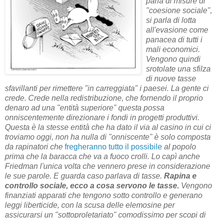
parla di misure di
"coesione sociale",
si parla di lotta
all'evasione come
panacea di tutti i
mali economici.
Vengono quindi
srotolate una sfilza
di nuove tasse
sfavillanti per rimettere "in carreggiata" i paesei. La gente ci
crede. Crede nella redistribuzione, che fornendo il proprio
denaro ad una "entità superiore" questa possa
onniscentemente direzionare i fondi in progetti produttivi.
Questa è la stesse entità che ha dato il via al casino in cui ci
troviamo oggi, non ha nulla di "onniscente" è solo composta
da rapinatori che
fregheranno tutto il possibile
al popolo
prima che la baracca che va a fuoco crolli. Lo capì anche
Friedman l'unica volta che vennero prese in considerazione
le sue parole. E guarda caso parlava di tasse.
Rapina e
controllo sociale
, ecco a cosa servono le tasse.
Vengono
finanziati apparati che tengono sotto controllo e generano
leggi liberticide, con la scusa delle elemosine per
assicurarsi un "sottoproletariato"
comodissimo per scopi di