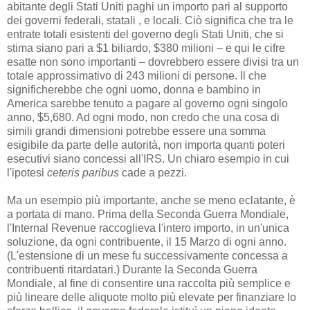
abitante degli Stati Uniti paghi un importo pari al supporto
dei governi federali, statali , e locali. Ciò significa che tra le
entrate totali esistenti del governo degli Stati Uniti, che si
stima siano pari a $1 biliardo, $380 milioni – e qui le cifre
esatte non sono importanti – dovrebbero essere divisi tra un
totale approssimativo di 243 milioni di persone. Il che
significherebbe che ogni uomo, donna e bambino in
America sarebbe tenuto a pagare al governo ogni singolo
anno, $5,680. Ad ogni modo, non credo che una cosa di
simili grandi dimensioni potrebbe essere una somma
esigibile da parte delle autorità, non importa quanti poteri
esecutivi siano concessi all'IRS. Un chiaro esempio in cui
l'ipotesi
ceteris paribus
cade a pezzi.
Ma un esempio più importante, anche se meno eclatante, è
a portata di mano. Prima della Seconda Guerra Mondiale,
l'Internal Revenue raccoglieva l'intero importo, in un'unica
soluzione, da ogni contribuente, il 15 Marzo di ogni anno.
(L'estensione di un mese fu successivamente concessa a
contribuenti ritardatari.) Durante la Seconda Guerra
Mondiale, al fine di consentire una raccolta più semplice e
più lineare delle aliquote molto più elevate per finanziare lo