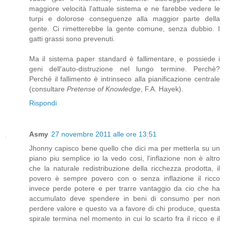
maggiore velocità l'attuale sistema e ne farebbe vedere le
turpi e dolorose conseguenze alla maggior parte della
gente. Ci rimetterebbe la gente comune, senza dubbio. I
gatti grassi sono prevenuti.
Ma il sistema paper standard è fallimentare, e possiede i
geni dell'auto-distruzione nel lungo termine. Perchè?
Perché il fallimento è intrinseco alla pianificazione centrale
(consultare
Pretense of Knowledge
, F.A. Hayek).
Rispondi
Asmy
27 novembre 2011 alle ore 13:51
Jhonny capisco bene quello che dici ma per metterla su un
piano piu semplice io la vedo cosi, l'inflazione non è altro
che la naturale redistribuzione della ricchezza prodotta, il
povero è sempre povero con o senza inflazione il ricco
invece perde potere e per trarre vantaggio da cio che ha
accumulato deve spendere in beni di consumo per non
perdere valore e questo va a favore di chi produce, questa
spirale termina nel momento in cui lo scarto fra il ricco e il