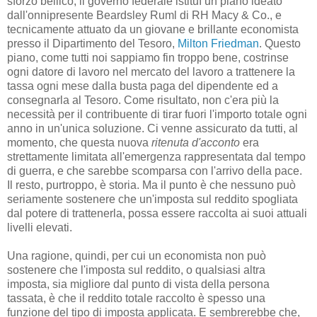
sforzo bellico, il governo federale istituì un piano ideato
dall'onnipresente Beardsley Ruml di RH Macy & Co., e
tecnicamente attuato da un giovane e brillante economista
presso il Dipartimento del Tesoro,
Milton Friedman
. Questo
piano, come tutti noi sappiamo fin troppo bene, costrinse
ogni datore di lavoro nel mercato del lavoro a trattenere la
tassa ogni mese dalla busta paga del dipendente ed a
consegnarla al Tesoro. Come risultato, non c'era più la
necessità per il contribuente di tirar fuori l'importo totale ogni
anno in un'unica soluzione. Ci venne assicurato da tutti, al
momento, che questa nuova
ritenuta d'acconto
era
strettamente limitata all'emergenza rappresentata dal tempo
di guerra, e che sarebbe scomparsa con l'arrivo della pace.
Il resto, purtroppo, è storia. Ma il punto è che nessuno può
seriamente sostenere che un'imposta sul reddito spogliata
dal potere di trattenerla, possa essere raccolta ai suoi attuali
livelli elevati.
Una ragione, quindi, per cui un economista non può
sostenere che l'imposta sul reddito, o qualsiasi altra
imposta, sia migliore dal punto di vista della persona
tassata, è che il reddito totale raccolto è spesso una
funzione del tipo di imposta applicata. E sembrerebbe che,