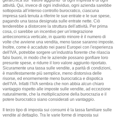
gerarchica sul "valore aggiunto" di ogni impresa e di ogni
attività. Qui, invece di ogni individuo, ogni azienda sarebbe
sottoposta all'intenso controllo burocratico, ciascuna
impresa sarà tenuta a riferire le sue entrate e le sue spese,
pagando una tassa designata sulle entrate nette. Ciò
tenderebbe a distorcere la struttura dell'attività. Per prima
cosa, ci sarebbe un incentivo per un'integrazione
antieconomica verticale, in quanto minore è il numero di
volte che avviene una vendita, meno tasse saranno imposte.
Inoltre, come è accaduto nei paesi Europei con l'esperienza
dell'IVA, potrebbe sorgere un'industria fiorente che rilascia
falsi buoni, in modo che le aziende possano gonfiare loro
presunte spese, e ridurre il loro valore aggiunto riportato.
Sicuramente una tassa sulle vendite, a parità di condizioni,
è manifestamente più semplice, meno distorsiva delle
risorse, ed enormemente meno burocratica e dispotica
dell'IVA. Infatti l'IVA sembra che non abbia alcun chiaro
vantaggio rispetto alle imposte sulle vendite, ad eccezione
naturalmente, che la moltiplicazione della burocrazia e il
potere burocratico siano considerati un
vantaggio
.
Il terzo tipo di imposta sui consumi è la tassa familiare sulle
vendite al dettaglio. Tra le varie forme di imposta sui