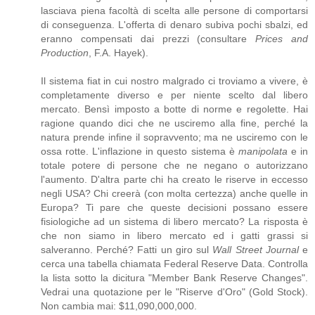
lasciava piena facoltà di scelta alle persone di comportarsi
di conseguenza. L'offerta di denaro subiva pochi sbalzi, ed
eranno compensati dai prezzi (consultare
Prices and
Production
, F.A. Hayek).
Il sistema fiat in cui nostro malgrado ci troviamo a vivere, è
completamente diverso e per niente scelto dal libero
mercato. Bensì imposto a botte di norme e regolette. Hai
ragione quando dici che ne usciremo alla fine, perché la
natura prende infine il sopravvento; ma ne usciremo con le
ossa rotte. L'inflazione in questo sistema è
manipolata
e in
totale potere di persone che ne negano o autorizzano
l'aumento. D'altra parte chi ha creato le riserve in eccesso
negli USA? Chi creerà (con molta certezza) anche quelle in
Europa? Ti pare che queste decisioni possano essere
fisiologiche ad un sistema di libero mercato? La risposta è
che non siamo in libero mercato ed i gatti grassi si
salveranno. Perché? Fatti un giro sul
Wall Street Journal
e
cerca una tabella chiamata Federal Reserve Data. Controlla
la lista sotto la dicitura "Member Bank Reserve Changes".
Vedrai una quotazione per le "Riserve d'Oro" (Gold Stock).
Non cambia mai: $11,090,000,000.