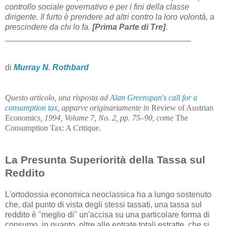
controllo sociale governativo e per i fini della classe
dirigente. Il furto è prendere ad altri contro la loro volontà, a
prescindere da chi lo fa.
[Prima Parte di Tre]
.
_________________________________________
di
Murray N. Rothbard
Questo articolo, una risposta ad
Alan Greenspan's call for a
consumption tax
, apparve originariamente in
Review of Austrian
Economics
, 1994, Volume 7, No. 2, pp. 75–90, come
The
Consumption Tax: A Critique.
La Presunta Superiorità della Tassa sul
Reddito
L'ortodossia economica neoclassica ha a lungo sostenuto
che, dal punto di vista degli stessi tassati, una tassa sul
reddito è "meglio di" un'accisa su una particolare forma di
consumo, in quanto, oltre alle entrate totali estratte, che si